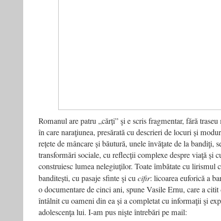
Romanul are patru „cărți” şi e scris fragmentar, fără traseu n
în care naraţiunea, presărată cu descrieri de locuri și moduri
rețete de mâncare și băutură, unele învăţate de la bandiţi, 
transformări sociale, cu reflecții complexe despre viaţă și c
construiesc lumea nelegiuților. Toate îmbătate cu lirismul c
banditești, cu pasaje sfinte şi cu
cifir
: licoarea euforică a ban
o documentare de cinci ani, spune Vasile Ernu, care a citit
întâlnit cu oameni din ea și a completat cu informaţii şi exp
adolescenţa lui. I-am pus nişte întrebări pe mail: