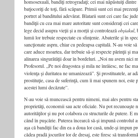
homosexuali, bandiţi retrogradaţi; cei mai năpăstuiţi dintre nă
batjocoriţi de toţi, fără scăpare. Primii sunt cei mai prezenț
portret al banditului adevărat. Blatarii sunt cei care fac jud
bandiţii cu cea mai mare autoritate sunt consideraţi cei care
lege decid asupra vieții și a morții și controlează
obșiakul
,
lumii lor trebuie respectate cu sfințenie. Abaterile şi în spe
sancţionate aspru, chiar cu pedeapsa capitală. N-au voie să 
care aduce moartea, dar trebuie să-şi respecte părinţii şi m
alinarea singurătăţii doar în bordeluri. „Noi nu avem nici
Profesorul. „Pe noi dragostea şi mila ne înrăiesc, ne fac m
violenţa şi duritatea ne umanizează”. Şi prostituatele, ar 
prostituţie, casa de suferinţă, cum îi mai spunem noi, este
acestei lumi decăzute”.
N-au voie să muncească pentru nimeni, mai ales pentru stat
proprietăţi, economii sau acte oficiale. Nu pot recunoaşte ni
autorităţilor şi nu pot colabora cu structurile de putere. E 
când în puşcărie. Puterea încearcă să-și impună controlul as
așa că bandiții fac din ea a doua lor casă, unde-și impun pr
cădea pradă jocurilor lor de dresaj, este firesc să transform