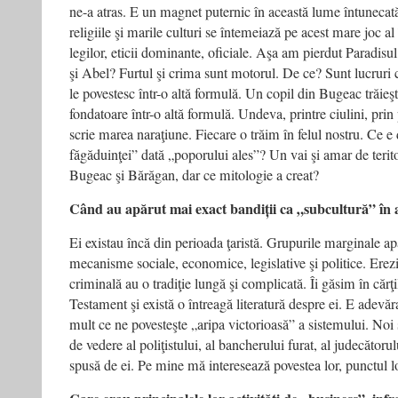
ne-a atras. E un magnet puternic în această lume întunecat
religiile şi marile culturi se întemeiază pe acest mare joc al 
legilor, eticii dominante, oficiale. Aşa am pierdut Paradis
şi Abel? Furtul şi crima sunt motorul. De ce? Sunt lucruri
le povestesc într-o altă formulă. Un copil din Bugeac trăieşt
fondatoare într-o altă formulă. Undeva, printre ciulini, prin
scrie marea naraţiune. Fiecare o trăim în felul nostru. Ce e d
făgăduinţei” dată „poporului ales”? Un vai şi amar de terit
Bugeac şi Bărăgan, dar ce mitologie a creat?
Când au apărut mai exact bandiții ca „subcultură” în a
Ei existau încă din perioada ţaristă. Grupurile marginale apa
mecanisme sociale, economice, legislative şi politice. Erezi
criminală au o tradiţie lungă şi complicată. Îi găsim în cărţi
Testament şi există o întreagă literatură despre ei. E adevăr
mult ce ne povesteşte „aripa victorioasă” a sistemului. No
de vedere al poliţistului, al bancherului furat, al judecătoru
spusă de ei. Pe mine mă interesează povestea lor, punctul l