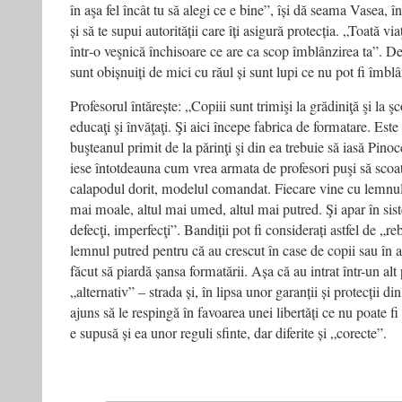
în aşa fel încât tu să alegi ce e bine”, își dă seama Vasea, în 
și să te supui autorității care îți asigură protecția. „Toată via
într‑o veşnică închisoare ce are ca scop îmblânzirea ta”. De 
sunt obișnuiți de mici cu răul și sunt lupi ce nu pot fi îmblâ
Profesorul întărește: „Copiii sunt trimişi la grădiniţă şi la ş
educaţi şi învăţaţi. Şi aici începe fabrica de formatare. Est
buşteanul primit de la părinţi şi din ea trebuie să iasă Pin
iese întotdeauna cum vrea armata de profesori puşi să scoa
calapodul dorit, modelul comandat. Fiecare vine cu lemnul l
mai moale, altul mai umed, altul mai putred. Şi apar în sis
defecţi, imperfecţi”. Bandiții pot fi considerați astfel de „r
lemnul putred pentru că au crescut în case de copii sau în a
făcut să piardă șansa formatării. Așa că au intrat într-un alt
„alternativ” – strada și, în lipsa unor garanții și protecții din 
ajuns să le respingă în favoarea unei libertăți ce nu poate fi
e supusă și ea unor reguli sfinte, dar diferite și „corecte”.