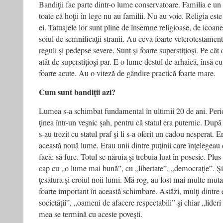
Bandiţii fac parte dintr-o lume conservatoare. Familia e u
toate că hoţii în lege nu au familii. Nu au voie. Religia est
ei. Tatuajele lor sunt pline de însemne religioase, de icoane,
soiul de semnificaţii stranii. Au ceva foarte veterotestamenta
reguli şi pedepse severe. Sunt şi foarte superstiţioşi. Pe cât d
atât de superstiţioşi par. E o lume destul de arhaică, însă cu p
foarte acute. Au o viteză de gândire practică foarte mare.
Cum sunt bandiţii azi?
Lumea s-a schimbat fundamental în ultimii 20 de ani. Perio
ţinea într-un veşnic şah, pentru că statul era puternic. Du
s-au trezit cu statul praf şi li s-a oferit un cadou nesperat. 
această nouă lume. Erau unii dintre puţinii care înţelegeau 
facă: să fure. Totul se năruia şi trebuia luat în posesie. Plus
cap cu „o lume mai bună”, cu „libertate”, „democraţie”. Şi 
ţesătura şi croiul noii lumi. Mă rog, au fost mai multe mutaţ
foarte important în această schimbare. Astăzi, mulţi dintre e
societăţii”, „oameni de afacere respectabili” şi chiar „lider
mea se termină cu aceste poveşti.