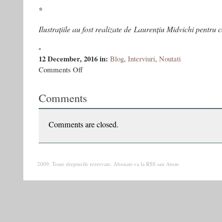
*
Ilustrațiile au fost realizate de Laurențiu Midvichi pentru 
-
12 December, 2016
in:
Blog
,
Interviuri
,
Noutati
on
Comments Off
„Dumnezeu
nu
Comments
e
fraier,
e
de-
Comments are closed.
al
nostru”
2009. Toate drepturile rezervate. Abonati-va la
RSS
sau
Atom