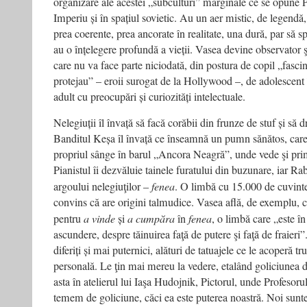
organizare ale acestei „subculturi” marginale ce se opune Pu
Imperiu și în spațiul sovietic. Au un aer mistic, de legendă,
prea coerente, prea ancorate în realitate, una dură, par să s
au o înțelegere profundă a vieții. Vasea devine observator ş
care nu va face parte niciodată, din postura de copil „fascina
protejau” – eroii surogat de la Hollywood –, de adolescent 
adult cu preocupări și curiozități intelectuale.
Nelegiuții îl învață să facă corăbii din frunze de stuf și să dr
Banditul Keșa îl învață ce înseamnă un pumn sănătos, care-
propriul sânge în barul „Ancora Neagră”, unde vede şi pri
Pianistul îi dezvăluie tainele furatului din buzunare, iar Rab
argoului nelegiuţilor –
fenea
. O limbă cu 15.000 de cuvinte
convins că are origini talmudice. Vasea află, de exemplu, 
pentru
a vinde
și
a cumpăra
în
fenea
, o limbă care „este î
ascundere, despre tăinuirea faţă de putere şi faţă de fraieri”
diferiți și mai puternici, alături de tatuajele ce le acoperă tru
personală. Le ţin mai mereu la vedere, etalând goliciunea di
asta în atelierul lui Iaşa Hudojnik, Pictorul, unde Profesoru
temem de goliciune, căci ea este puterea noastră. Noi sunt