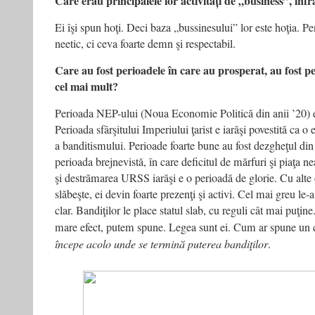
Care erau principalele lor activități de „business”, infr
Ei îşi spun hoţi. Deci baza „bussinesului” lor este hoţia. Pe
neetic, ci ceva foarte demn şi respectabil.
Care au fost perioadele în care au prosperat, au fost pe
cel mai mult?
Perioada NEP-ului (Noua Economie Politică din anii ’20) e
Perioada sfârşitului Imperiului ţarist e iarăşi povestită ca o
a banditismului. Perioade foarte bune au fost dezgheţul din 
perioada brejnevistă, în care deficitul de mărfuri şi piaţa ne
şi destrămarea URSS iarăşi e o perioadă de glorie. Cu alte 
slăbeşte, ei devin foarte prezenţi şi activi. Cel mai greu le-a 
clar. Bandiţilor le place statul slab, cu reguli cât mai puţine
mare efect, putem spune. Legea sunt ei. Cum ar spune un 
începe acolo unde se termină puterea bandiţilor
.