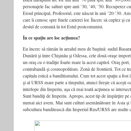
personajele fac salturi spre anii ’30, ’40, ’50. Recuperez c
Eroul principal, Profesorul, este născut în anii ’20-’30. Am
care îi cunosc spre finele carierei lor. Încerc să cuplez şi cu i
destul de comună în tot Estul postcomunist.
În ce spaţiu are loc acţiunea?
Eu încerc să rămân în arealul meu de baştină: sudul Basara
Dunării şi între Chişinău şi Odessa, cele două oraşe impor
un oraş cu o tradiţie foarte mare la acest capitol. Oraş port
contrabandă şi cosmopolitism. Zonă de frontieră. Tot ce tr
capitala estică a banditismului. Cum tot acest spaţiu a fost 
şi al URSS mare parte a timpului, atunci fireşte că aceşti o
interlope din Imperiu, aşa că mai toată acţiunea se intersecte
Sunt bandiţi de Imperiu. Apropo, acest tip de împărţire pe ca
numai aici avem. Mai sunt culturi asemănătoare în Asia şi
subcultura banditească din Imperiul Rus/URSS are multe ch