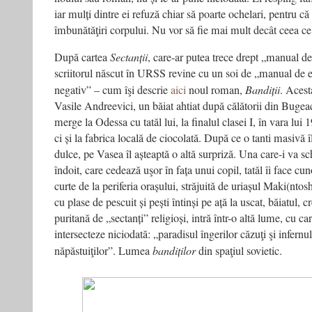
iar mulți dintre ei refuză chiar să poarte ochelari, pentru c
îmbunătăţiri corpului. Nu vor să fie mai mult decât ceea ce
După cartea
Sectanții
, care-ar putea trece drept „manual de 
scriitorul născut în URSS revine cu un soi de „manual de ed
negativ” – cum îşi descrie
aici
noul roman,
Bandiții
. Acest
Vasile Andreevici, un băiat ahtiat după călătorii din Bugea
merge la Odessa cu tatăl lui, la finalul clasei I, în vara lui
ci și la fabrica locală de ciocolată. După ce o tanti masivă î
dulce, pe Vasea îl așteaptă o altă surpriză. Una care-i va s
îndoit, care cedează uşor în fața unui copil, tatăl îi face cun
curte de la periferia orașului, străjuită de uriașul Maki(ntos
cu plase de pescuit și pești întinși pe ață la uscat, băiatul, c
puritană de „sectanți” religioși, intră într-o altă lume, cu car
intersecteze niciodată: „paradisul îngerilor căzuţi şi infernu
năpăstuiţilor”. Lumea
bandiților
din spaţiul sovietic.