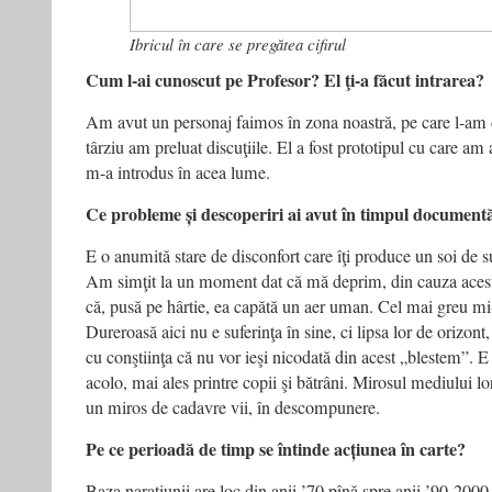
Ibricul în care se pregătea cifirul
Cum l-ai cunoscut pe Profesor? El ţi-a făcut intrarea?
Am avut un personaj faimos în zona noastră, pe care l-am
târziu am preluat discuţiile. El a fost prototipul cu care am 
m-a introdus în acea lume.
Ce probleme și descoperiri ai avut în timpul document
E o anumită stare de disconfort care îţi produce un soi de suf
Am simţit la un moment dat că mă deprim, din cauza acest
că, pusă pe hârtie, ea capătă un aer uman. Cel mai greu mi-a
Dureroasă aici nu e suferinţa în sine, ci lipsa lor de orizont
cu conştiinţa că nu vor ieşi nicodată din acest „blestem”. E 
acolo, mai ales printre copii şi bătrâni. Mirosul mediului lo
un miros de cadavre vii, în descompunere.
Pe ce perioadă de timp se întinde acțiunea în carte?
Baza naraţiunii are loc din anii ’70 pînă spre anii ’90-2000. Î