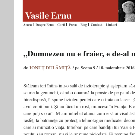
Acasa
Despre Ernu
Carti
Presa
Blog
Contact
Linkuri
„Dumnezeu nu e fraier, e de-al 
de
IONUȚ DULĂMIȚĂ
/ pe Scena 9 / 18. noiembrie 2016
Stăteam ieri întins într-o sală de fizioterapie și așteptam s
scurte la genunchi, când o doamnă la pensie de pe patul de
binedispusă, îi spune fizioterapeutei care o trata cu laser
avut copii buni. Și-au făcut un rost, muncesc în Franța. E 
care poți s-o ai”. M-am întrebat atunci cum e să ai visul ăst
răsfeți la bătrânețe cu protecția tehnologiei medicale, deco
care ai muncit o viață. Întrebări pe care bandiții lui Vasile E
noului său roman, nu și le-ar pune niciodată. Ei resping fam