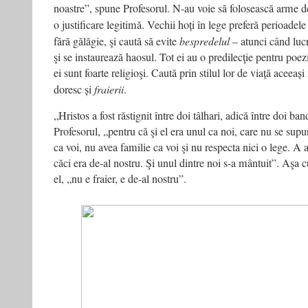
noastre”, spune Profesorul. N-au voie să folosească arme de
o justificare legitimă. Vechii hoți în lege preferă perioadel
fără gălăgie, şi caută să evite
bespredelul
– atunci când lucr
şi se instaurează haosul. Tot ei au o predilecţie pentru poezi
ei sunt foarte religioşi. Caută prin stilul lor de viață aceeaș
doresc și
fraierii
.
„Hristos a fost răstignit între doi tâlhari, adică între doi ba
Profesorul, „pentru că şi el era unul ca noi, care nu se s
ca voi, nu avea familie ca voi şi nu respecta nici o lege. A 
căci era de-al nostru. Şi unul dintre noi s-a mântuit”. Aşa
el, „nu e fraier, e de-al nostru”.