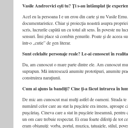
Vasile Andreevici ești tu? Ți s-au întâmplat ție experie
Acel eu la persoana I e un erou din carte şi nu Vasile Ernu.
documentaristice. Chiar şi proiecţia noastră asupra propriei i
scris, lucrurile capătă un cu totul alt sens. În poveste nu lu
sensuri. Îmi place să combin genurile. Poate şi de aceea su
într-o „cutie” de gen literar.
Sunt celelalte personaje reale? Le-ai cunoscut în realit
Da, am cunoscut o mare parte dintre ele. Am cunoscut mul
suprapun. Mă interesează anumite prototipuri, anumite pract
construirea naraţiunii.
Cum ai ajuns la bandiţi? Cine ţi-a făcut intrarea în lu
De mic am cunoscut mai mulţi astfel de oameni. Strada t
numărul celor care au stat la puşcărie era imens, aproape că
puşcăriaş. Cineva care a stat în puşcărie înseamnă, pentru cul
un om care trebuie respectat. Ei erau foarte diferiţi de tot c
eram obişnuiţi: vorba, portul, muzica, tatuajele, stilul, poveş