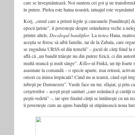
care se înveşmântează. Noi suntem cei goi şi ne transformă
în putere. Pielea este haina noastră, tatuajul este veşmântul
Korj, „omul care a primit legile şi canoanele [banditeşti] de 
epocii ţariste”, îi povesteşte despre orânduirea veche a nelegi
printre altele,
Decalogul bandiţilor
. La
tiotea
Hana, matroan
aceștia se feresc să aibă familie, iar de la Zabala, care orga
se zuguduia URSS-ul din temelii” – jocul de cărţi fiind la m
află că „un bandit trăieşte nu din putere fizică, ci din autor
multă muncă şi mult sânge”.
Killer
-ul Finkă, un tip foarte r
asasinate la comandă – o specie aparte, mai retrasă, activată
omori cu inima împăcată? Când nu ai teamă, când eşti împă
iubeşti pe Dumnezeu”. Vasile face un tur, sfâşiat, şi prin ca
cerşetorilor – aceşti peşti sanitari „care mănâncă şi curăţă 
peştii‑vedetă” –, iar spre finalul cărţii se întâlneşte cu un m
îi povesteşte cum au ajuns bandiţii să stăpânească noua lume