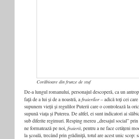
Corăbioare din frunze de stuf
De-a lungul romanului, personajul descoperă, ca un antrop
faţă de a lui și de a noastră, a
fraierilor
– adică toți cei car
supunem vieții și regulilor Puterii care o controlează la oric
supună viața și Puterea. De altfel, ei sunt indicatori ai slăbici
sub diferite regimuri. Resping mereu „dresajul social” prin ca
ne formatează pe noi,
fraierii
, pentru a ne face cetățeni mo
la şcoală, trecând prin grădiniţă, totul are acest unic scop: 