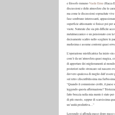
e filosofo rumeno
Vasile Ernu
(Hacca Ed
discussioni e delle atmosfere che le car
ma come le discussioni sopracitate vive d
fase sembrano interessanti, appassionant
superficie altisonante si finisce poi per
vuote. Naturale che sia più difficile ac
metalmeccanico o un pensionato con la t
decisamente scaltro nello scegliere le pa
medesima e assume contorni quasi orwell
L’operazione mistificatrice ha inizio sin 
com’è da un’atmosfera quasi magica, com
di apportare dei miglioramenti al mondo, 
posteriori nello stroncare sul nascere ev
davvero qualcosa di meglio dall’essere p
sul retro (discutibilissima ma furbissima
“Quando il comunismo crollò, il paese 
leggendo questa affermazione? Tristezza
fatto breccia nella mia mente è stato p
di più onesto, seppur di scarsissima qu
un’unità produttiva…”
Leggendo si affonda passo dopo passo n