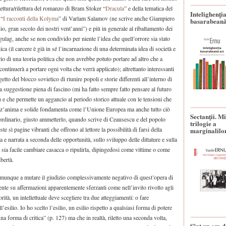
lettura/rilettura del romanzo di Bram Stoker “
Dracula
” e della tematica del
Intelighenți
 “
I racconti della Kolyma
” di Varlam Salamov (ne scrive anche Giampiero
basarabeană
o, gran secolo dei nostri vent’anni”) e più in generale al ribaltamento dei
ulag, anche se non condivido per niente l’idea che quell’orrore sia stato
ca (il carcere è già in sé l’incarnazione di una determinata idea di società e
io di una teoria politica che non avrebbe potuto portare ad altro che a
continuerà a portare ogni volta che verrà applicato); altrettanto interessanti
etto del blocco sovietico di riunire popoli e storie differenti all’interno di
a suggestione piena di fascino (mi ha fatto sempre fatto pensare al futuro
) e che permette un aggancio al periodo storico attuale con le tensioni che
nz’anima e solide fondamenta come l’Unione Europea ma anche tutto ciò
Sectanţii. M
aordinario, giusto ammetterlo, quando scrive di Ceausescu e del popolo
trilogie a
ste sì pagine vibranti che offrono al lettore la possibilità di farsi della
marginalilo
 e narrata a seconda delle opportunità, sullo sviluppo delle dittature e sulla
sia facile cambiare casacca o ripulirla, dipingedosi come vittime o come
ibertà.
unque a mutare il giudizio complessivamente negativo di quest’opera di
nte su affermazioni apparentemente sferzanti come nell’invito rivolto agli
orità, un intellettuale deve scegliere tra due atteggiamenti: o fare
dell’esilio. Io ho scelto l’esilio, un esilio rispetto a qualsiasi forma di potere
 una forma di critica” (p. 127) ma che in realtà, riletto una seconda volta,
Sînt un om d