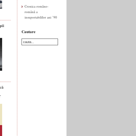
Cronica româno-
română a
insuportabililor ani ’90
pii
Cautare
ică
r