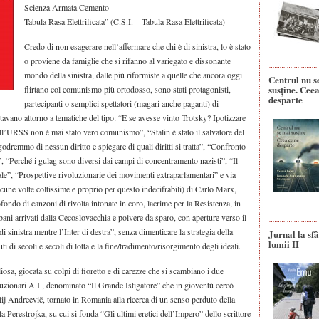
Scienza Armata Cemento
Tabula Rasa Elettrificata” (C.S.I. – Tabula Rasa Elettrificata)
Credo di non esagerare nell’affermare che chi è di sinistra, lo è stato
o proviene da famiglie che si rifanno al variegato e dissonante
mondo della sinistra, dalle più riformiste a quelle che ancora oggi
Centrul nu s
susține. Ceea
flirtano col comunismo più ortodosso, sono stati protagonisti,
desparte
partecipanti o semplici spettatori (magari anche paganti) di
tavano attorno a tematiche del tipo: “E se avesse vinto Trotsky? Ipotizzare
dell’URSS non è mai stato vero comunismo”, “Stalin è stato il salvatore del
odremmo di nessun diritto e spiegare di quali diritti si tratta”, “Confronto
, “Perché i gulag sono diversi dai campi di concentramento nazisti”, “Il
le”, “Prospettive rivoluzionarie dei movimenti extraparlamentari” e via
alcune volte coltissime e proprio per questo indecifrabili) di Carlo Marx,
fondo di canzoni di rivolta intonate in coro, lacrime per la Resistenza, in
ani arrivati dalla Cecoslovacchia e polvere da sparo, con aperture verso il
i sinistra mentre l’Inter di destra”, senza dimenticare la strategia della
Jurnal la sfâ
lumii II
ti di secoli e secoli di lotta e la fine/tradimento/risorgimento degli ideali.
osa, giocata su colpi di fioretto e di carezze che si scambiano i due
voluzionari A.I., denominato “Il Grande Istigatore” che in gioventù cercò
lij Andreevič, tornato in Romania alla ricerca di un senso perduto della
 Perestrojka, su cui si fonda “Gli ultimi eretici dell’Impero” dello scrittore