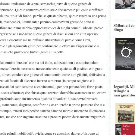
izioni, traduzione di Anita Bernacchia) vive di questo genere di
atterizzano. Questo romanzo espistolare è decisamente più colto e raffinato
i una “sòla” di fondo: perché se questi dibattiti, queste lettere in una prima
i, malinconici, illuminanti e persino commoventi grattando sotto la
Sălbaticii co
 affondare in una nebbia oppiacea/alcolica di luoghi comuni, idiozie, parole
dingo
corgersene se a imbastire questo genere di discussioni non è un operaio
erza elementare ma un raffinato utilizzatore di parole come Ernu,
role e gli argomenti giusti per confondere il lettore ma l’operazione è la
iani che provocano brividi gelidi sulla pelle.
dal termine “eretico” che sta nel titolo, utilizzato non a caso circondato
e se l’eresia incarnasse necessariamente qualcosa di positivo e in grado
dimenticandosi che gli eretici sono uomini come tutti gli altri, abilissimi a
entuali focolai di dissenso interno o esterno (in campo religioso c’è
Izgoniții. M
assati dal cattolicesimo al calvinismo?), per non parlare della frase posta
trilogie a
 scelta editoriale) che chissà quali reazioni dovrebbe scatenare in un lettore:
marginalilo
sprofondò sotto un’immensa quantità di vodka”. Cosa dovrei provare
, malinconia, disgusto, sconforto? Cosa? Perché il primo pensiero che si è
er esempio: “Beati loro perché almeno saranno morti o morranno di qualcosa
alità, ma che non inganna nessuno e procura piaceri decisamente migliori di
elle paludi mobili dell’ovvietà, come se avessimo davvero bisogno di