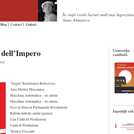
În viaţă există lucruri mult mai îngrozito
Anna Ahmatova
Blog
Contact
Linkuri
i dell’Impero
Generaţia
canibală
012
“Sogno Tecnologico Bolscevico
Atea Mistica Meccanica
Macchina Automatica – no anima
Macchina Automatica – no anima
Ecco la Terra in Permanente Rivoluzione
Izgoniții (ed.
Ridotta imbelle sterile igienica
Una Unità Di Produzione
Unità di Produzione
Tecnica d’Acciaio