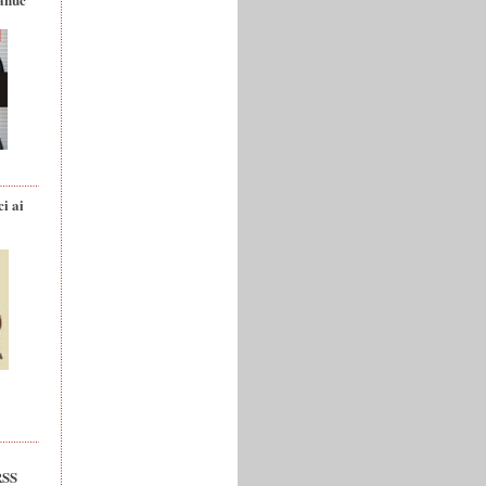
ci ai
RSS