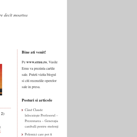
are decît moartea
Bine ati venit!
Pe
www.ernu.ro
, Vasile
Ernu va prezinta cartile
sale. Puteti vizita blogul
si citi recenziile operelor
sale in presa.
Posturi si articole
Când Claude
 2)
înlocuiește Profesorul –
Prezentarea – Generația
canibală pentru studenți
Polemici care pot fi