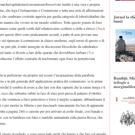
banche/capitalismo/consumismo/borse/voto inutile è una vera e propria
zione, che lega Cristianesimo e Comunismo e tutta una serie di affermazioni
) che sembrano costruite apposta per quella categoria di lettori/cittadini che
Jurnal la sfâ
lumii
un mantra che vivono in un mondo schifoso. Tolte questo genere di frasi
manzo come quelli scritti dall’odiatisissimo scrittore a stelle a strisce
Chuck
ggere questo libro sono praticamente assenti, a patto di non provare una
ne sul ripensare il comunismo in chiave moderna, sugli errori di questo o di
e può più, il tutto annegato in discussioni filosofiche da cattedratico
i tanto si diverte a fare delle sparate che dovrebbero turbare (?) o
roducono l’effetto contrario di trasformare ogni frase in potentissimi
ta la perfezione sta proprio nel essere l’incarnazione della parabola
Bandiţii. Mi
bre e in più generale dell’applicazione pratica del comunismo: se le prime
trilogie a
marginalilo
rché ti sembra di avere a che fare con due sapienti che la sanno lunga e ti
, ecco che subentra subito la fase di stasi post-presa di palazzo d’ottobre
no che comincia a farsi pericoloso e forse è meglio scappare, abbandonare il
sci o per morire in Siberia o per trascinarti stancamente fra fasi di apparente
itta a pagina 240) e carestie per poi arrivare al crollo finale, così banale e
 con la bandiera con falce e martello ammainata sulla piazza Rossa, che
orno.
, è giusto ricordarlo, e sono quasi tutti quelli che hanno a che fare col mondo