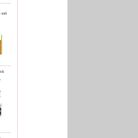
a
 azi
ică
r
e