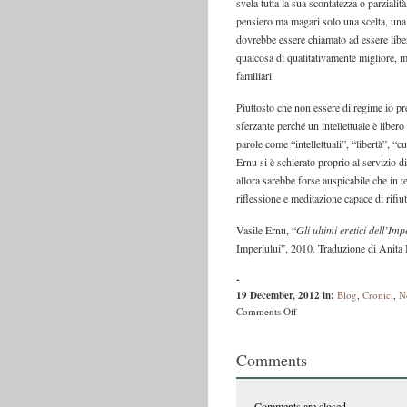
svela tutta la sua scontatezza o parzialit
pensiero ma magari solo una scelta, una p
dovrebbe essere chiamato ad essere libero
qualcosa di qualitativamente migliore, ma
familiari.
Piuttosto che non essere di regime io pref
sferzante perché un intellettuale è liber
parole come “intellettuali”, “libertà”, “c
Ernu si è schierato proprio al servizio d
allora sarebbe forse auspicabile che in t
riflessione e meditazione capace di rifiu
Vasile Ernu, “
Gli ultimi eretici dell’Im
Imperiului”, 2010. Traduzione di Anita 
-
19 December, 2012
in:
Blog
,
Cronici
,
N
on
Comments Off
Gli
ultimi
Comments
eretici
dell’Impero
Comments are closed.