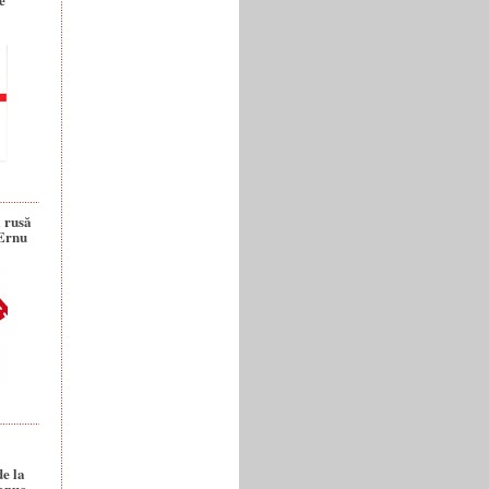
a rusă
 Ernu
de la
anuc