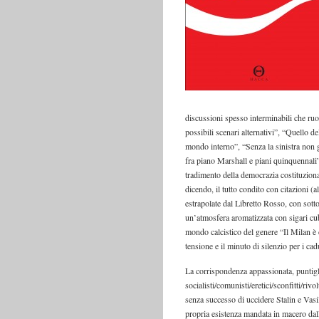
discussioni spesso interminabili che ruo
possibili scenari alternativi”, “Quello 
mondo interno”, “Senza la sinistra non g
fra piano Marshall e piani quinquennali”
tradimento della democrazia costituziona
dicendo, il tutto condito con citazioni (
estrapolate dal Libretto Rosso, con sotto
un’atmosfera aromatizzata con sigari cub
mondo calcistico del genere “Il Milan è d
tensione e il minuto di silenzio per i cadu
La corrispondenza appassionata, puntigli
socialisti/comunisti/eretici/sconfitti/ri
senza successo di uccidere Stalin e Vasi
propria esistenza mandata in macero dalla