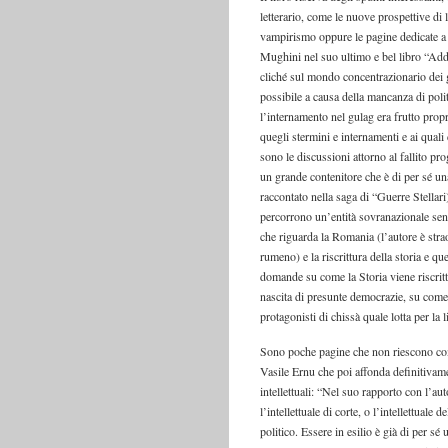
letterario, come le nuove prospettive di 
vampirismo oppure le pagine dedicate a
Mughini nel suo ultimo e bel libro “Addi
cliché sul mondo concentrazionario dei g
possibile a causa della mancanza di politi
l’internamento nel gulag era frutto propr
quegli stermini e internamenti e ai quali 
sono le discussioni attorno al fallito prog
un grande contenitore che è di per sé un
raccontato nella saga di “Guerre Stellari
percorrono un’entità sovranazionale se
che riguarda la Romania (l’autore è str
rumeno) e la riscrittura della storia e que
domande su come la Storia viene riscritta
nascita di presunte democrazie, su come 
protagonisti di chissà quale lotta per la l
Sono poche pagine che non riescono com
Vasile Ernu che poi affonda definitivame
intellettuali: “Nel suo rapporto con l’aut
l’intellettuale di corte, o l’intellettuale 
politico. Essere in esilio è già di per sé