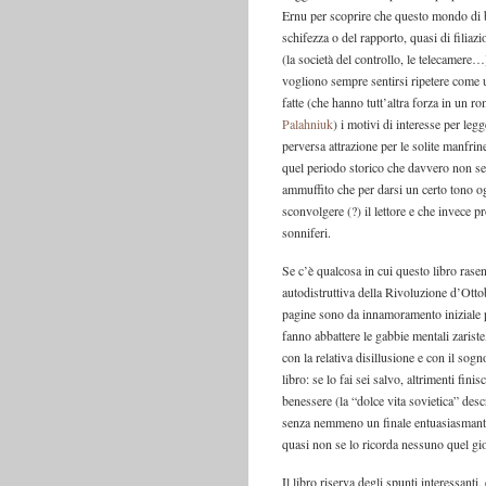
Ernu per scoprire che questo mondo di 
schifezza o del rapporto, quasi di filia
(la società del controllo, le telecamere…
vogliono sempre sentirsi ripetere come 
fatte (che hanno tutt’altra forza in un ro
Palahniuk
) i motivi di interesse per le
perversa attrazione per le solite manfri
quel periodo storico che davvero non se n
ammuffito che per darsi un certo tono ogn
sconvolgere (?) il lettore e che invece p
sonniferi.
Se c’è qualcosa in cui questo libro rasen
autodistruttiva della Rivoluzione d’Otto
pagine sono da innamoramento iniziale pe
fanno abbattere le gabbie mentali zariste
con la relativa disillusione e con il sog
libro: se lo fai sei salvo, altrimenti fini
benessere (la “dolce vita sovietica” descr
senza nemmeno un finale entuasiasmante,
quasi non se lo ricorda nessuno quel gi
Il libro riserva degli spunti interessanti