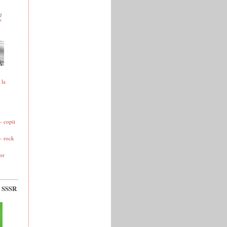
 la
 copii
- rock
or
v SSSR