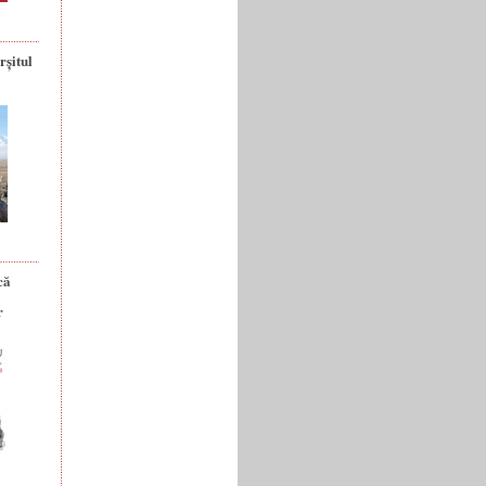
rșitul
că
r