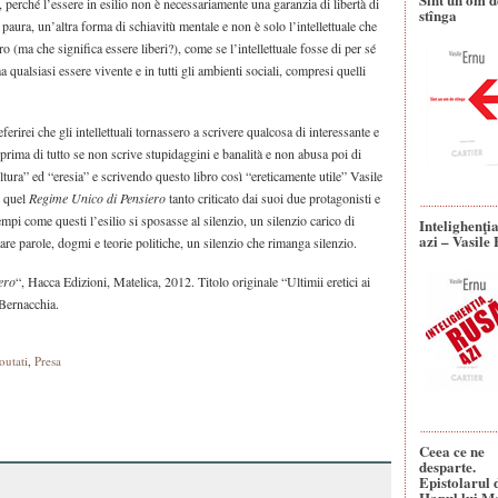
à, perché l’essere in esilio non è necessariamente una garanzia di libertà di
stînga
aura, un’altra forma di schiavitù mentale e non è solo l’intellettuale che
 (ma che significa essere liberi?), come se l’intellettuale fosse di per sé
 qualsiasi essere vivente e in tutti gli ambienti sociali, compresi quelli
erirei che gli intellettuali tornassero a scrivere qualcosa di interessante e
o prima di tutto se non scrive stupidaggini e banalità e non abusa poi di
ultura” ed “eresia” e scrivendo questo libro così “ereticamente utile” Vasile
i quel
Regime Unico di Pensiero
tanto criticato dai suoi due protagonisti e
empi come questi l’esilio si sposasse al silenzio, un silenzio carico di
Intelighenţi
azi – Vasile
tare parole, dogmi e teorie politiche, un silenzio che rimanga silenzio.
pero
“, Hacca Edizioni, Matelica, 2012. Titolo originale “Ultimii eretici ai
Bernacchia.
outati
,
Presa
Ceea ce ne
desparte.
Epistolarul 
Hanul lui M