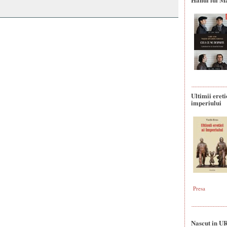
Ultimii ereti
imperiului
Presa
Nascut in U