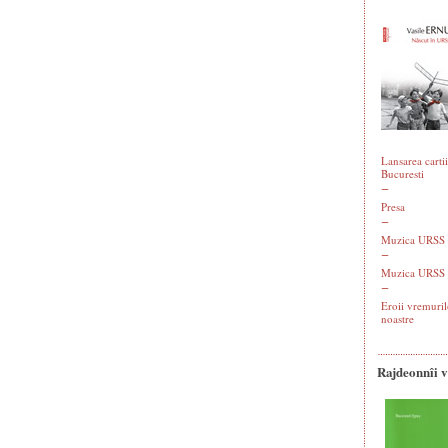
Lansarea cartii
Bucuresti
Presa
Muzica URSS -
Muzica URSS 
Eroii vremuril
noastre
Rajdeonnîi 