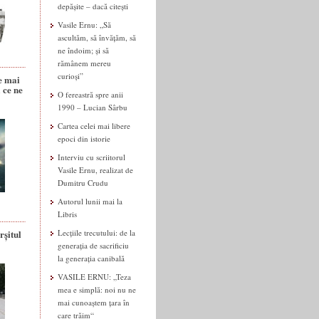
depășite – dacă citești
Vasile Ernu: „Să
ascultăm, să învățăm, să
ne îndoim; și să
rămânem mereu
curioși”
e mai
 ce ne
O fereastră spre anii
1990 – Lucian Sârbu
Cartea celei mai libere
epoci din istorie
Interviu cu scriitorul
Vasile Ernu, realizat de
Dumitru Crudu
Autorul lunii mai la
Libris
rșitul
Lecțiile trecutului: de la
generația de sacrificiu
la generația canibală
VASILE ERNU: „Teza
mea e simplă: noi nu ne
mai cunoaștem țara în
care trăim“