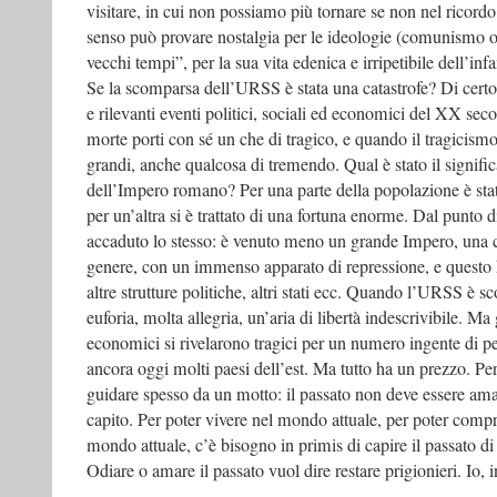
visitare, in cui non possiamo più tornare se non nel ricor
senso può provare nostalgia per le ideologie (comunismo o
vecchi tempi”, per la sua vita edenica e irripetibile dell’inf
Se la scomparsa dell’URSS è stata una catastrofe? Di certo 
e rilevanti eventi politici, sociali ed economici del XX sec
morte porti con sé un che di tragico, e quando il tragicis
grandi, anche qualcosa di tremendo. Qual è stato il signifi
dell’Impero romano? Per una parte della popolazione è stat
per un’altra si è trattato di una fortuna enorme. Dal punto d
accaduto lo stesso: è venuto meno un grande Impero, una c
genere, con un immenso apparato di repressione, e questo h
altre strutture politiche, altri stati ecc. Quando l’URSS è 
euforia, molta allegria, un’aria di libertà indescrivibile. Ma g
economici si rivelarono tragici per un numero ingente di p
ancora oggi molti paesi dell’est. Ma tutto ha un prezzo. P
guidare spesso da un motto: il passato non deve essere ama
capito. Per poter vivere nel mondo attuale, per poter comp
mondo attuale, c’è bisogno in primis di capire il passato di
Odiare o amare il passato vuol dire restare prigionieri. Io, 