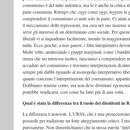
comunismo è del tutto autentica, ma lo è anche la critica 
parte comunista. Ritengo che, oggi come oggi, leggere la gr
comprendere il comunismo ci aiuti solo in parte. Ci aiuta 
il meccanismo delle repressioni, ma crea nel suo insieme u
serve gli interessi di un determinato ceto sociale. Per questo
liberali vi si inquadrano facilmente, mentre la maggioranza
nulla. Ecco perché, a mio parere, i filtri interpretativi devon
Molte volte, analizzando i gruppi marginali, come i banditi 
(tema che mi interessa molto), riusciamo a comprendere m
accaduto nel comunismo e troviamo interpretazioni di inter
sempre più dubbi riguardo al monopolio interpretativo liber
quanto concerne l’interpretazione del comunismo, appartien
Dobbiamo tenerne conto, ma non deve diventare egemonico
potrebbe vendicarsi, così come ha fatto più di una volta.
Qual è stata la differenza tra il ruolo dei dissidenti i
La differenza è notevole. L’URSS, che è una prosecuzione d
possiede per tradizione un forte atteggiamento critico. I russ
purosangue. Non dimentichiamo che la stessa parola “intell