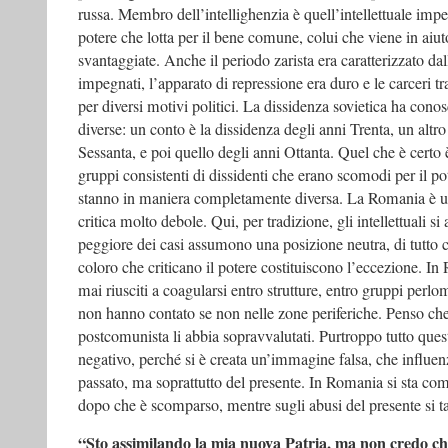
russa. Membro dell’intellighenzia è quell’intellettuale impe
potere che lotta per il bene comune, colui che viene in aiu
svantaggiate. Anche il periodo zarista era caratterizzato dalla
impegnati, l’apparato di repressione era duro e le carceri tr
per diversi motivi politici. La dissidenza sovietica ha conos
diverse: un conto è la dissidenza degli anni Trenta, un altro
Sessanta, e poi quello degli anni Ottanta. Quel che è certo 
gruppi consistenti di dissidenti che erano scomodi per il p
stanno in maniera completamente diversa. La Romania è u
critica molto debole. Qui, per tradizione, gli intellettuali si
peggiore dei casi assumono una posizione neutra, di tutto 
coloro che criticano il potere costituiscono l’eccezione. 
mai riusciti a coagularsi entro strutture, entro gruppi perlo
non hanno contato se non nelle zone periferiche. Penso che
postcomunista li abbia sopravvalutati. Purtroppo tutto ques
negativo, perché si è creata un’immagine falsa, che influe
passato, ma soprattutto del presente. In Romania si sta c
dopo che è scomparso, mentre sugli abusi del presente si t
“Sto assimilando la mia nuova Patria, ma non credo ch