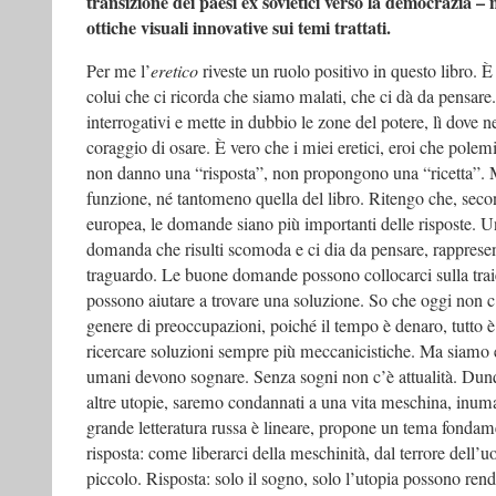
transizione dei paesi ex sovietici verso la democrazia 
ottiche visuali innovative sui temi trattati.
Per me l’
eretico
riveste un ruolo positivo in questo libro. È
colui che ci ricorda che siamo malati, che ci dà da pensare
interrogativi e mette in dubbio le zone del potere, lì dove n
coraggio di osare. È vero che i miei eretici, eroi che polem
non danno una “risposta”, non propongono una “ricetta”. M
funzione, né tantomeno quella del libro. Ritengo che, seco
europea, le domande siano più importanti delle risposte.
domanda che risulti scomoda e ci dia da pensare, rapprese
traguardo. Le buone domande possono collocarci sulla traiet
possono aiutare a trovare una soluzione. So che oggi non 
genere di preoccupazioni, poiché il tempo è denaro, tutto
ricercare soluzioni sempre più meccanicistiche. Ma siamo e
umani devono sognare. Senza sogni non c’è attualità. Dun
altre utopie, saremo condannati a una vita meschina, inuma
grande letteratura russa è lineare, propone un tema fondam
risposta: come liberarci della meschinità, dal terrore del
piccolo. Risposta: solo il sogno, solo l’utopia possono ren