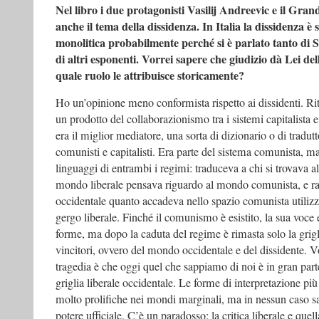
Nel libro i due protagonisti Vasilij Andreevic e il Gran
anche il tema della dissidenza. In Italia la dissidenza è 
monolitica probabilmente perché si è parlato tanto di 
di altri esponenti. Vorrei sapere che giudizio dà Lei del
quale ruolo le attribuisce storicamente?
Ho un’opinione meno conformista rispetto ai dissidenti. Rit
un prodotto del collaborazionismo tra i sistemi capitalista e
era il miglior mediatore, una sorta di dizionario o di tradutto
comunisti e capitalisti. Era parte del sistema comunista, 
linguaggi di entrambi i regimi: traduceva a chi si trovava al
mondo liberale pensava riguardo al mondo comunista, e r
occidentale quanto accadeva nello spazio comunista utiliz
gergo liberale. Finché il comunismo è esistito, la sua voce e
forme, ma dopo la caduta del regime è rimasta solo la grigli
vincitori, ovvero del mondo occidentale e del dissidente. Vo
tragedia è che oggi quel che sappiamo di noi è in gran part
griglia liberale occidentale. Le forme di interpretazione pi
molto prolifiche nei mondi marginali, ma in nessun caso s
potere ufficiale. C’è un paradosso: la critica liberale e quel