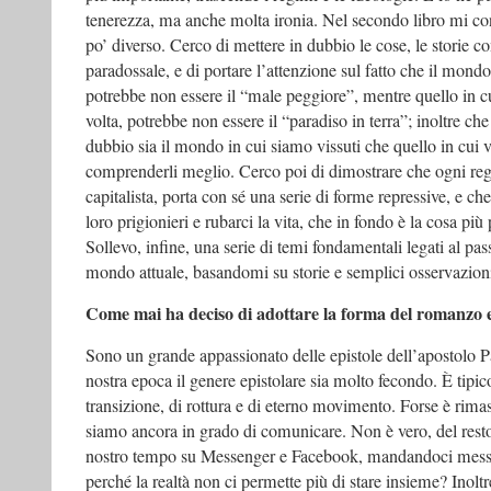
tenerezza, ma anche molta ironia. Nel secondo libro mi co
po’ diverso. Cerco di mettere in dubbio le cose, le storie c
paradossale, e di portare l’attenzione sul fatto che il mon
potrebbe non essere il “male peggiore”, mentre quello in cu
volta, potrebbe non essere il “paradiso in terra”; inoltre che
dubbio sia il mondo in cui siamo vissuti che quello in cui 
comprenderli meglio. Cerco poi di dimostrare che ogni re
capitalista, porta con sé una serie di forme repressive, e ch
loro prigionieri e rubarci la vita, che in fondo è la cosa pi
Sollevo, infine, una serie di temi fondamentali legati al pas
mondo attuale, basandomi su storie e semplici osservazion
Come mai ha deciso di adottare la forma del romanzo e
Sono un grande appassionato delle epistole dell’apostolo P
nostra epoca il genere epistolare sia molto fecondo. È tipic
transizione, di rottura e di eterno movimento. Forse è rima
siamo ancora in grado di comunicare. Non è vero, del resto
nostro tempo su Messenger e Facebook, mandandoci messag
perché la realtà non ci permette più di stare insieme? Inolt