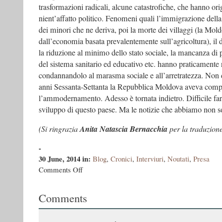
trasformazioni radicali, alcune catastrofiche, che hanno o
nient’affatto politico. Fenomeni quali l’immigrazione dell
dei minori che ne deriva, poi la morte dei villaggi (la Mol
dall’economia basata prevalentemente sull’agricoltura), il d
la riduzione al minimo dello stato sociale, la mancanza di p
del sistema sanitario ed educativo etc. hanno praticamente ri
condannandolo al marasma sociale e all’arretratezza. Non
anni Sessanta-Settanta la Repubblica Moldova aveva compi
l’ammodernamento. Adesso è tornata indietro. Difficile far
sviluppo di questo paese. Ma le notizie che abbiamo non 
(Si ringrazia
Anita Natascia Bernacchia
per la traduzion
-
30 June, 2014
in:
Blog
,
Cronici
,
Interviuri
,
Noutati
,
Presa
on
Comments Off
Eresia
e
Comments
Ostalgia