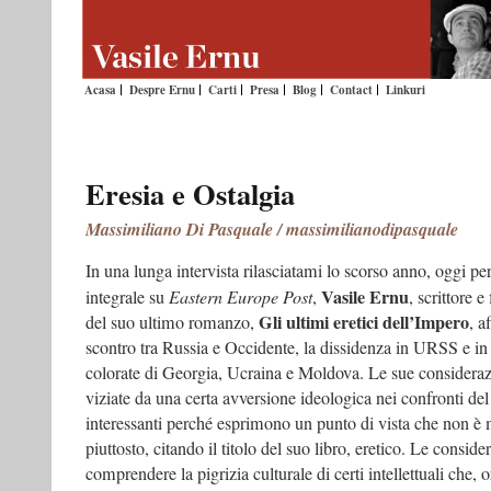
Acasa
Despre Ernu
Carti
Presa
Blog
Contact
Linkuri
Eresia e Ostalgia
Massimiliano Di Pasquale / massimilianodipasquale
In una lunga intervista rilasciatami lo scorso anno, oggi per
Vasile Ernu
integrale su
Eastern Europe Post
,
, scrittore 
Gli ultimi eretici dell’Impero
del suo ultimo romanzo,
, a
scontro tra Russia e Occidente, la dissidenza in URSS e in
colorate di Georgia, Ucraina e Moldova. Le sue consideraz
viziate da una certa avversione ideologica nei confronti d
interessanti perché esprimono un punto di vista che non è 
piuttosto, citando il titolo del suo libro, eretico. Le considero
comprendere la pigrizia culturale di certi intellettuali che, 