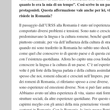
quanto lo era la mia di un tempo”. Così scrive in un pas
protagonisti. Questa affermazione vale anche per lei, vi
risiede in Romania?
Il passaggio dall’URSS alla Romania è stato un’esperienza 
comportato diversi problemi e tensioni. Sono nato e cresciu
predominavano la lingua e la cultura romene, benché quell
piuttosto centrale, per via dell’influenza della cultura di st
quando mi sono trasferito in Romania ho subito uno shock c
come quel che conoscevo io di questo paese e di questa cu
con l’esistenza quotidiana. Allora ho capito una cosa fond
conoscere la lingua e la cultura di un paese. C’è un’esperie
volte è più forte della lingua parlata e della cultura assimila
spesso che noi, romeni educati e cresciuti nell’Impero, pur 
dei romeni di Romania, ci riferiamo spesso a cose diverse, p
sono esperienze ed emozioni diverse. Non si può fare astra
Abbiamo avuto un’altra esperienza di vita, siamo stati forma
strutture sociali, da altre esperienze quotidiane. Per questo
capirmi meglio con gli amici della mia generazione vissut
coetanei in Romania. Con la Romania, la “mia nuova Patria