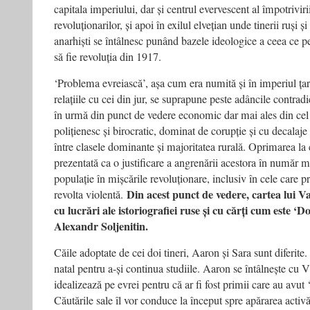
capitala imperiului, dar și centrul evervescent al împotrivirii
revoluționarilor, și apoi în exilul elvețian unde tinerii ruși și 
anarhiști se întâlnesc punând bazele ideologice a ceea ce 
să fie revoluția din 1917.
‘Problema evreiască’, așa cum era numită și în imperiul țaris
relațiile cu cei din jur, se suprapune peste adâncile contrad
în urmă din punct de vedere economic dar mai ales din cel al
polițienesc și birocratic, dominat de corupție și cu decala
între clasele dominante și majoritatea rurală. Oprimarea la 
prezentată ca o justificare a angrenării acestora în număr mu
populație în mișcările revoluționare, inclusiv în cele care 
Din acest punct de vedere, cartea lui Va
revolta violentă.
cu lucrări ale istoriografiei ruse și cu cărți cum este ‘
Alexandr Soljenitin.
Căile adoptate de cei doi tineri, Aaron și Sara sunt diferit
natal pentru a-și continua studiile. Aaron se întâlnește cu Vl
idealizează pe evrei pentru că ar fi fost primii care au avut 
Căutările sale îl vor conduce la început spre apărarea activ