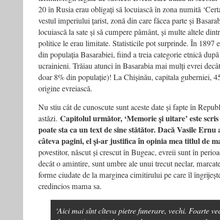
20 în Rusia erau obligați să locuiască în zona numită ‘Certa
vestul imperiului țarist, zonă din care făcea parte și Basar
locuiască la sate și să cumpere pământ, și multe altele dint
politice le erau limitate. Statisticile pot surprinde. În 189
din populația Basarabiei, fiind a treia categorie etnică dup
ucrainieni. Trăiau atunci în Basarabia mai mulți evrei decât
doar 8% din populație)! La Chișinău, capitala guberniei, 4
origine evreiască.
Nu stiu cât de cunoscute sunt aceste date și fapte în Repu
Capitolul următor, ‘Memorie și uitare’ este scris
astăzi.
poate sta ca un text de sine stătător. Dacă Vasile Ernu a
câteva pagini, el și-ar justifica în opinia mea titlul de ma
povestitor, născut și crescut în Bugeac, evreii sunt în perio
decât o amintire, sunt umbre ale unui trecut neclar, marcate
forme ciudate de la marginea cimitirului pe care îl îngrije
credincios mama sa.
‘Aici mai sînt cîteva pietre funerare, vechi. Foarte ve