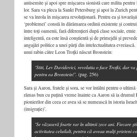
antisemite și apoi spre mișcarea sionistă care milita pentru 
lor. Sara va pleca la Sankt Petersburg și apoi la Zurich pent
se va înrola în mișcarea revoluționară. Pentru ea și tovarășii
‘problemei’ constă în dărâmarea ordinii existente și contruir
între toți oamenii, fară diferențieri după clase sociale, etni
inteligentă, ea este însă conștientă și de primejdii și prevede
angajări politice a unei părți din intelectualitatea evreiască.
unui rabin către Leon Troțki născut Bronstein:
‘Stiti, Lev Davidovici, revolutia o face Troțki, dar va
pentru ea Bronstein!’.
(pag. 256)
Sara și Aaron, fratele și sora, se vor întâlni pentru o ultim
rămas bun cu puțină vreme înainte ca Aaron să ia drumul P
pionierilor din ceea ce avea să se numească în istoria Israel
(imigrație)’.
‘Se văzuseră foarte rar în ultimii zece ani. Fiecare șt
activitatea celuilalt, pentru că aveau mulți prieteni 