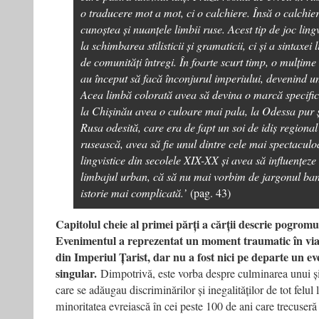
o traducere mot a mot, ci o calchiere. Însă o calchie
cunoștea și nuanțele limbii ruse. Acest tip de joc ling
la schimbarea stilisticii și gramaticii, ci și a sintaxei 
de comunități întregi. În foarte scurt timp, o mulțime 
au început să facă înconjurul imperiului, devenind un 
Acea limbă colorată avea să devina o marcă specific
la Chișinău avea o culoare mai pala, la Odessa pur ș
Rusa odesită, care era de fapt un soi de idiș regional
rusească, avea să fie unul dintre cele mai spectacul
lingvistice din secolele XIX-XX și avea să influențeze
limbajul urban, că să nu mai vorbim de jargonul ban
istorie mai complicată.’
(pag. 43)
Capitolul cheie al primei părți a cărții descrie pogrom
Evenimentul a reprezentat un moment traumatic în viaț
din Imperiul Țarist, dar nu a fost nici pe departe un e
singular.
Dimpotrivă, este vorba despre culminarea unui și
care se adăugau discriminărilor și inegalităților de tot felul
minoritatea evreiască în cei peste 100 de ani care trecuser