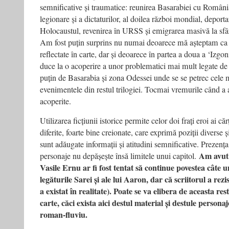
semnificative și traumatice: reunirea Basarabiei cu Români
legionare și a dictaturilor, al doilea război mondial, deporta
Holocaustul, revenirea în URSS și emigrarea masivă la sfâr
Am fost puțin surprins nu numai deoarece mă așteptam ca a
reflectate în carte, dar și deoarece în partea a doua a ‘Izgoni
duce la o acoperire a unor problematici mai mult legate de 
puțin de Basarabia și zona Odessei unde se se petrec cele 
evenimentele din restul trilogiei. Tocmai vremurile când a 
acoperite.
Utilizarea ficțiunii istorice permite celor doi frați eroi ai că
diferite, foarte bine creionate, care exprimă poziții diverse 
sunt adăugate informații și atitudini semnificative. Prezența
Am avut 
personaje nu depășește însă limitele unui capitol.
Vasile Ernu ar fi fost tentat să continue povestea câte u
legăturile Sarei și ale lui Aaron, dar că scriitorul a rezi
a existat în realitate). Poate se va elibera de aceasta rest
carte, căci exista aici destul material și destule person
roman-fluviu.