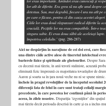
lor erau importante. Amîndoi erau cunoscuți și respec
lor atît de diferite. Era greu să nu afle unul despre ce
detestau. Sau, mai degrabă, fiecare-l ura nu atît pe ce
pe care o făcuse, pentru că din cauza acestei alegeri 
Căile lor erau două răspunsuri radical diferite la a
crucială. Pozițiile lor nu erau compatibile. Într-o te
singura sabie. Ei erau doua săbii ale aceleiași lupte
împotriva celeilalte.’
(pag. 286-287)
Aici ne despărțim în narațiune de cei doi eroi, care fiec
una dintre căile active alese de tineretul intelectual ev
barierele fizice și spirituale ale ghetourilor.
Despre Sara 
cu decenii mai tărziu, în anii terorii staliniste, acuzată prob
eliminată fizic împreună cu majoritatea tovarășilor de drum
Aaron și soarta sa în țara nouă veche nu ni se spune nimic.
încheie în pragul revoluțiilor de la începutul secolului 20
diferență fata de felul în care sunt tratați ceilalți margi
precedente, în care povestea lor continuă până în peri
aceea, în zilele noastre.
Dispariția ‘izgoniților’ din spațiu
mai tărziu decât perioada descrisă în carte și ea a inclus mu