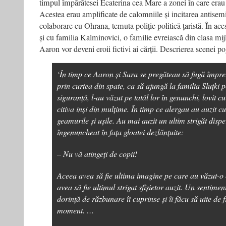
timpul împărătesei Ecaterina cea Mare a zonei în care erau o
Acestea erau amplificate de calomniile și incitarea antisemit
colaborare cu Ohrana, temuta poliție politică țaristă. În ac
și cu familia Kalminovici, o familie evreiască din clasa mijl
Aaron vor deveni eroii fictivi ai cărții. Descrierea scenei 
‘În timp ce Aaron și Sara se pregăteau să fugă împ
prin curtea din spate, ca să ajungă la familia Sluțki p
siguranță, l-au văzut pe tatăl lor în genunchi, lovit cu
citiva inși din mulțime. În timp ce alergau au auzit c
geamurile și ușile. Au mai auzit un ultim strigăt disp
îngenuncheat în fața gloatei dezlănțuite:
– Nu vă atingeți de copii!
Aceea avea să fie ultima imagine pe care au văzut-o c
avea să fie ultimul strigat sfîșietor auzit. Un sentimen
dorință de răzbunare îi cuprinse și îi făcu să uite de 
moment. …