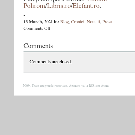
Polirom
/
Libris.ro
/
Elefant.ro
.
-
13 March, 2021
in:
Blog
,
Cronici
,
Noutati
,
Presa
on
Comments Off
Drumuri
care
Comments
se
despart:
Izgoniții,
de
Comments are closed.
Vasile
Ernu
2009. Toate drepturile rezervate. Abonati-va la
RSS
sau
Atom