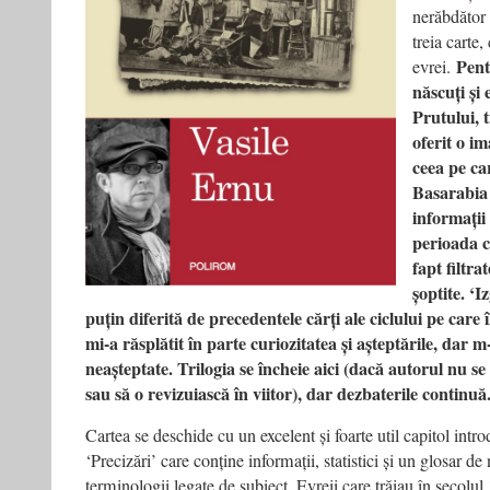
nerăbdător 
treia carte
Pent
evrei.
născuți și
Prutului, t
oferit o im
ceea pe c
Basarabia 
informații 
perioada c
fapt filtra
șoptite. ‘Iz
puțin diferită de precedentele cărți ale ciclului pe care î
mi-a răsplătit în parte curiozitatea și așteptările, dar m-
neașteptate. Trilogia se încheie aici (dacă autorul nu se
sau să o revizuiască în viitor), dar dezbaterile continuă
Cartea se deschide cu un excelent și foarte util capitol intro
‘Precizări’ care conține informații, statistici și un glosar de
terminologii legate de subiect. Evreii care trăiau în secolul 