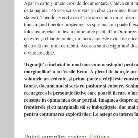
Apar în carte și unele erori de documentare. Câteva sunt m
de la pagina 146 este scrisă invers (în ebraică ordinea litere
stânga), Theodor Herzl avea 44 de ani când a murit, deci i
transmițând tinerilor moștenirea sa spirituală nu poate fi ex
folosirea repetata în text a numelui explicit al lui Dumnezeu,
de evrei și chiar de rabini, un lucru care este evitat de orice 
și cu atât mai mult de rabini. Acestea sunt desigur însă doar
o viitoare ediție.
‘Izgoniții’ a încheiat în mod oarecum neașteptat pentru
marginalilor’ a lui Vasile Ernu. A plecat de la niște prem
volumele precedente, și prima parte a cărții este construi
istoric, documentat și scris cu pasiune și culoare. Schimb
recurgerea la personaje fictive care poartă fiecare o în
reușește în opinia mea doar parțial. Imaginea despre s
frontierele și cu marginalii săi se îmbogățește, dar mai 
pentru continuarea explorărilor. Le aștept cu interes în 
Puteți cumpăra cartea:
Editura