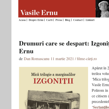
Acasa
Despre Ernu
Carti
Presa
Blog
Contact
Linkuri
Drumuri care se despart: Izgoniți
Ernu
de
Dan Romascanu
11 martie 2021 / filme-cărți.ro
Apărut în 2
treilea vol
‘Mica trilo
Vasile Ernu
Polirom în 
ce citisem 
precedente
Sectanțil
‘