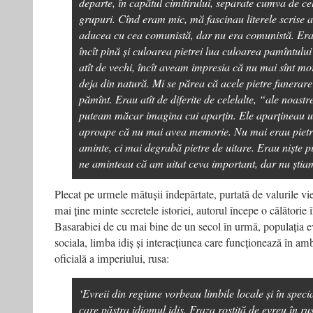
departe, în capătul cimitirului, separate cumva de ce
grupuri. Cînd eram mic, mă fascinau literele scrise 
aducea cu cea comunistă, dar nu era comunistă. Erau
încît pină și culoarea pietrei lua culoarea pamîntului 
atît de vechi, încît aveam impresia că nu mai sînt mo
deja din natură. Mi se părea că acele pietre funerare
pămînt. Erau atît de diferite de celelalte, “ale noastr
puteam măcar imagina cui aparțin. Ele aparțineau u
aproape că nu mai avea memorie. Nu mai erau pietr
aminte, ci mai degrabă pietre de uitare. Erau niște p
ne aminteau că am uitat ceva important, dar nu știa
Plecat pe urmele mătușii îndepărtate, purtată de valurile vie
mai ține minte secretele istoriei, autorul începe o călătorie
Basarabiei de cu mai bine de un secol în urmă, populația ev
sociala, limba idiș și interacțiunea care funcționează în amb
oficială a imperiului, rusa:
‘Evreii din regiune vorbeau limbile locale și în speci
care păstra idiomul idiș. Fraza rostită de evreu în r