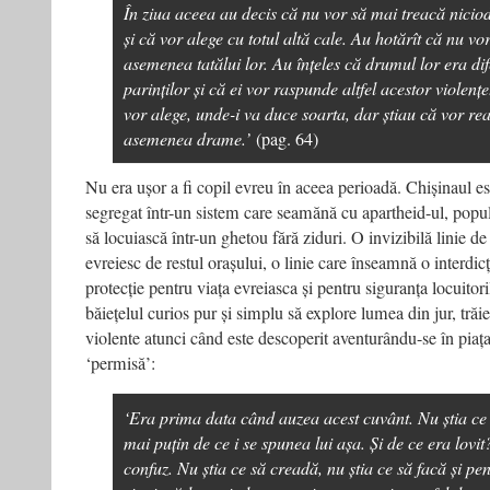
În ziua aceea au decis că nu vor să mai treacă nicio
și că vor alege cu totul altă cale. Au hotărît că nu v
asemenea tatălui lor. Au înțeles că drumul lor era dife
parinților și că ei vor raspunde altfel acestor violenț
vor alege, unde-i va duce soarta, dar știau că vor reac
asemenea drame.’
(pag. 64)
Nu era ușor a fi copil evreu în aceea perioadă. Chișinaul es
segregat într-un sistem care seamănă cu apartheid-ul, popula
să locuiască într-un ghetou fără ziduri. O invizibilă linie de
evreiesc de restul orașului, o linie care înseamnă o interdic
protecție pentru viața evreiasca și pentru siguranța locuitori
băiețelul curios pur și simplu să explore lumea din jur, trăi
violente atunci când este descoperit aventurându-se în piaț
‘permisă’:
‘Era prima data când auzea acest cuvânt. Nu știa ce 
mai puțin de ce i se spunea lui așa. Și de ce era lovi
confuz. Nu știa ce să creadă, nu știa ce să facă și pe