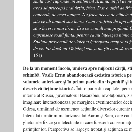
simțit că-l cuprinde un sentiment straniu, un fel de ne
avea să priceapă mai tîrziu, frica. Dar o altfel de fri
concretă, de ceva anume. Nu frica aceea de cîinele d
știu ce alt animal sau lucru. Cum era frica de apa a
să o încerce mai tîrziu. Era ceva mult mai profund. 
cuprinsese toată ființa, pentru că nu înțelegea nimic 
Spaima provocată de violenta îndreptată asupra ta far
de ce. Iar dacă nu-i înțelegi cauza nu știi cum să rea
151)
De la un moment încolo, undeva spre mijlocul cărții, stil
schimbă. Vasile Ernu abandonează eseistica istorică pe c
volumele anterioare și în prima parte din ‘Izgoniții’ și t
descris că ficțiune istorică.
Într-o parte din capitole, perso
interne al Rusiei, guvernatorul Basarabiei, revoluționari, zia
imaginare interacționează pe marginea evenimentelor decl
Odesa, urmărind de asemenea acțiunile diverselor curente r
Intercalat urmărim maturizarea lui Aaron și Sara, care caută
ghetourile fizice și intelectuale în care fuseseră consemnați
părinților lor. Perspectiva se lărgește treptat și acțiunea se