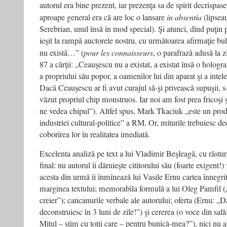
autorul era bine prezent, iar prezenţa sa de spirit decrispase
aproape general era că are loc o lansare
in absentia
(lipseau
Serebrian, unul însă în mod special). Şi atunci, dînd puţin pe
ieşit la rampă auctorele nostru, cu următoarea afirmaţie b
nu există…” (
pour les connaisseurs
, o parafrază adusă la z
87 a cărţii: „Ceauşescu nu a existat, a existat însă o hologr
a propriului său popor, a oamenilor lui din aparat şi a intele
Dacă Ceauşescu ar fi avut curajul să-şi privească supuşii, s-ar
văzut propriul chip monstruos. Iar noi am fost prea fricoşi şi
ne vedea chipul”). Altfel spus, Mark Tkaciuk „este un prod
industriei cultural-politice” a RM. Or, miturile trebuiesc d
coborîrea lor în realitatea imediată.
Excelenta analiză pe text a lui Vladimir Beşleagă, cu răstu
final: nu autorul îi dăruieşte cititorului său (foarte exigent!
acesta din urmă îi înmînează lui Vasile Ernu cartea înnegrit
marginea textului; memorabila formulă a lui Oleg Pamfil („
creier”); cancanurile verbale ale autorului; oferta (Ernu: „Da
deconstruiesc în 3 luni de zile!”) şi cererea (o voce din sală
Mitul – ştim cu toţii care – pentru bunică-mea?”), nici nu 