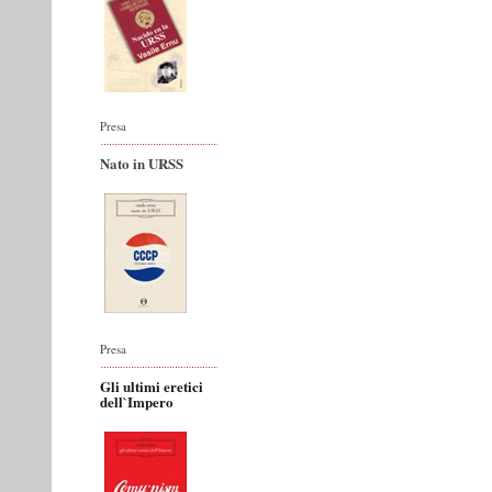
Presa
Nato in URSS
Presa
Gli ultimi eretici
dell`Impero