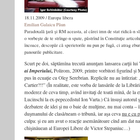
18.11.2009 / Europa libera
Emilian Galaicu Păun
Paradoxală ţară şi RM aceasta, al cărei imn de stat ridică-n s
o vorbeşte de te strînge-n spate, păstrînd în Constituţie articol
încoace, descopăr că sperietorile nu pun pe fugă, ci atrag zbu
panourile publicitare.
Scurt pe doi, săptămîna trecută anunţam lansarea carţii lui
,
ai Imperiului
Polirom, 2009, printre vorbitori figurînd şi
pus în ecuaţie cu Oleg Serebrian. Replicile nu au întîrziat:
Cartier?!!” (În realitate, este vorba de lansările de la Librăr
moderez de ceva timp, avînd invitaţi de toată mînă, de la e
Lucinschi la ex-pepecedistul Ion Varta.) Că însuşi autorul ş
dezbatere de idei şi nu o baie de mulţime, nu mai conta – 
duşmanului de clasă/neam o tribună, iar aşa ceva
nu e cu p
culpa: şi eu am avut o reacţie asemănătoare cînd am dat nas
chişinăuean al Europei Libere de Victor Stepaniuc…)