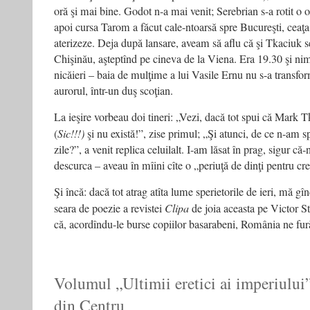
oră şi mai bine. Godot n-a mai venit; Serebrian s-a rotit o 
apoi cursa Tarom a făcut cale-ntoarsă spre Bucureşti, ceaţ
aterizeze. Deja după lansare, aveam să aflu că şi Tkaciuk se
Chişinău, aşteptînd pe cineva de la Viena. Era 19.30 şi ni
nicăieri – baia de mulţime a lui Vasile Ernu nu s-a transfor
aurorul, într-un duş scoţian.
La ieşire vorbeau doi tineri: „Vezi, dacă tot spui că Mark Tk
(
Sic!!!)
şi nu există!”, zise primul; „Şi atunci, de ce n-am s
zile?”, a venit replica celuilalt. I-am lăsat în prag, sigur că
descurca – aveau în mîini cîte o „periuţă de dinţi pentru c
Şi încă: dacă tot atrag atîta lume sperietorile de ieri, mă g
seara de poezie a revistei
Clipa
de joia aceasta pe Victor S
că, acordîndu-le burse copiilor basarabeni, România ne fură
Volumul „Ultimii eretici ai imperiului”
din Centru