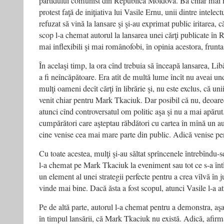
partidului comunist din Republica Moldova. Ba chiar mai m
protest faţă de iniţiativa lui Vasile Ernu, unii dintre intelec
refuzat să vină la lansare şi şi-au exprimat public iritarea, c
scop l-a chemat autorul la lansarea unei cărţi publicate în 
mai inflexibili şi mai românofobi, în opinia acestora, frunt
În acelaşi timp, la ora cînd trebuia să înceapă lansarea, Li
a fi neîncăpătoare. Era atît de multă lume încît nu aveai u
mulţi oameni decît cărţi în librărie şi, nu este exclus, că unii
venit chiar pentru Mark Tkaciuk. Dar posibil că nu, deoare
atunci cînd controversatul om politic aşa şi nu a mai apărut
cumpărători care aşteptau răbdători cu cartea în mînă un au
cine venise cea mai mare parte din public. Adică venise pe
Cu toate acestea, mulţi şi-au săltat sprîncenele întrebîndu-se
l-a chemat pe Mark Tkaciuk la eveniment sau tot ce s-a întî
un element al unei strategii perfecte pentru a crea vîlvă în ju
vinde mai bine. Dacă ăsta a fost scopul, atunci Vasile l-a at
Pe de altă parte, autorul l-a chemat pentru a demonstra, aş
în timpul lansării, că Mark Tkaciuk nu există. Adică, afirma