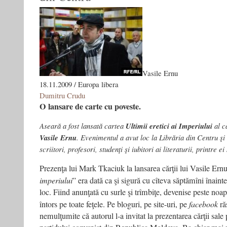
Vasile Ernu
18.11.2009 / Europa libera
Dumitru Crudu
O lansare de carte cu poveste.
Aseară a fost lansată cartea
Ultimii eretici ai Imperiului
al că
Vasile Ernu
. Evenimentul a avut loc la Librăria din Centru şi
scriitori, profesori, studenţi şi iubitori ai literaturii, printre 
Prezenţa lui Mark Tkaciuk la lansarea cărţii lui Vasile Ernu
imperiului
” era dată ca şi sigură cu cîteva săptămîni înaint
loc. Fiind anunţată cu surle şi trîmbiţe, devenise peste no
întors pe toate feţele. Pe bloguri, pe site-uri, pe
facebook
ră
nemulţumite că autorul l-a invitat la prezentarea cărţii sale 