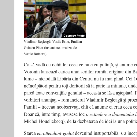
Vladimir Beşleagă, Vasile Ernu, Emilian
Galaicu Păun (instantaneu realizat de
Vasile Botnaru)
Ca să vadă cu ochii lor ceea
ce nu e cu putinţă,
şi anume cu
Voronin lansează cartea unui scriitor român originar din B
lume – niciodată Libăria din Centru nu fu mai plină. Cei 
neîncăpători pentru toţi doritorii să ia parte la minune, un
parcă toate convenţiile genului – aceasta se lăsa aşteptată. P
vorbitori anunţaţi – romancierul Vladimir Beşleagă şi proz
Pamfil – treceau neobservaţi, chit că anume ei erau ceea 
Doar că, între timp, avusese loc
o extindere a domeniului 
Michel Houellebecq), de la dezbaterea de idei la una politi
Starea
en-attendant-godot
devenind insuportabilă, s-a încep