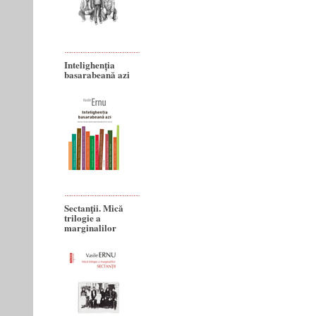
Intelighenția
basarabeană azi
Sectanţii. Mică
trilogie a
marginalilor