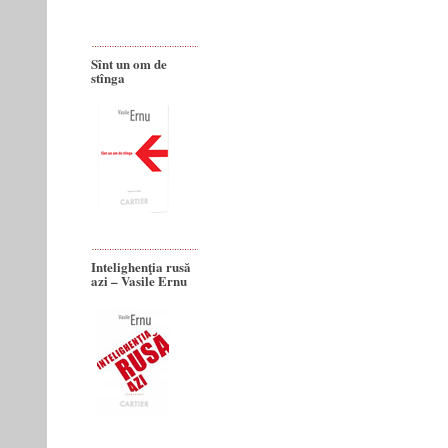
Sînt un om de
stînga
Intelighenţia rusă
azi – Vasile Ernu