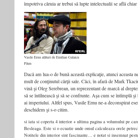
împotriva căruia ar trebui să lupte intelectualii se află chiar
Vasile Ernu alături de Emilian Galaicu
Păun
Dacă am lua-o de bună această explicaţie, atunci aceasta n
mult de conţinutul cărţii sale. Căci, în afară de Mark Tkac
vină şi Oleg Serebrean, un reprezentant de marcă al drept
să se întîlnească şi să se confrunte. Aşa cum se întîmplă şi î
ai imperiului. Altfel spus, Vasile Ernu ne-a deconspirat esenţ
deschidem şi s-o citim.
si iata si coperta 4 interior + ultima pagina a volumului pe car
Besleaga. Este si o ecuatie unde omul calculeaza orele petrecu
Notitele din interior sint fascinante… e notat si insemnat peste