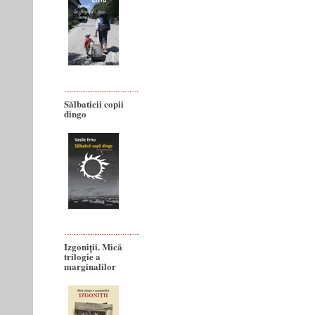
Sălbaticii copii
dingo
Izgoniții. Mică
trilogie a
marginalilor