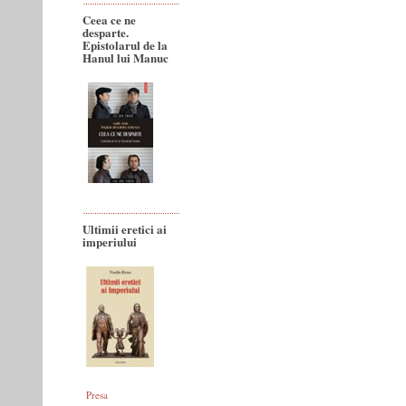
Ceea ce ne
desparte.
Epistolarul de la
Hanul lui Manuc
Ultimii eretici ai
imperiului
Presa