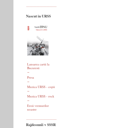
Nascut in URSS
Lansarea cartii la
Bucuresti
Presa
Muzica URSS - copii
Muzica URSS - rock
Eroii vremurilor
noastre
Rajdeonnîi v SSSR