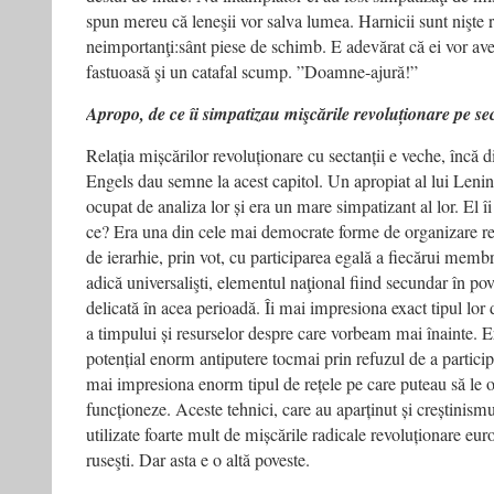
spun mereu că leneşii vor salva lumea. Harnicii sunt nişte ro
neimportanţi:sânt piese de schimb. E adevărat că ei vor a
fastuoasă şi un catafal scump. ”Doamne-ajură!”
Apropo, de ce îi simpatizau mişcările revoluționare pe se
Relația mișcărilor revoluționare cu sectanții e veche, încă 
Engels dau semne la acest capitol. Un apropiat al lui Lenin
ocupat de analiza lor și era un mare simpatizant al lor. El
ce? Era una din cele mai democrate forme de organizare reli
de ierarhie, prin vot, cu participarea egală a fiecărui membr
adică universalişti, elementul naţional fiind secundar în pov
delicată în acea perioadă. Îi mai impresiona exact tipul lor 
a timpului și resurselor despre care vorbeam mai înainte. 
potențial enorm antiputere tocmai prin refuzul de a participa
mai impresiona enorm tipul de rețele pe care puteau să le o
funcționeze. Aceste tehnici, care au aparținut și creștinismu
utilizate foarte mult de mișcările radicale revoluționare eur
ruseşti. Dar asta e o altă poveste.