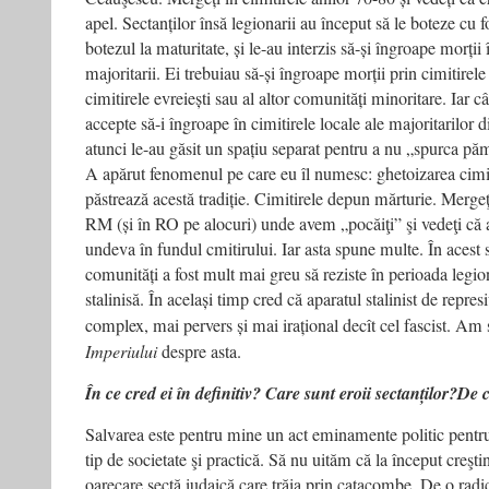
apel. Sectanților însă legionarii au început să le boteze cu f
botezul la maturitate, și le-au interzis să-și îngroape morții 
majoritarii. Ei trebuiau să-și îngroape morții prin cimitire
cimitirele evreiești sau al altor comunități minoritare. Iar c
accepte să-i îngroape în cimitirele locale ale majoritarilor di
atunci le-au găsit un spațiu separat pentru a nu „spurca pă
A apărut fenomenul pe care eu îl numesc: ghetoizarea cimiti
păstrează acestă tradiție. Cimitirele depun mărturie. Mergeţi
RM (și în RO pe alocuri) unde avem „pocăiţi” şi vedeţi că a
undeva în fundul cmitirului. Iar asta spune multe. În acest 
comunități a fost mult mai greu să reziste în perioada legio
stalinisă. În același timp cred că aparatul stalinist de repres
complex, mai pervers și mai irațional decît cel fascist. Am 
Imperiului
despre asta.
În ce cred ei în definitiv? Care sunt eroii sectanților?De 
Salvarea este pentru mine un act eminamente politic pentr
tip de societate şi practică. Să nu uităm că la început creşt
oarecare sectă iudaică care trăia prin catacombe. De o radica