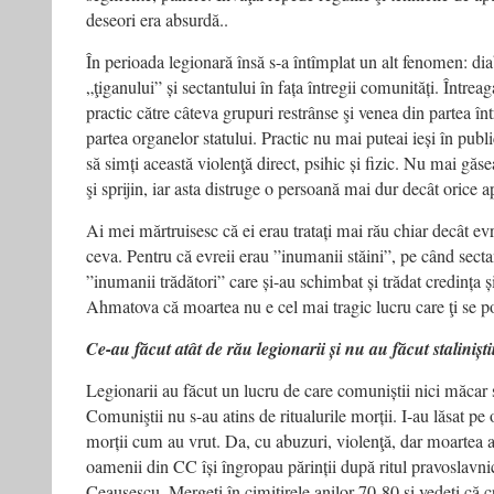
deseori era absurdă..
În perioada legionară însă s-a întîmplat un alt fenomen: dia
„ţiganului” și sectantului în fața întregii comunități. Întreag
practic către câteva grupuri restrânse şi venea din partea înt
partea organelor statului. Practic nu mai puteai ieși în publi
să simți această violenţă direct, psihic și fizic. Nu mai g
şi sprijin, iar asta distruge o persoană mai dur decât orice ap
Ai mei mărtruisesc că ei erau tratați mai rău chiar decât evr
ceva. Pentru că evreii erau ”inumanii stăini”, pe când secta
”inumanii trădători” care și-au schimbat și trădat credința 
Ahmatova că moartea nu e cel mai tragic lucru care ţi se p
Ce-au făcut atât de rău legionarii și nu au făcut staliniști
Legionarii au făcut un lucru de care comuniștii nici măcar s
Comuniştii nu s-au atins de ritualurile morții. I-au lăsat p
morții cum au vrut. Da, cu abuzuri, violenţă, dar moartea 
oamenii din CC își îngropau părinții după ritul pravoslavnic
Ceauşescu. Mergeți în cimitirele anilor 70-80 și vedeți că 