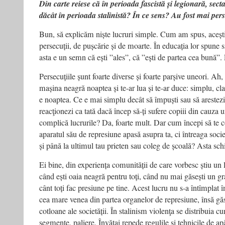
Din carte reiese că în perioada fascistă și legionară, sec
dăcât în perioada stalinistă? În ce sens? Au fost mai pers
Bun, să explicăm niște lucruri simple. Cum am spus, aceș
persecuții, de pușcărie și de moarte. În educația lor spune s
asta e un semn că ești ”ales”, că ”ești de partea cea bună”
Persecuțiile șunt foarte diverse și foarte parșive uneori. Ah,
mașina neagră noaptea și te-ar lua și te-ar duce: simplu, cla
e noaptea. Ce e mai simplu decât să împuști sau să areste
reacţionezi ca tată dacă încep să-ți sufere copiii din cauza u
complică lucrurile? Da, foarte mult. Dar cum începi să te 
aparatul său de represiune apasă asupra ta, ci întreaga socie
și până la ultimul tau prieten sau coleg de școală? Asta sch
Ei bine, din experiența comunității de care vorbesc știu un 
când ești oaia neagră pentru toți, când nu mai găsești un 
cânt toți fac presiune pe tine. Acest lucru nu s-a întîmplat 
cea mare venea din partea organelor de represiune, însă gă
cotloane ale societății. În stalinism violenţa se distribuia
segmente, paliere. Învăţai repede regulile şi tehnicile de ap