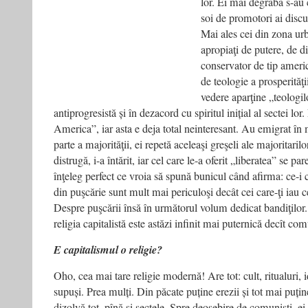
lor. Ei mai degrabă s-au 
soi de promotori ai disc
Mai ales cei din zona ur
apropiaţi de putere, de d
conservator de tip ameri
de teologie a prosperităţ
vedere aparţine „teologilo
antiprogresistă și în dezacord cu spiritul inițial al sectei lo
America”, iar asta e deja total neinteresant. Au emigrat 
parte a majorităţii, ei repetă aceleaşi greşeli ale majoritaril
distrugă, i-a întărit, iar cel care le-a oferit „liberatea” se p
înţeleg perfect ce vroia să spună bunicul când afirma: ce-i ca
din puşcărie sunt mult mai periculoşi decât cei care-ţi iau ce
Despre puşcării însă în următorul volum dedicat bandiţilor. 
religia capitalistă este astăzi infinit mai puternică decît c
E capitalismul o religie?
Oho, cea mai tare religie modernă! Are tot: cult, ritualuri, i
supuși. Prea mulți. Din păcate puține erezii și tot mai puți
dizolvă tot, pînă și sectele. Spre deosebire de comuniști, ei 