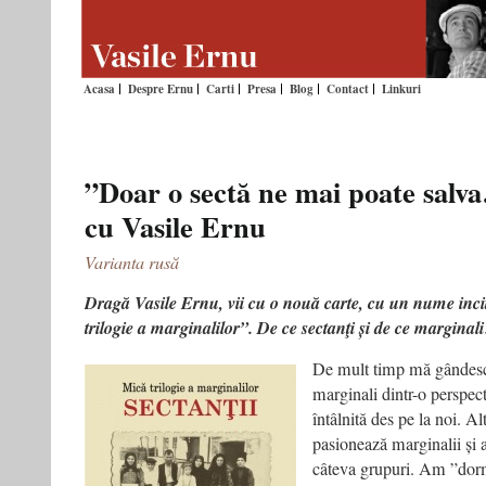
Acasa
Despre Ernu
Carti
Presa
Blog
Contact
Linkuri
”Doar o sectă ne mai poate salva
cu Vasile Ernu
Varianta rusă
Dragă Vasile Ernu, vii cu o nouă carte, cu un nume incit
trilogie a marginalilor”. De ce sectanţi și de ce marginali
De mult timp mă gândesc 
marginali dintr-o perspect
întâlnită des pe la noi. A
pasionează marginalii și 
câteva grupuri. Am ”dormi