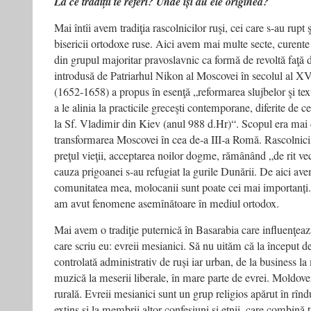
La ce tradiții te referi? Unde își au ele originea?
Mai întîi avem tradiţia rascolnicilor ruşi, cei care s-au rupt 
bisericii ortodoxe ruse. Aici avem mai multe secte, curente 
din grupul majoritar pravos­lavnic ca formă de revoltă faţă 
introdusă de Patriarhul Nikon al Moscovei în secolul al X
(1652‑1658) a propus în esenţă „reformarea slujbelor şi text
a le alinia la practicile greceşti contemporane, diferite de c
la Sf. Vladimir din Kiev (anul 988 d.Hr)“. Scopul era mai 
transformarea Moscovei în cea de‑a III‑a Romă. Rascolnicii 
preţul vieţii, accep­tarea noilor dogme, rămânând „de rit vec
cauza prigoanei s-au refugiat la gurile Dunării. De aici ave
comunitatea mea, molocanii sunt poate cei mai importanți
am avut fenomene asemînătoare în mediul ortodox.
Mai avem o tradiţie puternică în Basarabia care influenţeaz
care scriu eu: evreii mesianici. Să nu uităm că la început 
controlată administrativ de ruși iar urban, de la business la
muzică la meserii liberale, în mare parte de evrei. Moldo
rurală. Evreii mesianici sunt un grup religios apărut în rînd
extins şi la membrii altor confesiuni şi etnii, care com­bină t