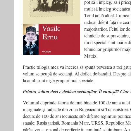
pot să-i înțeleg, să-i pric
mult să înțeleg societatea ș
Totul arată altfel. Lumea 
radical diferit faţă de cea
majoritarilor. Felul lor de
tehnicile de supravețuire,
mod special sunt foarte di
tehnicilor grupurilor majo
Matrix.
Practic trilogia mea va încerca să spună povestea a trei gr
volum se ocupă de sectanți. Al doilea de bandiți. Despre al
la anul: sunt niște grupuri mai speciale.
Primul volum deci e dedicat sectanților. Îi cunoști? Cine 
Volumul cuprinde istoria de mai bine de 100 de ani a unei 
marginale și radicale din zona Bugeacului și Transnistriei.
decurs de 100 de ani locuiește sub diferite regimuri politice 
statale: Rusia țaristă, Romania Mare, URSS, Republica Mo
părăsi zona, o zonă de periferie în continuă schimbare. A