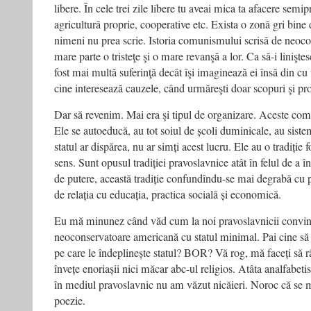
libere. În cele trei zile libere tu aveai mica ta afacere semi
agricultură proprie, cooperative etc. Exista o zonă gri bine
nimeni nu prea scrie. Istoria comunismului scrisă de neocons
mare parte o tristeţe şi o mare revanşă a lor. Ca să-i liniş
fost mai multă suferinţă decât îşi imaginează ei însă din cu 
cine interesează cauzele, când urmăreşti doar scopuri şi prof
Dar să revenim. Mai era şi tipul de organizare. Aceste comu
Ele se autoeducă, au tot soiul de școli duminicale, au siste
statul ar dispărea, nu ar simți acest lucru. Ele au o tradiție 
sens. Sunt opusul tradiției pravoslavnice atât în felul de a în
de putere, această tradiție confundîndu-se mai degrabă cu pu
de relația cu educația, practica socială și economică.
Eu mă minunez când văd cum la noi pravoslavnicii convin
neoconservatoare americană cu statul minimal. Pai cine să î
pe care le îndeplinește statul? BOR? Vă rog, mă faceți să râd
învețe enoriașii nici măcar abc-ul religios. Atâta analfabetis
în mediul pravoslavnic nu am văzut nicăieri. Noroc că se 
poezie.