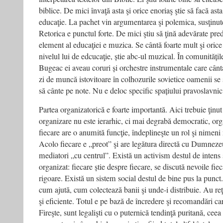
biblice. De mici învaţă asta şi orice enoriaş ştie să facă ast
educaţie. La pachet vin argumentarea şi polemica, susţinute
Retorica e punctul forte. De mici ştiu să ţină adevărate pred
element al educaţiei e muzica. Se cântă foarte mult şi orice 
nivelul lui de edcucaţie, știe abc-ul muzical. În comunitățil
Bugeac ei aveau coruri și orchestre instrumentale care cânt
zi de muncă istovitoare în colhozurile sovietice oamenii se 
să cânte pe note. Nu e deloc specific spațiului pravoslavnic ș
Partea organizatorică e foarte importantă. Aici trebuie ţinu
organizare nu este ierarhic, ci mai degrabă democratic, org
fiecare are o anumită funcţie, îndeplineşte un rol şi nimeni 
Acolo fiecare e „preot” şi are legătura directă cu Dumneze
mediatori „cu centrul”. Există un activism destul de intens 
organizat: fiecare știe despre fiecare, se discută nevoile fiec
rigoare. Există un sistem social destul de bine pus la punc
cum ajută, cum colectează banii şi unde-i distribuie. Au reţ
şi eficiente. Totul e pe bază de încredere şi recomandări car
Fireşte, sunt legalişti cu o puternică tendinţă puritană, ceea