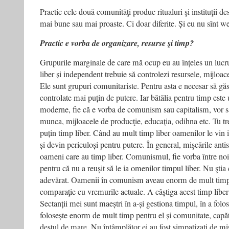
Practic cele două comunităţi produc ritualuri şi instituţii de
mai bune sau mai proaste. Ci doar diferite. Și eu nu sînt 
Practic e vorba de organizare, resurse şi timp?
Grupurile marginale de care mă ocup eu au înțeles un lucru 
liber și independent trebuie să controlezi resursele, mijloac
Ele sunt grupuri comunitariste. Pentru asta e necesar să găse
controlate mai puțin de putere. Iar bătălia pentru timp este
moderne, fie că e vorba de comunism sau capitalism, vor să
munca, mijloacele de producţie, educația, odihna etc. Tu tr
puțin timp liber. Când au mult timp liber oamenilor le vin 
și devin periculoși pentru putere. În general, mişcările anti
oameni care au timp liber. Comunismul, fie vorba între noi
pentru că nu a reuşit să le ia omenilor timpul liber. Nu ştia
adevărat. Oamenii în comunism aveau enorm de mult timp l
comparaţie cu vremurile actuale. A câștiga acest timp liber
Sectanții mei sunt maeștri în a-și gestiona timpul, în a folo
folosește enorm de mult timp pentru el și comunitate, capă
destul de mare. Nu întâmplător ei au fost simpatizaţi de mi