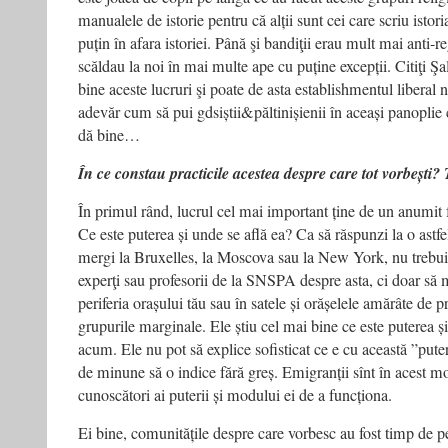
manualele de istorie pentru că alții sunt cei care scriu istori
puțin în afara istoriei. Până şi bandiţii erau mult mai anti-r
scăldau la noi în mai multe ape cu puține excepții. Citiţi Şa
bine aceste lucruri şi poate de asta establishmentul liberal n
adevăr cum să pui gdsiștii&păltinișienii în aceași panoplie c
dă bine…
În ce constau practicile acestea despre care tot vorbești?
În primul rând, lucrul cel mai important ține de un anumit f
Ce este puterea și unde se află ea? Ca să răspunzi la o astfe
mergi la Bruxelles, la Moscova sau la New York, nu trebuie 
experţi sau profesorii de la SNSPA despre asta, ci doar să m
periferia orașului tău sau în satele și orășelele amărâte de p
grupurile marginale. Ele știu cel mai bine ce este puterea 
acum. Ele nu pot să explice sofisticat ce e cu această ”put
de minune să o indice fără greș. Emigranții sînt în acest 
cunoscători ai puterii și modului ei de a funcționa.
Ei bine, comunitățile despre care vorbesc au fost timp de p