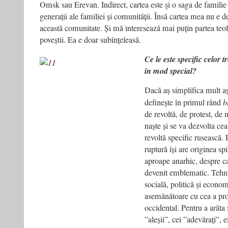
Omsk sau Erevan. Indirect, cartea este şi o saga de familie
generații ale familiei și comunității. Însă cartea mea nu e 
această comunitate. Și mă interesează mai puțin partea teolo
poveștii. Ea e doar subînțeleasă.
Ce le este specific celor t
în mod special?
Dacă aș simplifica mult aș
definește în primul rând
b
de revoltă, de protest, de
naște și se va dezvolta ce
revoltă specific rusească. 
ruptură își are originea spi
aproape anarhic, despre car
devenit emblematic. Tehni
socială, politică și econom
asemănătoare cu cea a prot
occidental. Pentru a arăta
”aleșii”, cei ”adevărați”, 