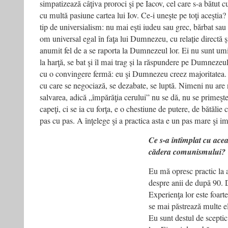
simpatizează câţiva proroci şi pe Iacov, cel care s-a bătut cu
cu multă pasiune cartea lui Iov. Ce-i uneşte pe toţi aceştia
tip de universialism: nu mai eşti iudeu sau grec, bărbat sau 
om universal egal în faţa lui Dumnezeu, cu relație directă ș
anumit fel de a se raporta la Dumnezeul lor. Ei nu sunt umili
la harţă, se bat şi îl mai trag și la răspundere pe Dumnezeul 
cu o convingere fermă: eu şi Dumnezeu creez majoritatea. I
cu care se negociază, se dezabate, se luptă. Nimeni nu are
salvarea, adică „împărăţia cerului” nu se dă, nu se primeşte
capeţi, ci se ia cu forţa, e o chestiune de putere, de bătălie 
pas cu pas. A înţelege şi a practica asta e un pas mare şi i
Ce s-a întîmplat cu ace
cădera comunismului?
Eu mă opresc practic la 
despre anii de după 90.
Experienţa lor este foart
se mai păstrează multe e
Eu sunt destul de sceptic 