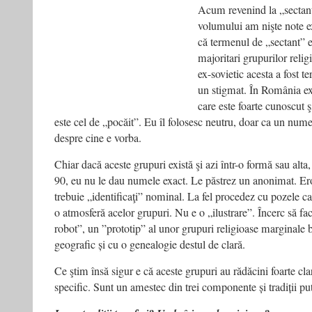
Acum revenind la „sectanţi
volumului am nişte note ex
că termenul de „sectant” 
majoritari grupurilor relig
ex-sovietic acesta a fost 
un stigmat. În România exi
care este foarte cunoscut ş
este cel de „pocăit”. Eu îl folosesc neutru, doar ca un nume
despre cine e vorba.
Chiar dacă aceste grupuri există şi azi într-o formă sau alt
90, eu nu le dau numele exact. Le păstrez un anonimat. Ero
trebuie „identificaţi” nominal. La fel procedez cu pozele c
o atmosferă acelor grupuri. Nu e o „ilustrare”. Încerc să f
robot”, un ”prototip” al unor grupuri religioase marginale bi
geografic și cu o genealogie destul de clară.
Ce ştim însă sigur e că aceste grupuri au rădăcini foarte cla
specific. Sunt un amestec din trei componente și tradiții pu