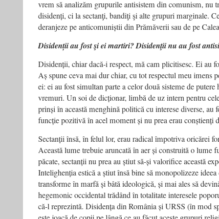
vrem să analizăm grupurile antisistem din comunism, nu t
disidenți, ci la sectanţi, bandiţi şi alte grupuri marginale. 
deranjeze pe anticomuniștii din Prămăverii sau de pe Cale
Disidenții au fost şi ei martiri? Disidenţii nu au fost anti
Disidenții, chiar dacă-i respect, mă cam plicitisesc. Ei au fo
Aș spune ceva mai dur chiar, cu tot respectul meu imens pe
ei: ei au fost simultan parte a celor două sisteme de puter
vremuri. Un soi de dicționar, limbă de uz intern pentru ce
prinși în această menghină politică cu interese diverse, au fo
funcție pozitivă în acel moment și nu prea erau conștienți de
Sectanții însă, în felul lor, erau radical împotriva oricărei
Această lume trebuie aruncată în aer și construită o lume
păcate, sectanții nu prea au știut să-și valorifice această ex
Intelighenția estică a știut însă bine să monopolizeze ideea 
transforme în marfă și bâtă ideologică, și mai ales să devi
hegemonic occidental trădând în totalitate interesele popor
că-l reprezintă. Disidența din România și URSS (în mod sp
este joacă de copii pe lângă ce au făcut aceste grupuri relig