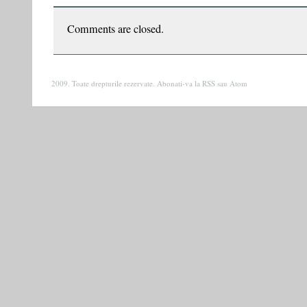
mai
poate
Comments are closed.
salva….”.
Interviu
cu
Vasile
2009. Toate drepturile rezervate. Abonati-va la
RSS
sau
Atom
Ernu