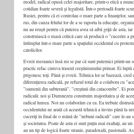
model, radical opusă celei majoritare, printr-o etică a mun
cotidian foarte severă şi legalistă. Într-o perioadă foarte sc
Rusiei, pentru că ei controlau o mare parte a finanțelor, sau
rus, din cauza felului lor de a se raporta la educație, organiz
nu au reușit pentru că puterea avea să aibă grijă de asta, iar
construiască o masă critică care să producă o ”cucerire a p
întîmplat într-o mare parte a spațiului occidental cu protest
catolicilor.
Evreii mesianici însă mi se par că sunt puternici printr-un so
practic refac cumva traseul creștinismului primar. Ei luptă cu
prigonesc toți. Până și evreii. Tehnica lor se bazează, cred 
diferențierea radicală, pe refuzul total de a colabora cu ”ac
”oamenii din subterană”, ”creștinii din catacombe”. Ei por
radicală: noi și Dumnezeu construim majoritatea și de ace
radical lumea. Noi nu colaborăm cu ea. Ea trebuie distrusă ș
occidentului ne arată că această tehnică a învins până la ur
cuceriți în final de o mână de ”nebuni radicali” care le-au
și societatea. Poate de asta ei sunt puțin mai exaltați, au un 
au un tip de logică foarte stranie, paradoxală, pasională. As