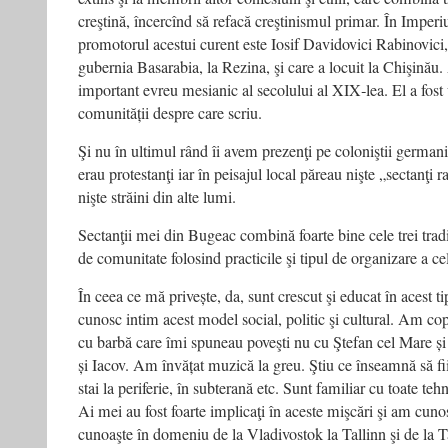
creştină, încercînd să refacă creştinismul primar. În Imperiul
promotorul acestui curent este Iosif Davidovici Rabinovici,
gubernia Basarabia, la Rezina, şi care a locuit la Chişinău
important evreu mesianic al secolului al XIX‑lea. El a fost 
comunității despre care scriu.
Şi nu în ultimul rând îi avem prezenţi pe coloniştii germani
erau protestanţi iar în peisajul local păreau nişte „sectanţi r
nişte străini din alte lumi.
Sectanţii mei din Bugeac combină foarte bine cele trei tradi
de comunitate folosind practicile şi tipul de organizare a cel
În ceea ce mă privește, da, sunt crescut şi educat în acest t
cunosc intim acest model social, politic şi cultural. Am copi
cu barbă care îmi spuneau poveşti nu cu Ştefan cel Mare și
și Iacov. Am învățat muzică la greu. Ştiu ce înseamnă să fii 
stai la periferie, în subterană etc. Sunt familiar cu toate tehn
Ai mei au fost foarte implicaţi în aceste mişcări şi am cuno
cunoaşte în domeniu de la Vladivostok la Tallinn şi de la 