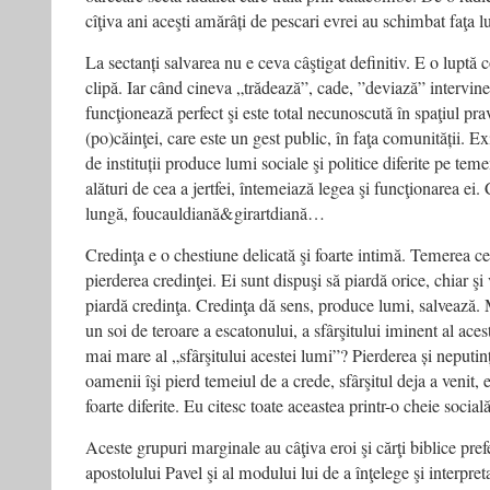
cîţiva ani aceşti amărâți de pescari evrei au schimbat faţa
La sectanți salvarea nu e ceva câştigat definitiv. E o luptă c
clipă. Iar când cineva „trădează”, cade, ”deviază” intervine o
funcţionează perfect şi este total necunoscută în spaţiul prav
(po)căinţei, care este un gest public, în faţa comunității. Exi
de instituții produce lumi sociale şi politice diferite pe teme
alături de cea a jertfei, întemeiază legea şi funcţionarea ei
lungă, foucauldiană&girartdiană…
Credinţa e o chestiune delicată şi foarte intimă. Temerea c
pierderea credinţei. Ei sunt dispuşi să piardă orice, chiar şi
piardă credinţa. Credinţa dă sens, produce lumi, salvează. M
un soi de teroare a escatonului, a sfârşitului iminent al ace
mai mare al „sfârşitului acestei lumi”? Pierderea și neputi
oamenii îşi pierd temeiul de a crede, sfârşitul deja a venit, e
foarte diferite. Eu citesc toate aceastea printr-o cheie socială
Aceste grupuri marginale au câţiva eroi şi cărţi biblice prefe
apostolului Pavel şi al modului lui de a înţelege şi interpret