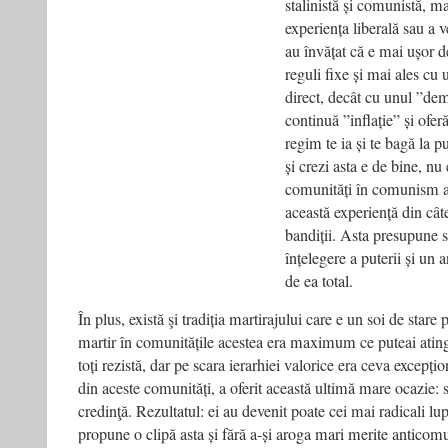
stalinistă și comunistă, m
experiența liberală sau a ve
au învățat că e mai ușor d
reguli fixe și mai ales cu 
direct, decât cu unul ”dem
continuă ”inflație” și ofer
regim te ia și te bagă la p
și crezi asta e de bine, n
comunități în comunism au
această experiență din câte 
bandiții. Asta presupune s
înțelegere a puterii și un
de ea total.
În plus, există şi tradiția martirajului care e un soi de stare 
martir în comunitățile acestea era maximum ce puteai ating
toți rezistă, dar pe scara ierarhiei valorice era ceva excepțio
din aceste comunități, a oferit această ultimă mare ocazie: 
credinţă. Rezultatul: ei au devenit poate cei mai radicali lupt
propune o clipă asta și fără a-și aroga mari merite anticom