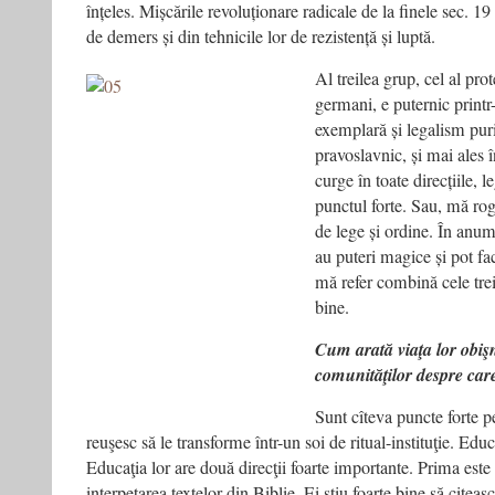
înțeles. Mișcările revoluționare radicale de la finele sec. 19
de demers și din tehnicile lor de rezistență și luptă.
Al treilea grup, cel al prot
germani, e puternic printr
exemplară și legalism puri
pravoslavnic, și mai ales î
curge în toate direcțiile, 
punctul forte. Sau, mă rog,
de lege și ordine. În anum
au puteri magice și pot fa
mă refer combină cele tre
bine.
Cum arată viaţa lor obişn
comunităţilor despre care
Sunt cîteva puncte forte pe
reuşesc să le transforme într-un soi de ritual-instituţie. Edu
Educaţia lor are două direcţii foarte importante. Prima este 
interpetarea textelor din Biblie. Ei ştiu foarte bine să citea