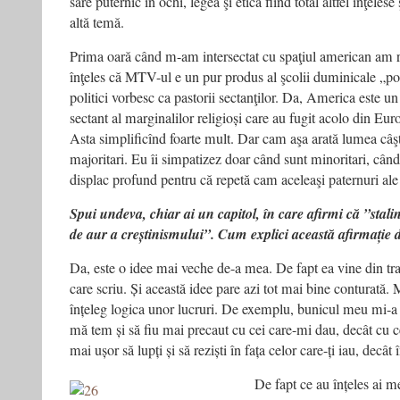
sare puternic în ochi, legea şi etica fiind total altfel înţelese
altă temă.
Prima oară când m-am intersectat cu spaţiul american am
înţeles că MTV-ul e un pur produs al şcolii duminicale „poc
politici vorbesc ca pastorii sectanţilor. Da, America este
sectant al marginalilor religioși care au fugit acolo din Eur
Asta simplificînd foarte mult. Dar cam aşa arată lumea câşti
majoritari. Eu îi simpatizez doar când sunt minoritari, când
displac profund pentru că repetă cam aceleaşi paternuri ale 
Spui undeva, chiar ai un capitol, în care afirmi că ”stal
de aur a creștinismului”. Cum explici această afirmație 
Da, este o idee mai veche de-a mea. De fapt ea vine din tra
care scriu. Și această idee pare azi tot mai bine conturată. 
înțeleg logica unor lucruri. De exemplu, bunicul meu mi-a t
mă tem și să fiu mai precaut cu cei care-mi dau, decât cu c
mai ușor să lupți și să reziști în fața celor care-ți iau, decât 
De fapt ce au înțeles ai m