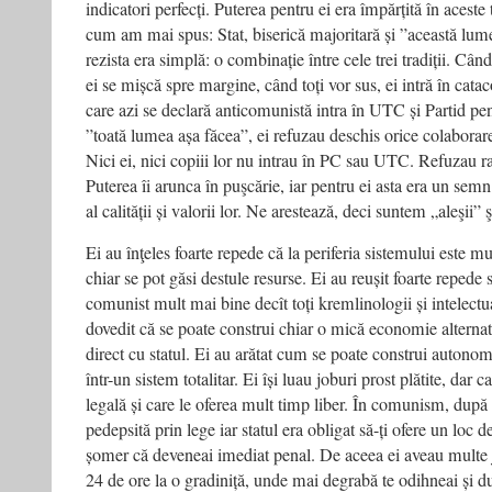
indicatori perfecți. Puterea pentru ei era împărțită în aceste t
cum am mai spus: Stat, biserică majoritară și ”această lume
rezista era simplă: o combinație între cele trei tradiții. Cân
ei se mișcă spre margine, când toți vor sus, ei intră în ca
care azi se declară anticomunistă intra în UTC și Partid pen
”toată lumea așa făcea”, ei refuzau deschis orice colaborare
Nici ei, nici copiii lor nu intrau în PC sau UTC. Refuzau ra
Puterea îi arunca în puşcărie, iar pentru ei asta era un semn
al calității și valorii lor. Ne arestează, deci suntem „aleşii” 
Ei au înţeles foarte repede că la periferia sistemului este mu
chiar se pot găsi destule resurse. Ei au reușit foarte repede 
comunist mult mai bine decît toți kremlinologii și intelectual
dovedit că se poate construi chiar o mică economie alternativ
direct cu statul. Ei au arătat cum se poate construi autonomi
într-un sistem totalitar. Ei își luau joburi prost plătite, dar 
legală și care le oferea mult timp liber. În comunism, du
pedepsită prin lege iar statul era obligat să-ți ofere un loc
șomer că deveneai imediat penal. De aceea ei aveau multe 
24 de ore la o gradiniță, unde mai degrabă te odihneai și du