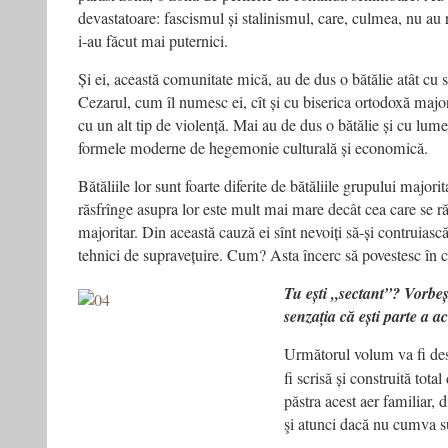
devastatoare: fascismul și stalinismul, care, culmea, nu au re
i-au făcut mai puternici.
Și ei, această comunitate mică, au de dus o bătălie atât cu s
Cezarul, cum îl numesc ei, cît și cu biserica ortodoxă majori
cu un alt tip de violență. Mai au de dus o bătălie și cu lum
formele moderne de hegemonie culturală și economică.
Bătăliile lor sunt foarte diferite de bătăliile grupului majori
răsfrînge asupra lor este mult mai mare decât cea care se r
majoritar. Din această cauză ei sînt nevoiți să-și contruiască 
tehnici de supravețuire. Cum? Asta încerc să povestesc în c
Tu ești „sectant”? Vorbeșt
senzația că ești parte a 
Următorul volum va fi des
fi scrisă și construită total
păstra acest aer familiar, d
şi atunci dacă nu cumva 