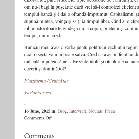
om nu-l bagi în pușcărtie dacă vrei să-l controlezi eficient și 
templul-bancă și-i dai o ofrandă-împrumut. Capitalismul ști
supună mintea, voința și să-ți ia timpul liber. Cînd ai o clip
joburi istovitoare te gîndești nu la copiii, prietenii și comuni
tempu, numit credit.
Bunicul meu avea o vorbă pentu politrucii vechiului regim c
doar o sectă vă mai poate salva. Cred că avea în felul lui d
radicală ar putea să ne salveze de idolii și ritualurile actuale
cucerit și domină tot?
Platzforma /CriticAtac
Varianta rusa
-
16 June, 2015
in:
Blog
,
Interviuri
,
Noutati
,
Presa
on
Comments Off
”Doar
o
Comments
sectă
ne