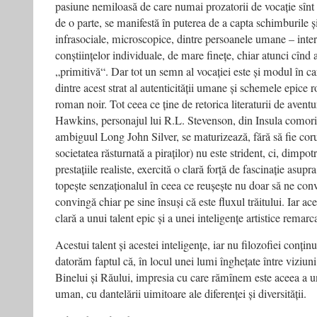
pasiune nemiloasă de care numai prozatorii de vocație sînt 
de o parte, se manifestă în puterea de a capta schimburile ș
infraso­ciale, microscopice, dintre persoanele umane – intervi
conștiințelor individuale, de mare finețe, chiar atunci cînd 
„primitivă“. Dar tot un semn al vocației este și modul în c
dintre acest strat al autenticității umane și schemele epice
roman noir. Tot ceea ce ține de retorica literaturii de avent
Hawkins, personajul lui R.L. Stevenson, din Insula comorii,
ambiguul Long John Silver, se maturizează, fără să fie coru
societatea răsturnată a piraților) nu este strident, ci, dimpot
prestațiile realiste, exercită o clară forță de fascinație asupr
topește senzaționalul în ceea ce reușește nu doar să ne conv
convingă chiar pe sine însuși că este fluxul trăitului. Iar a
clară a unui talent epic și a unei inteligențe artistice remarc
Acestui talent și acestei inteligențe, iar nu filozofiei conținu
datorăm faptul că, în locul unei lumi înghețate între viziun
Binelui și Răului, impresia cu care rămînem este aceea a u
uman, cu dantelării uimitoare ale diferenței și diversității.