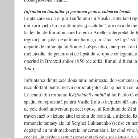
Înfruntarea luminilor și pasiunea pentru culoarea locală
Lupta care se dă în jurul sufletului lui Vasika, între tatăl rig
din zorii vieții lui în antilumile „păcatului“, are ceva de 
la detaliu de filmul în care Lorenzo Anello, interpretat de 
regizor), un șofer de autobuz harnic, dar sărac, se luptă să-l
departe de influența lui Sonny LoSpecchio, interpretat de C
melancolic, de generos și de lipsit de scrupule ca legendar
operînd în Bronxul anilor 1950 (de altfel, filmul, difuzat 
Tale
).
Înfruntarea dintre cele două lumi aminteș­te, de asemenea,
reconfortant pentru nervii corporatiștilor (dar și pentru cei 
Liiceanu) din romanul R
ăzboinicii luminii
al lui Paolo Coe
spațiul ce reprezintă pentru Vasile Ernu o inepuizabilă surs
de cele două universuri perfect opuse, al Rondului de Zi și
traversează o viziune altfel extrem de realistă, a mizeriei 
romanele fantasy ale lui Serghei Lukianenko (scrise cu ner
depășind cu mult mediocrele lor ecranizări). Iar cînd vine 
speciei „îngerilor căzuți“ (reprezentată prin acea istorie vi