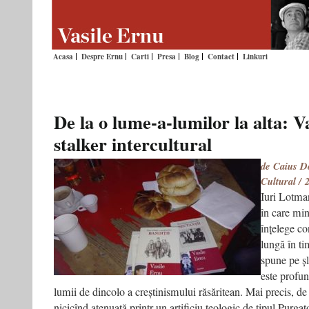
Acasa
Despre Ernu
Carti
Presa
Blog
Contact
Linkuri
De la o lume-a-lumilor la alta: V
stalker intercultural
de Caius D
Cultural / 
Iuri Lotma
în care mi
înțelege co
lungă în ti
spune pe șl
este profun
lumii de dincolo a creștinismului răsăritean. Mai precis, de p
nicicînd atenuată printr-un artificiu teologic de tipul Purga