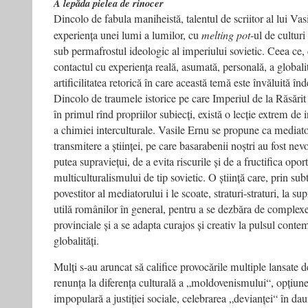
A lepăda pielea de rinocer
Dincolo de fabula maniheistă, talentul de scriitor al lui Va
experiența unei lumi a lumilor, cu
melting pot
‑ul de culturi
sub permafrostul ideologic al imperiului sovietic. Ceea ce,
contactul cu experiența reală, asumată, personală, a globali
artificilitatea retorică în care această temă este învăluită înd
Dincolo de traumele istorice pe care Imperiul de la Răsărit 
în primul rînd propriilor subiecți, există o lecție extrem de 
a chimiei interculturale. Vasile Ernu se propune ca mediat
transmitere a științei, pe care basarabenii noștri au fost nev
putea supraviețui, de a evita riscurile și de a fructifica oport
multiculturalismului de tip sovietic. O știință care, prin subti
povestitor al mediatorului i le scoate, straturi-straturi, la su
utilă românilor în general, pentru a se dezbăra de complexel
provinciale și a se adapta curajos și creativ la pulsul cont
globalități.
Mulți s-au aruncat să califice provocările multiple lansate 
renunța la diferența culturală a „moldovenismului“, opțiun
impopulară a justiției sociale, celebrarea „devianței“ în dau