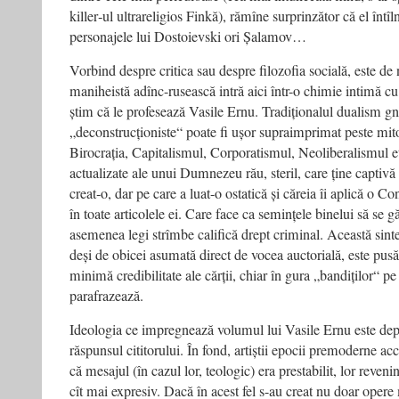
killer‑ul ultrareligios Finkă), rămîne surprinzător că el întîl
personajele lui Dostoievski ori Șalamov…
Vorbind despre critica sau despre filozofia socială, este de
maniheistă adînc-rusească intră aici într-o chimie intimă cu
știm că le profesează Vasile Ernu. Tradiționalul dualism gno
„deconstrucționiste“ poate fi ușor supraimprimat peste mitol
Birocrația, Capitalismul, Corpo­ratismul, Neoliberalismul et
actualizate ale unui Dumnezeu rău, steril, care ține captiv
creat‑o, dar pe care a luat-o ostatică și căreia îi aplică o Co
în toate articolele ei. Care face ca semințele binelui să se 
asemenea legi strîmbe califică drept criminal. Această sint
deși de obicei asumată direct de vocea auctorială, este pusă
minimă credibilitate ale cărții, chiar în gura „bandiților“ pe
parafrazează.
Ideologia ce impregnează volumul lui Vasile Ernu este depa
răspunsul cititorului. În fond, artiștii epocii premoderne ac
că mesajul (în cazul lor, teologic) era prestabilit, lor reven
cît mai expresiv. Dacă în acest fel s-au creat nu doar ope