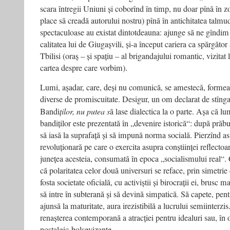
scara întregii Uniuni și coborînd în timp, nu doar pînă în zori
place să creadă autorului nostru) pînă în antichitatea talmu
spectaculoase au existat dintotdeauna: ajunge să ne gîndim d
calitatea lui de Giugașvili, și-a început cariera ca spărgător 
Tbilisi (oraș – și spațiu – al brigandajului romantic, vizitat
cartea despre care vorbim).
Lumi, așadar, care, deși nu comunică, se amestecă, formează 
diverse de promiscuitate. Desigur, un om declarat de stînga
Bandi
ților, nu putea s
ă lase dialectica la o parte. Așa că lu
bandiților este prezentată în „devenire istorică“: după pră
să iasă la suprafață și să impună norma socială. Pierzînd as
revoluționară pe care o exercita asupra conștiinței reflectoare
junețea acesteia, consumată în epoca „socialismului real“.
că polaritatea celor două universuri se reface, prin simetrie 
fosta societate oficială, cu activiștii și birocrații ei, brusc
să intre în subterană și să devină simpatică. Să capete, pentr
ajunsă la maturitate, aura irezistibilă a lucrului semiinterzi
renașterea contemporană a atrac­ției pentru idealuri sau, în o
nostalgic-bolșevizante.