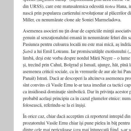
din URSS), care este matusalemica odessită
tiotea
Hana, im
nască prin popularea cartierului revoluționar al plăcerilor d
Miller, cu nenumărate clone ale Soniei Marmeladova.
Asemenea asocieri nu țin doar de capriciile minții asociative
genuin al senzaționalului emană în nenumărate feluri din sc
Pasiunea pentru culoarea locală nu este mai mică, aș îndrăz
Șatră
a lui Emil Loteanu. Iar promiscuitățile exotismului (
limbă, deși este vorba despre nordul Mării Negre – o lume
și, trecînd prin Cahul, Bolgrad și Ismail, ajunge, hăt, pîn
asemenea criticii sociale, ca în vremurile de aur ale lui Pa
Panaït) Istrati. Dacă ar descoperi la altcineva asemenea pro
sînt convins că Vasile Ernu le-ar taxa imediat ca tactici cap
ca insidioasă dominație simbolică. Dar în privința acestor
probabil același principiu ca în cazul glumelor etnice: numai
folosească, referindu-se la ei înșiși.
În orice caz, chiar dacă acceptăm că reporterul intrepid din 
prozatorului Vasile Ernu chiar își pune pielea în băț pentru 
dintre cele mai periculoase (cea mai întunecată fiind, s-ar s