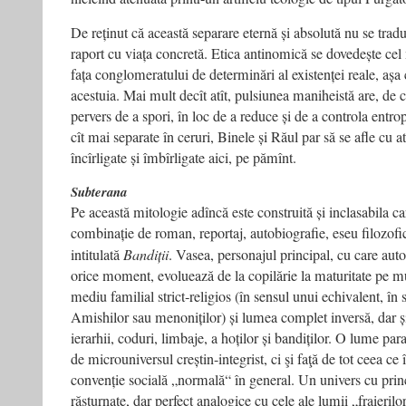
De reținut că această separare eternă și absolută nu se tradu
raport cu viața concretă. Etica antinomică se dovedește cel
fața conglomeratului de determinări al existenței reale, așa 
acestuia. Mai mult decît atît, pulsiunea maniheistă are, de c
pervers de a spori, în loc de a reduce și de a controla entro
cît mai separate în ceruri, Binele și Răul par să se afle cu 
încîrligate și îmbîrligate aici, pe pămînt.
Subterana
Pe această mitologie adîncă este construită și inclasabila ca
combinație de roman, reportaj, autobiografie, eseu filozofic
intitulată
Bandiții
. Vasea, personajul principal, cu care auto
orice moment, evoluează de la copilărie la maturitate pe mu
mediu familial strict‑re­ligios (în sensul unui echivalent, în s
Amishilor sau menoniților) și lumea complet inversă, dar și
ierarhii, coduri, limbaje, a hoților și bandiților. O lume para
de microuniversul creștin-integrist, ci şi faţă de tot ceea c
convenție socială „normală“ în general. Un univers cu princ
răsturnate, dar perfect analogice cu cele ale lumii „fraierilo