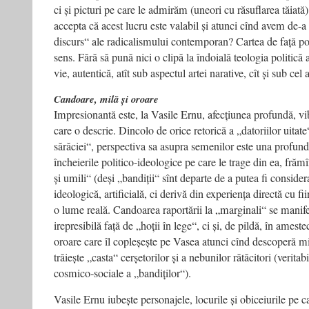
ci și picturi pe care le admirăm (uneori cu răsuflarea tăiată
accepta că acest lucru este valabil și atunci cînd avem de-a
discurs“ ale radicalismului contemporan? Cartea de față po
sens. Fără să pună nici o clipă la îndoială teologia politică a
vie, autentică, atît sub aspectul artei narative, cît și sub cel
Candoare, milă și oroare
Impresionantă este, la Vasile Ernu, afec­țiunea profundă, vi
care o descrie. Dincolo de orice retorică a „datoriilor uitate
sărăciei“, perspectiva sa asupra semenilor este una profun
încheierile politico-ideologice pe care le trage din ea, frămî
și umili“ (deși „bandiții“ sînt departe de a putea fi conside
ideologică, artificială, ci derivă din experiența directă cu fii
o lume reală. Candoarea raportării la „marginali“ se manife
irepresibilă față de „hoții în lege“, ci și, de pildă, în ameste
oroare care îl copleșește pe Vasea atunci cînd descoperă mi
trăiește „casta“ cerșetorilor și a nebunilor rătăcitori (veritabi
cosmico‑so­ciale a „bandiților“).
Vasile Ernu iubește personajele, locurile și obiceiurile pe c