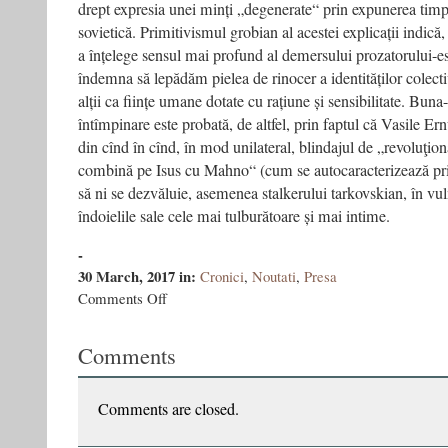
drept expresia unei minți „degenerate“ prin expunerea tim
sovietică. Primitivismul grobian al acestei explicații indică, 
a înțelege sensul mai profund al demersului prozatorului-es
îndemna să lepădăm pielea de rinocer a identităților colec
alții ca ființe umane dotate cu rațiune și sensibilitate. Buna
întîmpinare este probată, de altfel, prin faptul că Vasile Ern
din cînd în cînd, în mod unilateral, blindajul de „revoluţiona
combină pe Isus cu Mahno“ (cum se autocaracterizează prin
să ni se dezvăluie, asemenea stalkerului tarkovskian, în vulne
îndoielile sale cele mai tulburătoare și mai intime.
-
30 March, 2017
in:
Cronici
,
Noutati
,
Presa
on
Comments Off
De
la
Comments
o
lume-
a-
lumilor
Comments are closed.
la
alta: