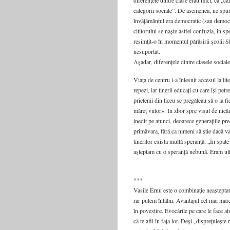
diferențele dintre clase erau mici, că „căm
categorii sociale”. De asemenea, ne spune 
învățământul era democratic (sau democr
cititorului se naște astfel confuzia, în 
resimțit-o în momentul părăsirii școlii S
nesuportat.
Așadar, diferențele dintre clasele social
Viața de centru i-a înlesnit accesul la lit
repezi, iar tinerii educați cu care își pe
prietenii din liceu se pregăteau să o ia 
măreț viitor». În zbor spre visul de nică
inedit pe atunci, deoarece generațiile pr
primăvara, fără ca nimeni să știe dacă va
tinerilor exista multă speranță: „În spate
așteptam cu o speranță nebună. Eram ultim
***
Vasile Ernu este o combinație neașteptată
rar putem întâlni. Avantajul cel mai mare a
în povestire. Evocările pe care le face at
că te afli în fața lor. Deși „disprețuieșt