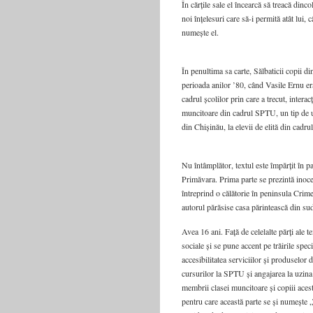
În cărțile sale el încearcă să treacă din
noi înțelesuri care să-i permită atât lui, 
numește el.
În penultima sa carte, Sălbaticii copii din
perioada anilor ’80, când Vasile Ernu era
cadrul școlilor prin care a trecut, intera
muncitoare din cadrul SPTU, un tip de uc
din Chișinău, la elevii de elită din cadrul
Nu întâmplător, textul este împărțit în 
Primăvara. Prima parte se prezintă inocent
întreprind o călătorie în peninsula Crim
autorul părăsise casa părintească din sud
Avea 16 ani. Față de celelalte părți ale t
sociale și se pune accent pe trăirile spec
accesibilitatea serviciilor și produselo
cursurilor la SPTU și angajarea la uzina 
membrii clasei muncitoare și copiii acesto
pentru care această parte se și numește 