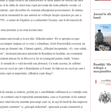
ine și spații locative ale muncitorilor se aflau alături de blocuri ale altor
că în sălile de clasă erau copii proveniți din toate păturile sociale, că
atizat), spre deosebire de sistemul educațional postcomunist. În mintea
Jurnal la sfâ
special în momentul în care autorul ne vorbește despre ușurarea pe care a
lumii
PTU, a uzinei de frigidere și a cartierului Ciocana, care îi deveniseră de
e erau prezente și nu erau tocmai mici.
eratura universală și la noi idei. Sfârșitul anilor ’80 se apropia cu pași
trecea timpul simțeau că va veni o schimbare. Zorii Perestroikăi sosiseră, iar
fiecare pe drumul său. Ultimul capitol, „Sfîrșitul începutului. «O, vino odată,
ieri”, ilustrează plecarea autorului în România la facultate, un eveniment
ecedente plecau fie la Moscova, fie la Leningrad pentru studii. Venise
 fi urmată de o vară însorită sau ploioasă. Cu toate acestea, în sufletul
Bandiţii. Mi
trilogie a
 era un secol pe care-l disprețuiam și îl uram. În față era un secol pe care-l
marginalilo
ii copii ai imperiului, sălbaticii copii dingo”.
 de emoție și realism, grefate pe o sensibilitate sufletească și o intuiție cum
l scriiturii sale îl reprezintă autenticitatea, ceea ce îi permite să fie natural
unci când descrie anumite personaje sunt vii, în așa fel încât îți dau impresia
e regimul comunist” și „peisajul industrial”, apreciază școala comunistă și