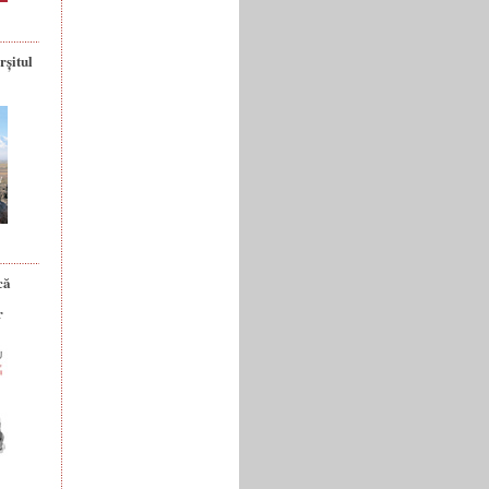
rșitul
că
r