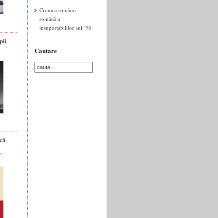
Cronica româno-
română a
insuportabililor ani ’90
pii
Cautare
ică
r