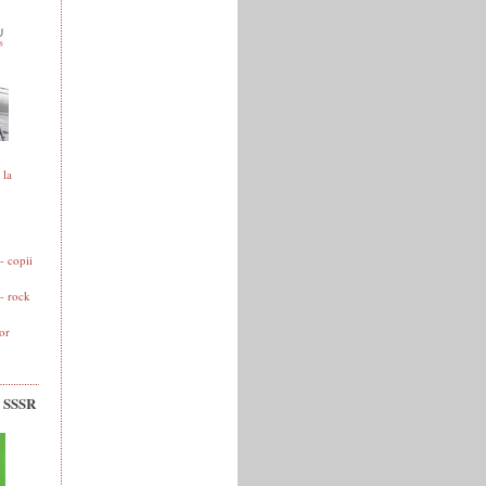
 la
 copii
- rock
or
v SSSR