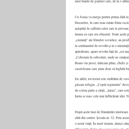
unei bande de gopnici care, de la o atitud
Cu Sonia va merge pentru prima dată la v
blocurilor, în care erau rulate filme occi
așteptări în sufletul celor care le privea
lumea cu care era obișnuit. Toate acele pe
„cuminți” ale filmelor sovietice, au produ
la sentimentul de revoltă și la o năzuin
apăsătoare, apare revolta față de „cei mar
„Coboram în subsoluri, unde ne simțeam b
Beam vin prost, mîncam pîine, chefir și 
casetofoane care știau doar să înghită b
De altfel, tot textul este străbătut de ver
găseau refugiu. „Copiii regimului” deveni
de-a treia parte a cărții, „Iarna”, care est
Iarna se nasc cele mai înflăcărate idei. 
După acele luni de frământări interioare 
elită din centru: Școala nr. 32. Prin ace
o nouă viață. În mod straniu, atunci câ