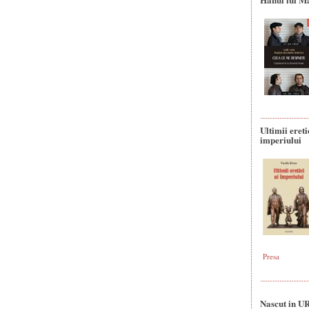
Ultimii ereti
imperiului
Presa
Nascut in U