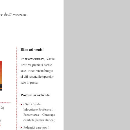
are decît moartea
Bine ati venit!
Pe
www.ernu.ro
, Vasile
Ernu va prezinta cartile
sale. Puteti vizita blogul
si citi recenziile operelor
sale in presa.
Posturi si articole
Când Claude
 2)
înlocuiește Profesorul –
Prezentarea – Generația
canibală pentru studenți
Polemici care pot fi