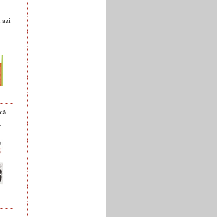
a
 azi
ică
r
e