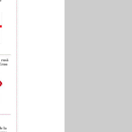
a rusă
 Ernu
de la
anuc