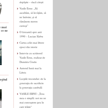
depășite – dacă citești
Vasile Ernu: „Să
ascultăm, să învățăm, să
ne îndoim; și să
rămânem mereu
curioși”
e mai
 ce ne
O fereastră spre anii
1990 – Lucian Sârbu
Cartea celei mai libere
epoci din istorie
Interviu cu scriitorul
Vasile Ernu, realizat de
Dumitru Crudu
Autorul lunii mai la
Libris
rșitul
Lecțiile trecutului: de la
generația de sacrificiu
la generația canibală
VASILE ERNU: „Teza
mea e simplă: noi nu ne
mai cunoaștem țara în
care trăim“