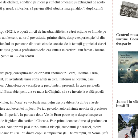
colo de etichete, sondând psihicul și sufletul omenesc și extrăgând de acolo
cât și nouă, cititorilor, să privim altfel situația „marginalilor”, după cum îi
go (2021), o operă dificil de încadrat stilistic, a cărei acțiune se întinde pe
Centrul nu s
 adolescent, autorul povestește, printre altele, despre experiențele lui din
susține. Ceea
desparte
cționând cu persoane din toate clasele sociale, de la temuții gopnici ai clasei
ilișca (școală profesional-tehnică) situată în cartierul rău famat Ciocana
 Școlii nr. 32 din centru.
patru părți, corespunzând celor patru anotimpuri: Vara, Toamna, Iarna,
, cu aventurile unor copii aflați în ciclul inferior al liceului, care
eea. Atmosfera de vacanță este pretutindeni prezentă. În acea perioadă
ul Basarabiei pentru a se muta la Chișinău și a se înscrie la o altă școală.
Jurnal la sfâ
extului, în „Vara” se vorbește mai puțin despre diferența dintre clasele
lumii II
ifice adolescenței mijlocii. Pe ici, pe colo, autorul simte nevoia să precizeze
r din „Imperiu”. În partea a doua Vasile Ernu povestește despre începerea
de frigidere din cartierul Ciocana. Este primul contact direct și profund cu
ra. Sunt primii pași într-o lume a tristeții, alcoolului și sărăciei, motiv
„Toamnă”. Cu unii dintre copii se împrietenește. De exemplu, cu Sonia, șefa