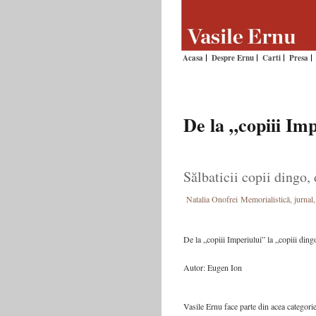
Acasa
Despre Ernu
Carti
Presa
De la „copiii Imp
Sălbaticii copii dingo,
Natalia Onofrei
Memorialistică, jurnal,
De la „copiii Imperiului” la „copiii ding
Autor: Eugen Ion
Vasile Ernu face parte din acea categorie