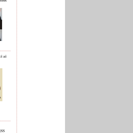
ci ai
RSS