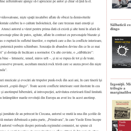
ine zeflemitoare ajunge să-l aprecieze pe autor și chiar să țină la el.
ideosaloane, niște spații insalubre aflate de obicei la demisolurile
dentale celebre la o calitate îndoielnică, dar care trezeau mari emoții și
Sălbaticii co
dingo
u. Atunci autorul a văzut pentru prima dată că există și alte lumi în afară de
rsonaje pline de patos, agitate, aflate în contrast cu personajele blazate și
s o ruptură în sufletul tinerilor, o ruptură care a dus la conflicte interioare,
ță puternică pentru schimbare. Senzația de abandon devine din ce în ce mai
i” și dorința de încălcare a normelor. Cu alte cuvinte, o „sălbăticire”:
ine – întuneric, umed, miros urît –, și ni se rupea de tot și de toate.
conserve proaste, ascultam muzică rock tristă care se auzea prost din niște
anda”.
suri muzicale și evocări ale trupelor punk-rock din acei ani, în care tinerii își
Izgoniții. M
seră „copiii dingo”. Toate aceste conflicte interioare sunt ilustrate în cea
trilogie a
e și anotimpul hibernării, al introspecției, activitatea exterioară fiind limitată.
marginalilo
Nu întâmplător marile revoluții din Europa au avut loc în acest anotimp.
și jumătate de an petrecut în Ciocana, autorul se mută la una din școlile de
astă mutare debutează a patra parte, „Primăvara”, în care Vasile Ernu începe
nd autorul vorbește despre perioada regimului comunist, ne spune că