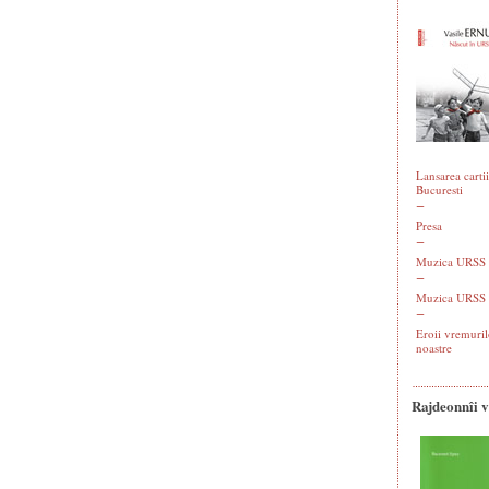
Lansarea cartii
Bucuresti
Presa
Muzica URSS -
Muzica URSS 
Eroii vremuril
noastre
Rajdeonnîi 