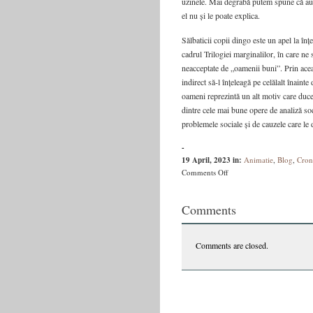
uzinele. Mai degrabă putem spune că autor
el nu și le poate explica.
Sălbaticii copii dingo este un apel la în
cadrul Trilogiei marginalilor, în care ne
neacceptate de „oamenii buni”. Prin aceas
indirect să-l înțeleagă pe celălalt înainte
oameni reprezintă un alt motiv care duce
dintre cele mai bune opere de analiză soc
problemele sociale și de cauzele care le
-
19 April, 2023
in:
Animatie
,
Blog
,
Cron
on
Comments Off
De
la
Comments
„copiii
Imperiului”
la
Comments are closed.
„copiii
dingo”