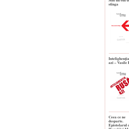
stînga
Intelighenţi
azi – Vasile
Ceea ce ne
desparte.
Epistolarul 
Hanul lui M