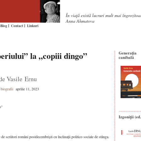
În viaţă există lucruri mult mai îngrozito
Anna Ahmatova
Blog
Contact
Linkuri
eriului” la „copiii dingo”
Generaţia
canibală
 de Vasile Ernu
 biografii
aprilie 11, 2023
o”
Izgoniții (ed.
 de scriitori români postdecembriști cu înclinații politico sociale de stânga.