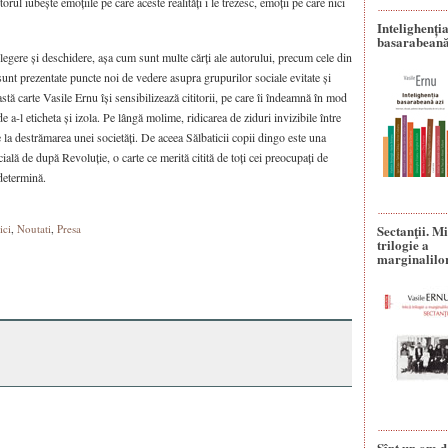
ul iubește emoțiile pe care aceste realități i le trezesc, emoții pe care nici
Intelighenți
basarabeană
țelegere și deschidere, așa cum sunt multe cărți ale autorului, precum cele din
 sunt prezentate puncte noi de vedere asupra grupurilor sociale evitate și
tă carte Vasile Ernu își sensibilizează cititorii, pe care îi îndeamnă în mod
 de a-l eticheta și izola. Pe lângă molime, ridicarea de ziduri invizibile între
 la destrămarea unei societăți. De aceea Sălbaticii copii dingo este una
ială de după Revoluție, o carte ce merită citită de toți cei preocupați de
 determină.
ici
,
Noutati
,
Presa
Sectanţii. M
trilogie a
marginalilo
Sînt un om d