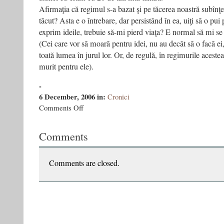
Afirmaţia că regimul s-a bazat şi pe tăcerea noastră subînţe
tăcut? Asta e o întrebare, dar persistând în ea, uiţi să o pui 
exprim ideile, trebuie să-mi pierd viaţa? E normal să mi se
(Cei care vor să moară pentru idei, nu au decât să o facă ei,
toată lumea în jurul lor. Or, de regulă, în regimurile acestea
murit pentru ele).
-
6 December, 2006
in:
Cronici
on
Comments Off
Text
în
Comments
group
–
Revista
Tomis,
Comments are closed.
decembrie
2006