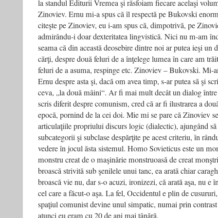
la standul Editurii Vremea şi răsfoiam fiecare acelaşi volu
Zinoviev. Ernu mi-a spus că îl respectă pe Bukovski enorm, 
citeşte pe Zinoviev, eu i-am spus că, dimpotrivă, pe Zinoviev
admirându-i doar dexteritatea lingvistică. Nici nu m-am în
seama că din această deosebire dintre noi ar putea ieşi un 
cărţi, despre două feluri de a înţelege lumea în care am trăit
feluri de a asuma, respinge etc. Zinoviev – Bukovski. Mi-a
Ernu despre asta şi, dacă om avea timp, s-ar putea să şi scr
ceva, „la două mâini“. Ar fi mai mult decât un dialog într
scris diferit despre comunism, cred că ar fi ilustrarea a două 
epocă, pornind de la cei doi. Mie mi se pare că Zinoviev se 
articulaţiile propriului discurs logic (dialectic), ajungând s
subcategorii şi subclase despărţite pe acest criteriu, în rând
vedere în jocul ăsta sistemul. Homo Sovieticus este un mons
monstru creat de o maşinărie monstruoasă de creat monştri
broască strivită sub şenilele unui tanc, ea arată chiar carag
broască vie nu, dar s-o acuzi, ironizezi, că arată aşa, nu e î
cel care a făcut-o aşa. La fel, Occidentul e plin de cusurur
spaţiul comunist devine unul simpatic, numai prin contrast ş
atunci eu eram cu 20 de ani mai tânără.