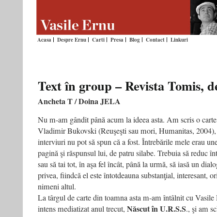
Acasa
Despre Ernu
Carti
Presa
Blog
Contact
Linkuri
Text în group – Revista Tomis, 
Ancheta T / Doina JELA
Nu m-am gândit până acum la ideea asta. Am scris o carte,
Vladimir Bukovski (Reuşeşti sau mori, Humanitas, 2004), f
interviuri nu pot să spun că a fost. Întrebările mele erau un
pagină şi răspunsul lui, de patru silabe. Trebuia să reduc î
sau să tai tot, în aşa fel încât, până la urmă, să iasă un di
privea, fiindcă el este întotdeauna substanţial, interesant, or
nimeni altul.
La târgul de carte din toamna asta m-am întâlnit cu Vasile
Născut în U.R.S.S
intens mediatizat anul trecut,
., şi am 