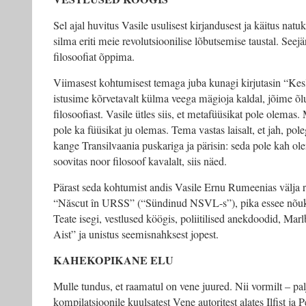
Sel ajal huvitus Vasile usulisest kirjandusest ja käitus nat
silma eriti meie revolutsioonilise lõbutsemise taustal. Seejär
filosoofiat õppima.
Viimasest kohtumisest temaga juba kunagi kirjutasin “Kes
istusime kõrvetavalt külma veega mägioja kaldal, jõime õl
filosoofiast. Vasile ütles siis, et metafüüsikat pole olemas.
pole ka füüsikat ju olemas. Tema vastas laisalt, et jah, pol
kange Transilvaania puskariga ja pärisin: seda pole kah ol
soovitas noor filosoof kavalalt, siis näed.
Pärast seda kohtumist andis Vasile Ernu Rumeenias välja 
“Născut în URSS” (“Sündinud NSVL-s”), pika essee nõuk
Teate isegi, vestlused köögis, poliitilised anekdoodid, Mar
Aist” ja unistus seemisnahksest jopest.
KAHEKOPIKANE ELU
Mulle tundus, et raamatul on vene juured. Nii vormilt – pa
kompilatsioonile kuulsatest Vene autoritest alates Ilfist ja 