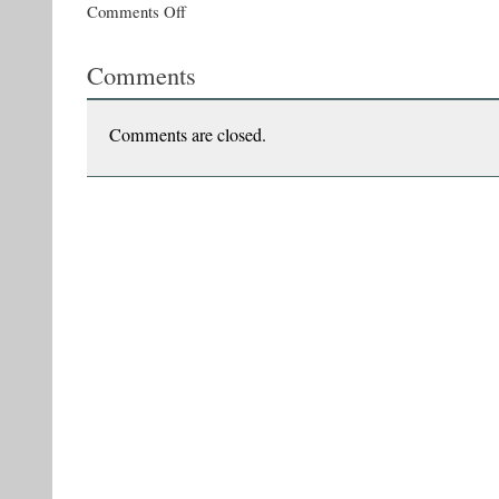
on
Comments Off
Rumeenia
bestseller
Comments
ja
kadunud
inimesed
–
Comments are closed.
Keskus/
Tallin/
Estonia
5/2008