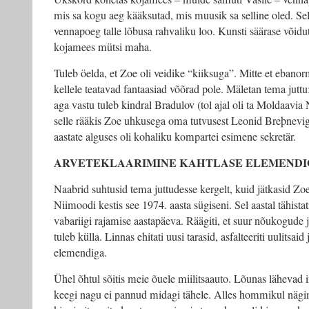
mis sa kogu aeg kääksutad, mis muusik sa selline oled. Se
vennapoeg talle lõbusa rahvaliku loo. Kunsti säärase võidut
kojamees mütsi maha.
Tuleb öelda, et Zoe oli veidike “kiiksuga”. Mitte et ebanorm
kellele teatavad fantaasiad võõrad pole. Mäletan tema jutt
aga vastu tuleb kindral Bradulov (tol ajal oli ta Moldaavia
selle rääkis Zoe uhkusega oma tutvusest Leonid Breþnevi
aastate alguses oli kohaliku kompartei esimene sekretär.
ARVETEKLAARIMINE KAHTLASE ELEMEND
Naabrid suhtusid tema juttudesse kergelt, kuid jätkasid Zoe
Niimoodi kestis see 1974. aasta sügiseni. Sel aastal tähis
vabariigi rajamise aastapäeva. Räägiti, et suur nõukogude
tuleb külla. Linnas ehitati uusi tarasid, asfalteeriti uulitsaid 
elemendiga.
Ühel õhtul sõitis meie õuele miilitsaauto. Lõunas lähevad 
keegi nagu ei pannud midagi tähele. Alles hommikul nägim