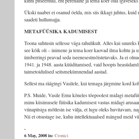
kinni pitseeritud, ent perenaine ja tema koer olid igavesek
Ükski naaber ei osanud öelda, mis siis ikkagi juhtus, kuid
saadeti hullumajja.
METAFÜÜSIKA KADUMISEST
Toona suhtusin sellesse väga rahulikult. Alles kui suureks k
see kõik oli – inimene ja tema koer kaovad ilma kohtu ja u
ümberringi peavad seda iseenesestmõistetavaks. Ja ei olnud 
1941. ja 1948. aasta küüditamised, vaid hoopis heasüdamli
taimetoidulised seitsmekümnendad aastad.
Sellest ma räägingi Vasilele, kui temaga järgmine kord ko
P.S. Muide, Vasile Ernu kõneles tõepoolest midagi metaf
minu küsimusele füüsika kadumisest vastas midagi arusaa
viinapitsiga mõtlesin ise välja, et lugu oleks huvitavam, n
Nii et otsustage ise, kuhu intellektuaalsed mängud meid vi
-
6 May, 2008
in:
Cronici