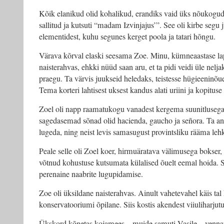
Kõik elanikud olid kohalikud, erandiks vaid üks nõukogud
sallitud ja kutsuti “madam Izvinjajus’”. See oli kirbe segu
elementidest, kuhu segunes kerget poola ja tatari hõngu.
Värava kõrval elaski seesama Zoe. Minu, kümneaastase laps
naisterahvas, ehkki nüüd saan aru, et ta pidi veidi üle ne
praegu. Ta värvis juukseid heledaks, teistesse hügieeninõu
Tema korteri lahtisest uksest kandus alati uriini ja kopituse
Zoel oli napp raamatukogu vanadest kergema suunitlusega
sagedasemad sõnad olid hacienda, gaucho ja señora. Ta a
lugeda, ning neist levis samasugust provintsliku rääma leh
Peale selle oli Zoel koer, hirmuäratava välimusega bokser,
võtnud kohustuse kutsumata külalised õuelt eemal hoida. S
perenaine naabrite lugupidamise.
Zoe oli üksildane naisterahvas. Ainult vahetevahel käis ta
konservatooriumi õpilane. Siis kostis akendest viiuliharjutu
Ükskord kõnetas kojamees – muide samuti Vasile – vennapoe