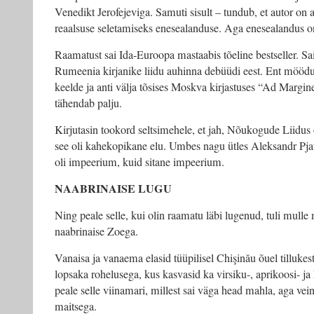
Venedikt Jerofejeviga. Samuti sisult – tundub, et autor on a
reaalsuse seletamiseks enesealanduse. Aga enesealandus o
Raamatust sai Ida-Euroopa mastaabis tõeline bestseller. Sa
Rumeenia kirjanike liidu auhinna debüüdi eest. Ent möödun
keelde ja anti välja tõsises Moskva kirjastuses “Ad Marg
tähendab palju.
Kirjutasin tookord seltsimehele, et jah, Nõukogude Liidus 
see oli kahekopikane elu. Umbes nagu ütles Aleksandr Pja
oli impeerium, kuid sitane impeerium.
NAABRINAISE LUGU
Ning peale selle, kui olin raamatu läbi lugenud, tuli mull
naabrinaise Zoega.
Vanaisa ja vanaema elasid tüüpilisel Chişinău õuel tillukes
lopsaka rohelusega, kus kasvasid ka virsiku-, aprikoosi- ja
peale selle viinamari, millest sai väga head mahla, aga vein 
maitsega.