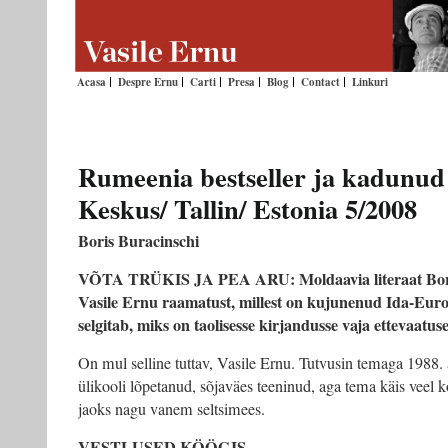
Acasa
Despre Ernu
Carti
Presa
Blog
Contact
Linkuri
Rumeenia bestseller ja kadunud
Keskus/ Tallin/ Estonia 5/2008
Boris Buracinschi
VÕTA TRÜKIS JA PEA ARU: Moldaavia literaat Bori
Vasile Ernu raamatust, millest on kujunenud Ida-Eur
selgitab, miks on taolisesse kirjandusse vaja ettevaatu
On mul selline tuttav, Vasile Ernu. Tutvusin temaga 1988.
ülikooli lõpetanud, sõjaväes teeninud, aga tema käis veel ko
jaoks nagu vanem seltsimees.
VESTLUSED KÖÖGIS