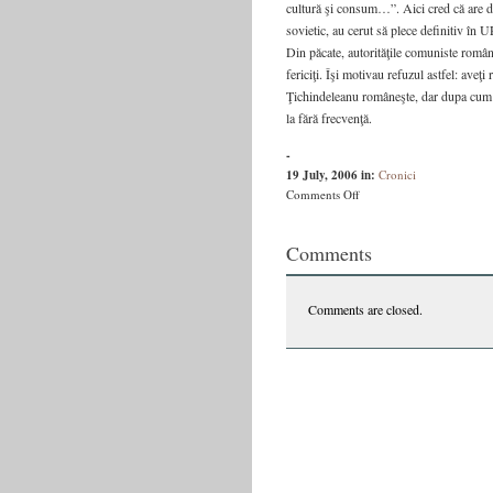
cultură şi consum…”. Aici cred că are dr
sovietic, au cerut să plece definitiv în
Din păcate, autorităţile comuniste român
fericiţi. Îşi motivau refuzul astfel: aveţ
Ţichindeleanu româneşte, dar dupa cum s
la fără frecvenţă.
-
19 July, 2006
in:
Cronici
on
Comments Off
Pielea
URSS-
Comments
ului
din
pădure
Comments are closed.
–
Academia
Caţavencu
nr
28,
19-
26
Iulie
2006