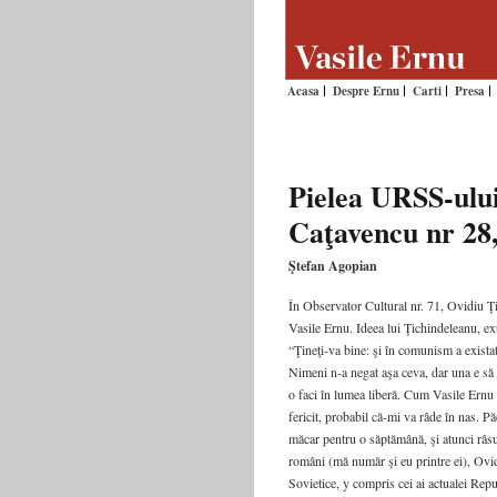
Acasa
Despre Ernu
Carti
Presa
Pielea URSS-ulu
Caţavencu nr 28,
Ştefan Agopian
În Observator Cultural nr. 71, Ovidiu Ţ
Vasile Ernu. Ideea lui Ţichindeleanu, ext
“Ţineţi-va bine: şi în comunism a existat
Nimeni n-a negat aşa ceva, dar una e să exi
o faci în lumea liberă. Cum Vasile Ernu
fericit, probabil că-mi va râde în nas.
măcar pentru o săptămână, şi atunci râsu
români (mă număr şi eu printre ei), Ovidi
Sovietice, y compris cei ai actualei Rep