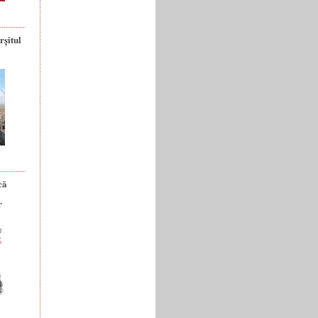
rșitul
că
r