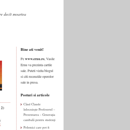
are decît moartea
Bine ati venit!
Pe
www.ernu.ro
, Vasile
Ernu va prezinta cartile
sale. Puteti vizita blogul
si citi recenziile operelor
sale in presa.
Posturi si articole
Când Claude
 2)
înlocuiește Profesorul –
Prezentarea – Generația
canibală pentru studenți
Polemici care pot fi