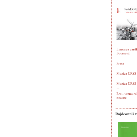
Lansarea cartii
Bucuresti
Presa
Muzica URSS -
Muzica URSS 
Eroii vremuril
noastre
Rajdeonnîi 