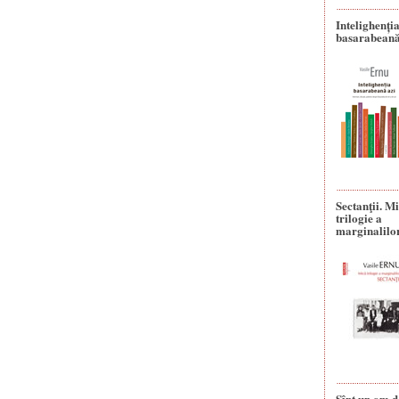
Intelighenți
basarabeană
Sectanţii. M
trilogie a
marginalilo
Sînt un om d