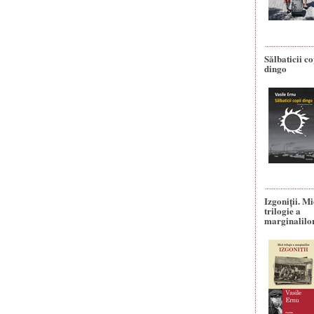
Sălbaticii co
dingo
Izgoniții. M
trilogie a
marginalilo