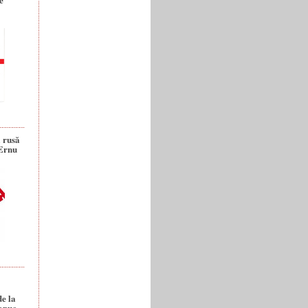
a rusă
 Ernu
de la
anuc