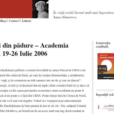
În viaţă există lucruri mult mai îngrozito
Anna Ahmatova
Blog
Contact
Linkuri
i din pădure – Academia
Generaţia
canibală
 19-26 Iulie 2006
ichindeleanu publică o cronică favorabilă la cartea Născut în URSS a lui
rasă din cartea lui Ernu, pe care îşi susţine demonstraţia, e următoarea:
 viaţă, şi în comunism au trăit oameni care au râs şi care au dansat!”.
şti, să râzi şi să desenezi într-un lagăr (chiar socialist fiind el) şi alta e să
 susţine că din cauza presiunilor economice omul occidental nu poate fi
Izgoniții (ed.
 Păcat că nu poate s-o facă din URSS. Poate merge însă în Coreea de Nord,
l său va fi mai convingător. Vrând să-i veştejească pe anticomuniştii
u Ţinchideleanu îşi bate pumnii ăi zice în sîc-sîc: “Da, cetăţenii Uniunii
ublici Moldova, au beneficiat de un acces mult mai larg decât românii la