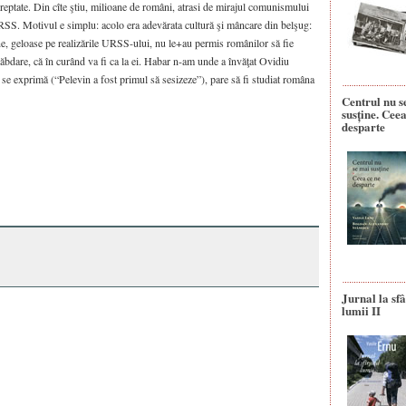
eptate. Din cîte ştiu, milioane de români, atrasi de mirajul comunismului
 URSS. Motivul e simplu: acolo era adevărata cultură şi mâncare din belşug:
e, geloase pe realizările URSS-ului, nu le+au permis românilor să fie
i răbdare, că în curând va fi ca la ei. Habar n-am unde a învăţat Ovidiu
e exprimă (“Pelevin a fost primul să sesizeze”), pare să fi studiat româna
Centrul nu s
susține. Ceea
desparte
Jurnal la sfâ
lumii II