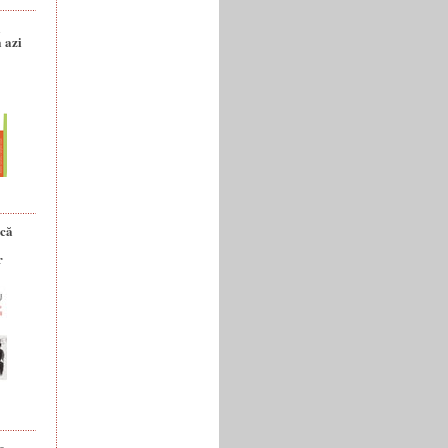
a
 azi
ică
r
e