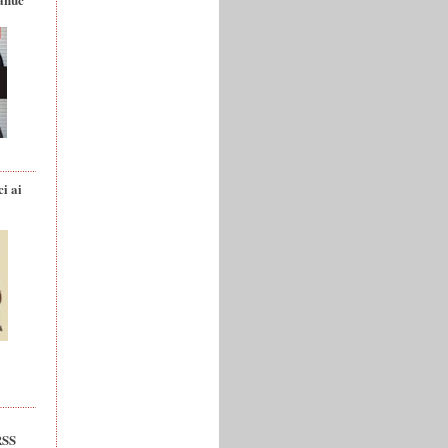
ci ai
RSS