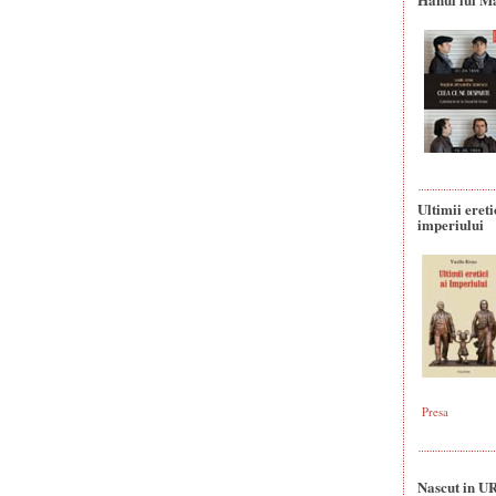
Ultimii ereti
imperiului
Presa
Nascut in U