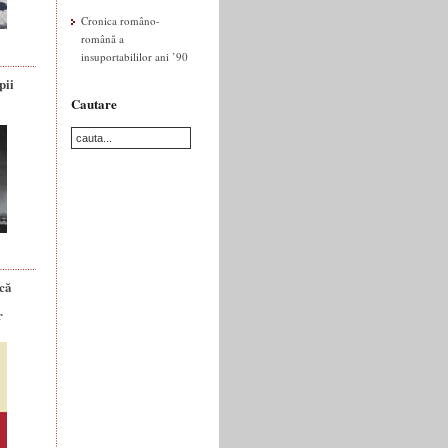
Cronica româno-
română a
insuportabililor ani ’90
pii
Cautare
ică
r