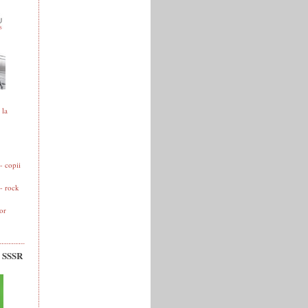
 la
 copii
- rock
or
v SSSR