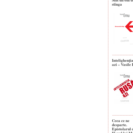
stînga
Intelighenţi
azi – Vasile
Ceea ce ne
desparte.
Epistolarul 
Hanul lui M