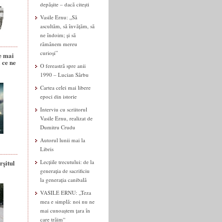
depășite – dacă citești
Vasile Ernu: „Să
ascultăm, să învățăm, să
ne îndoim; și să
rămânem mereu
curioși”
e mai
 ce ne
O fereastră spre anii
1990 – Lucian Sârbu
Cartea celei mai libere
epoci din istorie
Interviu cu scriitorul
Vasile Ernu, realizat de
Dumitru Crudu
Autorul lunii mai la
Libris
rșitul
Lecțiile trecutului: de la
generația de sacrificiu
la generația canibală
VASILE ERNU: „Teza
mea e simplă: noi nu ne
mai cunoaștem țara în
care trăim“