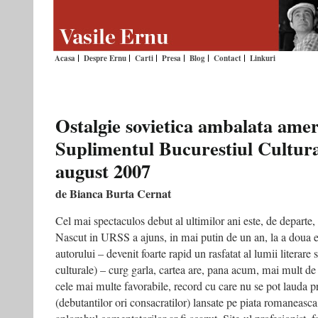
Acasa
Despre Ernu
Carti
Presa
Blog
Contact
Linkuri
Ostalgie sovietica ambalata amer
Suplimentul Bucurestiul Cultura
august 2007
de Bianca Burta Cernat
Cel mai spectaculos debut al ultimilor ani este, de departe, 
Nascut in URSS a ajuns, in mai putin de un an, la a doua edi
autorului – devenit foarte rapid un rasfatat al lumii literare 
culturale) – curg garla, cartea are, pana acum, mai mult de
cele mai multe favorabile, record cu care nu se pot lauda 
(debutantilor ori consacratilor) lansate pe piata romaneasca