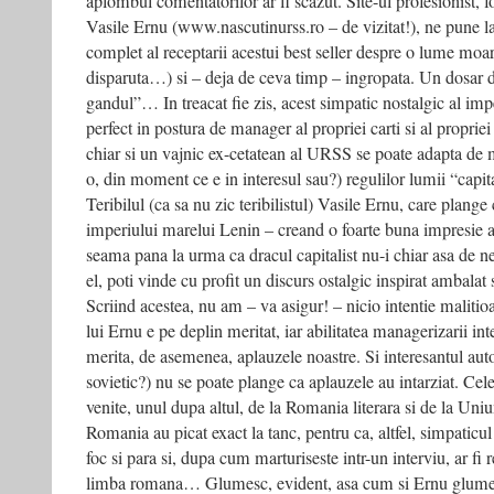
aplombul comentatorilor ar fi scazut. Site-ul profesionist, fo
Vasile Ernu (www.nascutinurss.ro – de vizitat!), ne pune la
complet al receptarii acestui best seller despre o lume moa
disparuta…) si – deja de ceva timp – ingropata. Un dosar d
gandul”… In treacat fie zis, acest simpatic nostalgic al imp
perfect in postura de manager al propriei carti si al propriei
chiar si un vajnic ex-cetatean al URSS se poate adapta de m
o, din moment ce e in interesul sau?) regulilor lumii “capit
Teribilul (ca sa nu zic teribilistul) Vasile Ernu, care plang
imperiului marelui Lenin – creand o foarte buna impresie arti
seama pana la urma ca dracul capitalist nu-i chiar asa de ne
el, poti vinde cu profit un discurs ostalgic inspirat ambalat 
Scriind acestea, nu am – va asigur! – nicio intentie maliti
lui Ernu e pe deplin meritat, iar abilitatea managerizarii int
merita, de asemenea, aplauzele noastre. Si interesantul a
sovietic?) nu se poate plange ca aplauzele au intarziat. Ce
venite, unul dupa altul, de la Romania literara si de la Uniu
Romania au picat exact la tanc, pentru ca, altfel, simpaticul
foc si para si, dupa cum marturiseste intr-un interviu, ar fi 
limba romana… Glumesc, evident, asa cum si Ernu glumeste