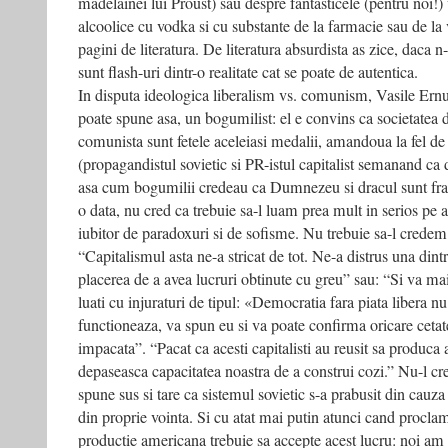
madelainei lui Proust) sau despre fantasticele (pentru noi!) 
alcoolice cu vodka si cu substante de la farmacie sau de la 
pagini de literatura. De literatura absurdista as zice, daca n-
sunt flash-uri dintr-o realitate cat se poate de autentica.
In disputa ideologica liberalism vs. comunism, Vasile Ernu
poate spune asa, un bogumilist: el e convins ca societatea 
comunista sunt fetele aceleiasi medalii, amandoua la fel de 
(propagandistul sovietic si PR-istul capitalist semanand ca
asa cum bogumilii credeau ca Dumnezeu si dracul sunt fra
o data, nu cred ca trebuie sa-l luam prea mult in serios pe a
iubitor de paradoxuri si de sofisme. Nu trebuie sa-l crede
“Capitalismul asta ne-a stricat de tot. Ne-a distrus una dint
placerea de a avea lucruri obtinute cu greu” sau: “Si va ma
luati cu injuraturi de tipul: «Democratia fara piata libera 
functioneaza, va spun eu si va poate confirma oricare cetate
impacata”. “Pacat ca acesti capitalisti au reusit sa produca 
depaseasca capacitatea noastra de a construi cozi.” Nu-l c
spune sus si tare ca sistemul sovietic s-a prabusit din cauza
din proprie vointa. Si cu atat mai putin atunci cand procl
productie americana trebuie sa accepte acest lucru: noi am