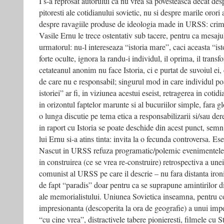
I s-a reprosat autorului ca nu vrea sa povesteasca decat des
pitoresti ale cotidianului sovietic, nu si despre marile orori 
despre ravagiile produse de ideologia made in URSS: crime,
Vasile Ernu le trece ostentativ sub tacere, pentru ca mesajul
urmatorul: nu-l intereseaza “istoria mare”, caci aceasta “is
forte oculte, ignora la randu-i individul, il oprima, il trans
cetateanul anonim nu face Istoria, ci e purtat de suvoiul ei,
de care nu e responsabil; singurul mod in care individul po
istoriei” ar fi, in viziunea acestui eseist, retragerea in cotid
in orizontul faptelor marunte si al bucuriilor simple, fara glo
o lunga discutie pe tema etica a responsabilizarii si/sau der
in raport cu Istoria se poate deschide din acest punct, sem
lui Ernu si-a atins tinta: invita la o fecunda controversa. Es
Nascut in URSS refuza programatic/polemic evenimentele
in construirea (ce se vrea re-construire) retrospectiva a une
comunist al URSS pe care il descrie – nu fara distanta iron
de fapt “paradis” doar pentru ca se suprapune amintirilor di
ale memorialistului. Uniunea Sovietica inseamna, pentru co
impresionanta (descoperita la ora de geografie) a unui imp
“cu cine vrea”, distractivele tabere pionieresti, filmele cu St