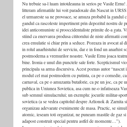
Nu trebuie sa-l luam intotdeauna in serios pe Vasile Ernu! 
litteram afirmatiile lui voit paradoxale din Nascut in URSS 
el urmareste sa ne provoace, se amuza probabil la gandul c
gandul ca rascoleste impertinent prin depozitul nostru de p
idei anticomuniste si prooccidentaliste primite de-a gata. 
stiind ca enervarea produsa cititorului de niste afirmatii con
crea emulatie si chiar prin a seduce. Pozeaza in avocat al di
in rolul anarhistului de serviciu, dar e in fond un anarhist so
postmoderna a vremurilor noastre. Vasile Ernu joaca teatru s
bine. Ironia e unul din punctele sale forte. Scepticismul vioi,
principala sa arma discursiva. Acest poznas autor “nascut i
modul cel mai postmodern cu putinta, ca pe o comedie, ca
carnaval, ca pe o amuzanta butaforie, ca pe un joc, ca pe u
publica in Uniunea Sovietica, asa cum ne-o infatiseaza Vas
sub semnul simulacrului; un exemplu: jocurile militar-sport
sovietica (a se vedea capitolul despre Arlionok & Zarnita si 
organizau adevarate evenimente de masa. Practic, se simula
atomic, ieseam toti organizat, ne puneam mastile de gaz s
adapost construit special pentru astfel de momente…”).