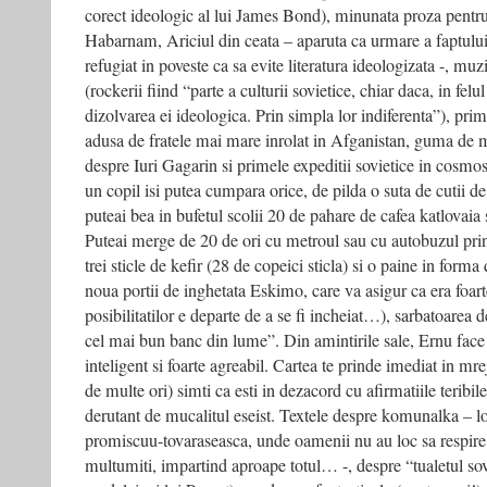
corect ideologic al lui James Bond), minunata proza pentru
Habarnam, Ariciul din ceata – aparuta ca urmare a faptului 
refugiat in poveste ca sa evite literatura ideologizata -, mu
(rockerii fiind “parte a culturii sovietice, chiar daca, in felul
dizolvarea ei ideologica. Prin simpla lor indiferenta”), pri
adusa de fratele mai mare inrolat in Afganistan, guma de m
despre Iuri Gagarin si primele expeditii sovietice in cosmos
un copil isi putea cumpara orice, de pilda o suta de cutii de
puteai bea in bufetul scolii 20 de pahare de cafea katlovaia
Puteai merge de 20 de ori cu metroul sau cu autobuzul prin
trei sticle de kefir (28 de copeici sticla) si o paine in form
noua portii de inghetata Eskimo, care va asigur ca era foa
posibilitatilor e departe de a se fi incheiat…), sarbatoarea 
cel mai bun banc din lume”. Din amintirile sale, Ernu face 
inteligent si foarte agreabil. Cartea te prinde imediat in mr
de multe ori) simti ca esti in dezacord cu afirmatiile teribi
derutant de mucalitul eseist. Textele despre komunalka – loc
promiscuu-tovaraseasca, unde oamenii nu au loc sa respire u
multumiti, impartind aproape totul… -, despre “tualetul so