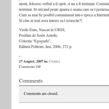
atenti, folosesc verbul a fi oprit, si nu a fi terminat. Comun
terminat. Si oricand poate aparea o mana care sa-l porneasc
Cum sa mai fie posibil comunismul intr-o epoca a Internetul
Si cine ar mai avea interes sa-l resuscite?!
Vasile Ernu, Nascut in URSS,
Postfata de Sorin Antohi,
Colectia “Egografii”,
Editura Polirom, Iasi, 2006, 272 p.
-
17 August, 2007
in:
Cronici
on
Comments Off
Ostalgie
sovietica
Comments
ambalata
americaneste
–
Suplimentul
Comments are closed.
Bucurestiul
Cultural
nr.30,