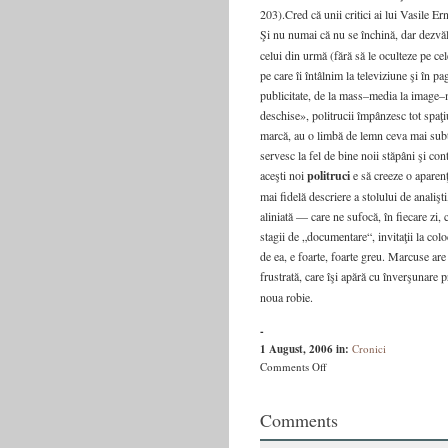
203).Cred că unii critici ai lui Vasile Er
Şi nu numai că nu se închină, dar dezvă
celui din urmă (fără să le oculteze pe cel
pe care îi întâlnim la televiziune şi în pa
publicitate, de la mass–media la image–mak
deschise», politrucii împânzesc tot spaţi
marcă, au o limbă de lemn ceva mai subtil
servesc la fel de bine noii stăpâni şi con
aceşti noi
politruci
e să creeze o aparenţă
mai fidelă descriere a stolului de analişti,
aliniată — care ne sufocă, în fiecare zi,
stagii de „documentare“, invitaţii la col
de ea, e foarte, foarte greu. Marcuse are 
frustrată, care îşi apără cu înverşunare p
noua robie.
-
1 August, 2006
in:
Cronici
on
Comments Off
Luciditatea
ironică
Comments
a
unui