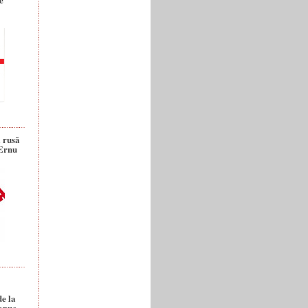
a rusă
 Ernu
de la
anuc