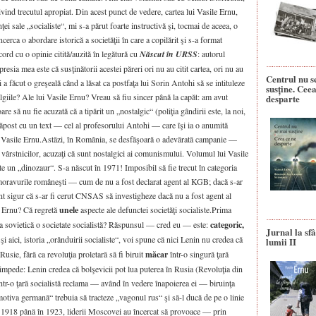
rivind trecutul apropiat. Din acest punct de vedere, cartea lui Vasile Ernu,
i sale „socialiste“, mi s-a părut foarte instructivă şi, tocmai de aceea, o
erca o abordare istorică a societăţii în care a copilărit şi s-a format
ord cu o opinie citită/auzită în legătură cu
Născut în
URSS
: autorul
mpresia mea este că susţinătorii acestei păreri ori nu au citit cartea, ori nu au
Centrul nu s
 a făcut o greşeală când a lăsat ca postfaţa lui Sorin Antohi să se intituleze
susține. Ceea
lgiile? Ale lui Vasile Ernu? Vreau să fiu sincer până la capăt: am avut
desparte
re să nu fie acuzată că a tipărit un „nostalgic“ (poliţia gândirii este, la noi,
adăpost cu un text — cel al profesorului Antohi — care îşi ia o anumită
lui Vasile Ernu.Astăzi, în România, se desfăşoară o adevărată campanie —
a vârstnicilor, acuzaţi că sunt nostalgici ai comunismului. Volumul lui Vasile
ste un „dinozaur“. S-a născut în 1971! Imposibil să fie trecut în categoria
oravurile româneşti — cum de nu a fost declarat agent al KGB; dacă s-ar
t sigur că s-ar fi cerut CNSAS să investigheze dacă nu a fost agent al
le Ernu? Că regretă
unele
aspecte ale defunctei societăţi socialiste.Prima
tea sovietică o societate socialistă? Răspunsul — cred eu — este:
categoric,
Jurnal la sfâ
i aici, istoria „orânduirii socialiste“, voi spune că nici Lenin nu credea că
lumii II
 Rusie, fără ca revoluţia proletară să fi biruit
măcar
într-o singură ţară
 limpede: Lenin credea că bolşevicii pot lua puterea în Rusia (Revoluţia din
tr-o ţară socialistă reclama — având în vedere înapoierea ei — biruinţa
otiva germană“ trebuia să tracteze „vagonul rus“ şi să-l ducă de pe o linie
 1918 până în 1923, liderii Moscovei au încercat să provoace — prin