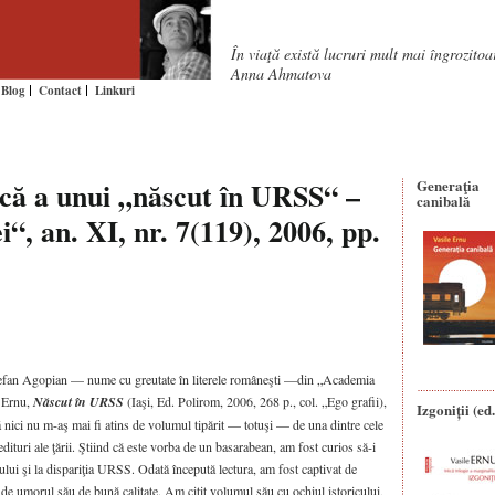
În viaţă există lucruri mult mai îngrozito
Anna Ahmatova
Blog
Contact
Linkuri
ică a unui „născut în URSS“ –
Generaţia
canibală
i“, an. XI, nr. 7(119), 2006, pp.
ui Ştefan Agopian — nume cu greutate în literele româneşti —din „Academia
e Ernu,
Născut în URSS
(Iaşi, Ed. Polirom, 2006, 268 p., col. „Ego grafii),
Izgoniții (ed.
 că nici nu m-aş mai fi atins de volumul tipărit — totuşi — de una dintre cele
turi ale ţării. Ştiind că este vorba de un basarabean, am fost curios să-i
lui şi la dispariţia URSS. Odată începută lectura, am fost captivat de
i de umorul său de bună calitate. Am citit volumul său cu ochiul istoricului,