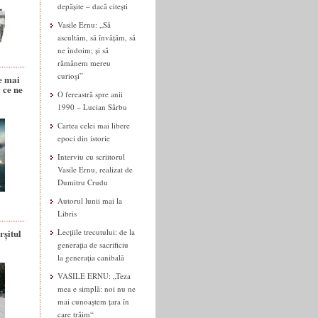
depășite – dacă citești
Vasile Ernu: „Să
ascultăm, să învățăm, să
ne îndoim; și să
rămânem mereu
curioși”
e mai
 ce ne
O fereastră spre anii
1990 – Lucian Sârbu
Cartea celei mai libere
epoci din istorie
Interviu cu scriitorul
Vasile Ernu, realizat de
Dumitru Crudu
Autorul lunii mai la
Libris
rșitul
Lecțiile trecutului: de la
generația de sacrificiu
la generația canibală
VASILE ERNU: „Teza
mea e simplă: noi nu ne
mai cunoaștem țara în
care trăim“