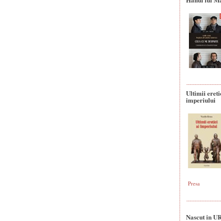
Ultimii ereti
imperiului
Presa
Nascut in U