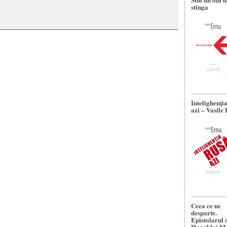
stînga
Intelighenţi
azi – Vasile
Ceea ce ne
desparte.
Epistolarul 
Hanul lui M