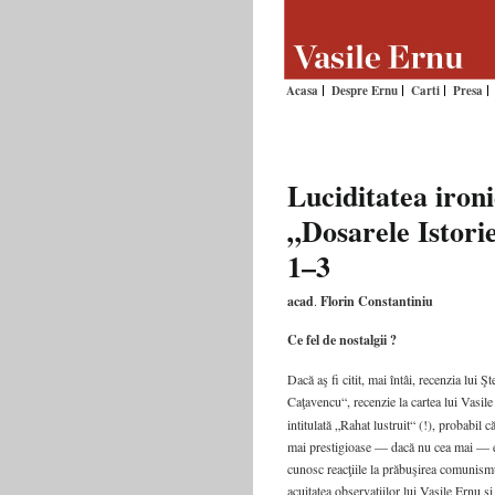
Acasa
Despre Ernu
Carti
Presa
Luciditatea iron
„Dosarele Istorie
1–3
acad
.
Florin Constantiniu
Ce fel de nostalgii ?
Dacă aş fi citit, mai întâi, recenzia l
Caţavencu“, recenzie la cartea lui Vasil
intitulată „Rahat lustruit“ (!), probabil
mai prestigioase — dacă nu cea mai — edi
cunosc reacţiile la prăbuşirea comunismu
acuitatea observaţiilor lui Vasile Ernu ş