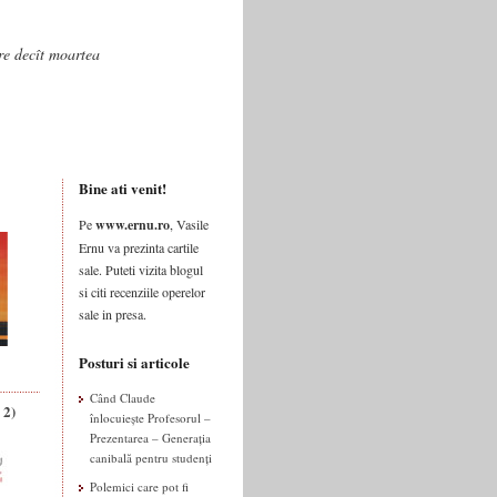
are decît moartea
Bine ati venit!
Pe
www.ernu.ro
, Vasile
Ernu va prezinta cartile
sale. Puteti vizita blogul
si citi recenziile operelor
sale in presa.
Posturi si articole
Când Claude
 2)
înlocuiește Profesorul –
Prezentarea – Generația
canibală pentru studenți
Polemici care pot fi