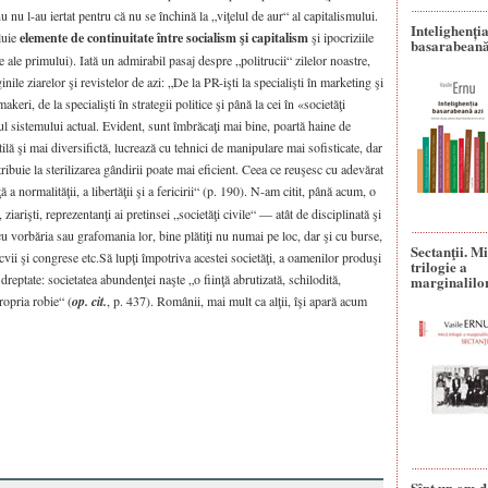
nu nu l-au iertat pentru că nu se închină la „viţelul de aur“ al capitalismului.
Intelighenți
luie
elemente de continuitate între socialism şi capitalism
şi ipocriziile
basarabeană
e ale primului). Iată un admirabil pasaj despre „politrucii“ zilelor noastre,
ginile ziarelor şi revistelor de azi: „De la PR-işti la specialişti în marketing şi
eri, de la specialişti în strategii politice şi până la cei în «societăţi
ul sistemului actual. Evident, sunt îmbrăcaţi mai bine, poartă haine de
ă şi mai diversifictă, lucrează cu tehnici de manipulare mai sofisticate, dar
tribuie la sterilizarea gândirii poate mai eficient. Ceea ce reuşesc cu adevărat
 a normalităţii, a libertăţii şi a fericirii“ (p. 190). N-am citit, până acum, o
 ziarişti, reprezentanţi ai pretinsei „societăţi civile“ — atât de disciplinată şi
 cu vorbăria sau grafomania lor, bine plătiţi nu numai pe loc, dar şi cu burse,
Sectanţii. M
ocvii şi congrese etc.Să lupţi împotriva acestei societăţi, a oamenilor produşi
trilogie a
dreptate: societatea abundenţei naşte „o fiinţă abrutizată, schilodită,
marginalilo
ropria robie“ (
op. cit.
, p. 437). Românii, mai mult ca alţii, îşi apară acum
Sînt un om d