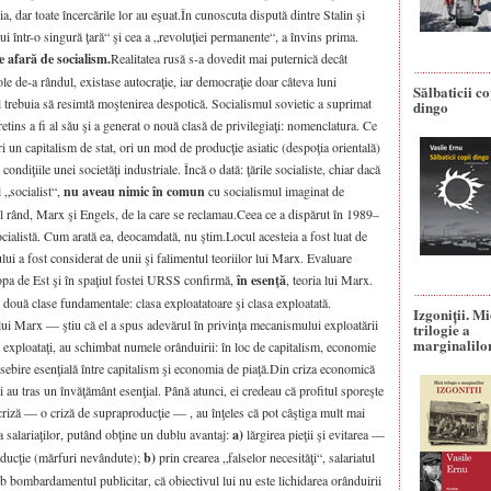
 dar toate încercările lor au eşuat.În cunoscuta dispută dintre Stalin şi
lui într-o singură ţară“ şi cea a „revoluţiei permanente“, a învins prima.
e afară de socialism.
Realitatea rusă s-a dovedit mai puternică decât
ole de-a rândul, existase autocraţie, iar democraţie doar câteva luni
Sălbaticii co
 trebuia să resimtă moştenirea despotică. Socialismul sovietic a suprimat
dingo
etins a fi al său şi a generat o nouă clasă de privilegiaţi: nomenclatura. Ce
 un capitalism de stat, ori un mod de producţie asiatic (despoţia orientală)
diţiile unei societăţi industriale. Încă o dată: ţările socialiste, chiar dacă
l „socialist“,
nu aveau nimic în comun
cu socialismul imaginat de
ul rând, Marx şi Engels, de la care se reclamau.Ceea ce a dispărut în 1989–
cialistă. Cum arată ea, deocamdată, nu ştim.Locul acesteia a fost luat de
ui a fost considerat de unii şi falimentul teoriilor lui Marx. Evaluare
ropa de Est şi în spaţiul fostei URSS confirmă,
în esenţă
, teoria lui Marx.
le două clase fundamentale: clasa exploatatoare şi clasa exploatată.
Izgoniții. M
 lui Marx — ştiu că el a spus adevărul în privinţa mecanismului exploatării
trilogie a
marginalilo
ei exploataţi, au schimbat numele orânduirii: în loc de capitalism, economie
deosebire esenţială între capitalism şi economia de piaţă.Din criza economică
 au tras un învăţământ esenţial. Până atunci, ei credeau că profitul sporeşte
 criză — o criză de supraproducţie — , au înţeles că pot câştiga mult mai
a salariaţilor, putând obţine un dublu avantaj:
a)
lărgirea pieţii şi evitarea —
oducţie (mărfuri nevândute);
b)
prin crearea „falselor necesităţi“, salariatul
 bombardamentul publicitar, că obiectivul lui nu este lichidarea orânduirii