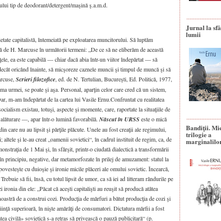
ului tip de deodorant/detergent/maşină ş.a.m.d.
Jurnal la sfâ
lumii
cietate capitalistă, întemeiată pe exploatarea muncitorului. Să luptăm
tă de H. Marcuse în următorii termeni: „De ce să ne eliberăm de această
ele, ea este capabilă — chiar dacă abia într-un viitor îndepărtat — să
ecât oricând înainte, să micşoreze caznele muncii şi timpul de muncă şi să
arcuse,
Scrieri filozofice
, ed. de N. Tertulian, Bucureşti, Ed. Politică, 1977,
rma urmei, se poate şi aşa. Personal, aparţin celor care cred că un sistem,
.Dar, m-am îndepărtat de la cartea lui Vasile Ernu.Confruntat cu realitatea
cialism existau, totuşi, aspecte şi momente, care, raportate la situaţiile de
 alăturare —, apar într-o lumină favorabilă.
Născut în URSS
este o mică
Bandiţii. Mi
din care nu au lipsit şi părţile plăcute. Unele au fost creaţii ale regimului,
trilogie a
altele şi le-au creat „oamenii sovietici“, în cadrul instituit de regim, ca, de
marginalilo
straţia de 1 Mai şi, în sfârşit, printr-o ciudată dialectică a transformării
 în principiu, negative, dar metamorfozate în prilej de amuzament: statul la
povesteşte cu duioşie şi ironie micile plăceri ale omului sovietic. Încearcă,
. Trebuie să fii, însă, cu totul lipsit de umor, ca să iei ad litteram rândurile pe
 ironia din ele: „Păcat că aceşti capitalişti au reuşit să producă atâtea
oastră de a construi cozi. Producţia de mărfuri a bătut producţia de cozi şi
iinţă superioară, în nişte amărâţi de consumatori. Dictatura mărfii a fost
atea civilă» sovietică s-a retras să privească o pauză publicitară“ (p.