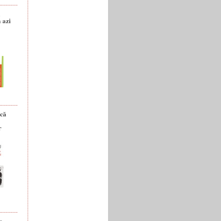
a
 azi
ică
r
e