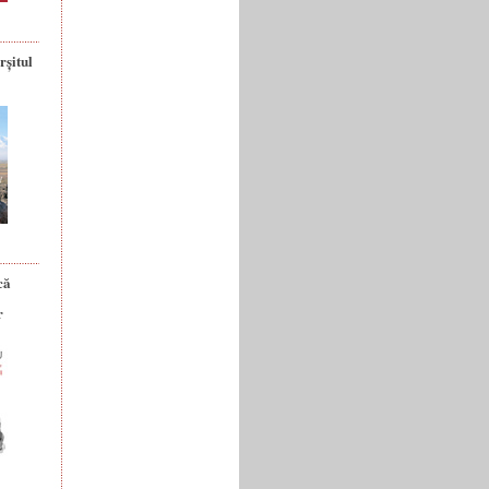
rșitul
că
r