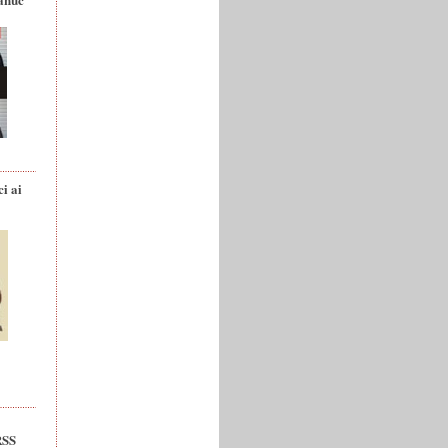
ci ai
RSS