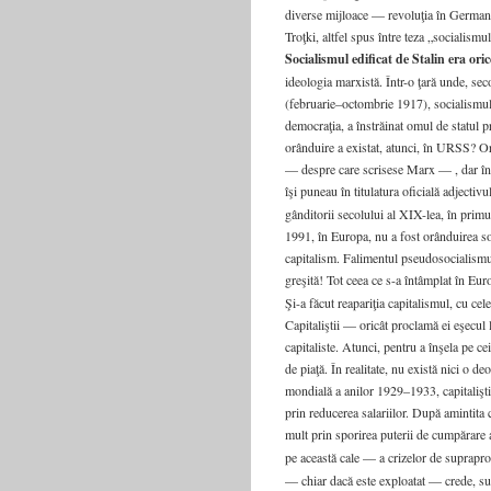
diverse mijloace — revoluţia în Germania,
Troţki, altfel spus între teza „socialismu
Socialismul edificat de Stalin era oric
ideologia marxistă. Într-o ţară unde, sec
(februarie–octombrie 1917), socialismul
democraţia, a înstrăinat omul de statul pr
orânduire a existat, atunci, în URSS? Ori
— despre care scrisese Marx — , dar în con
îşi puneau în titulatura oficială adjectivu
gânditorii secolului al XIX-lea, în prim
1991, în Europa, nu a fost orânduirea so
capitalism. Falimentul pseudosocialismul
greşită! Tot ceea ce s-a întâmplat în Eu
Şi-a făcut reapariţia capitalismul, cu ce
Capitaliştii — oricât proclamă ei eşecul
capitaliste. Atunci, pentru a înşela pe c
de piaţă. În realitate, nu există nici o 
mondială a anilor 1929–1933, capitaliştii
prin reducerea salariilor. După amintita
mult prin sporirea puterii de cumpărare 
pe această cale — a crizelor de suprapr
— chiar dacă este exploatat — crede, sub