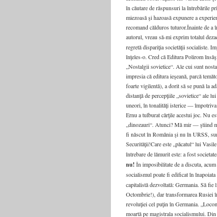
în căutare de răspunsuri la întrebările p
miezoasă şi hazoasă expunere a experienţe
recomand călduros tuturor.Înainte de a înc
autorul, vreau să-mi exprim totalul dezac
regretă dispariţia societăţii socialiste. I
înţeles-o. Cred că Editura Polirom însăşi
„Nostalgii sovietice“. Ale cui sunt nosta
impresia că editura ieşeană, parcă temătoa
foarte vigilentă), a dorit să se pună la 
distanţă de percepţiile „sovietice“ ale 
uneori, în tonalităţi isterice — împotriv
Ernu a tulburat cărţile acestui joc. Nu e
„dinozauri“. Atunci? Mă mir — ştiind m
fi născut în România şi nu în URSS, sun
Securităţii!Care este „păcatul“ lui Vasi
întrebare de lămurit este: a fost societa
nu!
În imposibilitate de a discuta, acum ş
socialismul poate fi edificat în înapoiata
capitalistă dezvoltată: Germania. Să fie
Octombrie!), dar transformarea Rusiei în
revoluţiei cel puţin în Germania. „Locom
moartă pe magistrala socialismului. Din