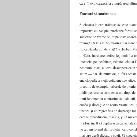
care îl exploatează, ci cumpărarea ultim
Fractură şi continuitate
Societatea în care trăim astăzi este o so
împotriva ei? Se ştie întrebarea formula
societate de vreme ce, după toate aparenţ
învingă sărăcia într-o măsură mai mare d
ridice standardul de viaţă?“ (Herbert M
p. 436). Întrebare perfect legitimă. La u
întemeiat pe inechitate, trebuie lichidat
postcomunistă, autorul descoperă că în so
acum — dar, de multe ori, şi fără acestă
enciclopedie a vieţii cotidiene sovietice, 
precum, de exemplu, taberele de pionieri; 
pildă, petrecerea câmpenească, după demon
unui fenomen în contrariul său, situaţii,
coadă şi discuţiile de acolo.Vasile Ernu 
uneori, şi un regret faţă de dispariţia lor
care le reproducem, mai jos, şi să nu vezi
mărfuri încât să depăşească capacitatea n
ne-a transformat din proletari cu o conşt
mai tare decât dictatura cozii. Şi «societ