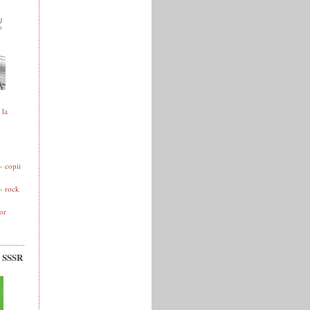
 la
 copii
- rock
or
v SSSR