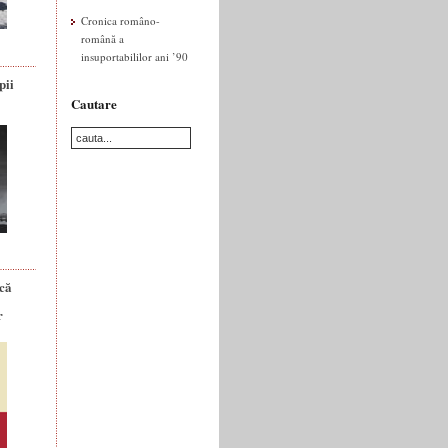
Cronica româno-
română a
insuportabililor ani ’90
pii
Cautare
ică
r