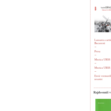
Lansarea cartii
Bucuresti
Presa
Muzica URSS -
Muzica URSS 
Eroii vremuril
noastre
Rajdeonnîi 