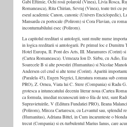
Gabi Eftimie, Ochi rosii polaroid (Vinea), Livia Rosca, Ru
Romaneasca), Rita Chirian, Sevraj (Vinea), toate trei cu p
eseul academic Canon, canonic (Univers Enciclopedic), Lu
Mansarda cu portocale (Polirom) si Cora Flavian, cu roman
inconturnabilului esec (Polirom).
La capitolul reeditari si antologii, sunt multe nume importan
in logica reeditarii si antologarii. Pe primul loc e Dumitru 
Hotel Europa, II. Pont des Arts, III. Maramures (Corint) si
(Cartea Romaneasca). Urmeaza Ion D. Sirbu, cu Adio, Europ
Soarecele B si alte povestiri (Humanitas) si Nicolae Manol
Andersen cel crud si alte teme (Corint). Aparitii importan
(Paralela 45), Eugen Negrici, Literatura romana sub comu
PRO), Z. Ornea, Viata lui C. Stere (Compania) si Radu G. 
grotesca a intunecatului deceniu literar noua (Cartea Roman
ca formula, imediat recunoscuti intr-o fila de text, sunt R
Supravietuirile, V (Editura Fundatiei PRO), Ileana Malanci
(Polirom), Mircea Cartarescu, cu Levantul sau, splendid re
(Humanitas), Adriana Bittel, in Cum incarunteste o blonda.
trecut (Compania) si ex-turbulentul Marius Ianus, care acum