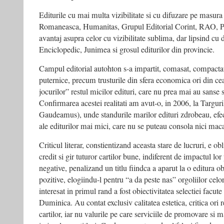
Editurile cu mai multa vizibilitate si cu difuzare pe masur
Romaneasca, Humanitas, Grupul Editorial Corint, RAO, Pa
avantaj asupra celor cu vizibilitate sublima, dar lipsind cu
Enciclopedic, Junimea si grosul editurilor din provincie.
Campul editorial autohton s-a impartit, comasat, compactat
puternice, precum trusturile din sfera economica ori din ce
jocurilor” restul micilor edituri, care nu prea mai au sanse 
Confirmarea acestei realitati am avut-o, in 2006, la Targuri
Gaudeamus), unde standurile marilor edituri zdrobeau, efec
ale editurilor mai mici, care nu se puteau consola nici macar 
Criticul literar, constientizand aceasta stare de lucruri, e ob
credit si gir tuturor cartilor bune, indiferent de impactul lor
negative, penalizand un titlu fiindca a aparut la o editura o
pozitive, elogiindu-l pentru “a da peste nas” orgoliilor cel
interesat in primul rand a fost obiectivitatea selectiei facute 
Duminica. Au contat exclusiv calitatea estetica, critica ori
cartilor, iar nu valurile pe care serviciile de promovare si m