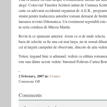
alege: Colocviul Tinerilor Scriitori initiat de Uniunea Scriit
carte cu adevarat occidental organizat de A.E.R., programul
straini pentru traducerea autorilor romani demarat de Insti
lansarea revistei Dilemateca. Un eveniment regretabil este d
in seria condusa de Mircea Martin.
Revin la ce spuneam anterior. Avem ce si de unde selecta. 
baza de selectie sa fie una cat mai larga, nu in sensul diluarii
cel al largirii campului de observatie, dincolo de aria vedete
Totusi, tragand linie si adunand, vedem ca editura romane
este una dintre aceste vedete: binomul Polirom-Cartea Ro
-
2 February, 2007
in:
Cronici
on
Comments Off
Literatura
romana
Comments
in
2006
–
Ziarul