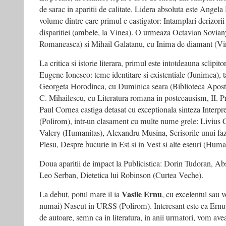
de sarac in aparitii de calitate. Lidera absoluta este Angel
volume dintre care primul e castigator: Intamplari derizorii 
disparitiei (ambele, la Vinea). O urmeaza Octavian Soviany
Romaneasca) si Mihail Galatanu, cu Inima de diamant (Vi
La critica si istorie literara, primul este intotdeauna sclipi
Eugene Ionesco: teme identitare si existentiale (Junimea), t
Georgeta Horodinca, cu Duminica seara (Biblioteca Apostro
C. Mihailescu, cu Literatura romana in postceausism, II. P
Paul Cornea castiga detasat cu exceptionala sinteza Interpret
(Polirom), intr-un clasament cu multe nume grele: Livius C
Valery (Humanitas), Alexandru Musina, Scrisorile unui faz
Plesu, Despre bucurie in Est si in Vest si alte eseuri (Huma
Doua aparitii de impact la Publicistica: Dorin Tudoran, Ab
Leo Serban, Dietetica lui Robinson (Curtea Veche).
Vasile Ernu
La debut, potul mare il ia
, cu excelentul sau 
numai) Nascut in URSS (Polirom). Interesant este ca Ernu s
de autoare, semn ca in literatura, in anii urmatori, vom avea