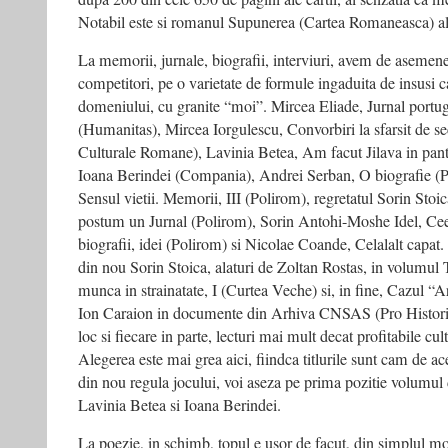
Notabil este si romanul Supunerea (Cartea Romaneasca) al
La memorii, jurnale, biografii, interviuri, avem de asemene
competitori, pe o varietate de formule ingaduita de insusi c
domeniului, cu granite “moi”. Mircea Eliade, Jurnal portughe
(Humanitas), Mircea Iorgulescu, Convorbiri la sfarsit de se
Culturale Romane), Lavinia Betea, Am facut Jilava in pant
Ioana Berindei (Compania), Andrei Serban, O biografie (
Sensul vietii. Memorii, III (Polirom), regretatul Sorin Stoic
postum un Jurnal (Polirom), Sorin Antohi-Moshe Idel, Ceea 
biografii, idei (Polirom) si Nicolae Coande, Celalalt capat.
din nou Sorin Stoica, alaturi de Zoltan Rostas, in volumul 
munca in strainatate, I (Curtea Veche) si, in fine, Cazul “A
Ion Caraion in documente din Arhiva CNSAS (Pro Historia)
loc si fiecare in parte, lecturi mai mult decat profitabile cult
Alegerea este mai grea aici, fiindca titlurile sunt cam de ac
din nou regula jocului, voi aseza pe prima pozitie volumul 
Lavinia Betea si Ioana Berindei.
La poezie, in schimb, topul e usor de facut, din simplul mo