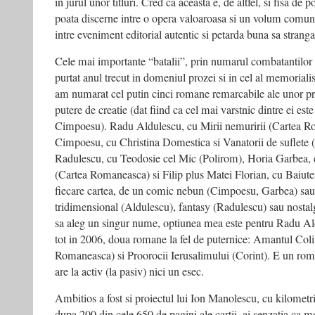
in jurul unor titluri. Cred ca aceasta e, de altfel, si fisa de pos
poata discerne intre o opera valoaroasa si un volum comun, 
intre eveniment editorial autentic si petarda buna sa stranga
Cele mai importante “batalii”, prin numarul combatantilor si
purtat anul trecut in domeniul prozei si in cel al memorialis
am numarat cel putin cinci romane remarcabile ale unor pro
putere de creatie (dat fiind ca cel mai varstnic dintre ei est
Cimpoesu). Radu Aldulescu, cu Mirii nemuririi (Cartea R
Cimpoesu, cu Christina Domestica si Vanatorii de suflete
Radulescu, cu Teodosie cel Mic (Polirom), Horia Garbea, 
(Cartea Romaneasca) si Filip plus Matei Florian, cu Baiutei
fiecare cartea, de un comic nebun (Cimpoesu, Garbea) sau
tridimensional (Aldulescu), fantasy (Radulescu) sau nostalg
sa aleg un singur nume, optiunea mea este pentru Radu Aldu
tot in 2006, doua romane la fel de puternice: Amantul Coli
Romaneasca) si Proorocii Ierusalimului (Corint). E un rom
are la activ (la pasiv) nici un esec.
Ambitios a fost si proiectul lui Ion Manolescu, cu kilometr
dupa 200 din cele 650 de pagini ale cartii, ai senzatia ca me