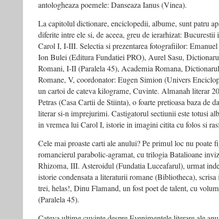
antologheaza poemele: Danseaza Ianus (Vinea).
La capitolul dictionare, enciclopedii, albume, sunt patru apa
diferite intre ele si, de aceea, greu de ierarhizat: Bucuresti
Carol I, I-III. Selectia si prezentarea fotografiilor: Emanuel
Ion Bulei (Editura Fundatiei PRO), Aurel Sasu, Dictionarul 
Romani, I-II (Paralela 45), Academia Romana, Dictionarul 
Romane, V, coordonator: Eugen Simion (Univers Enciclopedi
un cartoi de cateva kilograme, Cuvinte. Almanah literar 20
Petras (Casa Cartii de Stiinta), o foarte pretioasa baza de d
literar si-n imprejurimi. Castigatorul sectiunii este totusi 
in vremea lui Carol I, istorie in imagini citita cu folos si ras
Cele mai proaste carti ale anului? Pe primul loc nu poate 
romancierul parabolic-agramat, cu trilogia Batalioane invizib
Rhizoma, III. Asteroidul (Fundatia Luceafarul), urmat ind
istorie condensata a literaturii romane (Bibliotheca), scrisa i
trei, helas!, Dinu Flamand, un fost poet de talent, cu volu
(Paralela 45).
Cateva ultime cuvinte despre Evenimentele literare ale a