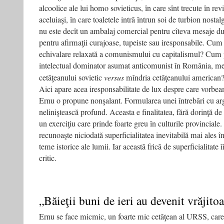
alcoolice ale lui homo sovieticus, în care sînt trecute în revi
aceluiaşi, în care toaletele intră într­un soi de turbion nosta
nu este decît un ambalaj comercial pentru cîteva mesaje du
pentru afirmaţii curajoase, tupeiste sau iresponsabile. Cum 
echivalare relaxată a comunismului cu capitalismul? Cum p
intelectual dominator asumat anticomunist în România, med
cetăţeanului sovietic
versus
mîndria cetăţeanului american
Aici apare acea iresponsabilitate de lux despre care vorbea
Ernu o propune nonşalant. Formularea unei întrebări cu ar
neliniştească profund. Aceasta e finalitatea, fără dorinţă de
un exerciţiu care prinde foarte greu în culturile provinciale
recunoaşte niciodată superficialitatea inevitabilă mai ales î
teme istorice ale lumii. Iar această frică de superficialitate î
critic.
„Băieţii buni de ieri au devenit vrăjitoa
Ernu se face mic­mic, un foarte mic cetăţean al URSS, care­