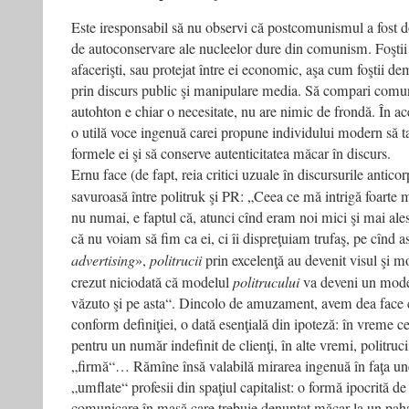
Este iresponsabil să nu observi că postcomunismul a fost 
de autoconservare ale nucleelor dure din comunism. Foştii 
afacerişti, s­au protejat între ei economic, aşa cum foştii demn
prin discurs public şi manipulare media. Să compari comu
autohton e chiar o necesitate, nu are nimic de frondă. În a
o utilă voce ingenuă care­i propune individului modern să t
formele ei şi să conserve autenticitatea măcar în discurs.
Ernu face (de fapt, reia critici uzuale în discursurile anticor
savuroasă între politruk şi PR: „Ceea ce mă intrigă foarte 
nu numai, e faptul că, atunci cînd eram noi mici şi mai ale
că nu voiam să fim ca ei, ci îi dispreţuiam trufaş, pe cînd as
advertising
»,
politrucii
prin excelenţă au devenit visul şi m
crezut niciodată că modelul
politrucului
va deveni un model
văzut­o şi pe asta“. Dincolo de amuzament, avem de­a face 
conform definiţiei, o dată esenţială din ipoteză: în vreme c
pentru un număr indefinit de clienţi, în alte vremi, politruci
„firmă“… Rămîne însă valabilă mirarea ingenuă în faţa une
„umflate“ profesii din spaţiul capitalist: o formă ipocrită de
comunicare în masă care trebuie denunţat măcar la un paha