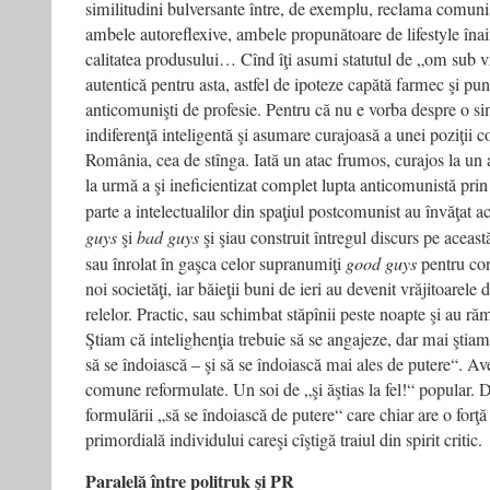
similitudini bulversante între, de exemplu, reclama comunist
ambele autoreflexive, ambele propunătoare de life­style înai
calitatea produsului… Cînd îţi asumi statutul de „om sub vre
autentică pentru asta, astfel de ipoteze capătă farmec şi pun
anticomunişti de profesie. Pentru că nu e vorba despre o si
indiferenţă inteligentă şi asumare curajoasă a unei poziţii c
România, cea de stînga. Iată un atac frumos, curajos la un
la urmă a şi ineficientizat complet lupta anticomunistă pr
parte a intelectualilor din spaţiul postcomunist au învăţat a
guys
şi
bad guys
şi şi­au construit întregul discurs pe acea
s­au înrolat în gaşca celor supranumiţi
good guys
pentru con
noi societăţi, iar băieţii buni de ieri au devenit vrăjitoarele 
relelor. Practic, s­au schimbat stăpînii peste noapte şi au răm
Ştiam că intelighenţia trebuie să se angajeze, dar mai ştiam
să se îndoiască – şi să se îndoiască mai ales de putere“. Av
comune reformulate. Un soi de „şi ăştia­s la fel!“ popular. D
formulării „să se îndoiască de putere“ care chiar are o forţ
primordială individului care­şi cîştigă traiul din spirit critic.
Paralelă între politruk şi PR