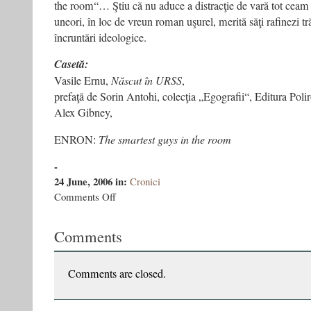
the room“… Ştiu că nu aduce a distracţie de vară tot ce­am
uneori, în loc de vreun roman uşurel, merită să­ţi rafinezi tr
încruntări ideologice.
Casetă:
Vasile Ernu,
Născut în URSS
,
prefaţă de Sorin Antohi, colecţia „Ego­grafii“, Editura Pol
Alex Gibney,
ENRON:
The smartest guys in the room
-
24 June, 2006
in:
Cronici
on
Comments Off
Ernu
şi
Comments
ENRON
–
Suplimentul
de
Comments are closed.
cultură
nr.82,
24-