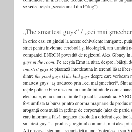
se vedea reţeta „scoate ursul din bîrlog“).
„The smartest guys“ / „cei mai şmecher
În orice caz, cu gîndul la aceste echivalenţe intrigante, puţi
strict pentru înviorare cerebrală şi ideologică, am urmărit
companiei ENRON povestită de regizorul Alex Gibney în
guys in the room
. Pe aceştia Ernu i­a uitat, despre „băieţii
smartest guys
se plasează întotdeauna în terenul lăsat liber
dintre
the good guys
şi
the bad guys
despre care vorbeam m
smartest guys“ aş traduce­o prin „cei mai şmecheri“. Sînt ace
reţele politice bine unse cu un număr infinit de comisioane 
electorale; ei nu cunosc limite în jocul la cacealma. ENR
fost umflată la bursă printr­o enormă maşinărie de produs i
aroganţă construită în şedinţe de corporaţie (alea de partid 
care informaţia falsă, negarea absolută a oricărui eşec fac l
smartest guys“ a produs şi regimul comunist, mai ales prin s
Aţi observat siguranţa securistică a unor Voiculescu sau Vî