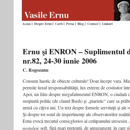
Acasa
Despre Ernu
Carti
Presa
Blog
Contact
Linkuri
Ernu şi ENRON – Suplimentul d
nr.82, 24-30 iunie 2006
C. Rogozanu
Consum haotic de obiecte culturale! Doar începe vara. Mai 
permite luxul iresponsabilităţii, lux extrem de costisitor într
Apoi, un film despre megafalimentul ENRON, o ciudată 
susţinută politic (de clanul Bush) şi „piaristic“ care s­a pră
urmă cu cîţiva ani. Un text despre formele servituţii şi ale o
Şi despre tot soiul de impertinenţe ale observatorilor realităţi
Ernu evocă trecutul comic­glorios al cetăţeanului uresesist.
nostalgie
soft, fără mari pretenţii, de amuzament, în care sî