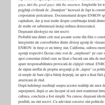
guys
, nici
the good guys
: sînt
the smartest
. Jongleriile lor 
pojghiţă civilizată de „finanţism“ lucrează de fapt la const
corporatiste periculoase. Documentarul despre ENRON sp
capitalism, dar şi mai multe despre combinaţia letală dintre 
de multe ori subminează însăşi ordinea democratică.
Duşmanii ideologici nu sînt nocivi
Probabil una dintre cele mai şocante scene din film o const
înregistrări ale convorbirilor dintre diverşi agenţi de vînzar
ENRON: în timp ce un întreg stat, California, suferea enor
agenţii respectivi făceau cinic rost de „surplusuri“ pe care
apoi comentau rîzînd cum au lăsat o bucată sau alta de met
apare iresponsabilitatea provocată de cîştigul virtual. EN
de săpun umflat de propria aroganţă şi de „tupeu“ ca polit
să umple de bani cîţiva băieţi deştepţi, iar apoi a lăsat fără
americani de rînd.
După îndelungi meditaţii asupra acestor realităţi ale unor d
superputeri, după ce am început să mă simt reantrenat într­
cafenea, concluzia a fost simplă. Nu cunosc duşmani ideolog
penibili, nu sînt nocivi. Cu adevărat corozive sînt politicil