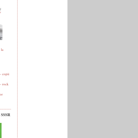
 la
 copii
- rock
or
v SSSR