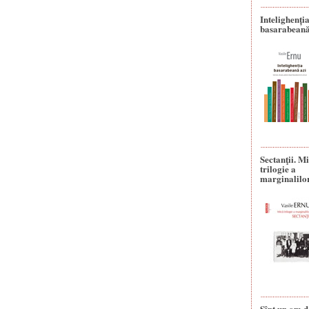
Intelighenți
basarabeană
Sectanţii. M
trilogie a
marginalilo
Sînt un om d