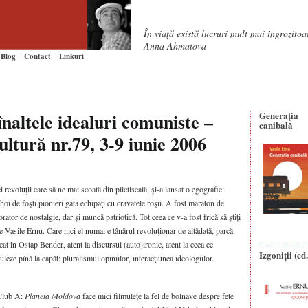
În viaţă există lucruri mult mai îngrozito
Anna Ahmatova
Blog
Contact
Linkuri
naltele idealuri comuniste –
Generaţia
canibală
ultură nr.79, 3-9 iunie 2006
 revoluţii care să ne mai scoată din plictiseală, şi-a lansat o egografie:
hoi de foşti pionieri gata echipaţi cu cravatele roşii. A fost maraton de
rator de nostalgie, dar şi muncă patriotică. Tot ceea ce v-a fost frică să ştiţi
 Vasile Ernu. Care nici el numai e tânărul revoluţionar de altădată, parcă
t în Ostap Bender, atent la discursul (auto)ironic, atent la ceea ce
Izgoniții (ed.
eze pînă la capăt: pluralismul opiniilor, interacţiunea ideologiilor.
 Club A:
Planeta Moldova
face mici filmuleţe la fel de bolnave despre fete