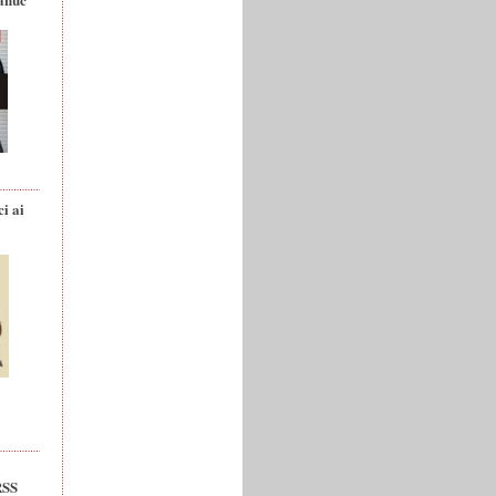
ci ai
RSS