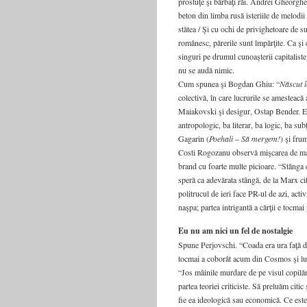
prostuţe şi bărbaţi răi. Andrei Gheorgh
beton din limba rusă isteriile de melodii
stătea / Şi cu ochi de privighetoare de 
românesc, părerile sunt împărţite. Ca şi cu
singuri pe drumul cunoaşterii capitaliste)
nu se audă nimic.
Cum spunea şi Bogdan Ghiu: “
Născut 
colectivă, în care lucrurile se amesteacă 
Maiakovski şi desigur, Ostap Bender. Est
antropologic, ba literar, ba logic, ba su
Gagarin (
Poehali
–
Să mergem!
) şi fru
Costi Rogozanu observă mişcarea de mar
brand cu foarte multe picioare. “Stânga 
speră ca adevărata stângă, de la Marx ci
politrucul de ieri face PR-ul de azi, act
naşpa; partea intrigantă a cărţii e tocma
Eu nu am nici un fel de nostalgie
Spune Perjovschi. “Coada era ura faţă d
tocmai a coborât acum din Cosmos şi lu
“Jos mâinile murdare de pe visul copilăr
partea teoriei criticiste. Să preluăm cit
fie ea ideologică sau economică. Ce este 