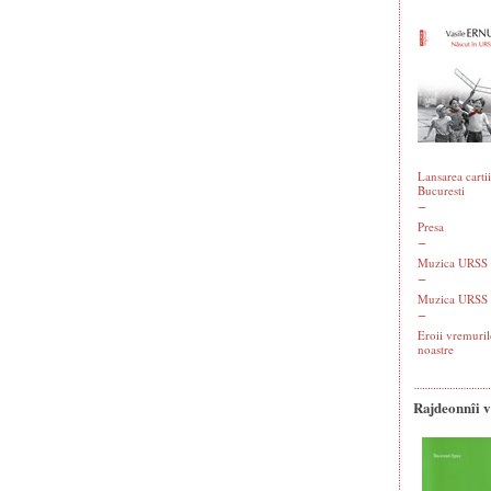
Lansarea cartii
Bucuresti
Presa
Muzica URSS -
Muzica URSS 
Eroii vremuril
noastre
Rajdeonnîi 