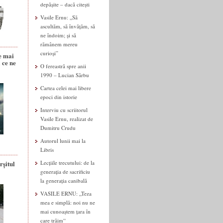
depășite – dacă citești
Vasile Ernu: „Să
ascultăm, să învățăm, să
ne îndoim; și să
rămânem mereu
curioși”
e mai
 ce ne
O fereastră spre anii
1990 – Lucian Sârbu
Cartea celei mai libere
epoci din istorie
Interviu cu scriitorul
Vasile Ernu, realizat de
Dumitru Crudu
Autorul lunii mai la
Libris
rșitul
Lecțiile trecutului: de la
generația de sacrificiu
la generația canibală
VASILE ERNU: „Teza
mea e simplă: noi nu ne
mai cunoaștem țara în
care trăim“