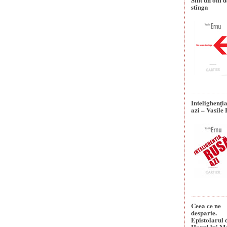
stînga
Intelighenţi
azi – Vasile
Ceea ce ne
desparte.
Epistolarul 
Hanul lui M