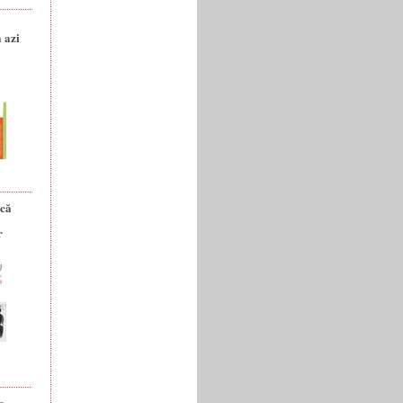
a
 azi
ică
r
e