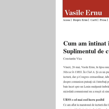
Acasa
Despre Ernu
Carti
Presa
Cum am întinat î
Suplimentul de c
Constantin Vica
Vineri, 26 mai, Vasile Ernu, în lipsa unei
Născut în URSS
. În
Club A
. Şi cu un pu
lectură, dar şi Congres extraordinar, labo
despre comunism puteaţi să-l întrebaţi pe
bate încet spre un Lenin mulţumit îmbrăca
niciodată comunismul nu a reuşit să simul
URSS e cel mai cool lucru posibil
Ce am aflat la maratonul de lectură din