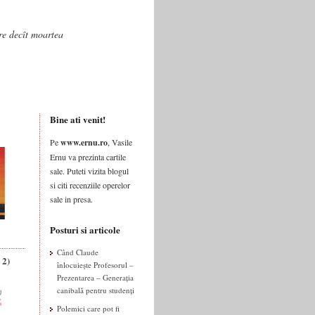
are decît moartea
Bine ati venit!
Pe
www.ernu.ro
, Vasile
Ernu va prezinta cartile
sale. Puteti vizita blogul
si citi recenziile operelor
sale in presa.
Posturi si articole
Când Claude
 2)
înlocuiește Profesorul –
Prezentarea – Generația
canibală pentru studenți
Polemici care pot fi