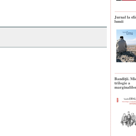
Jurnal la sfâ
lumii
Bandiţii. Mi
trilogie a
marginalilo