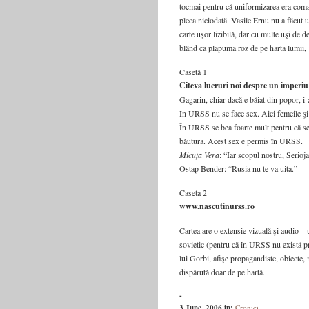
tocmai pentru că uniformizarea era comand
pleca niciodată. Vasile Ernu nu a făcut 
carte uşor lizibilă, dar cu multe uşi de d
blând ca plapuma roz de pe harta lumii,
Casetă 1
Cîteva lucruri noi despre un imperi
Gagarin, chiar dacă e băiat din popor, i-
În URSS nu se face sex. Aici femeile şi b
În URSS se bea foarte mult pentru că se 
băutura. Acest sex e permis în URSS.
Micuţa Vera
: “Iar scopul nostru, Serioj
Ostap Bender: “Rusia nu te va uita.”
Caseta 2
www.nascutinurss.ro
Cartea are o extensie vizuală şi audio – 
sovietic (pentru că în URSS nu există pro
lui Gorbi, afişe propagandiste, obiecte,
dispărută doar de pe hartă.
-
3 June, 2006
in:
Cronici