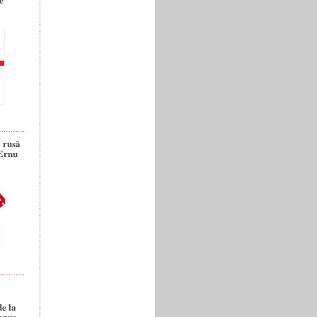
a rusă
 Ernu
de la
anuc