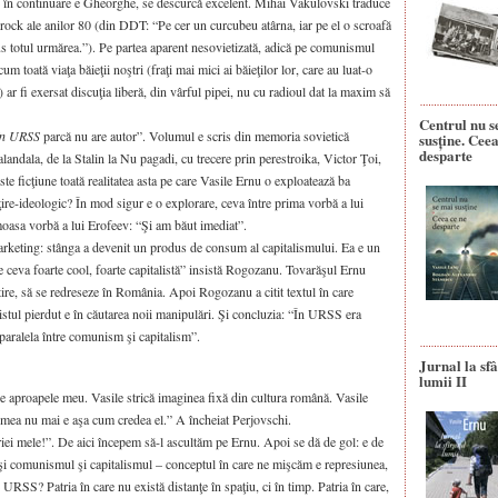
e în continuare e Gheorghe, se descurcă excelent. Mihai Vakulovski traduce
 rock ale anilor 80 (din DDT: “Pe cer un curcubeu atârna, iar pe el o scroafă
sus totul urmărea.”). Pe partea aparent nesovietizată, adică pe comunismul
m toată viaţa băieţii noştri (fraţi mai mici ai băieţilor lor, care au luat-o
 ar fi exersat discuţia liberă, din vârful pipei, nu cu radioul dat la maxim să
Centrul nu s
în URSS
parcă nu are autor”. Volumul e scris din memoria sovietică
susține. Ceea
desparte
alandala, de la Stalin la Nu pagadi, cu trecere prin perestroika, Victor Ţoi,
e ficţiune toată realitatea asta pe care Vasile Ernu o exploatează ba
bţire-ideologic? În mod sigur e o explorare, ceva între prima vorbă a lui
moasa vorbă a lui Erofeev: “Şi am băut imediat”.
keting: stânga a devenit un produs de consum al capitalismului. Ea e un
e ceva foarte cool, foarte capitalistă” insistă Rogozanu. Tovarăşul Ernu
tire, să se redreseze în România. Apoi Rogozanu a citit textul în care
ivistul pierdut e în căutarea noii manipulări. Şi concluzia: “În URSS era
i paralela între comunism şi capitalism”.
Jurnal la sfâ
lumii II
e aproapele meu. Vasile strică imaginea fixă din cultura română. Vasile
mea nu mai e aşa cum credea el.” A încheiat Perjovschi.
iei mele!”. De aici începem să-l ascultăm pe Ernu. Apoi se dă de gol: e de
ic şi comunismul şi capitalismul – conceptul în care ne mişcăm e represiunea,
URSS? Patria în care nu există distanţe în spaţiu, ci în timp. Patria în care,