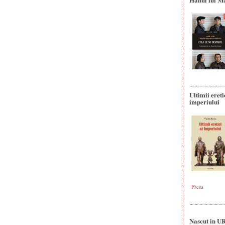
Ultimii ereti
imperiului
Presa
Nascut in U