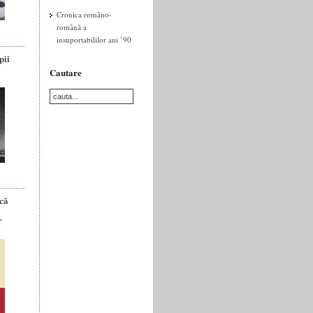
Cronica româno-
română a
insuportabililor ani ’90
pii
Cautare
ică
r