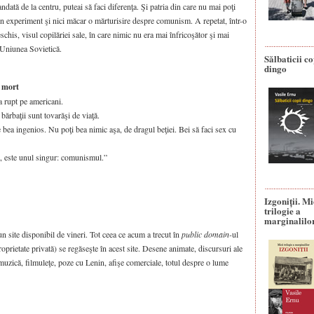
ată de la centru, puteai să faci diferenţa. Şi patria din care nu mai poţi
un experiment şi nici măcar o mărturisire despre comunism. A repetat, într-o
eschis, visul copilăriei sale, în care nimic nu era mai înfricoşător şi mai
 Uniunea Sovietică.
Sălbaticii co
dingo
u mort
a rupt pe americani.
ărbaţii sunt tovarăşi de viaţă.
bea ingenios. Nu poţi bea nimic aşa, de dragul beţiei. Bei să faci sex cu
a, este unul singur: comunismul.”
Izgoniții. M
trilogie a
marginalilo
un site disponibil de vineri. Tot ceea ce acum a trecut în
public domain-
ul
prietate privată) se regăseşte în acest site. Desene animate, discursuri ale
 muzică, filmuleţe, poze cu Lenin, afişe comerciale, totul despre o lume