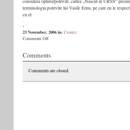
considera optimi/potriviti: cartea „Nascut in URSS“ prezin
terminologia potrivite lui Vasile Ernu, pe care eu le respect,
cu el.
-
23 November, 2006
in:
Cronici
on
Comments Off
Arta
Perjovschi:
Comments
o
arta
politica
–
Comments are closed.
CULTURA,
nr.
49,
23-
11-
2006