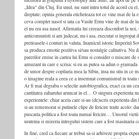
membru al grupului Phylosophy and Stuff, iar apoi de pe v
„Idea“ din Cluj. Eu unul, nu sunt intru totul de acord cu el,
dreptate: opinia generala eticheteaza tot ce vine mai de la 
ceva complet nasol si iata ca Vasile Ernu vine de mai de l
el nu era asa nasol. Afirmatia lui creeaza disconfort la noi,
anticomunisti si am judecat, nu-i asa, executat si ingropat d
pretioasele-i conturi in valuta. Inamicul istoric Imperiul So
sa produca emotie pozitiva si/sau nostalgie calitativa. Nu 
parerilor emise in cartea lui Ernu si consider o miscare de s
amuzant in care e scrisa: si eu as putea sa adun o gramada d
de umor despre copilaria mea la Sibiu, insa nu stiu in ce m
o imagine reala a ceea ce a insemnat comunismul in toata s
Ar fi mai degraba o selectie autobiografica, exact ca un ceai
cantitatea zaharului aruncat in el… O singura experienta n
experientele: chiar aceia care si-au (de)scris experienta din l
si-au rememorat si putinele clipe de fericire traite acolo: d
puscaria politica a fost toata numai fericire… Umorul vieti
uratenia si mizeria intregului sistem care a fost masinaria 
In fine, cred ca fiecare ar trebui sa-si arhiveze propria expe