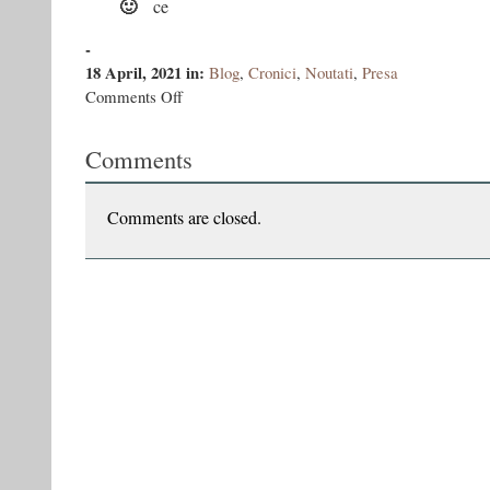
ce
-
18 April, 2021
in:
Blog
,
Cronici
,
Noutati
,
Presa
on
Comments Off
Cristian
Bolotnicov
Comments
despre
Sălbaticii
copii
dingo
Comments are closed.