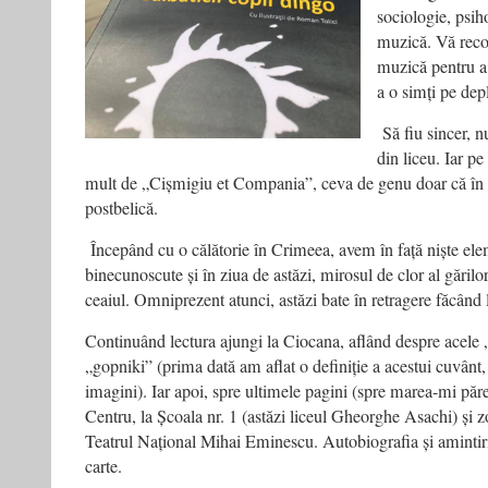
sociologie, psih
muzică. Vă recom
muzică pentru a
a o simți pe depl
Să fiu sincer, 
din liceu. Iar p
mult de „Cișmigiu et Compania”, ceva de genu doar că în 
postbelică.
Începând cu o călătorie în Crimeea, avem în față niște ele
binecunoscute și în ziua de astăzi, mirosul de clor al gărilor
ceaiul. Omniprezent atunci, astăzi bate în retragere făcând l
Continuând lectura ajungi la Ciocana, aflând despre acele „
„gopniki” (prima dată am aflat o definiție a acestui cuvânt,
imagini). Iar apoi, spre ultimele pagini (spre marea-mi păre
Centru, la Școala nr. 1 (astăzi liceul Gheorghe Asachi) și 
Teatrul Național Mihai Eminescu. Autobiografia și amintiri
carte.