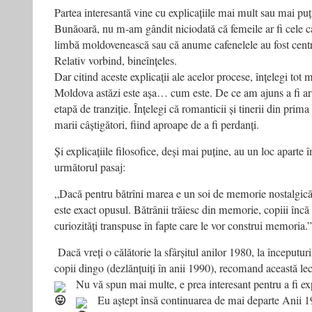
Partea interesantă vine cu explicațiile mai mult sau mai puț
Bunăoară, nu m-am gândit niciodată că femeile ar fi cele ca
limbă moldovenească sau că anume cafenelele au fost centre
Relativ vorbind, bineînțeles.
Dar citind aceste explicații ale acelor procese, înțelegi tot
Moldova astăzi este așa… cum este. De ce am ajuns a fi arun
etapă de tranziție. Înțelegi că romanticii și tinerii din prima 
marii câștigători, fiind aproape de a fi perdanți.
Și explicațiile filosofice, deși mai puține, au un loc aparte 
următorul pasaj:
„Dacă pentru bătrîni marea e un soi de memorie nostalgică 
este exact opusul. Bătrânii trăiesc din memorie, copiii încă 
curiozități transpuse în fapte care le vor construi memoria.”
Dacă vreți o călătorie la sfârșitul anilor 1980, la începuturi
copii dingo (dezlănțuiți în anii 1990), recomand această lec
Nu vă spun mai multe, e prea interesant pentru a fi e
Eu aștept însă continuarea de mai departe
Anii 1