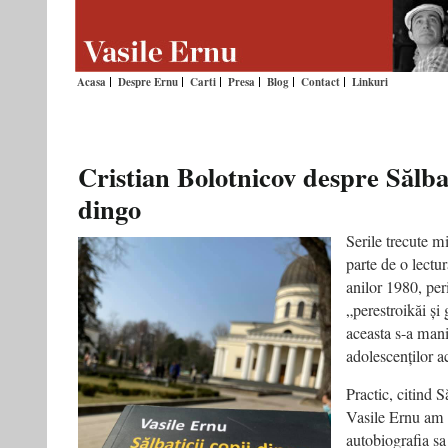
Acasa
Despre Ernu
Carti
Presa
Blog
Contact
Linkuri
Cristian Bolotnicov despre Sălbat
dingo
Serile trecute m
parte de o lectur
anilor 1980, per
„perestroikăi și 
aceasta s-a mani
adolescenților a
Practic, citind S
Vasile Ernu am 
autobiografia sa 