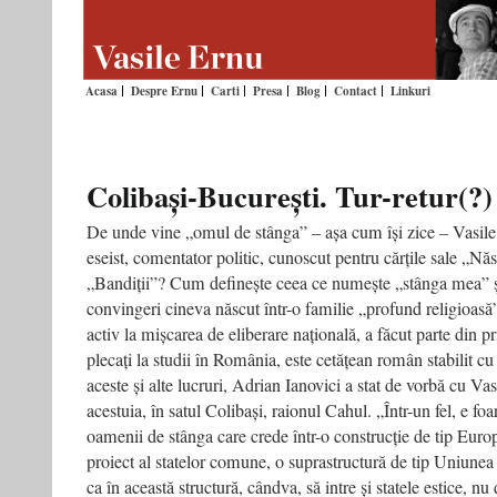
Acasa
Despre Ernu
Carti
Presa
Blog
Contact
Linkuri
Colibași-București. Tur-retur(?)
De unde vine „omul de stânga” – așa cum își zice – Vasile
eseist, comentator politic, cunoscut pentru cărțile sale „N
„Bandiții”? Cum definește ceea ce numește „stânga mea” și
convingeri cineva născut într-o familie „profund religioasă”,
activ la mișcarea de eliberare națională, a făcut parte din 
plecați la studii în România, este cetățean român stabilit cu
aceste și alte lucruri, Adrian Ianovici a stat de vorbă cu Vas
acestuia, în satul Colibași, raionul Cahul. „Într-un fel, e foa
oamenii de stânga care crede într-o construcție de tip Euro
proiect al statelor comune, o suprastructură de tip Uniune
ca în această structură, cândva, să intre și statele estice,