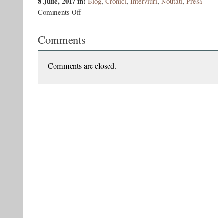
8 June, 2017
in:
Blog
,
Cronici
,
Interviuri
,
Noutati
,
Presa
on
Comments Off
Colibași-
București.
Comments
Tur-
retur(?)
Comments are closed.