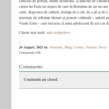
Dincolo de poveşti, multe savuroase, şi dincolo de valoare
cartea lui Ernu un aspect de care în România de azi ne-am 
carte, dragostea de cultură, dorinţa de a citi, de a şti şi de
musteşte de referinţe literare şi generic culturale – autorii p
Vasile Ernu – care mă tem că unui adolescent de azi i-ar da
Citeste mai mult:
adev.ro/qwjrwx
-
24 August, 2021
in:
Animatie
,
Blog
,
Cronici
,
Noutati
,
Presa
on
Comments Off
Ce
cărţi
Comments
punem
vara
asta
în
Comments are closed.
bagaj?
(I)
Luminița
Corneanu
/
Adevărul