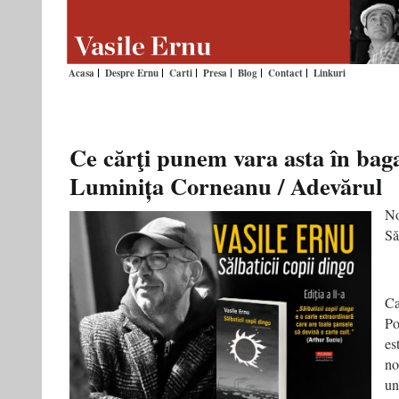
Acasa
Despre Ernu
Carti
Presa
Blog
Contact
Linkuri
Ce cărţi punem vara asta în baga
Luminița Corneanu / Adevărul
No
Să
Ca
Po
es
no
un