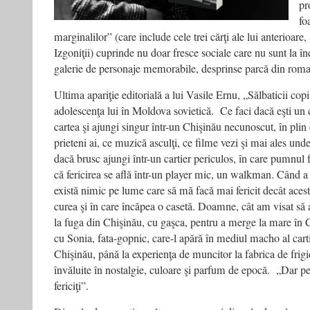
pr
fo
marginalilor” (care include cele trei cărţi ale lui anterioare, 
Izgoniţii) cuprinde nu doar fresce sociale care nu sunt la î
galerie de personaje memorabile, desprinse parcă din rom
Ultima apariţie editorială a lui Vasile Ernu, „Sălbaticii cop
adolescenţa lui în Moldova sovietică. Ce faci dacă eşti un c
cartea şi ajungi singur într-un Chişinău necunoscut, în pli
prieteni ai, ce muzică asculţi, ce filme vezi şi mai ales un
dacă brusc ajungi într-un cartier periculos, în care pumnu
că fericirea se află într-un player mic, un walkman. Când 
există nimic pe lume care să mă facă mai fericit decât acest
curea şi în care încăpea o casetă. Doamne, cât am visat
la fuga din Chişinău, cu gaşca, pentru a merge la mare în 
cu Sonia, fata-gopnic, care-l apără în mediul macho al cart
Chişinău, până la experienţa de muncitor la fabrica de frigid
învăluite în nostalgie, culoare şi parfum de epocă. „Dar p
fericiţi”.