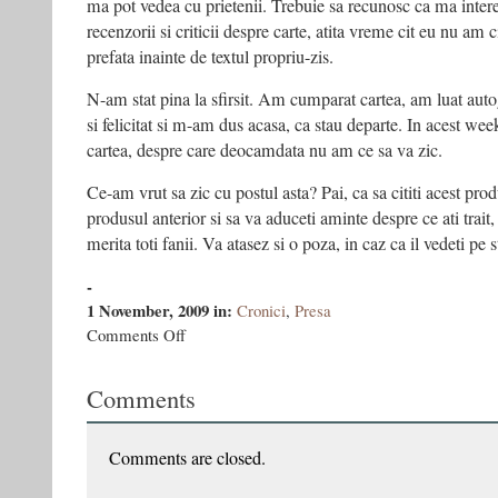
ma pot vedea cu prietenii. Trebuie sa recunosc ca ma intere
recenzorii si criticii despre carte, atita vreme cit eu nu am c
prefata inainte de textul propriu-zis.
N-am stat pina la sfirsit. Am cumparat cartea, am luat auto
si felicitat si m-am dus acasa, ca stau departe. In acest wee
cartea, despre care deocamdata nu am ce sa va zic.
Ce-am vrut sa zic cu postul asta? Pai, ca sa cititi acest pr
produsul anterior si sa va aduceti aminte despre ce ati trait, a
merita toti fanii. Va atasez si o poza, in caz ca il vedeti pe 
-
1 November, 2009
in:
Cronici
,
Presa
on
Comments Off
cartea
de
Comments
la
meţereu
Comments are closed.