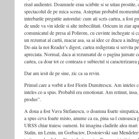
risul audientei. Doamnele erau scirbite si se uitau prostite, d
spectacolul de pe mica scena. Asteptau probabil momentul 
intrebarile pregatite autorului: cum ati scris cartea, a fost gr
de unde va vin ideile si alte imbecilitati. Oricum in ziar apa
comunicatul de presa al Polirom, cu cuvinte inchegate si care
un rezumat al cartii, macar asa, sa ai idee ce dracu a indru
De-aia la noi Reader’s digest, cartea redigerata si servita pe
apreciata. Normal, daca ai rezumatul de o pagina jumate ce r
cartea, ca doar tot ce conteaza e subiectul si caracterizare
Dar am iesit de pe sine, zic ca sa revin.
Primul care a vorbit a fost Florin Dumitrescu. Am inteles 
inteles ce-a spus. Probabil era emotionat. Am retinut, ins
produs”.
A doua a fost Vava Stefanescu, o doamna foarte simpatica, f
a spus ceva foarte misto, anume ca ea, pina sa-l cunoasca p
URSS chiar traiesc oameni. Isi imagina cladirile alea mari s
Stalin, un Lenin, un Gorbaciov, Dostoievski sau Mendeleev