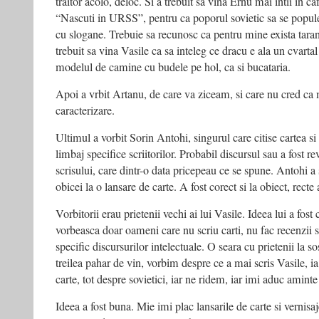
traitor acolo, deloc. Si a trebuit sa vina Ernu mai intii in ca
“Nascuti in URSS”, pentru ca poporul sovietic sa se popul
cu slogane. Trebuie sa recunosc ca pentru mine exista taran
trebuit sa vina Vasile ca sa inteleg ce dracu e ala un cvartal
modelul de camine cu budele pe hol, ca si bucataria.
Apoi a vrbit Artanu, de care va ziceam, si care nu cred ca 
caracterizare.
Ultimul a vorbit Sorin Antohi, singurul care citise cartea si
limbaj specifice scriitorilor. Probabil discursul sau a fost re
scrisului, care dintr-o data pricepeau ce se spune. Antohi a
obicei la o lansare de carte. A fost corect si la obiect, recte 
Vorbitorii erau prietenii vechi ai lui Vasile. Ideea lui a fost 
vorbeasca doar oameni care nu scriu carti, nu fac recenzii s
specific discursurilor intelectuale. O seara cu prietenii la sos
treilea pahar de vin, vorbim despre ce a mai scris Vasile, ia
carte, tot despre sovietici, iar ne ridem, iar imi aduc ami
Ideea a fost buna. Mie imi plac lansarile de carte si vernisa