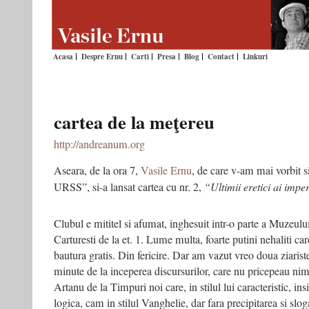
Acasa
Despre Ernu
Carti
Presa
Blog
Contact
Linkuri
cartea de la meţereu
http://andreanum.org
Aseara, de la ora 7,
Vasile Ernu
, de care v-am mai vorbit s
URSS”, si-a lansat cartea cu nr. 2,
“Ultimii eretici ai impe
Clubul e mititel si afumat, inghesuit intr-o parte a Muzeulu
Carturesti de la et. 1. Lume multa, foarte putini nehaliti ca
bautura gratis. Din fericire. Dar am vazut vreo doua ziaris
minute de la inceperea discursurilor, care nu pricepeau ni
Artanu de la Timpuri noi care, in stilul lui caracteristic, ins
logica, cam in stilul Vanghelie, dar fara precipitarea si sloga