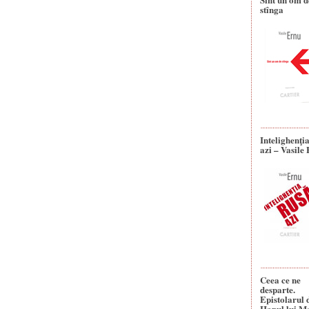
stînga
Intelighenţi
azi – Vasile
Ceea ce ne
desparte.
Epistolarul 
Hanul lui M