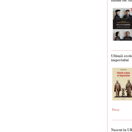
Ultimii ereti
imperiului
Presa
Nascut in U