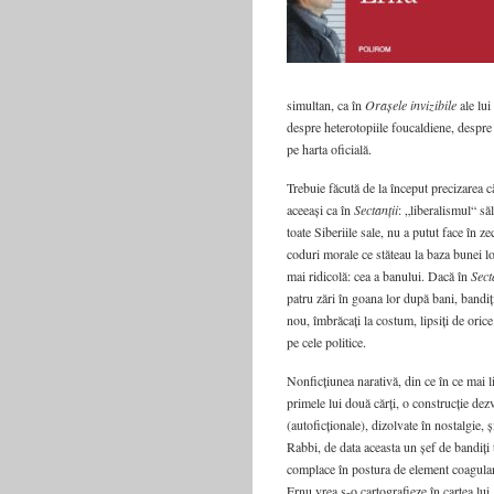
simultan, ca în
Orașele invizibile
ale lui
despre heterotopiile foucaldiene, despre s
pe harta oficială.
Trebuie făcută de la început precizarea că 
aceeași ca în
Sectanții
: „liberalismul“ să
toate Siberiile sale, nu a putut face în ze
coduri morale ce stăteau la baza bunei lor
mai ridicolă: cea a banului. Dacă în
Sect
patru zări în goana lor după bani, bandiți
nou, îmbrăcați la costum, lipsiți de orice 
pe cele politice.
Nonficțiunea narativă, din ce în ce mai li
primele lui două cărți, o construcție de
(autoficționale), dizolvate în nostalgie, 
Rabbi, de data aceasta un șef de bandiți tî
complace în postura de element coagulant a
Ernu vrea s-o cartografieze în cartea lu