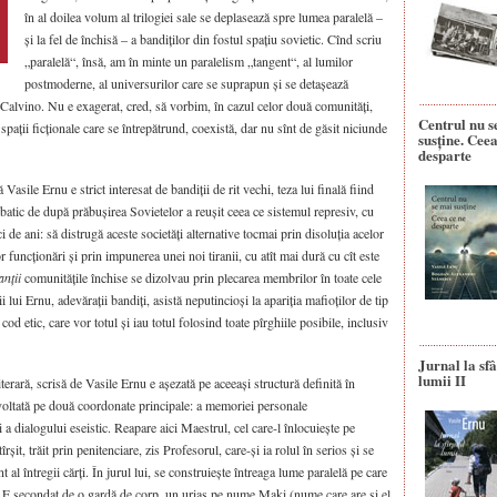
în al doilea volum al trilogiei sale se deplasează spre lumea paralelă –
și la fel de închisă – a bandiților din fostul spațiu sovietic. Cînd scriu
„paralelă“, însă, am în minte un paralelism „tangent“, al lumilor
postmoderne, al universurilor care se suprapun și se detașează
 Calvino. Nu e exagerat, cred, să vorbim, în cazul celor două comunități,
Centrul nu s
pații ficționale care se întrepătrund, coexistă, dar nu sînt de găsit niciunde
susține. Ceea
desparte
Vasile Ernu e strict interesat de bandiții de rit vechi, teza lui finală fiind
lbatic de după prăbușirea Sovietelor a reușit ceea ce sistemul represiv, cu
ci de ani: să distrugă aceste societăți alternative tocmai prin disoluția acelor
 funcționări și prin impunerea unei noi tiranii, cu atît mai dură cu cît este
anții
comunitățile închise se dizolvau prin plecarea membrilor în toate cele
i lui Ernu, adevărații bandiți, asistă neputincioși la apariția mafioților de tip
cod etic, care vor totul și iau totul folosind toate pîrghiile posibile, inclusiv
Jurnal la sfâ
lumii II
terară, scrisă de Vasile Ernu e așezată pe aceeași structură definită în
zvoltată pe două coordonate principale: a memoriei personale
și a dialogului eseistic. Reapare aici Maestrul, cel care‑l înlocuiește pe
rșit, trăit prin penitenciare, zis Profesorul, care-și ia rolul în serios și se
l întregii cărți. În jurul lui, se construiește întreaga lume paralelă pe care
i. E secondat de o gardă de corp, un uriaș pe nume Maki (nume care are și el