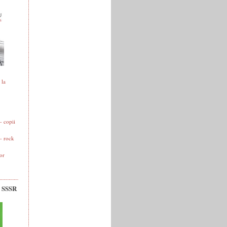
 la
 copii
- rock
or
v SSSR