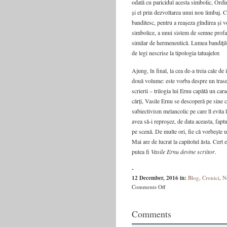
odată cu paricidul acesta simbolic, Ordin
și el prin dezvoltarea unui nou limbaj. 
banditesc, pentru a reașeza gîndirea și 
simbolice, a unui sistem de semne profan 
similar de hermeneutică. Lumea bandițilo
de legi nescrise la tipologia tatuajelor.
Ajung, în final, la cea de-a treia cale de
două volume: este vorba despre un traseu 
scrierii – trilogia lui Ernu capătă un car
cărți, Vasile Ernu se descoperă pe sine ca
subiectivism melancolic pe care îl evita în
avea să-i reproșez, de data aceasta, faptu
pe scenă. De multe ori, fie că vorbește u
Mai are de lucrat la capitolul ăsta. Cert e
putea fi
Vasile Ernu devine scriitor
.
-
12 December, 2016
in:
Blog
,
Cronici
,
N
on
Comments Off
Cartea
adolescenței
Comments