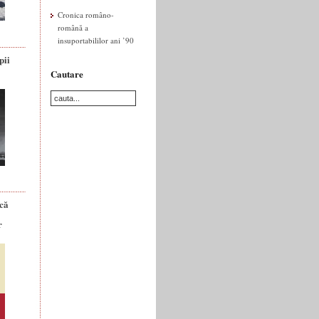
Cronica româno-
română a
insuportabililor ani ’90
pii
Cautare
ică
r