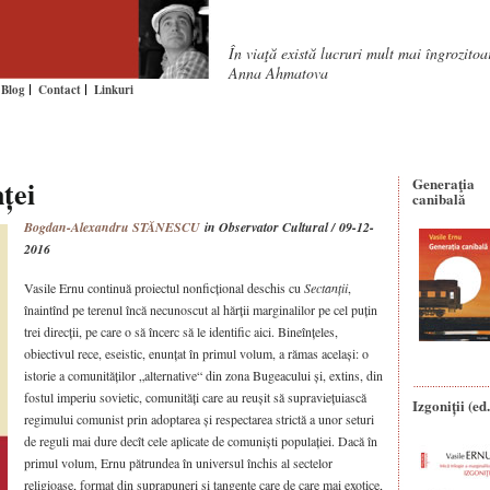
În viaţă există lucruri mult mai îngrozito
Anna Ahmatova
Blog
Contact
Linkuri
ței
Generaţia
canibală
Bogdan-Alexandru STĂNESCU
in Observator Cultural / 09-12-
2016
Vasile Ernu continuă proiectul nonficțional deschis cu
Sectanții
,
înaintînd pe terenul încă necunoscut al hărții marginalilor pe cel puțin
trei direcții, pe care o să încerc să le identific aici. Bineînțeles,
obiectivul rece, eseistic, enunțat în primul volum, a rămas același: o
istorie a comunităților „alternative“ din zona Bugeacului și, extins, din
fostul imperiu sovietic, comunități care au reușit să supraviețuiască
Izgoniții (ed.
regimului comunist prin adoptarea și respectarea strictă a unor seturi
de reguli mai dure decît cele aplicate de comuniști populației. Dacă în
primul volum, Ernu pătrundea în universul închis al sectelor
religioase, format din suprapuneri și tangențe care de care mai exotice,