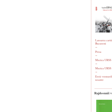
Lansarea cartii
Bucuresti
Presa
Muzica URSS -
Muzica URSS 
Eroii vremuril
noastre
Rajdeonnîi 