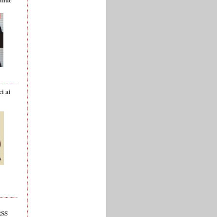
ci ai
RSS