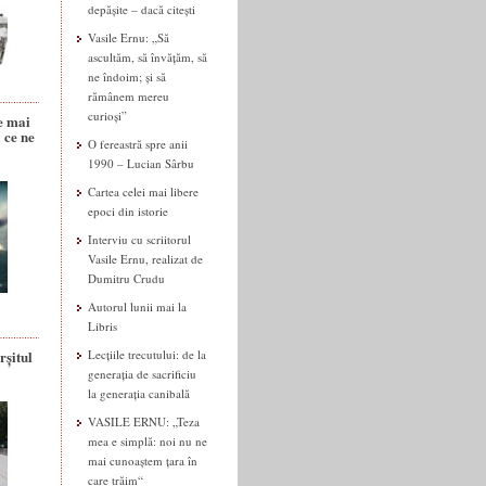
depășite – dacă citești
Vasile Ernu: „Să
ascultăm, să învățăm, să
ne îndoim; și să
rămânem mereu
curioși”
e mai
 ce ne
O fereastră spre anii
1990 – Lucian Sârbu
Cartea celei mai libere
epoci din istorie
Interviu cu scriitorul
Vasile Ernu, realizat de
Dumitru Crudu
Autorul lunii mai la
Libris
rșitul
Lecțiile trecutului: de la
generația de sacrificiu
la generația canibală
VASILE ERNU: „Teza
mea e simplă: noi nu ne
mai cunoaștem țara în
care trăim“