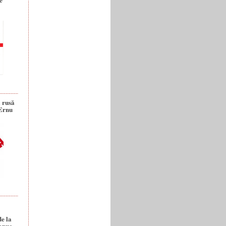
a rusă
 Ernu
de la
anuc