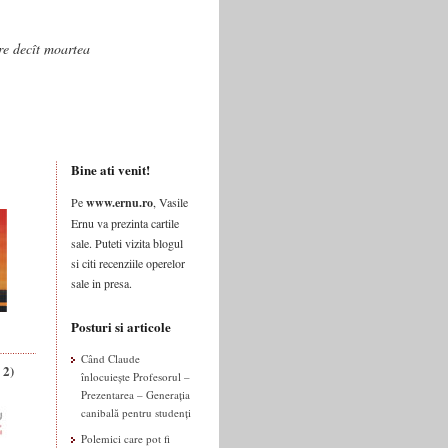
are decît moartea
Bine ati venit!
Pe
www.ernu.ro
, Vasile
Ernu va prezinta cartile
sale. Puteti vizita blogul
si citi recenziile operelor
sale in presa.
Posturi si articole
Când Claude
 2)
înlocuiește Profesorul –
Prezentarea – Generația
canibală pentru studenți
Polemici care pot fi