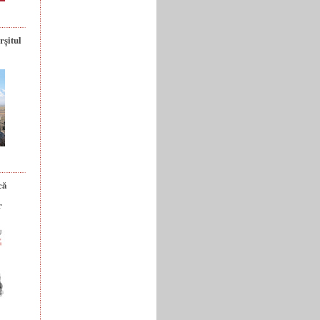
rșitul
că
r