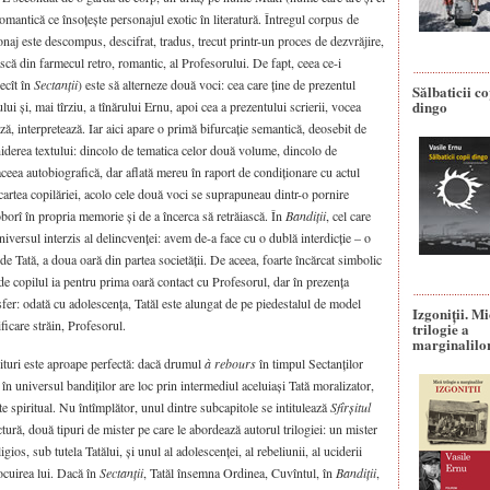
romantică ce însoțește personajul exotic în literatură. Întregul corpus de
sonaj este descompus, descifrat, tradus, trecut printr-un proces de dezvrăjire,
scă din farmecul retro, romantic, al Profesorului. De fapt, ceea ce-i
ecît în
Sectanții
) este să alterneze două voci: cea care ține de prezentul
Sălbaticii co
dingo
lui și, mai tîrziu, a tînărului Ernu, apoi cea a prezentului scrierii, vocea
ză, interpretează. Iar aici apare o primă bifurcație semantică, deosebit de
hiderea textului: dincolo de tematica celor două volume, dincolo de
aceea autobiografică, dar aflată mereu în raport de condiționare cu actul
cartea copilăriei, acolo cele două voci se suprapuneau dintr-o pornire
borî în propria memorie și de a încerca să retrăiască. În
Bandiții
, cel care
niversul interzis al delincvenței: avem de-a face cu o dublă interdicție – o
i de Tată, a doua oară din partea societății. De aceea, foarte încărcat simbolic
de copilul ia pentru prima oară contact cu Profesorul, dar în prezența
sfer: odată cu adolescența, Tatăl este alungat de pe piedestalul de model
Izgoniții. M
ificare străin, Profesorul.
trilogie a
marginalilo
pituri este aproape perfectă: dacă drumul
à rebours
în timpul Sectanților
 în universul bandiților are loc prin intermediul aceluiași Tată moralizator,
e spiritual. Nu întîmplător, unul dintre subcapitole se intitulează
Sfîrșitul
ectură, două tipuri de mister pe care le abordează autorul trilogiei: un mister
eligios, sub tutela Tatălui, și unul al adolescenței, al rebeliunii, al uciderii
ocuirea lui. Dacă în
Sectanții
, Tatăl însemna Ordinea, Cuvîntul, în
Bandiții
,