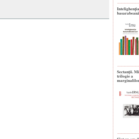
Intelighenți
basarabeană
Sectanţii. M
trilogie a
marginalilo
Sînt un om d