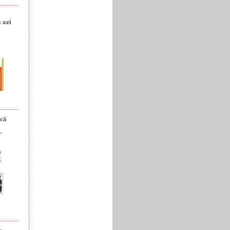
a
 azi
ică
r
e