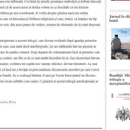
ea este tulburată, Cuvîntul își pierde greutatea simbolică și trebuie înlocuit
Cred că de aceea acest al doilea volum se și deschide cu un lexicon
vorbirea pe noi coordonate. E vorba despre găsirea unei noi ordini
Jurnal la sfâ
care să înlocuiască Ordinea religioasă și care, totuși, să implice un tip
lumii
r este, din acest punct de vedere, extrem de ofertantă: de la setul draconic
 interpretare a acestei trilogii, care devine evidentă după apariția primelor
care, mai mult decît autobiografic, își are rădăcinile într-un prezent al
acter de paidee solitară. Deja departe de schematismul facil al primelor sale
 scriitor, are din ce în ce mai multă încredere în el, face incursiuni într-un
ainte, scriitura lui capătă noi valențe stilistice, devine literatură. Aș mai
l că încă nu a învățat să personalizeze discursurile actorilor pe care-i urcă
Bandiţii. Mi
n bandit, fie o codoașă bătrînă, îl auzi pe Vasile Ernu ținînd un discurs.
trilogie a
ste că un subtitlu (sau supra-?) general al acestei trilogii autoficționale ar
marginalilo
outati
,
Presa