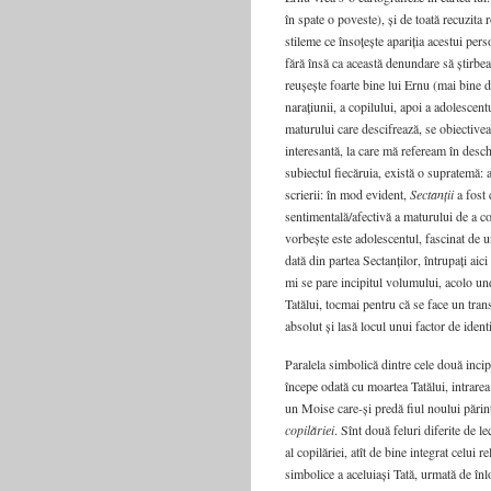
în spate o poveste), și de toată recuzita 
stileme ce însoțește apariția acestui per
fără însă ca această denundare să știrbea
reușește foarte bine lui Ernu (mai bine d
narațiunii, a copilului, apoi a adolescentu
maturului care descifrează, se obiectivea
interesantă, la care mă refeream în desc
subiectul fiecăruia, există o supratemă: 
scrierii: în mod evident,
Sectanții
a fost 
sentimentală/afectivă a maturului de a co
vorbește este adolescentul, fascinat de u
dată din partea Sectanților, întrupați aic
mi se pare incipitul volumului, acolo un
Tatălui, tocmai pentru că se face un tran
absolut și lasă locul unui factor de ident
Paralela simbolică dintre cele două inci
începe odată cu moartea Tatălui, intrarea
un Moise care-și predă fiul noului părint
copilăriei
. Sînt două feluri diferite de l
al copilăriei, atît de bine integrat celui r
simbolice a aceluiași Tată, urmată de înl