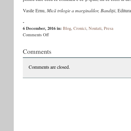
Vasile Ernu,
Mică trilogie a marginalilor, Bandiții
, Editur
-
6 December, 2016
in:
Blog
,
Cronici
,
Noutati
,
Presa
on
Comments Off
Bandiții
lui
Comments
Vasile
Ernu
Comments are closed.