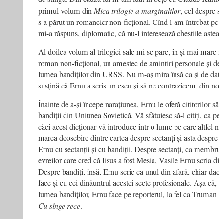
primul volum din
Mica trilogie a marginalilor
, cel despre 
s-a părut un romancier non-ficțional. Cînd l-am întrebat p
mi-a răspuns, diplomatic, că nu-l interesează chestiile astea
Al doilea volum al trilogiei sale mi se pare, în și mai mare
roman non-ficțional, un amestec de amintiri personale și d
lumea bandiților din URSS. Nu m-aș mira însă ca și de da
susțină că Ernu a scris un eseu și să ne contrazicem, din n
Înainte de a-și începe narațiunea, Ernu le oferă cititorilor s
bandiții din Uniunea Sovietică. Vă sfătuiesc să-l citiți, ca pe
căci acest dicționar vă introduce într-o lume pe care altfel n
marea deosebire dintre cartea despre sectanți și asta despre b
Ernu cu sectanții și cu bandiții. Despre sectanți, ca membru
evreilor care cred că Iisus a fost Mesia, Vasile Ernu scria din
Despre bandiți, însă, Ernu scrie ca unul din afară, chiar dac
face și cu cei dinăuntrul acestei secte profesionale. Așa că
lumea bandiților, Ernu face pe reporterul, la fel ca Truma
Cu sînge rece
.