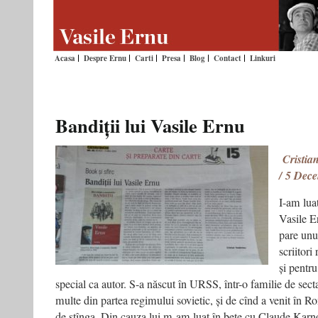
Acasa
Despre Ernu
Carti
Presa
Blog
Contact
Linkuri
Bandiții lui Vasile Ernu
Cristian
/ 5 Dec
I-am luat
Vasile E
pare unu
scriitor
și pentr
special ca autor. S-a născut în URSS, într-o familie de secta
multe din partea regimului sovietic, și de cînd a venit în
de stînga. Din cauza lui m-am luat în bețe cu Claude Karno