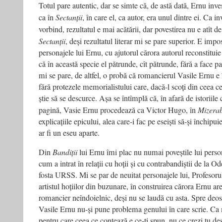
Totul pare autentic, dar se simte că, de astă dată, Ernu inve
ca în
Sectanții
, în care el, ca autor, era unul dintre ei. Ca 
vorbind, rezultatul e mai acătării, dar povestirea nu e atît d
Sectanții
, deși rezultatul literar mi se pare superior. E impos
personajele lui Ernu, cu ajutorul cărora autorul reconstituie
că în această specie el pătrunde, cît pătrunde, fără a face p
mi se pare, de altfel, o probă că romancierul Vasile Ernu e î
fără protezele memorialistului care, dacă-l scoți din ceea ce 
știe să se descurce. Așa se întîmplă că, în afară de istoriile
pagină, Vasie Ernu procedează ca Victor Hugo, în
Mizerab
explicațiile epicului, alea care-i fac pe eseiști să-și închipu
ar fi un eseu aparte.
Din
Bandiții
lui Ernu îmi plac nu numai poveștile lui perso
cum a intrat în relații cu hoții și cu contrabandiștii de la Od
fosta URSS. Mi se par de neuitat personajele lui, Profesorul
artistul hoțiilor din buzunare, în construirea cărora Ernu ar
romancier neîndoielnic, deși nu se laudă cu asta. Spre deoseb
Vasile Ernu nu-și pune problema genului în care scrie. Ca m
pentru care ceea ce contează e ce-ți spun, nu ce crezi tu des