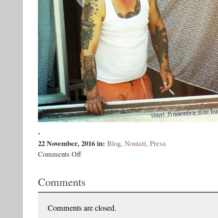
-
22 November, 2016
in:
Blog
,
Noutati
,
Presa
on
Comments Off
Bandiţii
la
Comments
Chişinău:
24
şi
25
Comments are closed.
noiembrie