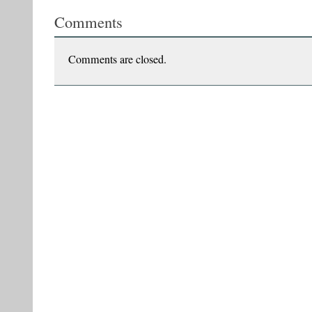
din
Comments
URSS
Comments are closed.