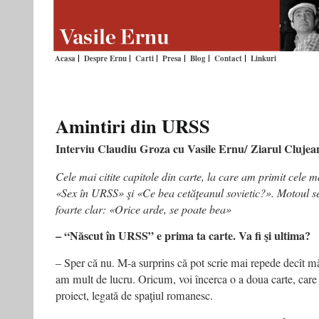
Acasa
Despre Ernu
Carti
Presa
Blog
Contact
Linkuri
Amintiri din URSS
Interviu Claudiu Groza cu Vasile Ernu/
Ziarul Clujean
Cele mai citite capitole din carte, la care am primit cele 
«Sex în URSS» şi «Ce bea cetăţeanul sovietic?». Motoul se
foarte clar: «Orice arde, se poate bea»
– “Născut în URSS” e prima ta carte. Va fi şi ultima?
– Sper că nu. M-a surprins că pot scrie mai repede decît 
am mult de lucru. Oricum, voi încerca o a doua carte, care 
proiect, legată de spaţiul romanesc.