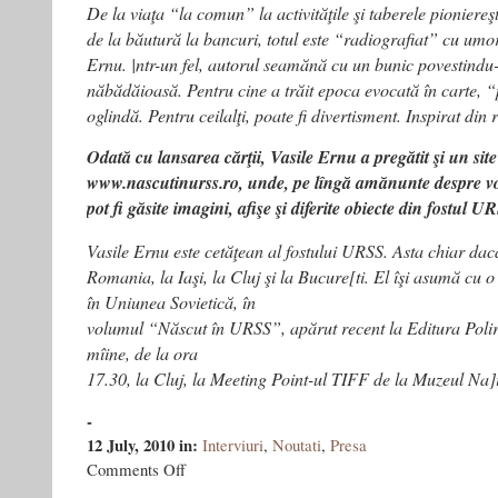
De la viaţa “la comun” la activităţile şi taberele pioniereşt
de la băutură la bancuri, totul este “radiografiat” cu umor
Ernu. |ntr-un fel, autorul seamănă cu un bunic povestindu-ţ
năbădăioasă. Pentru cine a trăit epoca evocată în carte, 
oglindă. Pentru ceilalţi, poate fi divertisment. Inspirat din r
Odată cu lansarea cărţii, Vasile Ernu a pregătit şi un site
www.nascutinurss.ro, unde, pe lîngă amănunte despre volu
pot fi găsite imagini, afişe şi diferite obiecte din fostul 
Vasile Ernu este cetăţean al fostului URSS. Asta chiar dacă
Romania, la Iaşi, la Cluj şi la Bucure[ti. El îşi asumă cu o 
în Uniunea Sovietică, în
volumul “Născut în URSS”, apărut recent la Editura Poliro
mîine, de la ora
17.30, la Cluj, la Meeting Point-ul TIFF de la Muzeul Na]
-
12 July, 2010
in:
Interviuri
,
Noutati
,
Presa
on
Comments Off
Amintiri