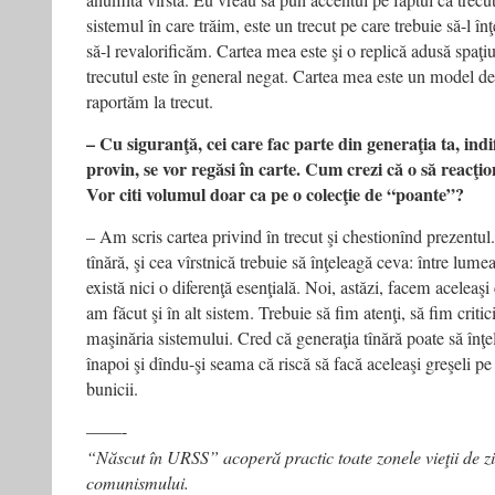
anumită vîrstă. Eu vreau să pun accentul pe faptul că trecut
sistemul în care trăim, este un trecut pe care trebuie să-l î
să-l revalorificăm. Cartea mea este şi o replică adusă spaţ
trecutul este în general negat. Cartea mea este un model d
raportăm la trecut.
– Cu siguranţă, cei care fac parte din generaţia ta, indi
provin,
se vor regăsi în carte. Cum crezi că o să reacţio
Vor citi volumul doar ca pe o colecţie de “poante”?
– Am scris cartea privind în trecut şi chestionînd prezentul
tînără, şi cea vîrstnică trebuie să înţeleagă ceva: între lu
există nici o diferenţă esenţială. Noi, astăzi, facem aceleaş
am făcut şi în alt sistem. Trebuie să fim atenţi, să fim critic
maşinăria sistemului. Cred că generaţia tînără poate să înţe
înapoi şi dîndu-şi seama că riscă să facă aceleaşi greşeli pe 
bunicii.
——-
“Născut în URSS” acoperă practic toate zonele vieţii de zi
comunismului.