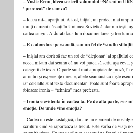
– Vasile Ernu, ideea scrierii volumului “Născut în URSS”
“provocat”
de cineva?
– Ideea mi-a aparţinut. A fost, iniţial, un proiect mai ampl
mulţi oameni născuţi în Uniunea Sovietică, dar n-a ieşit, a
cartea singur. A durat două luni documentarea şi trei luni s
– E o abordare personală, sau un fel de “studiu ştiinţif
– Inişial am dorit să fac un soi de “dicţionar” al spa]iului 
aceea mi-am dat seama că nu voi putea să scriu aşa ceva, ş
categorii de texte. O parte sunt mai apropiate de proză, în
amintiri şi experienţe directe, altele seamănă cu nişte eseuri,
iar celelalte sunt texte-documentar. Toate sunt foarte apropiat
folosesc ironia – “tehnica” mea preferată.
– Ironia e evidentă în cartea ta. Pe de altă parte, se sim
emoţie. De
unde vine emoţia?
– Cartea nu este nostalgică, dar are un element de nostalgie,
scriiturii cînd se raportează la trecut. Este vorba de viaţa noa