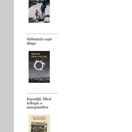
Sălbaticii copii
dingo
Izgoniții. Mică
trilogie a
marginalilor