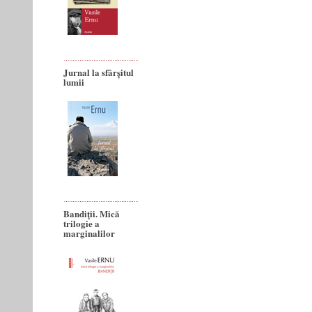
Jurnal la sfârșitul
lumii
Bandiţii. Mică
trilogie a
marginalilor