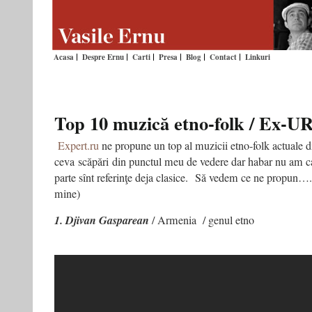
Acasa
Despre Ernu
Carti
Presa
Blog
Contact
Linkuri
Top 10 muzică etno-folk / Ex-U
Expert.ru
ne propune un top al muzicii etno-folk actuale 
ceva scăpări din punctul meu de vedere dar habar nu am car
parte sînt referinţe deja clasice. Să vedem ce ne propun…. 
mine)
1. Djivan Gasparean
/ Armenia / genul etno