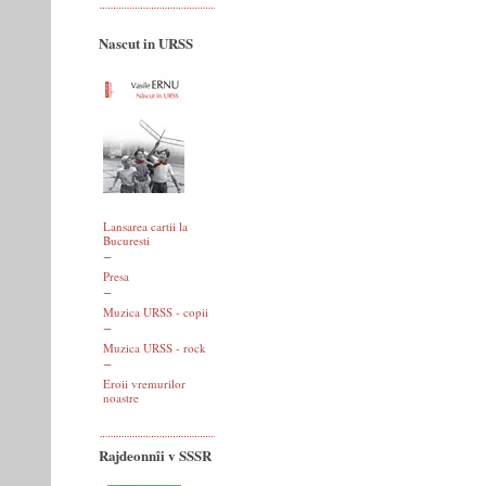
Nascut in URSS
Lansarea cartii la
Bucuresti
Presa
Muzica URSS - copii
Muzica URSS - rock
Eroii vremurilor
noastre
Rajdeonnîi v SSSR