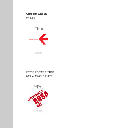
Sînt un om de
stînga
Intelighenţia rusă
azi – Vasile Ernu