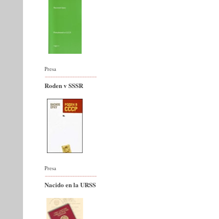
Presa
Roden v SSSR
Presa
Nacido en la URSS