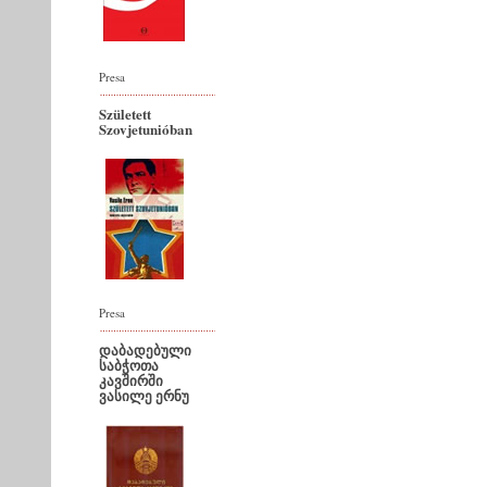
Presa
Született
Szovjetunióban
Presa
დაბადებული
საბჭოთა
კავშირში
ვასილე ერნუ