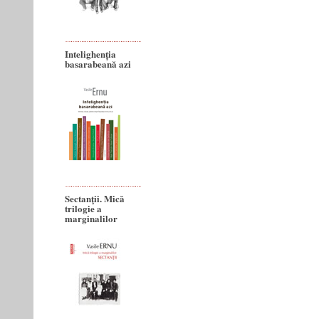
Intelighenția
basarabeană azi
Sectanţii. Mică
trilogie a
marginalilor