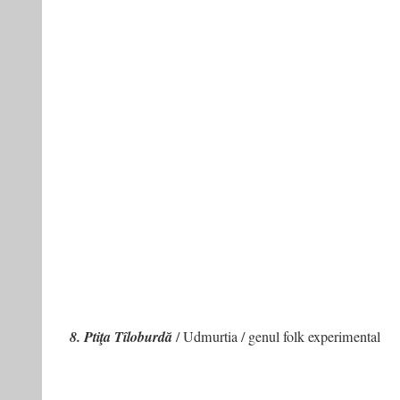
8. Ptiţa Tîloburdă
/ Udmurtia / genul folk experimental