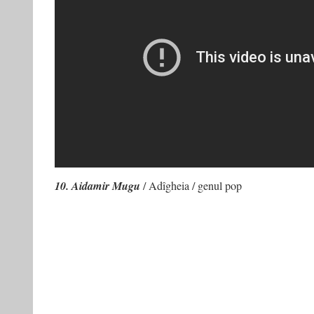
10. Aidamir Mugu
/ Adîgheia / genul pop