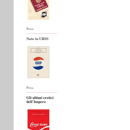
Presa
Nato in URSS
Presa
Gli ultimi eretici
dell`Impero