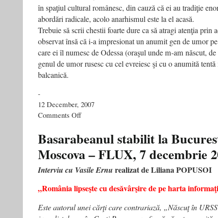
în spaţiul cultural românesc, din cauză că ei au tradiţie en
abordări radicale, acolo anarhismul este la el acasă.
Trebuie să scrii chestii foarte dure ca să atragi atenţia prin
observat însă că i-a impresionat un anumit gen de umor pe 
care ei îl numesc de Odessa (oraşul unde m-am născut, de a
genul de umor rusesc cu cel evreiesc şi cu o anumită tent
balcanică.
-
12 December, 2007
on
Comments Off
“In
sufletul
Basarabeanul stabilit la Bucurest
nostru,
Moscova – FLUX, 7 decembrie 2
Lenin
ramane
un
realizat de Liliana POPUSOI
Interviu cu Vasile Ernu
erou
pozitiv”
„România lipseşte cu desăvârşire de pe harta informaţ
Vasile
Ernu
Este autorul unei cărţi care contrariază, „Născuţ în URS
nu