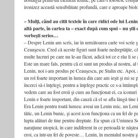
nostalgia printr-un element tehnic, pe care-l folosesc conşti
ironizez această sensibilitate profun­dă, care e aproape biol
– Mulţi, când au citit textele în care ridici ode lui Lenin
altă parte, în cartea ta – exact după cum spui – nu ştii c
vorbeşti serios…
– Despre Lenin am scris, iar în următoarea carte voi scrie şi
Ceauşescu. Cred că aceste figuri sunt foarte nedreptăţite, că
multe lucruri pe care nu le-au făcut, adică tot ce e rău li se a
Este un mare fals, pentru că ei sunt un produs al nostru, al
Lenin, noi i-am produs pe Ceauşescu, pe Stalin etc. Apoi, a
un rol foarte important în lumea din care am ieşit şi mi se p
încerci să-i înţelegi, pentru a înţelege practic ce s-a întâmp
vedem care au fost eroii şi cum au funcţionat ei, ca iconuri 
Lenin e foarte important, din cauză că el se afla lângă tine în
Era Lenin pentru toată lumea: aveai un Lenin mic, un Len
tătic, un Lenin bunic, şi acest icon funcţiona ca un fel de pa
lupta alături de tine pentru dreptate. Eu spun că Uniunea So
naraţiune utopică, în care indiferent în ce perioadă te năştea
eroi, ca într-un fel de poveste… Lenin, în mentalul nostru şi 