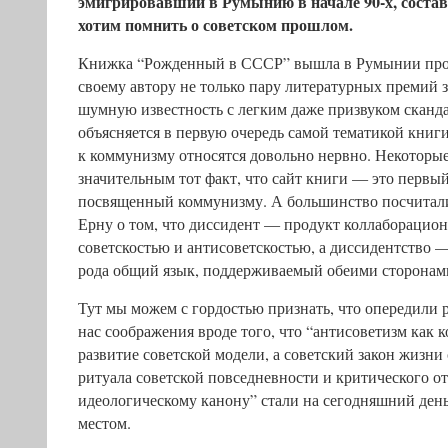
эмигрировавший в Румынию в начале 90-х, состави
хотим помнить о советском прошлом.
Книжка “Рожденный в СССР” вышла в Румынии про
своему автору не только пару литературных премий з
шумную известность с легким даже призвуком сканд
объясняется в первую очередь самой тематикой книг
к коммунизму относятся довольно нервно. Некоторы
значительным тот факт, что сайт книги — это первы
посвященный коммунизму. А большинство посчитали
Ерну о том, что диссидент — продукт коллаборацио
советскостью и антисоветскостью, а диссидентство —
рода общий язык, поддерживаемый обеими сторонам
Тут мы можем с гордостью признать, что опередили 
нас соображения вроде того, что “антисоветизм как 
развитие советской модели, а советский закон жизни
ритуала советской повседневности и критического о
идеологическому канону” стали на сегодняшний ден
местом.