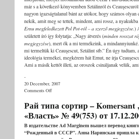
már s a következő könyvemben Sztálinról és Ceauşescuról 
nagyon igazságtalanul bánt az utókor, hogy számos olyan d
nekik, amit meg se tettek, mindent, ami rossz, a nyakukba 
Ernu megfeledkezett Pol Pot-ról – a szerző megjegyzése.
)
született író így folytatja: „Nagy átverés (
minden
rosszat rá
megjegyzése
), mert ők a mi termékeink, a mindannyiunké.
mi termeltük ki Ceauşescut, Sztálint stb.” Én úgy tudtam, 
ideológia termékei, megkérem hát Ernut, ne írja Ceauşesc
Ami a másik kettőt illeti, az oroszok csináljanak velük, am
-
20 December, 2007
on
Comments Off
Ernuvaszszszk
–
Рай типа сортир – Komersant
Catavencu,
«Власть» № 49(753) от 17.12.20
20
Decembrie
2007
В издательстве Ad Marginem вышел перевод книг
“Рожденный в СССР”. Анна Наринская пришла к 