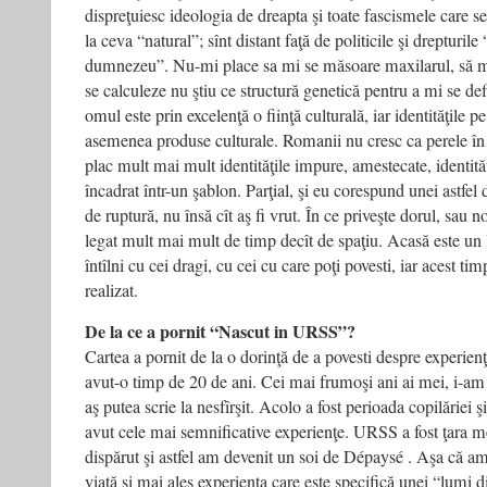
dispreţuiesc ideologia de dreapta şi toate fascismele care se 
la ceva “natural”; sînt distant faţă de politicile şi drepturil
dumnezeu”. Nu-mi place sa mi se măsoare maxilarul, să mi 
se calculeze nu ştiu ce structură genetică pentru a mi se def
omul este prin excelenţă o fiinţă culturală, iar identităţile p
asemenea produse culturale. Romanii nu cresc ca perele în 
plac mult mai mult identităţile impure, amestecate, identităţ
încadrat într-un şablon. Parţial, şi eu corespund unei astfel 
de ruptură, nu însă cît aş fi vrut. În ce priveşte dorul, sau n
legat mult mai mult de timp decît de spaţiu. Acasă este un l
întîlni cu cei dragi, cu cei cu care poţi povesti, iar acest tim
realizat.
De la ce a pornit “Nascut in URSS”?
Cartea a pornit de la o dorinţă de a povesti despre experien
avut-o timp de 20 de ani. Cei mai frumoşi ani ai mei, i-am
aş putea scrie la nesfîrşit. Acolo a fost perioada copilăriei 
avut cele mai semnificative experienţe. URSS a fost ţara m
dispărut şi astfel am devenit un soi de Dépaysé . Aşa că am
viaţă şi mai ales experienţa care este specifică unei “lumi di