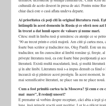
urmăresc dezbaterile şi situaţia culturală etc. Chiar scriu des
culturală de acolo deseori în presa de aici. Pentru mine Rus
chiar dacă este o casă aflata undeva departe.
Ai prioritatea că poţi citi în original literatura rusă. Eşt
întâmplă în acest domeniu în Rusia şi ce oferă nou azi l
în trecut a dat lumii opere de valoare şi nume mari.
Citesc mult în limba rusă şi urmăresc cu atenţie ce se petr
’90 au trecut printr-o criză majoră. Am citit şi cartea mea, 
foarte bun scriitor şi traducător rus, Oleg Panfil. Este un 
traducător, un fin cunoscător al limbii române şi, fireşte, al
priveşte literatura rusă, ea este foarte bine poziţionată şi a
literatură. Există multă maculatură, însă, şi multă literatură
şi în alte limbi. Literatura rusă s-a impus demult ca fiind o
încearcă să-şi păstreze acest prestigiu. În acest moment, în
mai semnificative literaturi, ne place sau nu ne place nouă.
Cum a fost primită cartea ta la Moscova? Şi cum e cu c
mai mare”, îl resimţi uneori?
E prematur să vorbim despre receptare, căci abia a ieşit şi
lung, însă primele reacţii sunt pozitive. Lor le-a plăcut iron