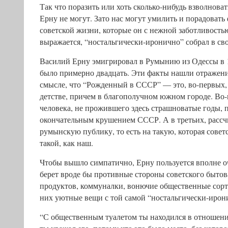
Так что поразить или хоть сколько-нибудь взволнова
Ерну не могут. Зато нас могут умилить и порадовать
советской жизни, которые он с нежной заботливостью
выражается, “ностальгически-иронично” собрал в сво
Василий Ерну эмигрировал в Румынию из Одессы в 19
было примерно двадцать. Эти факты нашли отражение
смысле, что “Рожденный в СССР” — это, во-первых
детстве, причем в благополучном южном городе. Во
человека, не прожившего здесь страшноватые годы, 
окончательным крушением СССР. А в третьих, рассчи
румынскую публику, то есть на такую, которая совет
такой, как наш.
Чтобы вышло симпатично, Ерну пользуется вполне 
берет вроде бы противные стороны советского быто
продуктов, коммуналки, вонючие общественные сорт
них уютные вещи с той самой “ностальгически-ирон
“С общественным туалетом ты находился в отношения