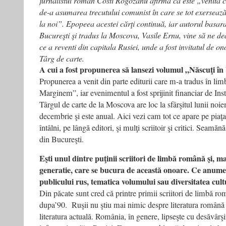
jurnalistul român Costi Rogozanu afirmă că este „venită 
se
da
de-a asumarea trecutului comunist în care se tot exersează
in
la noi”. Epopeea acestei cărţi continuă, iar autorul basarab
laturi
Bucureşti şi tradus la Moscova, Vasile Ernu, vine să ne d
sa
ce a reventi din capitala Rusiei, unde a fost invitatul de on
spuna
–
Târg de carte.
Adevarul
A cui a fost propunerea să lansezi volumul „Născuţi 
literar
Propunerea a venit din parte editurii care m-a tradus în lim
si
Marginem”, iar evenimentul a fost sprijinit financiar de Inst
artistic
,
Târgul de carte de la Moscova are loc la sfârşitul lunii noi
12
decembrie şi este anual. Aici vezi cam tot ce apare pe piaţa
decembrie
întâlni, pe lângă editori, şi mulţi scriitoir şi critici. Seamăn
2007
din Bucureşti.
Eşti unul dintre puţinii scriitori de limbă română şi, m
generatie, care se bucura de această onoare. Ce anume 
publicului rus, tematica volumului sau diversitatea cul
Din păcate sunt cred că printre primii scriitori de limbă ro
dupa’90. Ruşii nu ştiu mai nimic despre literatura română 
literatura actuală. România, în genere, lipseşte cu desăvârşi