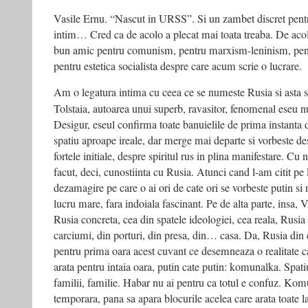
Tarabacucarti.ro,
Vasile Ernu. “Nascut in URSS”. Si un zambet discret pent
febr
intim… Cred ca de acolo a plecat mai toata treaba. De acol
2008
bun amic pentru comunism, pentru marxism-leninism, pentr
pentru estetica socialista despre care acum scrie o lucrare.
Am o legatura intima cu ceea ce se numeste Rusia si asta s
Tolstaia, autoarea unui superb, ravasitor, fenomenal eseu 
Desigur, eseul confirma toate banuielile de prima instanta 
spatiu aproape ireale, dar merge mai departe si vorbeste de
fortele initiale, despre spiritul rus in plina manifestare. Cu
facut, deci, cunostiinta cu Rusia. Atunci cand l-am citit 
dezamagire pe care o ai ori de cate ori se vorbeste putin s
lucru mare, fara indoiala fascinant. Pe de alta parte, insa,
Rusia concreta, cea din spatele ideologiei, cea reala, Rusia
carciumi, din porturi, din presa, din… casa. Da, Rusia din c
pentru prima oara acest cuvant ce desemneaza o realitate car
arata pentru intaia oara, putin cate putin: komunalka. Spati
familii, familie. Habar nu ai pentru ca totul e confuz. Kom
temporara, pana sa apara blocurile acelea care arata toate la