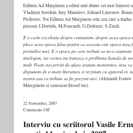
Editura Ad Marginem a editat unii dintre cei mai faimosi sc
Vladimir Sorokin, Iury Mamleev, Eduard Limonov, Baian 
Prohorov. Tot Editura Ad Marginem este cea care a tradus i
precum J.Derrida, M.Foucault, G.Deleuze, S.Zizek.
E o carte excelenta despre comunism, despre acea epoca n
place acea epoca falsa pentru ca aceasta este epoca mea f
parintilor mei. E o epoca pe care trebuie sa ne-o asumam s
intelegem, iar cartea nu trateaza o problema banala de nos
mult. Poate noi priviti de afara aratam monstruos, insa va
dispunem de o mare literatura si rezistam cu ajutorul ei, i
nostru asa ca trebuie sa fie prezent aici.
(Alexandr Ivanov d
Mareginem si cunoscut filosof rus)
-
22 November, 2007
on
Comments Off
Moscova
pariaza
Interviu cu scriitorul Vasile Ernu
pe
Vasile