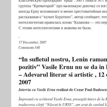
классическую пропорцию “ерша”: 500 г пива и 50 г 
группы “Крематорий” про маленькую девочку со взг
иногда Ерну вспоминает и менее хрестоматийные ве
рассказывая о “культе Буратино”, автор сообщает, чт
интеллигентам нравилась хохма “Казанова — это пе
С этими интеллигентами я знакома не была.
-
17 December, 2007
on
Comments Off
Рай
типа
“In sufletul nostru, Lenin rama
сортир
pozitiv” Vasile Ernu nu se da in 
–
Komersant
– Adevarul literar si artistic , 1
,
Журнал
2007
«Власть»
№
realizat de Cezar Paul Badescu
Interviu cu Vasile Ernu
49(753)
от
Împreună cu scriitorul Vasile Ernu, proaspăt întors de la 
17.12.2007
traducerea cărţii “Născut în URSS”, am avut de curând l