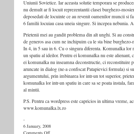
Uniunii Sovietice. Iar aceasta solutie temporara se producea
nu demult ar fi locuit reprezentantii clasei burghezo-mosier
deposedati de locuinte ce au revenit oamenilor muncii si fami
6 familii locuiau casa uneia singure. Si incepea nebunia. 
Prietenii mei au gandit problema din alt unghi. Si au construi
de generos asa cum ne inchipuim ca le sta bine burghezo-mos
In 4, in 5 sau in 6. Cu o singura diferenta. Komunalka lor n
un spatiu al ideilor. Pentru ei komunalka nu este alienant,
ei komunalka nu inseamna deconstructie, ci reconstituire p
aruncate in dialog (ne-a confiscat Patapievici formula) si s
argumentului, prin imbinarea lor intr-un tot superior, priet
komunalka lor intr-un spatiu in care sa se poata instala, fara
al mintii.
P.S. Pentru ca wordpress este capricios in ultima vreme, ac
www.komunalka.lx.ro
-
6 January, 2008
on
Comments Off