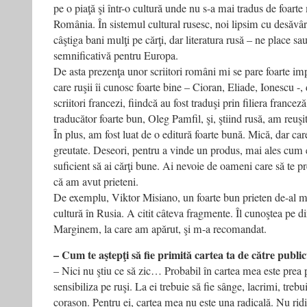
pe o piaţă şi într-o cultură unde nu s-a mai tradus de foart
România. În sistemul cultural rusesc, noi lipsim cu desăvâr
câştiga bani mulţi pe cărţi, dar literatura rusă – ne place s
semnificativă pentru Europa.
De asta prezenţa unor scriitori români mi se pare foarte im
care ruşii îi cunosc foarte bine – Cioran, Eliade, Ionescu -,
scriitori francezi, fiindcă au fost traduşi prin filiera france
traducător foarte bun, Oleg Pamfil, şi, ştiind rusă, am reuş
În plus, am fost luat de o editură foarte bună. Mică, dar car
greutate. Deseori, pentru a vinde un produs, mai ales cum es
suficient să ai cărţi bune. Ai nevoie de oameni care să te p
că am avut prieteni.
De exemplu, Viktor Misiano, un foarte bun prieten de-al m
cultură în Rusia. A citit câteva fragmente. Îl cunoştea pe d
Marginem, la care am apărut, şi m-a recomandat.
– Cum te aştepţi să fie primită cartea ta de către publi
– Nici nu ştiu ce să zic… Probabil în cartea mea este prea p
sensibiliza pe ruşi. La ei trebuie să fie sânge, lacrimi, trebu
corason. Pentru ei, cartea mea nu este una radicală. Nu rid