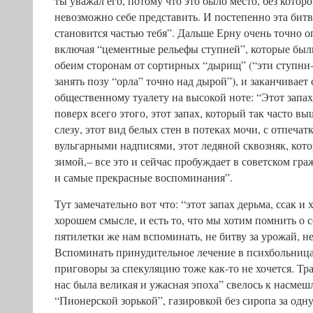
ты уважал его, потому что это было место, без котор
невозможно себе представить. И постепенно эта битва,
становится частью тебя”. Дальше Ерну очень точно о
включая “цементные рельефы ступней”, которые бы
обеим сторонам от сортирных “дырищ” (“эти ступни
занять позу “орла” точно над дырой”), и заканчивает
общественному туалету на высокой ноте: “Этот запах
поверх всего этого, этот запах, который так часто в
слезу, этот вид белых стен в потеках мочи, с отпечат
вульгарными надписями, этот ледяной сквозняк, кот
зимой,– все это и сейчас пробуждает в советском г
и самые прекрасные воспоминания”.
Тут замечательно вот что: “этот запах дерьма, ссак и
хорошем смысле, и есть то, что мы хотим помнить о с
пятилетки же нам вспоминать, не битву за урожай, н
Вспоминать принудительное лечение в психбольница
приговоры за спекуляцию тоже как-то не хочется. Т
нас была великая и ужасная эпоха” свелось к насм
“Пионерской зорькой”, газировкой без сиропа за одн