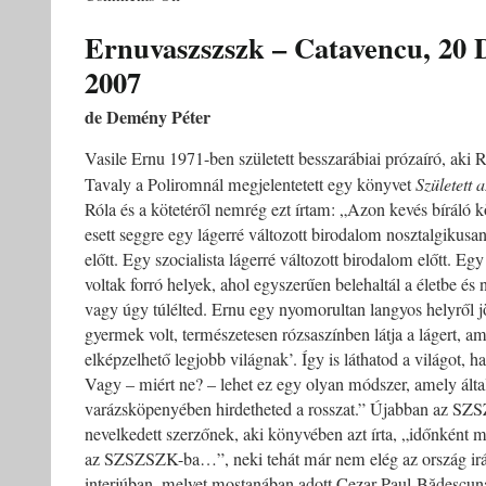
Komunalka
–
Ernuvaszszszk – Catavencu, 20
http://mihaip.uv.ro
2007
de Demény Péter
Vasile Ernu 1971-ben született besszarábiai prózaíró, aki 
Tavaly a Poliromnál megjelentetett egy könyvet
Született a
Róla és a kötetéről nemrég ezt írtam: „Azon kevés bíráló 
esett seggre egy lágerré változott birodalom nosztalgikusan
előtt. Egy szocialista lágerré változott birodalom előtt. Eg
voltak forró helyek, ahol egyszerűen belehaltál a életbe és
vagy úgy túlélted. Ernu egy nyomorultan langyos helyről 
gyermek volt, természetesen rózsaszínben látja a lágert, am
elképzelhető legjobb világnak’. Így is láthatod a világot, h
Vagy – miért ne? – lehet ez egy olyan módszer, amely ált
varázsköpenyében hirdetheted a rosszat.” Újabban az SZS
nevelkedett szerzőnek, aki könyvében azt írta, „időnként 
az SZSZSZK-ba…”, neki tehát már nem elég az ország irán
interjúban, melyet mostanában adott Cezar Paul-Bădescunak