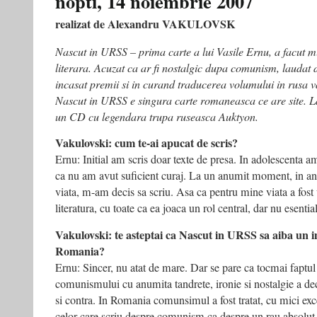
nopti, 14 noiembrie 2007
Ernu
realizat de Alexandru VAKULOVSK
Nascut in URSS – prima carte a lui Vasile Ernu, a facut m
literara. Acuzat ca ar fi nostalgic dupa comunism, laudat 
incasat premii si in curand traducerea volumului in rusa v
Nascut in URSS e singura carte romaneasca ce are site. La
un CD cu legendara trupa ruseasca Auktyon.
Vakulovski: cum te-ai apucat de scris?
Ernu: Initial am scris doar texte de presa. In adolescenta am
ca nu am avut suficient curaj. La un anumit moment, in an
viata, m-am decis sa scriu. Asa ca pentru mine viata a fos
literatura, cu toate ca ea joaca un rol central, dar nu esenti
Vakulovski: te asteptai ca Nascut in URSS sa aiba un 
Romania?
Ernu: Sincer, nu atat de mare. Dar se pare ca tocmai faptu
comunismului cu anumita tandrete, ironie si nostalgie a dec
si contra. In Romania comunsimul a fost tratat, cu mici exc
celor care scriu despre comunism ca despre un rau absolut