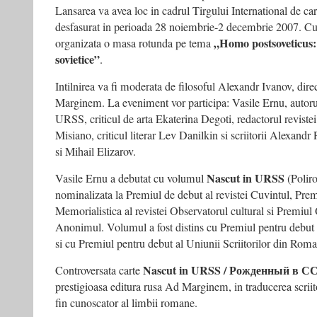
–
Lansarea va avea loc in cadrul Tirgului International de ca
FLUX,
desfasurat in perioada 28 noiembrie-2 decembrie 2007. Cu 
7
„Homo postsoveticus: 
organizata o masa rotunda pe tema
decembrie
sovietice”
.
2007
Intilnirea va fi moderata de filosoful Alexandr Ivanov, dire
Marginem. La eveniment vor participa: Vasile Ernu, autor
URSS, criticul de arta Ekaterina Degoti, redactorul revist
Misiano, criticul literar Lev Danilkin si scriitorii Alexan
si Mihail Elizarov.
Nascut in URSS
Vasile Ernu a debutat cu volumul
(Polir
nominalizata la Premiul de debut al revistei Cuvintul, Pre
Memorialistica al revistei Observatorul cultural si Premiul
Anonimul. Volumul a fost distins cu Premiul pentru debut a
si cu Premiul pentru debut al Uniunii Scriitorilor din Roma
Nascut in URSS / Рожденный в С
Controversata carte
prestigioasa editura rusa Ad Marginem, in traducerea scriit
fin cunoscator al limbii romane.