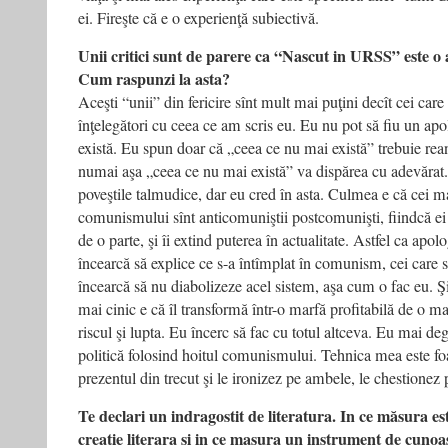
ei. Fireşte că e o experienţă subiectivă.
Unii critici sunt de parere ca “Nascut in URSS” este o
Cum raspunzi la asta?
Aceşti “unii” din fericire sînt mult mai puţini decît cei car
înţelegători cu ceea ce am scris eu. Eu nu pot să fiu un ap
există. Eu spun doar că „ceea ce nu mai există” trebuie reana
numai aşa „ceea ce nu mai există” va dispărea cu adevărat.
poveştile talmudice, dar eu cred în asta. Culmea e că cei m
comunismului sînt anticomuniştii postcomunişti, fiindcă ei
de o parte, şi îi extind puterea în actualitate. Astfel ca apolo
încearcă să explice ce s-a întîmplat în comunism, cei care s
încearcă să nu diabolizeze acel sistem, aşa cum o fac eu. Ş
mai cinic e că îl transformă într-o marfă profitabilă de o 
riscul şi lupta. Eu încerc să fac cu totul altceva. Eu mai d
politică folosind hoitul comunismului. Tehnica mea este fo
prezentul din trecut şi le ironizez pe ambele, le chestionez
Te declari un indragostit de literatura. In ce măsura 
creatie literara si in ce masura un instrument de cunoas