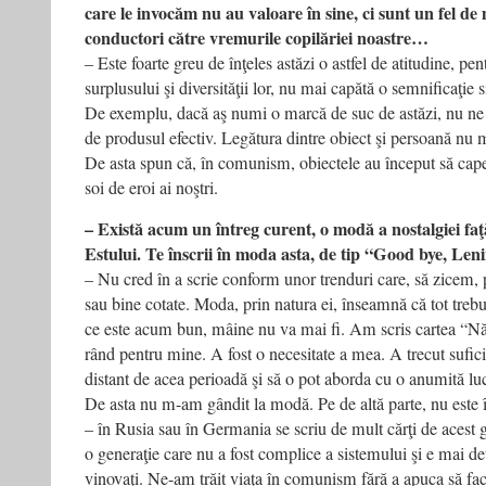
care le invocăm nu au valoare în sine, ci sunt un fel de
conductori către vremurile copilăriei noastre…
– Este foarte greu de înţeles astăzi o astfel de atitudine, pe
surplusului şi diversităţii lor, nu mai capătă o semnificaţie 
De exemplu, dacă aş numi o marcă de suc de astăzi, nu ne
de produsul efectiv. Legătura dintre obiect şi persoană nu m
De asta spun că, în comunism, obiectele au început să cap
soi de eroi ai noştri.
– Există acum un întreg curent, o modă a nostalgiei fa
Estului. Te înscrii în moda asta, de tip “Good bye, Len
– Nu cred în a scrie conform unor trenduri care, să zicem, 
sau bine cotate. Moda, prin natura ei, înseamnă că tot treb
ce este acum bun, mâine nu va mai fi. Am scris cartea “N
rând pentru mine. A fost o necesitate a mea. A trecut sufici
distant de acea perioadă şi să o pot aborda cu o anumită luc
De asta nu m-am gândit la modă. Pe de altă parte, nu este 
– în Rusia sau în Germania se scriu de mult cărţi de acest g
o generaţie care nu a fost complice a sistemului şi e mai d
vinovaţi. Ne-am trăit viaţa în comunism fără a apuca să 