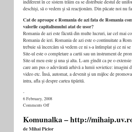
indiferent în ce sistem trăim ea se distribuie destul de unif
deschişi, să o vedem şi să reacţionăm. Din păcate noi nu f
Cat de aproape e Romania de azi fata de Romania com
valorile capitalismului atat de usor?
Romania de azi este făcută din multe lucruri, iar cel mai con
Romania de ieri. Romania de azi este o continuitate a Roma
trebuie să încercăm să vedem ce ni s-a întîmplat şi ce ni se
Site-ul este o completare a cartii sau un instrument de pr
Site-ul meu este şi una şi alta. L-am gîndit ca pe o extensie 
care am pus o adevărată arhivă a lumii sovietice: imagini di
video etc. Însă, automat, a devenit şi un mijloc de promovare
intra, afla şi despre cartea tipărită.
-
6 February, 2008
on
Comments Off
Interviu
cu
Komunalka – http://mihaip.uv.r
Vasile
Ernu
de Mihai Picior
–