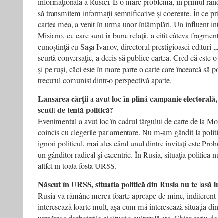
informaţională a Rusiei. E o mare problemă, în primul rând
să transmitem informaţii semnificative şi coerente. În ce pri
cartea mea, a venit în urma unor întâmplări. Un influent int
Misiano, cu care sunt în bune relaţii, a citit câteva fragment
cunoştinţă cu Saşa Ivanov, directorul prestigioasei editur
scurtă conversaţie, a decis să publice cartea. Cred că este o
şi pe ruşi, căci este în mare parte o carte care încearcă să po
trecutul comunist dintr-o perspectivă aparte.
Lansarea cărţii a avut loc în plină campanie electorală,
scutit de tentă politică?
Evenimentul a avut loc în cadrul târgului de carte de la Mo
coincis cu alegerile parlamentare. Nu m-am gândit la politic
ignori politicul, mai ales când unul dintre invitaţi este Proho
un gânditor radical şi excentric. În Rusia, situaţia politica n
altfel în toată fosta URSS.
Născut în URSS, situatia politică din Rusia nu te lasă i
Rusia va rămâne mereu foarte aproape de mine, indiferent 
interesează foarte mult, aşa cum mă interesează situaţia din