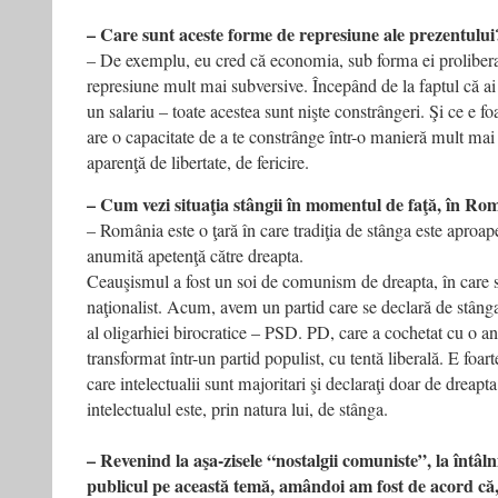
– Care sunt aceste forme de represiune ale prezentului
– De exemplu, eu cred că economia, sub forma ei proliber
represiune mult mai subversive. Începând de la faptul că a
un salariu – toate acestea sunt nişte constrângeri. Şi ce e foa
are o capacitate de a te constrânge într-o manieră mult mai 
aparenţă de libertate, de fericire.
– Cum vezi situaţia stângii în momentul de faţă, în Ro
– România este o ţară în care tradiţia de stânga este aproape
anumită apetenţă către dreapta.
Ceauşismul a fost un soi de comunism de dreapta, în care s-
naţionalist. Acum, avem un partid care se declară de stânga,
al oligarhiei birocratice – PSD. PD, care a cochetat cu o a
transformat într-un partid populist, cu tentă liberală. E foart
care intelectualii sunt majoritari şi declaraţi doar de dreap
intelectualul este, prin natura lui, de stânga.
– Revenind la aşa-zisele “nostalgii comuniste”, la întâl
publicul pe această temă, amândoi am fost de acord că, 