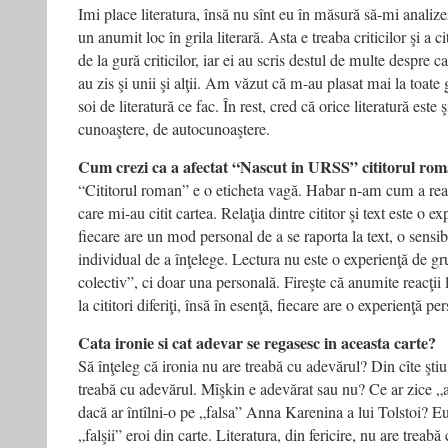
Imi place literatura, însă nu sînt eu în măsură să-mi analizez
un anumit loc în grila literară. Asta e treaba criticilor şi a c
de la gură criticilor, iar ei au scris destul de multe despre ca
au zis şi unii şi alţii. Am văzut că m-au plasat mai la toate 
soi de literatură ce fac. În rest, cred că orice literatură este
cunoaştere, de autocunoaştere.
Cum crezi ca a afectat “Nascut in URSS” cititorul ro
“Cititorul roman” e o eticheta vagă. Habar n-am cum a rea
care mi-au citit cartea. Relaţia dintre cititor şi text este o e
fiecare are un mod personal de a se raporta la text, o sensi
individual de a înţelege. Lectura nu este o experienţă de gru
colectiv”, ci doar una personală. Fireşte că anumite reacţii 
la cititori diferiţi, însă în esenţă, fiecare are o experienţă pe
Cata ironie si cat adevar se regasesc in aceasta carte?
Să înţeleg că ironia nu are treabă cu adevărul? Din cîte ştiu 
treabă cu adevărul. Mîşkin e adevărat sau nu? Ce ar zice
dacă ar întîlni-o pe „falsa” Anna Karenina a lui Tolstoi? E
„falşii” eroi din carte. Literatura, din fericire, nu are treabă