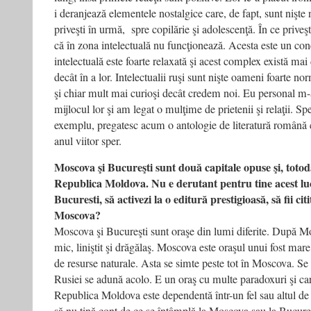
i deranjează elementele nostalgice care, de fapt, sunt nişt
priveşti în urmă, spre copilărie şi adolescenţă. În ce prive
că în zona intelectuală nu funcţionează. Acesta este un conc
intelectuală este foarte relaxată şi acest complex există ma
decât în a lor. Intelectualii ruşi sunt nişte oameni foarte no
şi chiar mult mai curioşi decât credem noi. Eu personal m-
mijlocul lor şi am legat o mulţime de prietenii şi relaţii. Spe
exemplu, pregatesc acum o antologie de literatură română
anul viitor sper.
Moscova şi Bucureşti sunt două capitale opuse şi, totod
Republica Moldova. Nu e derutant pentru tine acest luc
Bucuresti, să activezi la o editură prestigioasă, să fii citi
Moscova?
Moscova şi Bucureşti sunt oraşe din lumi diferite. După M
mic, liniştit şi drăgălaş. Moscova este oraşul unui fost mare 
de resurse naturale. Asta se simte peste tot în Moscova. Se
Rusiei se adună acolo. E un oraş cu multe paradoxuri şi ca
Republica Moldova este dependentă într-un fel sau altul de 