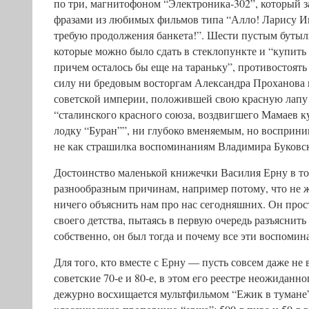
по три, магнитофоном “Электроника-302”, который з
фразами из любимых фильмов типа “Алло! Ларису Ив
требую продолжения банкета!”. Шести пустым бутыл
которые можно было сдать в стеклопункте и “купить
причем осталось бы еще на тараньку”, противостоять
силу ни бредовым восторгам Александра Проханова 
советской империи, положившей свою красную лапу 
“сталинского красного союза, воздвигшего Мамаев к
лодку “Буран””, ни глубоко вменяемым, но восприни
не как страшилка воспоминаниям Владимира Буковск
Достоинство маленькой книжечки Василия Ерну в том
разнообразным причинам, например потому, что не ж
ничего объяснить нам про нас сегодняшних. Он прост
своего детства, пытаясь в первую очередь разъяснить 
собственно, он был тогда и почему все эти воспомин
Для того, кто вместе с Ерну — пусть совсем даже не
советские 70-е и 80-е, в этом его реестре неожиданн
дежурно восхищается мультфильмом “Ежик в тумане