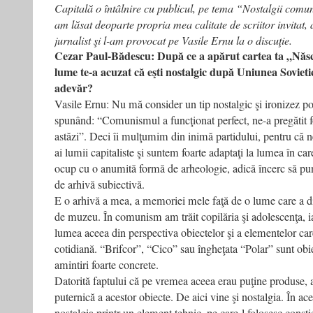
Capitală o întâlnire cu publicul, pe tema “Nostalgii comu
am lăsat deoparte propria mea calitate de scriitor invitat
jurnalist şi l-am provocat pe Vasile Ernu la o discuţie.
Cezar Paul-Bădescu: După ce a apărut cartea ta „Năs
lume te-a acuzat că eşti nostalgic după Uniunea Sovietic
adevăr?
Vasile Ernu: Nu mă consider un tip nostalgic şi ironizez po
spunând: “Comunismul a funcţionat perfect, ne-a pregătit 
astăzi”. Deci îi mulţumim din inimă partidului, pentru că ne
ai lumii capitaliste şi suntem foarte adaptaţi la lumea în ca
ocup cu o anumită formă de arheologie, adică încerc să pu
de arhivă subiectivă.
E o arhivă a mea, a memoriei mele faţă de o lume care a dis
de muzeu. În comunism am trăit copilăria şi adolescenţa, ia
lumea aceea din perspectiva obiectelor şi a elementelor car
cotidiană. “Brifcor”, “Cico” sau îngheţata “Polar” sunt obi
amintiri foarte concrete.
Datorită faptului că pe vremea aceea erau puţine produse,
puternică a acestor obiecte. De aici vine şi nostalgia. În ace