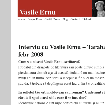
Acasa
Despre Ernu
Carti
Presa
Blog
Contact
Linkuri
Interviu cu Vasile Ernu – Taraba
febr 2008
Cum s-a născut Vasile Ernu, scriitorul?
Probabil din dragoste de literatură sau poate dintr-o simplă 
pierdut aura demult aşa că această titulatură nu mai fasci
mulţi ani în urmă. Scriitorul a început să fie şi el un meseri
ştiu dacă trebuie să deplîngem acest lucru, însă e o realitate
In sufletul tău eşti moldovean sau roman? Unde sunt răd
căruia ii spui acasă si de care ti se face dor?
Identităţile naţionale sînt nişte construcţii culturale şi nu u