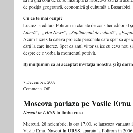
să nu ţină cont de ce se întâmplă la Moscova sau la Bucureşt
de poziţia geografică, economică şi culturală a Basarabiei.
Cu ce te mai ocupi?
Lucrez la editura Polirom în claitate de consilier editorial ş
Liberă”, „Hot News”, „Suplimentul de cultură”, „Esquir
Acum lucrez la câteva proiecte personale care sper să apar
cărţi la care lucrez. Sper ca anul viitor să ies cu ceva nou şi
despre ce e vorba la momentul potrivit.
Îţi mulţumim că ai acceptat invitaţia noastră şi îţi dori
-
7 December, 2007
on
Comments Off
Basarabeanul
stabilit
Moscova pariaza pe Vasile Ernu
la
Bucuresti
in limba rusa
Nascut in URSS
si
tradus
Miercuri, 28 noiembrie, la ora 17.00, se lanseaza varianta in
la
Nascut in URSS
Vasile Ernu,
, aparuta la Polirom in 2006,
Moscova