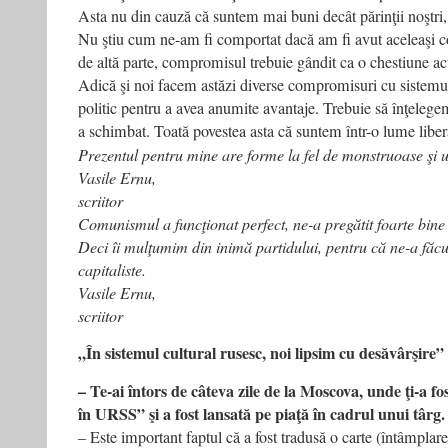
Asta nu din cauză că suntem mai buni decât părinţii noştri,
Nu ştiu cum ne-am fi comportat dacă am fi avut aceleaşi con
de altă parte, compromisul trebuie gândit ca o chestiune ac
Adică şi noi facem astăzi diverse compromisuri cu sistemul
politic pentru a avea anumite avantaje. Trebuie să înţelege
a schimbat. Toată povestea asta că suntem într-o lume liberă
Prezentul pentru mine are forme la fel de monstruoase şi u
Vasile Ernu,
scriitor
Comunismul a funcţionat perfect, ne-a pregătit foarte bine
Deci îi mulţumim din inimă partidului, pentru că ne-a făcut
capitaliste.
Vasile Ernu,
scriitor
„În sistemul cultural rusesc, noi lipsim cu desăvârşire”
– Te-ai întors de câteva zile de la Moscova, unde ţi-a f
în URSS” şi a fost lansată pe piaţă în cadrul unui târg.
– Este important faptul că a fost tradusă o carte (întâmplare