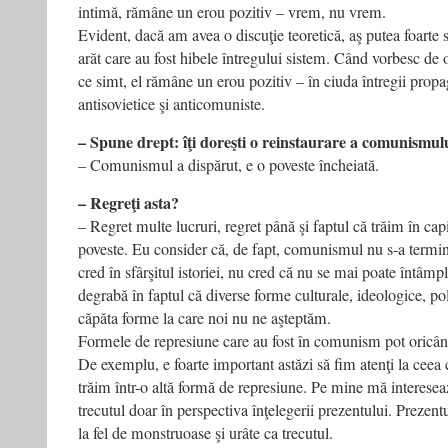
intimă, rămâne un erou pozitiv – vrem, nu vrem.
Evident, dacă am avea o discuţie teoretică, aş putea foarte s
arăt care au fost hibele întregului sistem. Când vorbesc de 
ce simt, el rămâne un erou pozitiv – în ciuda întregii pro
antisovietice şi anticomuniste.
– Spune drept: îţi doreşti o reinstaurare a comunismul
– Comunismul a dispărut, e o poveste încheiată.
– Regreţi asta?
– Regret multe lucruri, regret până şi faptul că trăim în capi
poveste. Eu consider că, de fapt, comunismul nu s-a termina
cred în sfârşitul istoriei, nu cred că nu se mai poate întâm
degrabă în faptul că diverse forme culturale, ideologice, po
căpăta forme la care noi nu ne aşteptăm.
Formele de represiune care au fost în comunism pot oricând
De exemplu, e foarte important astăzi să fim atenţi la ceea
trăim într-o altă formă de represiune. Pe mine mă interesea
trecutul doar în perspectiva înţelegerii prezentului. Prezen
la fel de monstruoase şi urâte ca trecutul.