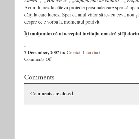
Liberă”, „Hot News”, „Suplimentul de cultură”, „Esquir
Acum lucrez la câteva proiecte personale care sper să apar
cărţi la care lucrez. Sper ca anul viitor să ies cu ceva nou şi
despre ce e vorba la momentul potrivit.
Îţi mulţumim că ai acceptat invitaţia noastră şi îţi dori
-
7 December, 2007
in:
Cronici
,
Interviuri
on
Comments Off
Basarabeanul
stabilit
Comments
la
Bucuresti
si
tradus
Comments are closed.
la
Moscova
–
FLUX,
7
decembrie
2007