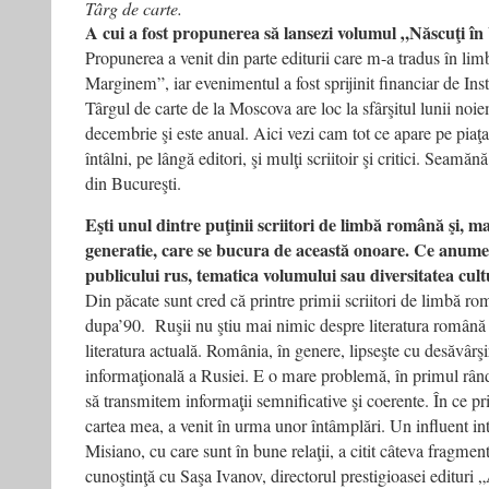
Târg de carte.
A cui a fost propunerea să lansezi volumul „Născuţi 
Propunerea a venit din parte editurii care m-a tradus în lim
Marginem”, iar evenimentul a fost sprijinit financiar de Inst
Târgul de carte de la Moscova are loc la sfârşitul lunii noi
decembrie şi este anual. Aici vezi cam tot ce apare pe piaţa
întâlni, pe lângă editori, şi mulţi scriitoir şi critici. Seamăn
din Bucureşti.
Eşti unul dintre puţinii scriitori de limbă română şi, m
generatie, care se bucura de această onoare. Ce anume 
publicului rus, tematica volumului sau diversitatea cul
Din păcate sunt cred că printre primii scriitori de limbă ro
dupa’90. Ruşii nu ştiu mai nimic despre literatura română 
literatura actuală. România, în genere, lipseşte cu desăvârşi
informaţională a Rusiei. E o mare problemă, în primul rând
să transmitem informaţii semnificative şi coerente. În ce pri
cartea mea, a venit în urma unor întâmplări. Un influent int
Misiano, cu care sunt în bune relaţii, a citit câteva fragment
cunoştinţă cu Saşa Ivanov, directorul prestigioasei editur