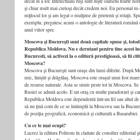
decât în a lor. Intelectualii ruşi sunt nişte oameni foarte no
şi chiar mult mai curioşi decât credem noi. Eu personal m-
mijlocul lor şi am legat o mulţime de prietenii şi relaţii. Spe
exemplu, pregatesc acum o antologie de literatură română
anul viitor sper.
Moscova şi Bucureşti sunt două capitale opuse şi, totod
Republica Moldova. Nu e derutant pentru tine acest luc
Bucuresti, să activezi la o editură prestigioasă, să fii citi
Moscova?
Moscova şi Bucureşti sunt oraşe din lumi diferite. După M
mic, liniştit şi drăgălaş. Moscova este oraşul unui fost mare 
de resurse naturale. Asta se simte peste tot în Moscova. Se
Rusiei se adună acolo. E un oraş cu multe paradoxuri şi ca
Republica Moldova este dependentă într-un fel sau altul de 
să nu ţină cont de ce se întâmplă la Moscova sau la Bucureşt
de poziţia geografică, economică şi culturală a Basarabiei.
Cu ce te mai ocupi?
Lucrez la editura Polirom în claitate de consilier editorial ş