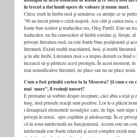
în trecut a dat lumii opere de valoare şi nume mari.
Citesc mult în limba rusă şi urmăresc cu atenţie ce se petr
’90 au trecut printr-o criză majoră. Am citit şi cartea mea, 
foarte bun scriitor şi traducător rus, Oleg Panfil. Este un 
traducător, un fin cunoscător al limbii române şi, fireşte, al
priveşte literatura rusă, ea este foarte bine poziţionată şi a
literatură. Există multă maculatură, însă, şi multă literatură
şi în alte limbi. Literatura rusă s-a impus demult ca fiind o
încearcă să-şi păstreze acest prestigiu. În acest moment, în
mai semnificative literaturi, ne place sau nu ne place nouă.
Cum a fost primită cartea ta la Moscova? Şi cum e cu c
mai mare”, îl resimţi uneori?
E prematur să vorbim despre receptare, căci abia a ieşit şi
lung, însă primele reacţii sunt pozitive. Lor le-a plăcut iron
i deranjează elementele nostalgice care, de fapt, sunt nişt
priveşti în urmă, spre copilărie şi adolescenţă. În ce prive
că în zona intelectuală nu funcţionează. Acesta este un conc
intelectuală este foarte relaxată şi acest complex există ma