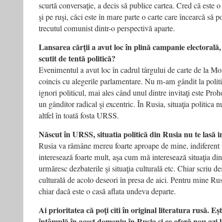
scurtă conversaţie, a decis să publice cartea. Cred că este o
şi pe ruşi, căci este în mare parte o carte care încearcă să po
trecutul comunist dintr-o perspectivă aparte.
Lansarea cărţii a avut loc în plină campanie electorală,
scutit de tentă politică?
Evenimentul a avut loc în cadrul târgului de carte de la Mo
coincis cu alegerile parlamentare. Nu m-am gândit la politic
ignori politicul, mai ales când unul dintre invitaţi este Proho
un gânditor radical şi excentric. În Rusia, situaţia politica n
altfel în toată fosta URSS.
Născut în URSS, situatia politică din Rusia nu te lasă i
Rusia va rămâne mereu foarte aproape de mine, indiferent 
interesează foarte mult, aşa cum mă interesează situaţia din
urmăresc dezbaterile şi situaţia culturală etc. Chiar scriu des
culturală de acolo deseori în presa de aici. Pentru mine Rus
chiar dacă este o casă aflata undeva departe.
Ai prioritatea că poţi citi în original literatura rusă. Eşt
întâmplă în acest domeniu în Rusia şi ce oferă nou azi l