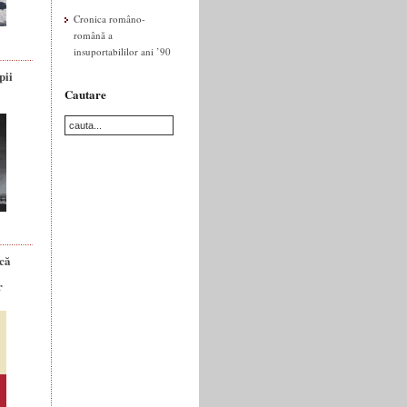
Cronica româno-
română a
insuportabililor ani ’90
pii
Cautare
ică
r