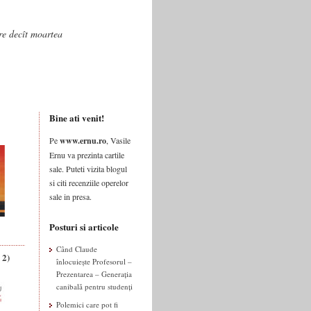
are decît moartea
Bine ati venit!
Pe
www.ernu.ro
, Vasile
Ernu va prezinta cartile
sale. Puteti vizita blogul
si citi recenziile operelor
sale in presa.
Posturi si articole
Când Claude
 2)
înlocuiește Profesorul –
Prezentarea – Generația
canibală pentru studenți
Polemici care pot fi