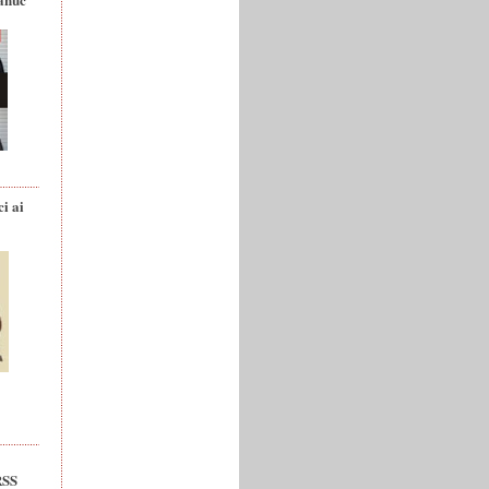
ci ai
RSS