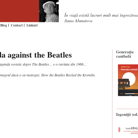
În viaţă există lucruri mult mai îngrozito
Anna Ahmatova
Blog
Contact
Linkuri
 against the Beatles
Generaţia
canibală
aganda sovietic depre The Beatles… e o raritate din 1966…
(integral daca o sa mearga): How the Beatles Rocked the Kremlin.
Izgoniții (ed.