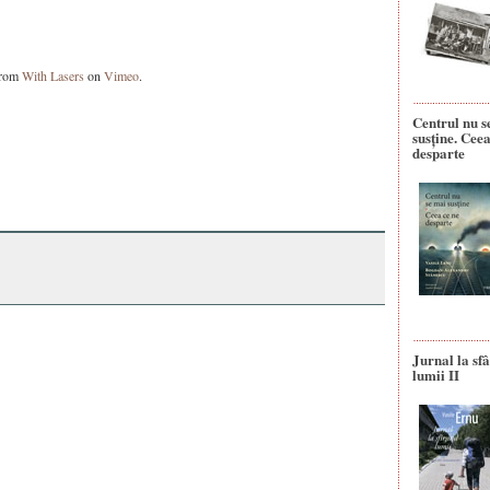
rom
With Lasers
on
Vimeo
.
Centrul nu s
susține. Ceea
desparte
Jurnal la sfâ
lumii II