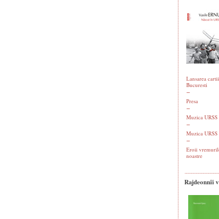
Lansarea cartii
Bucuresti
Presa
Muzica URSS -
Muzica URSS 
Eroii vremuril
noastre
Rajdeonnîi 