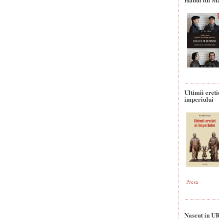
Ultimii ereti
imperiului
Presa
Nascut in U