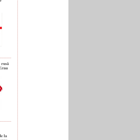
a rusă
 Ernu
de la
anuc