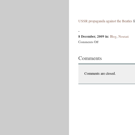
USSR propaganda against the Beatles
f
-
8 December, 2009
in:
Blog
,
Noutati
on
Comments Off
USSR
propaganda
Comments
against
the
Beatles
Comments are closed.