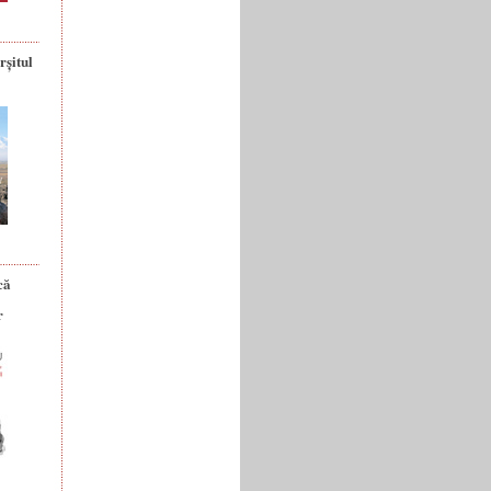
rșitul
că
r