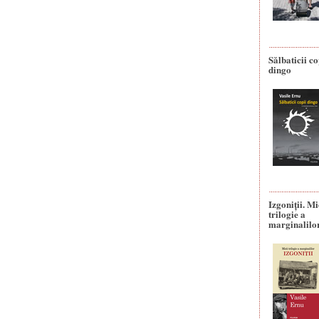
Sălbaticii co
dingo
Izgoniții. M
trilogie a
marginalilo