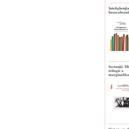
Intelighenți
basarabeană
Sectanţii. M
trilogie a
marginalilo
Sînt un om d