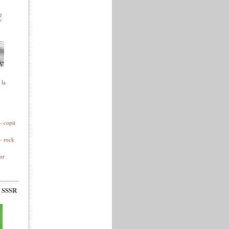
 la
 copii
- rock
or
v SSSR