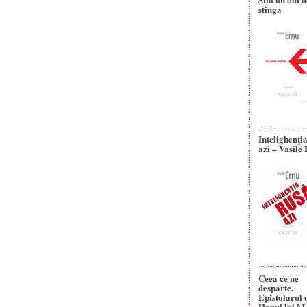
stînga
Intelighenţi
azi – Vasile
Ceea ce ne
desparte.
Epistolarul 
Hanul lui M