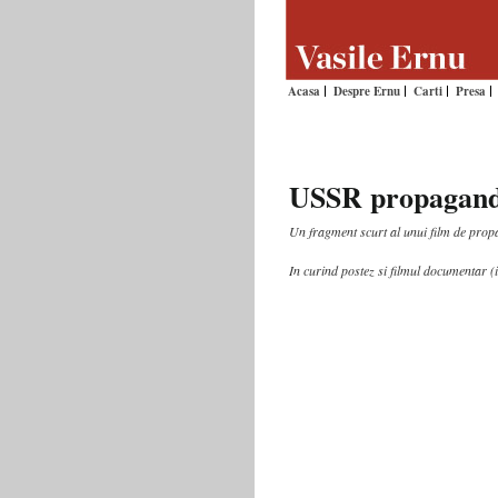
Acasa
Despre Ernu
Carti
Presa
USSR propaganda
Un fragment scurt al unui film de prop
In curind postez si filmul documentar 