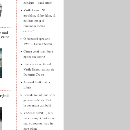
depășite – dacă citești
Vasile Ernu: „Să
ascultăm, să învățăm, să
ne îndoim; și să
rămânem mereu
curioși”
e mai
 ce ne
O fereastră spre anii
1990 – Lucian Sârbu
Cartea celei mai libere
epoci din istorie
Interviu cu scriitorul
Vasile Ernu, realizat de
Dumitru Crudu
Autorul lunii mai la
Libris
rșitul
Lecțiile trecutului: de la
generația de sacrificiu
la generația canibală
VASILE ERNU: „Teza
mea e simplă: noi nu ne
mai cunoaștem țara în
care trăim“