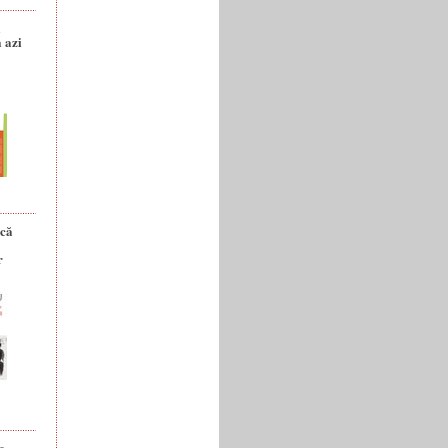
a
 azi
ică
r
e