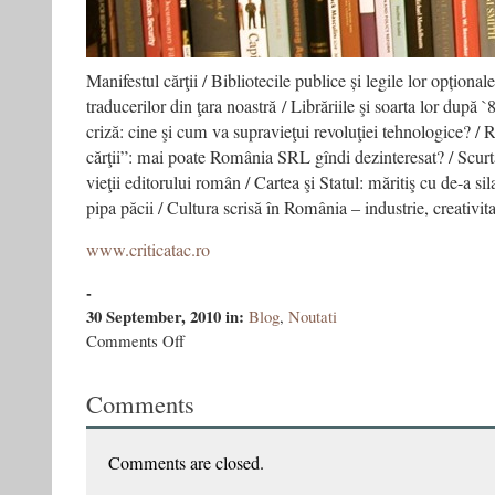
Manifestul cărţii / Bibliotecile publice și legile lor opțional
traducerilor din ţara noastră / Librăriile şi soarta lor după `8
criză: cine şi cum va supravieţui revoluţiei tehnologice? / 
cărţii”: mai poate România SRL gîndi dezinteresat? / Scurt
vieţii editorului român / Cartea şi Statul: măritiş cu de-a 
pipa păcii / Cultura scrisă în România – industrie, creativita
www.criticatac.ro
-
30 September, 2010
in:
Blog
,
Noutati
on
Comments Off
Soarta
cărţii:
Comments
edituri,
librării,
biblioteci,
traduceri
Comments are closed.