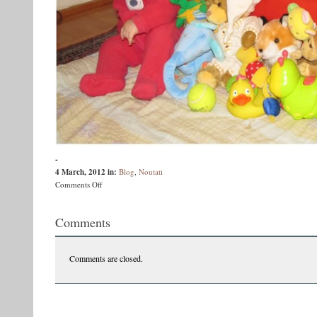
-
4 March, 2012
in:
Blog
,
Noutati
on
Comments Off
Sașa
protestează
Comments
Comments are closed.