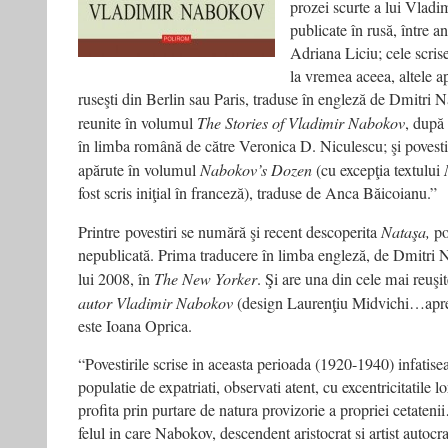
prozei scurte a lui Vladi
publicate în rusă, între 
Adriana Liciu; cele scris
la vremea aceea, altele ap
ruseşti din Berlin sau Paris, traduse în engleză de Dmitri Na
reunite în volumul
The Stories of Vladimir Nabokov
, după 
în limba română de către Veronica D. Niculescu; şi povestiri
apărute în volumul
Nabokov’s Dozen
(cu excepţia textului
fost scris iniţial în franceză), traduse de Anca Băicoianu.”
Printre povestiri se numără şi recent descoperita
Nataşa,
po
nepublicată. Prima traducere în limba engleză, de Dmitri N
lui 2008, în
The New Yorker
. Şi are una din cele mai reuşi
autor Vladimir Nabokov
(design Laurenţiu Midvichi…apre
este Ioana Oprica.
“Povestirile scrise in aceasta perioada (1920-1940) infatis
populatie de expatriati, observati atent, cu excentricitatile lo
profita prin purtare de natura provizorie a propriei cetateni
felul in care Nabokov, descendent aristocrat si artist autocr