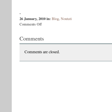
-
26 January, 2010
in:
Blog
,
Noutati
on
Comments Off
Povestirile
lui
Comments
Nabokov
Comments are closed.