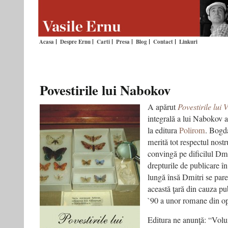
Acasa
Despre Ernu
Carti
Presa
Blog
Contact
Linkuri
Povestirile lui Nabokov
A apărut
Povestirile lui
integrală a lui Nabokov a
la editura
Polirom
. Bogd
merită tot respectul nostr
convingă pe dificilul Dm
drepturile de publicare 
lungă însă Dmitri se pare
această ţară din cauza pub
`90 a unor romane din o
Editura ne anunţă: “Volu