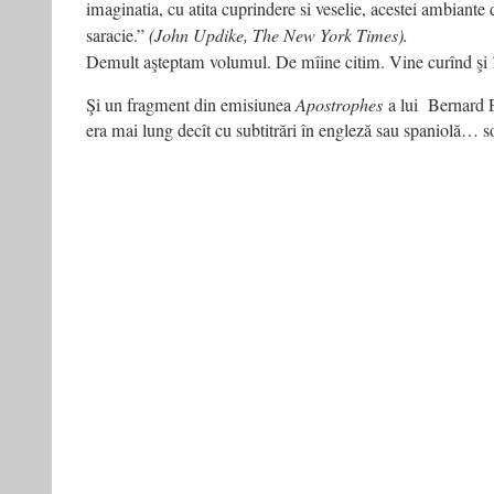
imaginatia, cu atita cuprindere si veselie, acestei ambiante 
saracie.”
(John Updike, The New York Times).
Demult aşteptam volumul. De mîine citim. Vine curînd şi
Şi un fragment din emisiunea
Apostrophes
a lui Bernard Pi
era mai lung decît cu subtitrări în engleză sau spaniolă… s