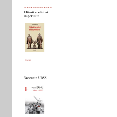
Ultimii eretici ai
imperiului
Presa
Nascut in URSS