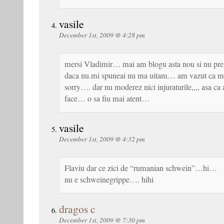
vasile
December 1st, 2009 @ 4:28 pm
mersi Vladimir… mai am blogu asta nou si nu pr
daca nu.mi spuneai nu ma uitam… am vazut ca mai 
sorry…. dar nu moderez nici injuraturile,,,, asa c
face… o sa fiu mai atent…
vasile
December 1st, 2009 @ 4:32 pm
Flaviu dar ce zici de “rumanian schwein”…hi…
nu e schweinegrippe…. hihi
dragos c
December 1st, 2009 @ 7:30 pm