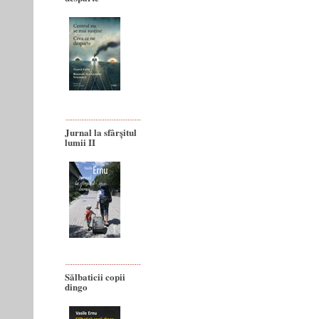
Jurnal la sfârșitul
lumii II
Sălbaticii copii
dingo