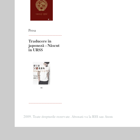
Presa
Traducere în
japoneză - Născut
în URSS
2009. Toate drepturile rezervate. Abonati-va la
RSS
sau
Atom