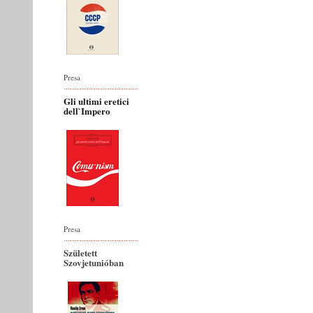
Presa
Gli ultimi eretici
dell`Impero
Presa
Született
Szovjetunióban