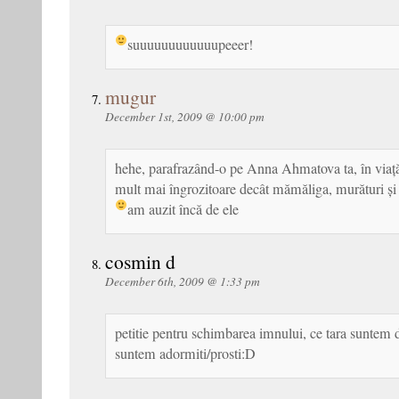
suuuuuuuuuuuupeeer!
mugur
December 1st, 2009 @ 10:00 pm
hehe, parafrazând-o pe Anna Ahmatova ta, în viață 
mult mai îngrozitoare decât mămăliga, murături și
am auzit încă de ele
cosmin d
December 6th, 2009 @ 1:33 pm
petitie pentru schimbarea imnului, ce tara suntem
suntem adormiti/prosti:D