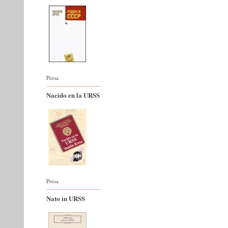
Presa
Nacido en la URSS
Presa
Nato in URSS