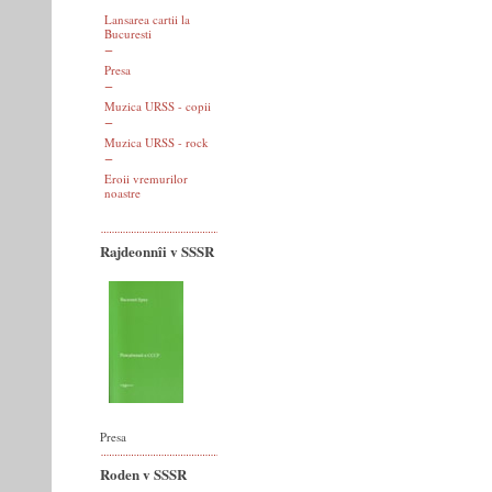
Lansarea cartii la
Bucuresti
Presa
Muzica URSS - copii
Muzica URSS - rock
Eroii vremurilor
noastre
Rajdeonnîi v SSSR
Presa
Roden v SSSR