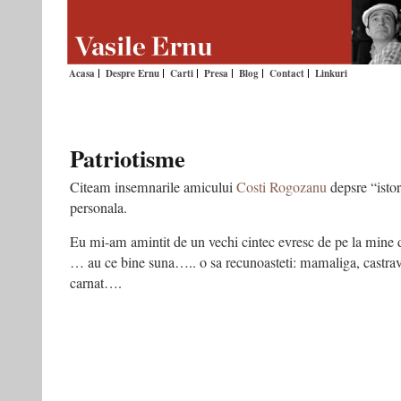
Acasa
Despre Ernu
Carti
Presa
Blog
Contact
Linkuri
Patriotisme
Citeam insemnarile amicului
Costi Rogozanu
depsre “istor
personala.
Eu mi-am amintit de un vechi cintec evresc de pe la min
… au ce bine suna….. o sa recunoasteti: mamaliga, castrave
carnat….