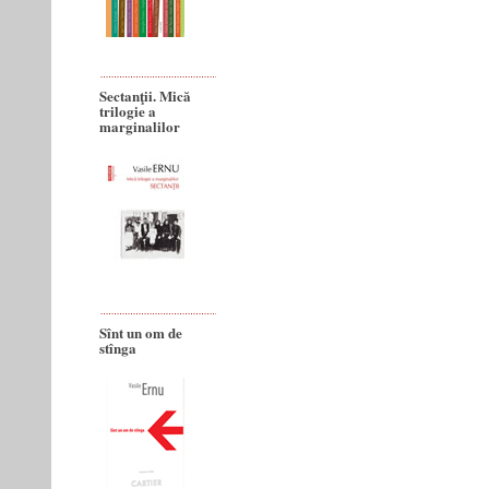
Sectanţii. Mică
trilogie a
marginalilor
Sînt un om de
stînga