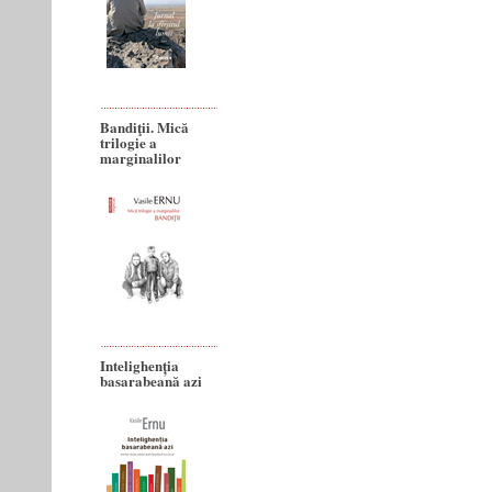
Bandiţii. Mică
trilogie a
marginalilor
Intelighenția
basarabeană azi