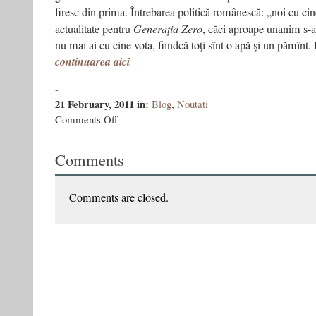
firesc din prima. Întrebarea politică românescă: „noi cu c
actualitate pentru
Generaţia Zero
, căci aproape unanim s-a 
nu mai ai cu cine vota, fiindcă toţi sînt o apă şi un pămînt.
continuarea aici
-
21 February, 2011
in:
Blog
,
Noutati
on
Comments Off
GENERAŢIA
ZERO
Comments
a
politicii
româneşti
îşi
Comments are closed.
face
Partid