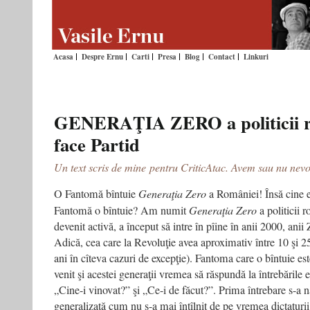
Acasa
Despre Ernu
Carti
Presa
Blog
Contact
Linkuri
GENERAŢIA ZERO a politicii ro
face Partid
Un text scris de mine pentru CriticAtac. Avem sau nu nev
O Fantomă bîntuie
Generaţia Zero
a României! Însă cine 
Fantomă o bîntuie? Am numit
Generaţia Zero
a politicii 
devenit activă, a început să intre în pîine în anii 2000, anii 
Adică, cea care la Revoluţie avea aproximativ între 10 şi 25
ani în cîteva cazuri de excepţie). Fantoma care o bîntuie est
venit şi acestei generaţii vremea să răspundă la întrebările e
„Cine-i vinovat?” şi „Ce-i de făcut?”. Prima întrebare s-a 
generalizată cum nu s-a mai întîlnit de pe vremea dictaturi