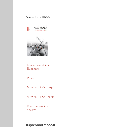
Nascut in URSS
Lansarea cartii la
Bucuresti
Presa
Muzica URSS - copii
Muzica URSS - rock
Eroii vremurilor
noastre
Rajdeonnîi v SSSR