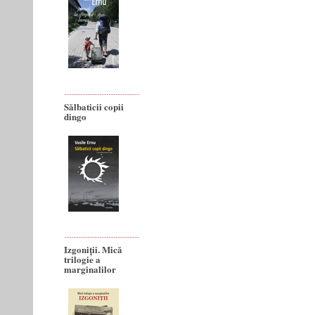
Sălbaticii copii
dingo
Izgoniții. Mică
trilogie a
marginalilor