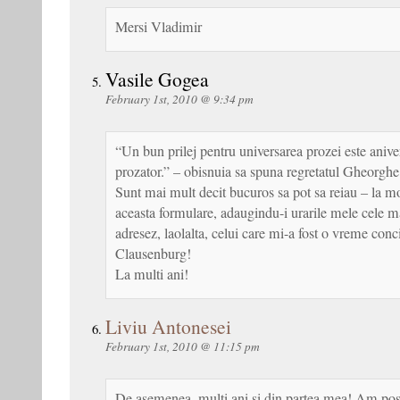
Mersi Vladimir
Vasile Gogea
February 1st, 2010 @ 9:34 pm
“Un bun prilej pentru universarea prozei este aniv
prozator.” – obisnuia sa spuna regretatul Gheorghe
Sunt mai mult decit bucuros sa pot sa reiau – la m
aceasta formulare, adaugindu-i urarile mele cele ma
adresez, laolalta, celui care mi-a fost o vreme conci
Clausenburg!
La multi ani!
Liviu Antonesei
February 1st, 2010 @ 11:15 pm
De asemenea, multi ani si din partea mea! Am post