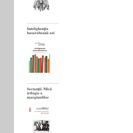
Intelighenția
basarabeană azi
Sectanţii. Mică
trilogie a
marginalilor