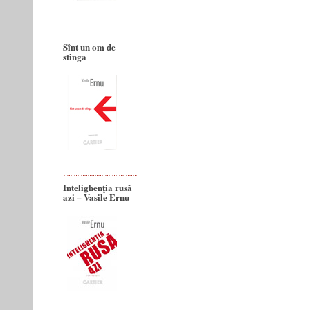
Sînt un om de
stînga
Intelighenţia rusă
azi – Vasile Ernu