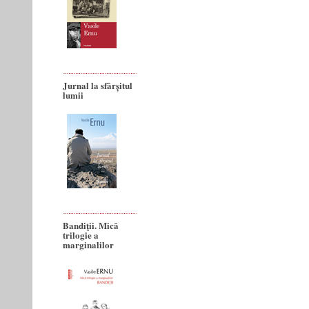
Jurnal la sfârșitul
lumii
Bandiţii. Mică
trilogie a
marginalilor