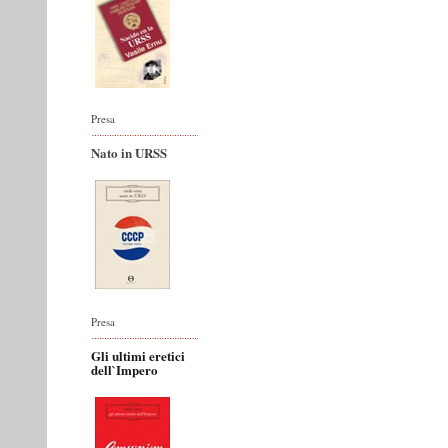
Presa
Nato in URSS
Presa
Gli ultimi eretici
dell`Impero