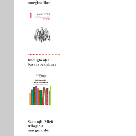
marginalilor
Intelighenția
basarabeană azi
Sectanţii. Mică
trilogie a
marginalilor