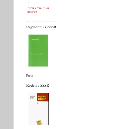
Eroii vremurilor
noastre
Rajdeonnîi v SSSR
Presa
Roden v SSSR