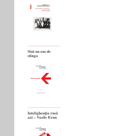
Sînt un om de
stînga
Intelighenţia rusă
azi – Vasile Ernu