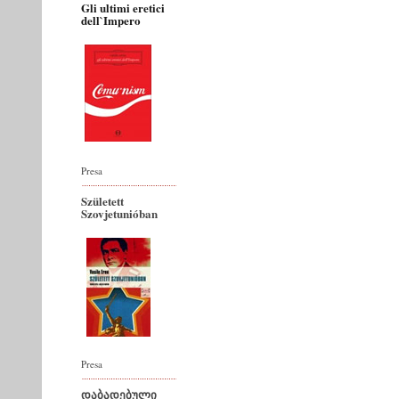
Gli ultimi eretici
dell`Impero
Presa
Született
Szovjetunióban
Presa
დაბადებული