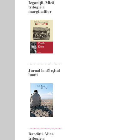
Izgoniții. Mică
trilogie a
marginalilor
Jurnal la sfârșitul
lumii
Bandiţii. Mică
trilogie a