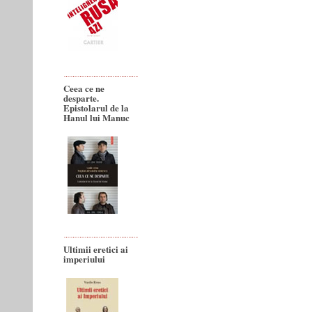
Ceea ce ne
desparte.
Epistolarul de la
Hanul lui Manuc
Ultimii eretici ai
imperiului