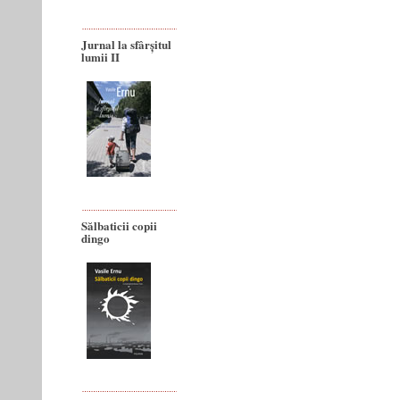
Jurnal la sfârșitul
lumii II
Sălbaticii copii
dingo