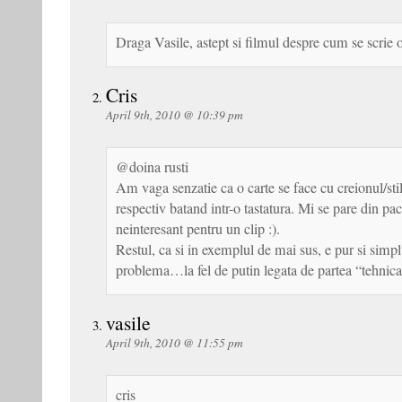
Draga Vasile, astept si filmul despre cum se scrie o
Cris
April 9th, 2010 @ 10:39 pm
@doina rusti
Am vaga senzatie ca o carte se face cu creionul/sti
respectiv batand intr-o tastatura. Mi se pare din pa
neinteresant pentru un clip :).
Restul, ca si in exemplul de mai sus, e pur si simplu
problema…la fel de putin legata de partea “tehnica
vasile
April 9th, 2010 @ 11:55 pm
cris