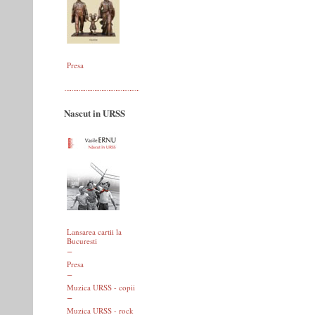
Presa
Nascut in URSS
Lansarea cartii la
Bucuresti
Presa
Muzica URSS - copii
Muzica URSS - rock