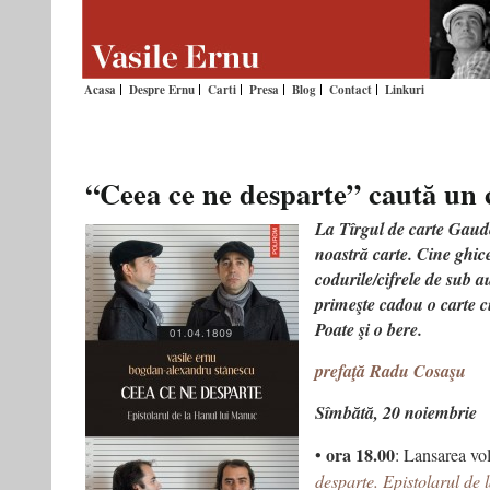
Acasa
Despre Ernu
Carti
Presa
Blog
Contact
Linkuri
“Ceea ce ne desparte” caută un c
La Tîrgul de carte Gau
noastră carte. Cine ghic
codurile/cifrele de sub a
primeşte cadou o carte c
Poate şi o bere.
prefaţă Radu Cosaşu
Sîmbătă, 20 noiembrie
ora 18.00
•
: Lansarea v
desparte. Epistolarul de