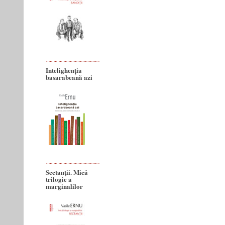
Intelighenția
basarabeană azi
Sectanţii. Mică
trilogie a
marginalilor