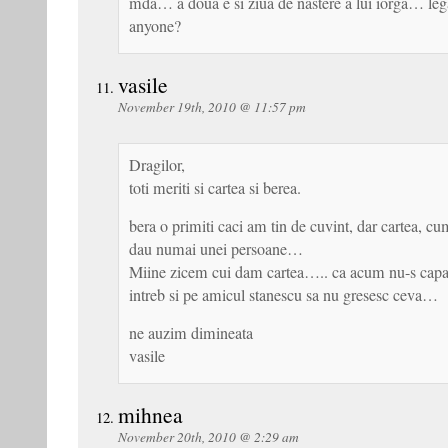
mda… a doua e si ziua de nastere a lui iorga… leg
anyone?
vasile
November 19th, 2010 @ 11:57 pm
Dragilor,
toti meriti si cartea si berea.
bera o primiti caci am tin de cuvint, dar cartea, c
dau numai unei persoane…
Miine zicem cui dam cartea….. ca acum nu-s capa
intreb si pe amicul stanescu sa nu gresesc ceva…
ne auzim dimineata
vasile
mihnea
November 20th, 2010 @ 2:29 am