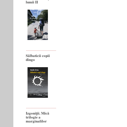
lumii II
Sălbaticii copii
dingo
Izgoniții. Mică
trilogie a
marginalilor