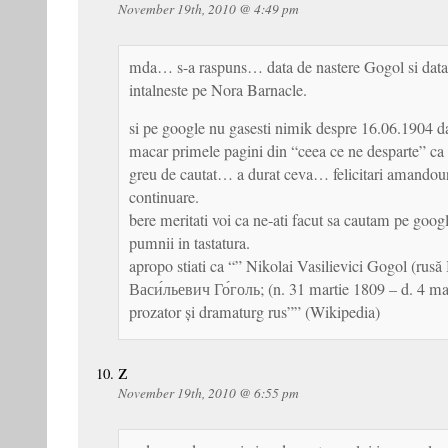
November 19th, 2010 @ 4:49 pm
mda… s-a raspuns… data de nastere Gogol si data 
intalneste pe Nora Barnacle.
si pe google nu gasesti nimik despre 16.06.1904 da
macar primele pagini din “ceea ce ne desparte” ca s
greu de cautat… a durat ceva… felicitari amandour
continuare.
bere meritati voi ca ne-ati facut sa cautam pe goo
pumnii in tastatura.
apropo stiati ca “” Nikolai Vasilievici Gogol (rus
Васи́льевич Го́голь; (n. 31 martie 1809 – d. 4 mar
prozator și dramaturg rus”” (Wikipedia)
z
November 19th, 2010 @ 6:55 pm