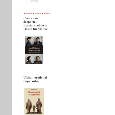
Ceea ce ne
desparte.
Epistolarul de la
Hanul lui Manuc
Ultimii eretici ai
imperiului