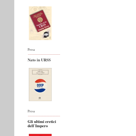
Presa
Nato in URSS
Presa
Gli ultimi eretici
dell`Impero