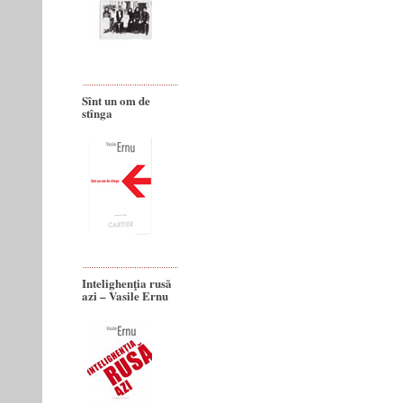
Sînt un om de
stînga
Intelighenţia rusă
azi – Vasile Ernu