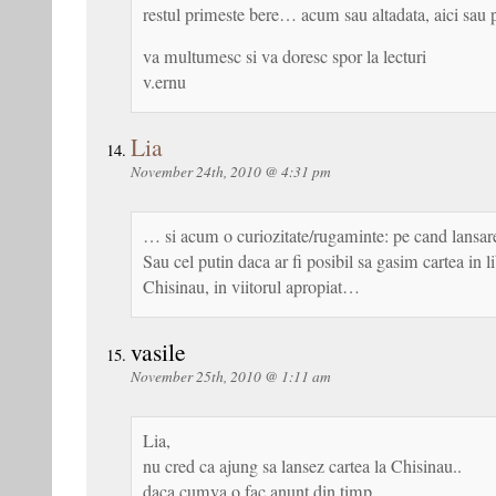
restul primeste bere… acum sau altadata, aici sau 
va multumesc si va doresc spor la lecturi
v.ernu
Lia
November 24th, 2010 @ 4:31 pm
… si acum o curiozitate/rugaminte: pe cand lansar
Sau cel putin daca ar fi posibil sa gasim cartea in lib
Chisinau, in viitorul apropiat…
vasile
November 25th, 2010 @ 1:11 am
Lia,
nu cred ca ajung sa lansez cartea la Chisinau..
daca cumva o fac anunt din timp.