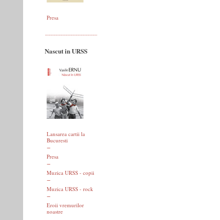
Presa
Nascut in URSS
Lansarea cartii la
Bucuresti
Presa
Muzica URSS - copii
Muzica URSS - rock
Eroii vremurilor
noastre