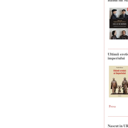
Ultimii ereti
imperiului
Presa
Nascut in U