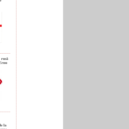
a rusă
 Ernu
de la
anuc