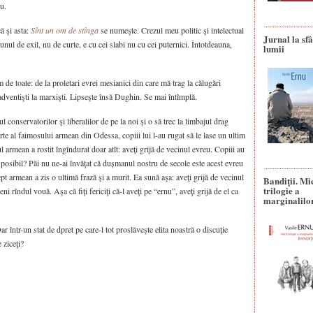
u.
ă şi asta:
Sînt un om de stînga
se numeşte. Crezul meu politic şi intelectual
Jurnal la sfâ
unul de exil, nu de curte, e cu cei slabi nu cu cei puternici. Întotdeauna,
lumii
de toate: de la proletari evrei mesianici din care mă trag la călugări
 adventişti la marxişti. Lipseşte însă Dughin. Se mai întîmplă.
l conservatorilor şi liberalilor de pe la noi şi o să trec la limbajul drag
e al faimosului armean din Odessa, copiii lui l-au rugat să le lase un ultim
l armean a rostit îngîndurat doar atît: aveţi grijă de vecinul evreu. Copiii au
e posibil? Păi nu ne-ai învăţat că dușmanul nostru de secole este acest evreu
lept armean a zis o ultimă frază şi a murit. Ea sună aşa: aveţi grijă de vecinul
Bandiţii. Mi
trilogie a
ni rîndul vouă. Aşa că fiţi fericiţi că-l aveţi pe “ernu”, aveţi grijă de el ca
marginalilo
r într-un stat de dpret pe care-l tot proslăveşte elita noastră o discuţie
 ziceţi?