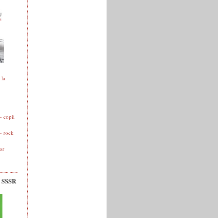
 la
 copii
- rock
or
v SSSR