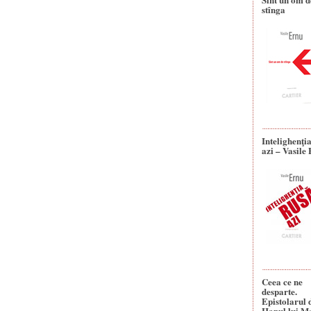
stînga
Intelighenţi
azi – Vasile
Ceea ce ne
desparte.
Epistolarul 
Hanul lui M