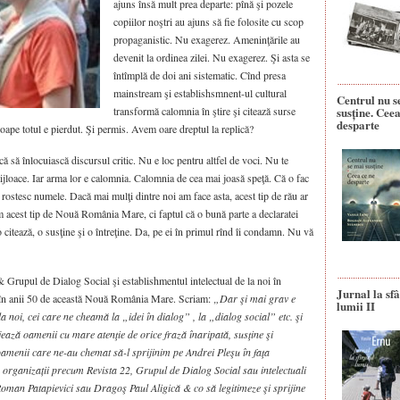
ajuns însă mult prea departe: pînă şi pozele
copiilor noştri au ajuns să fie folosite cu scop
propaganistic. Nu exagerez. Ameninţările au
devenit la ordinea zilei. Nu exagerez. Şi asta se
întîmplă de doi ani sistematic. Cînd presa
mainstream şi establishsmnent-ul cultural
Centrul nu s
transformă calomnia în ştire şi citează surse
susține. Ceea
desparte
oape totul e pierdut. Şi permis. Avem oare dreptul la replică?
că să înlocuiască discursul critic. Nu e loc pentru altfel de voci. Nu te
mijloace. Iar arma lor e calomnia. Calomnia de cea mai joasă speţă. Că o fac
 rostesc numele. Dacă mai mulţi dintre noi am face asta, acest tip de rău ar
m acest tip de Nouă România Mare, ci faptul că o bună parte a declaratei
 o citează, o susţine şi o întreţine. Da, pe ei în primul rînd îi condamn. Nu vă
 Grupul de Dialog Social şi establishmentul intelectual de la noi în
Jurnal la sfâ
ca în anii 50 de această Nouă România Mare. Scriam:
„Dar şi mai grav e
lumii II
la noi, cei care ne cheamă la „idei în dialog” , la „dialog social” etc. şi
ejează oamenii cu mare atenţie de orice frază înaripată, susţine şi
oamenii care ne-au chemat să-l sprijinim pe Andrei Pleşu în faţa
 organizații precum Revista 22, Grupul de Dialog Social sau intelectuali
an Patapievici sau Dragoş Paul Aligică & co să legitimeze şi sprijine