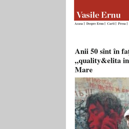
Acasa
Despre Ernu
Carti
Presa
Anii 50 sînt în f
„quality&elita i
Mare