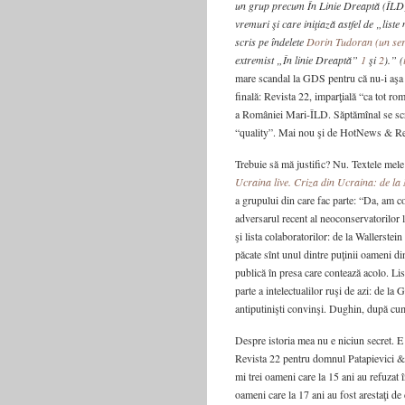
un grup precum În Linie Dreaptă (ÎLD), 
vremuri şi care iniţiază astfel de „lis
scris pe îndelete
Dorin Tudoran (un ser
extremist „În linie Dreaptă”
1
şi
2
).” (
mare scandal la GDS pentru că nu-i aşa 
finală: Revista 22, imparţială “ca tot r
a României Mari-ÎLD. Săptămînal se scriu
“quality”. Mai nou şi de HotNews & Rev
Trebuie să mă justific? Nu. Textele mele
Ucraina live. Criza din Ucraina: de la 
a grupului din care fac parte: “Da, am c
adversarul recent al neoconservatorilor lo
şi lista colaboratorilor: de la Wallerstei
păcate sînt unul dintre puţinii oameni d
publică în presa care contează acolo. Li
parte a intelectualilor ruşi de azi: de la
antiputinişti convinşi. Dughin, după cum
Despre istoria mea nu e niciun secret. E
Revista 22 pentru domnul Patapievici & c
mi trei oameni care la 15 ani au refuzat 
oameni care la 17 ani au fost arestaţi d