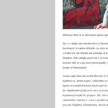
dubioase fără să se informeze atunci apr
Da, e o luptă care macină nervi şi încear
încolonezi: te radem definitiv cu orice 
e treaba lor. Eu demult am renunţat să le
dispărea. Dar situaţia gravă nu e că ave
noastre elite şi a aşa-zisei presă quality
jucaţi cu bumerangul.
Acum șapte luni am sesizat Revista 22 &
legătură cu „listele negre” vehiculate 
faptul că establishmentul intelectual de 
fac săptămînal petiţii prin care-şi prot
legitimează astfel de grupuri.
Da, sînt 
calomniilor Antenei 3. Cum e posibil ca
precum Vladimir Tismăneanu, Horia-Rom