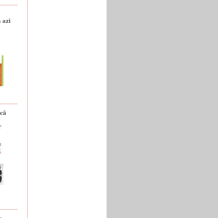
a
 azi
ică
r
e