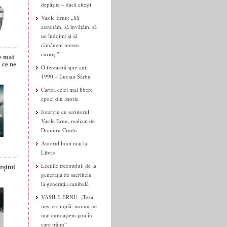
depășite – dacă citești
Vasile Ernu: „Să
ascultăm, să învățăm, să
ne îndoim; și să
rămânem mereu
curioși”
e mai
 ce ne
O fereastră spre anii
1990 – Lucian Sârbu
Cartea celei mai libere
epoci din istorie
Interviu cu scriitorul
Vasile Ernu, realizat de
Dumitru Crudu
Autorul lunii mai la
Libris
rșitul
Lecțiile trecutului: de la
generația de sacrificiu
la generația canibală
VASILE ERNU: „Teza
mea e simplă: noi nu ne
mai cunoaștem țara în
care trăim“