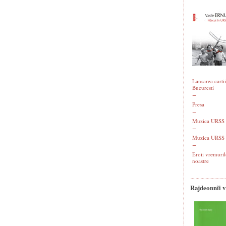
Lansarea cartii
Bucuresti
Presa
Muzica URSS -
Muzica URSS 
Eroii vremuril
noastre
Rajdeonnîi 