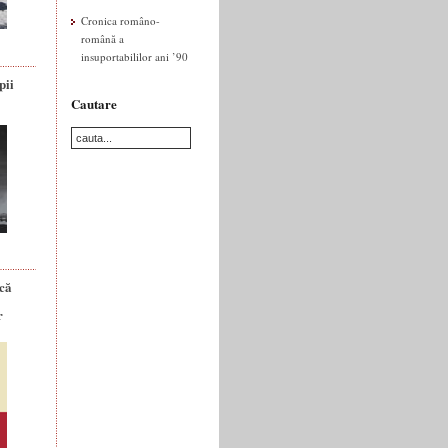
Cronica româno-
română a
insuportabililor ani ’90
pii
Cautare
ică
r