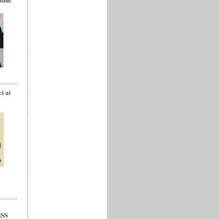
ci ai
RSS