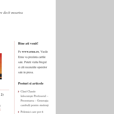
are decît moartea
Bine ati venit!
Pe
www.ernu.ro
, Vasile
Ernu va prezinta cartile
sale. Puteti vizita blogul
si citi recenziile operelor
sale in presa.
Posturi si articole
Când Claude
 2)
înlocuiește Profesorul –
Prezentarea – Generația
canibală pentru studenți
Polemici care pot fi