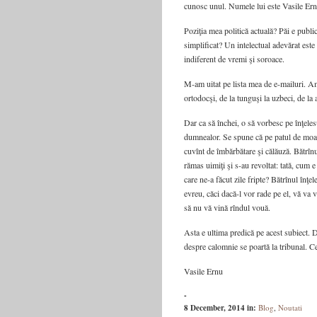
cunosc unul. Numele lui este Vasile Ern
Poziţia mea politică actuală? Păi e public
simplificat? Un intelectual adevărat este 
indiferent de vremi şi soroace.
M-am uitat pe lista mea de e-mailuri. Am 
ortodocşi, de la tunguşi la uzbeci, de la
Dar ca să închei, o să vorbesc pe înţelesu
dumnealor. Se spune că pe patul de moart
cuvînt de îmbărbătare şi călăuză. Bătrînu
rămas uimiţi şi s-au revoltat: tată, cum 
care ne-a făcut zile fripte? Bătrînul înţe
evreu, căci dacă-l vor rade pe el, vă va ve
să nu vă vină rîndul vouă.
Asta e ultima predică pe acest subiect. Da
despre calomnie se poartă la tribunal. Ce
Vasile Ernu
-
8 December, 2014
in:
Blog
,
Noutati