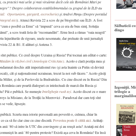
cu practici mai urîte şi mai virulente decît cele ale României Mari pe
te negre”? Despre colaborarea establishmentului cu grupul de la ÎLD au
ial: Oportunism, gargară, escrocherie
) şi Andrei Panţu (Despre portalul
integral aici
).
Atunci Revista 22 a scos de pe blogrollul sau ÎLD. A fost
Sălbaticii co
“cum e posibil ca Ernu” să “impună” ceva ce era de bun simţ. Soluția
dingo
omânul”, a scos toată lista de “recomandări”. Ernu însă a rămas “oaia neagră”
 înjurăturile de rigoare, unele nesemnate, dar preluate de unii jurnalişti
ista 22 & B1. E alături şi Antena 3.
 sînt publice. Ce cred despre Ucraina şi Rusia? Pai tocmai am editat o carte:
Maidan la război civil (Antologia CriticAtac).
Acolo e clară poziţia mea şi
ondamnat deschis atât imperialismul rus (şi asta înainte ca Putin să devină
cali), cât şi naţionalismul ucrainean, trecut la noi sub tăcere.” Acolo găsiţi
n la Miller, şi de la Pavlovski la Budraitskis. Cu cine discut eu în Rusia? Din
in România care poartă dialoguri cu intelectuali de marcă din Rusia şi
Izgoniții. M
trilogie a
sta? Păi e publică. Se numeşte
Inteligheţia rusă azi.
Acolo discut cu o mare
marginalilo
 Groys la Misiano, de la Troiţki la Meerovici . Paradoxal dar cam toţi sînt
 se vede, lipseşte.
 publică. Scurta mea istorie personală am povestit-o, culmea, chiar în
o ca să fie clar cine cu cine discută.
Povestea poate fi citită aici.
Arătaţi-
în anii ‘80 să intre în UTC din convingere şi au reuşit asta? Arataţi-mi doi
e comunişti în anii `80 pentru proteste? Există aşa ceva în România? Eu însă