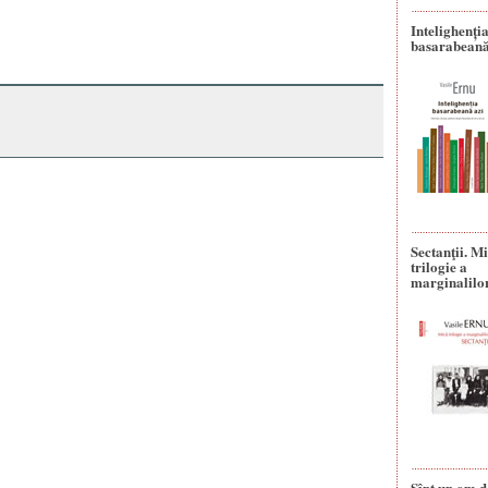
Intelighenți
basarabeană
Sectanţii. M
trilogie a
marginalilo
Sînt un om d