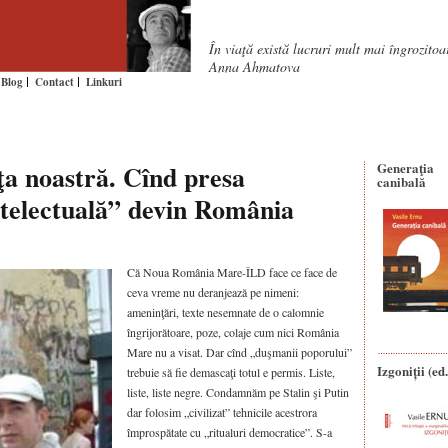
În viaţă există lucruri mult mai îngrozito
Anna Ahmatova
Blog
Contact
Linkuri
aţa noastră. Cînd presa
Generaţia
canibală
ntelectuală” devin România
Că Noua România Mare-ÎLD face ce face de
ceva vreme nu deranjează pe nimeni:
ameninţări, texte nesemnate de o calomnie
îngrijorătoare, poze, colaje cum nici România
Mare nu a visat. Dar cînd „duşmanii poporului”
Izgoniții (ed.
trebuie să fie demascaţi totul e permis. Liste,
liste, liste negre. Condamnăm pe Stalin şi Putin
dar folosim „civilizat” tehnicile acestrora
împrospătate cu „ritualuri democratice”. S-a