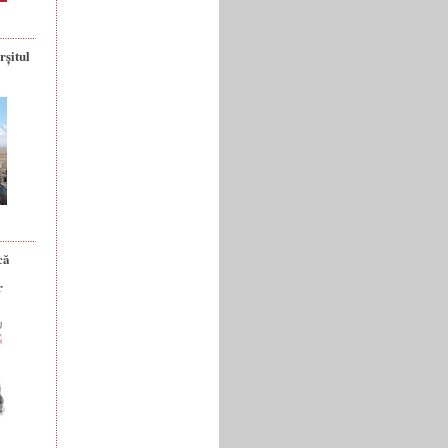
rșitul
că
r