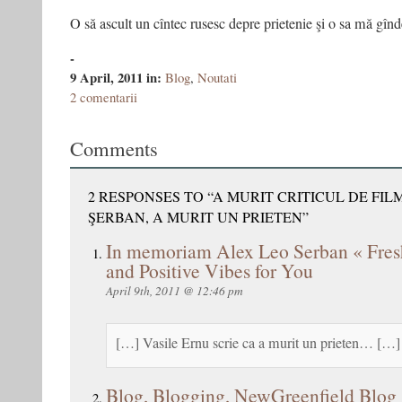
O să ascult un cîntec rusesc depre prietenie şi o sa mă gînd
-
9 April, 2011
in:
Blog
,
Noutati
2 comentarii
Comments
2 RESPONSES TO “A MURIT CRITICUL DE FIL
ŞERBAN, A MURIT UN PRIETEN”
In memoriam Alex Leo Serban « Fresh
and Positive Vibes for You
April 9th, 2011 @ 12:46 pm
[…] Vasile Ernu scrie ca a murit un prieten… […]
Blog, Blogging, NewGreenfield Blog