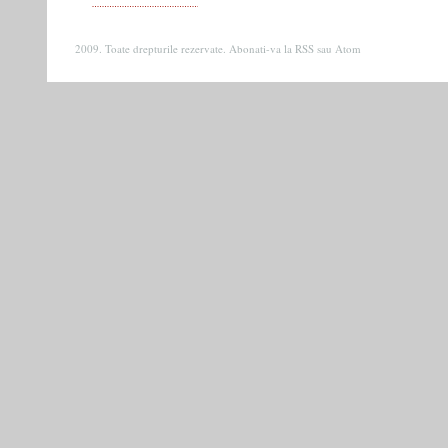
2009. Toate drepturile rezervate. Abonati-va la
RSS
sau
Atom