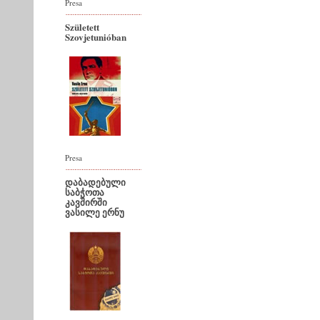
Presa
Született
Szovjetunióban
Presa
დაბადებული
საბჭოთა
კავშირში
ვასილე ერნუ