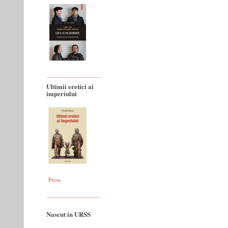
Ultimii eretici ai
imperiului
Presa
Nascut in URSS