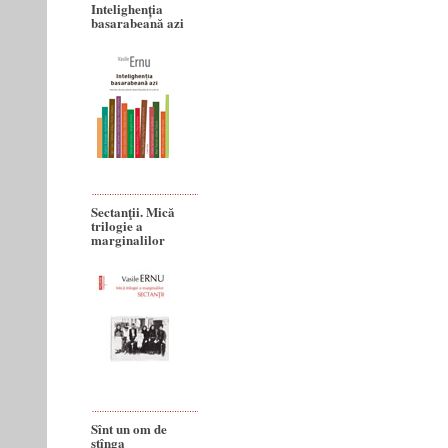
Intelighenția
basarabeană azi
Sectanţii. Mică
trilogie a
marginalilor
Sînt un om de
stînga