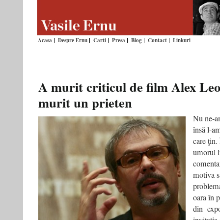
Acasa
Despre Ernu
Carti
Presa
Blog
Contact
Linkuri
A murit criticul de film Alex Le
murit un prieten
Nu ne-am
însă l-a
care ţin.
umorul l
comentari
motiva s
problema
oara în 
din expoz