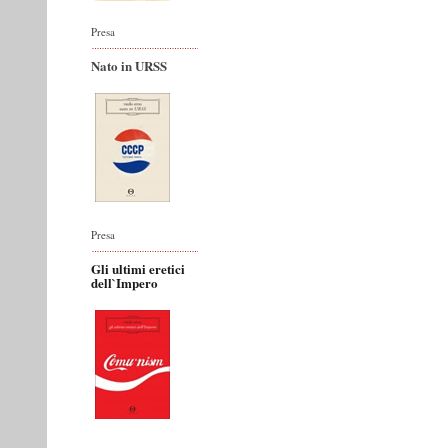
Presa
Nato in URSS
Presa
Gli ultimi eretici
dell`Impero