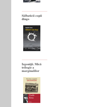
Sălbaticii copii
dingo
Izgoniții. Mică
trilogie a
marginalilor