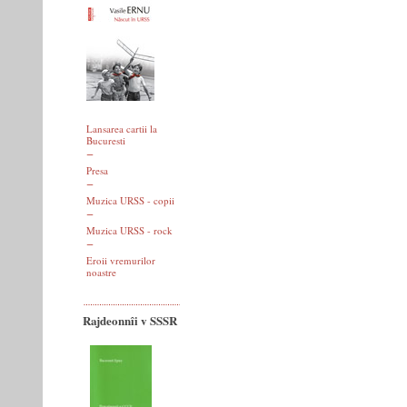
Lansarea cartii la
Bucuresti
Presa
Muzica URSS - copii
Muzica URSS - rock
Eroii vremurilor
noastre
Rajdeonnîi v SSSR