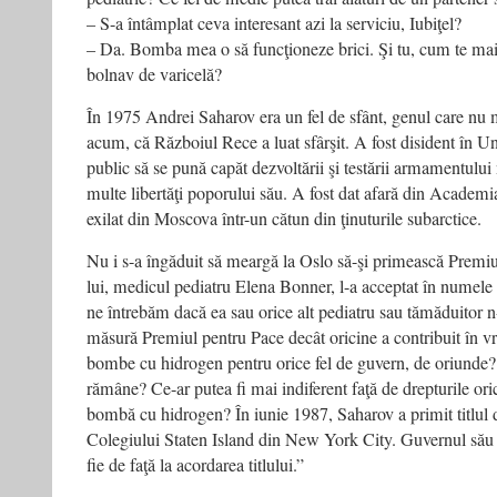
– S-a întâmplat ceva interesant azi la serviciu, Iubiţel?
– Da. Bomba mea o să funcţioneze brici. Şi tu, cum te mai 
bolnav de varicelă?
În 1975 Andrei Saharov era un fel de sfânt, genul care nu m
acum, că Războiul Rece a luat sfârşit. A fost disident în U
public să se pună capăt dezvoltării şi testării armamentului
multe libertăţi poporului său. A fost dat afară din Academi
exilat din Moscova într-un cătun din ţinuturile subarctice.
Nu i s-a îngăduit să meargă la Oslo să-şi primească Premi
lui, medicul pediatru Elena Bonner, l-a acceptat în numele 
ne întrebăm dacă ea sau orice alt pediatru sau tămăduitor n
măsură Premiul pentru Pace decât oricine a contribuit în vr
bombe cu hidrogen pentru orice fel de guvern, de oriunde
rămâne? Ce-ar putea fi mai indiferent faţă de drepturile ori
bombă cu hidrogen? În iunie 1987, Saharov a primit titlul 
Colegiului Staten Island din New York City. Guvernul său i-
fie de faţă la acordarea titlului.”