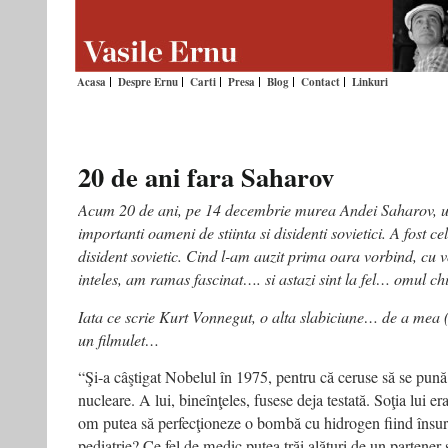
Acasa
Despre Ernu
Carti
Presa
Blog
Contact
Linkuri
20 de ani fara Saharov
Acum 20 de ani, pe 14 decembrie murea Andei Saharov, un
importanti oameni de stiinta si disidenti sovietici. A fost ce
disident sovietic. Cind l-am auzit prima oara vorbind, cu vo
inteles, am ramas fascinat…. si astazi sint la fel… omul c
Iata ce scrie Kurt Vonnegut, o alta slabiciune… de a mea
un filmulet…
“Şi-a câştigat Nobelul în 1975, pentru că ceruse să se pună
nucleare. A lui, bineînţeles, fusese deja testată. Soţia lui e
om putea să perfecţioneze o bombă cu hidrogen fiind însura
pediatrie? Ce fel de medic putea trăi alături de un partener s