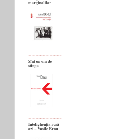
marginalilor
Sînt un om de
stînga
Intelighenţia rusă
azi – Vasile Ernu