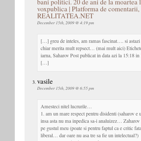
bani politici. 20 de ani de la moartea 
voxpublica | Platforma de comentarii, 
REALITATEA.NET
December 15th, 2009 @ 4:19 pm
[…] greu de inteles, am ramas fascinat…. si astazi
chiar merita mult repsect… (mai mult aici) Etiche
iarna, Saharov Post publicat in data azi la 15:18 in
[…]
vasile
December 15th, 2009 @ 6:55 pm
Amesteci nitel lucrurile…
1. am un mare respect pentru disidenti (saharov e u
insa asta nu ma inpedica sa-i analuizez… Zaharov 
pe gustul meu (poate si pentru faptul ca e critic fat
liberal… dar oare nu asa tre sa fie un intelectual?)