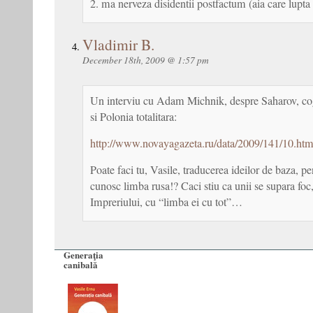
2. ma nerveza disidentii postfactum (aia care lup
Vladimir B.
December 18th, 2009 @ 1:57 pm
Un interviu cu Adam Michnik, despre Saharov, co
si Polonia totalitara:
http://www.novayagazeta.ru/data/2009/141/10.htm
Poate faci tu, Vasile, traducerea ideilor de baza, pe
cunosc limba rusa!? Caci stiu ca unii se supara foc,
Impreriului, cu “limba ei cu tot”…
Generaţia
canibală