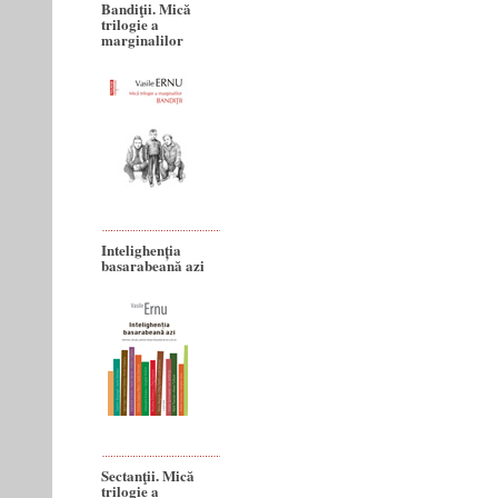
Bandiţii. Mică
trilogie a
marginalilor
Intelighenția
basarabeană azi
Sectanţii. Mică
trilogie a