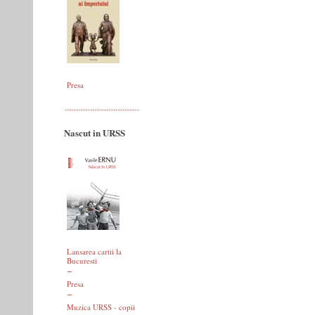
Presa
Nascut in URSS
Lansarea cartii la
Bucuresti
Presa
Muzica URSS - copii