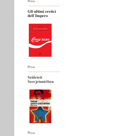
Presa
Gli ultimi eretici
dell`Impero
Presa
Született
Szovjetunióban
Presa