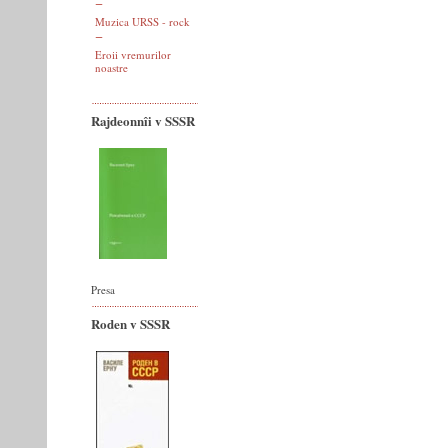
Muzica URSS - rock
Eroii vremurilor
noastre
Rajdeonnîi v SSSR
Presa
Roden v SSSR