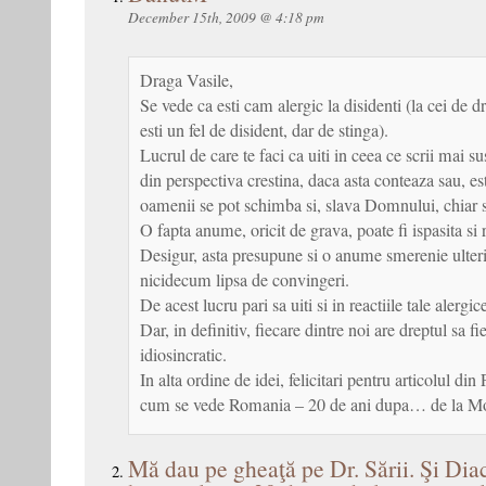
December 15th, 2009 @ 4:18 pm
Draga Vasile,
Se vede ca esti cam alergic la disidenti (la cei de dr
esti un fel de disident, dar de stinga).
Lucrul de care te faci ca uiti in ceea ce scrii mai su
din perspectiva crestina, daca asta conteaza sau, es
oamenii se pot schimba si, slava Domnului, chiar 
O fapta anume, oricit de grava, poate fi ispasita si
Desigur, asta presupune si o anume smerenie ulteri
nicidecum lipsa de convingeri.
De acest lucru pari sa uiti si in reactiile tale alergi
Dar, in definitiv, fiecare dintre noi are dreptul sa fi
idiosincratic.
In alta ordine de idei, felicitari pentru articolul di
cum se vede Romania – 20 de ani dupa… de la Mo
Mă dau pe gheaţă pe Dr. Sării. Şi Diac