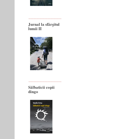
Jurnal la sfârșitul
lumii II
Sălbaticii copii
dingo