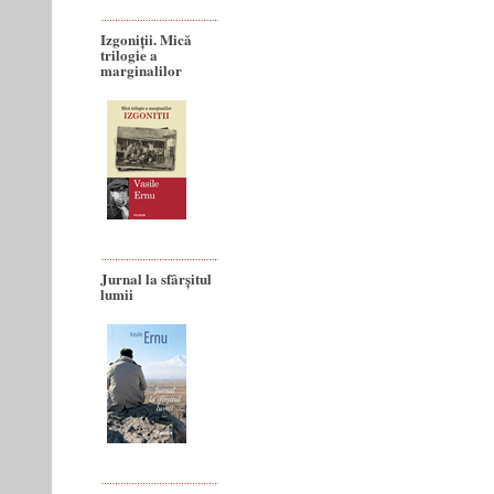
Izgoniții. Mică
trilogie a
marginalilor
Jurnal la sfârșitul
lumii