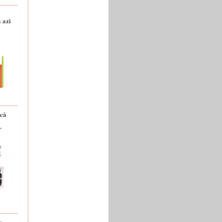
a
 azi
ică
r
e