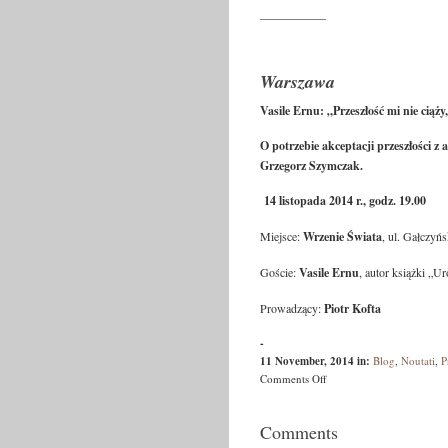
___________
Warszawa
Vasile Ernu: „Przeszłość mi nie ciąż
O potrzebie akceptacji przeszłości 
Grzegorz Szymczak.
14 listopada 2014 r., godz. 19.00
Miejsce:
Wrzenie Świata
, ul. Gałczyń
Goście:
Vasile Ernu
, autor książki „
Prowadzący:
Piotr Kofta
-
11 November, 2014
in:
Blog
,
Noutati
,
P
on
Comments Off
Vasile
Ernu
Comments
în