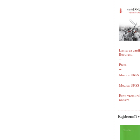
Lansarea cartii
Bucuresti
Presa
Muzica URSS -
Muzica URSS 
Eroii vremuril
noastre
Rajdeonnîi 