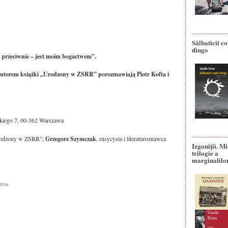
Sălbaticii co
dingo
y, przeciwnie – jest moim bogactwem”.
z autorem książki „Urodzony w ZSRR” porozmawiają Piotr Kofta i
skiego 7, 00-362 Warszawa
Urodzony w ZSRR”;
Grzegorz Szymczak
, rusycysta i literaturoznawca
Izgoniții. M
trilogie a
marginalilo
resa