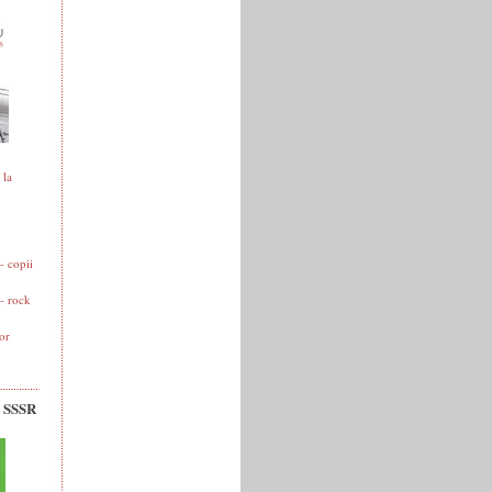
 la
 copii
- rock
or
v SSSR