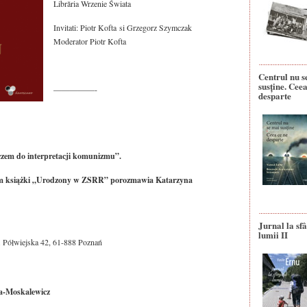
Librăria Wrzenie Świata
Invitati: Piotr Kofta si Grzegorz Szymczak
Moderator Piotr Kofta
Centrul nu s
susține. Ceea
—————-
desparte
uczem do interpretacji komunizmu”.
rem książki „Urodzony w ZSRR” porozmawia Katarzyna
Jurnal la sfâ
lumii II
l. Półwiejska 42, 61-888 Poznań
a-Moskalewicz