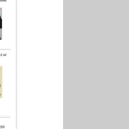
ci ai
RSS