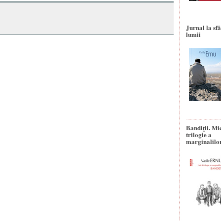
Jurnal la sfâ
lumii
Bandiţii. Mi
trilogie a
marginalilo