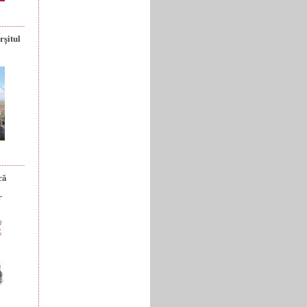
rșitul
că
r