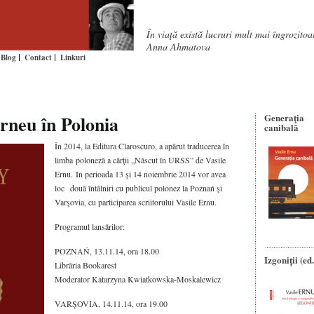
În viaţă există lucruri mult mai îngrozito
Anna Ahmatova
Blog
Contact
Linkuri
urneu în Polonia
Generaţia
canibală
În 2014, la Editura Claroscuro, a apărut traducerea în
limba poloneză a cărţii „Născut în URSS” de Vasile
Ernu. In perioada 13 şi 14 noiembrie 2014 vor avea
loc două întâlniri cu publicul polonez la Poznań şi
Varşovia, cu participarea scriitorului Vasile Ernu.
Programul lansărilor:
POZNAŃ, 13.11.14, ora 18.00
Izgoniții (ed.
Librăria Bookarest
Moderator Katarzyna Kwiatkowska-Moskalewicz
VARŞOVIA, 14.11.14, ora 19.00