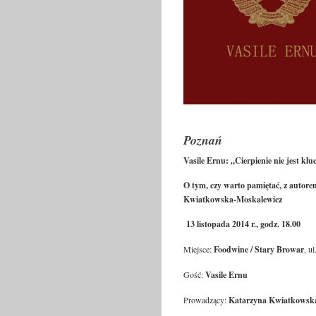
Poznań
Vasile Ernu: „Cierpienie nie jest kl
O tym, czy warto pamiętać, z auto
Kwiatkowska-Moskalewicz
13 listopada 2014 r., godz. 18.00
Miejsce:
Foodwine / Stary Browar
, u
Gość:
Vasile Ernu
Prowadzący:
Katarzyna Kwiatkowsk