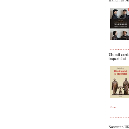
Ultimii ereti
imperiului
Presa
Nascut in U