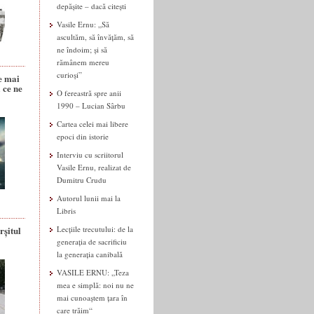
depășite – dacă citești
Vasile Ernu: „Să
ascultăm, să învățăm, să
ne îndoim; și să
rămânem mereu
curioși”
e mai
 ce ne
O fereastră spre anii
1990 – Lucian Sârbu
Cartea celei mai libere
epoci din istorie
Interviu cu scriitorul
Vasile Ernu, realizat de
Dumitru Crudu
Autorul lunii mai la
Libris
rșitul
Lecțiile trecutului: de la
generația de sacrificiu
la generația canibală
VASILE ERNU: „Teza
mea e simplă: noi nu ne
mai cunoaștem țara în
care trăim“