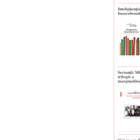
Intelighenți
basarabeană
Sectanţii. M
trilogie a
marginalilo
Sînt un om d