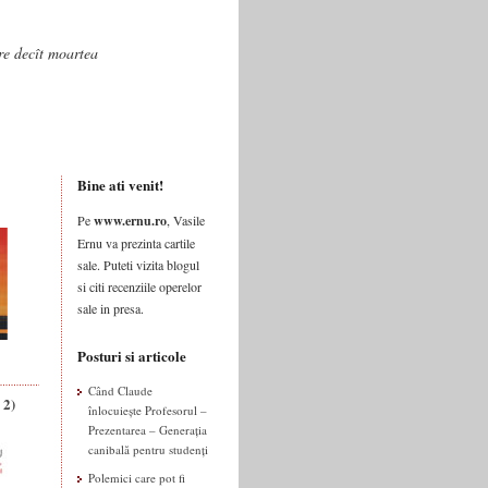
are decît moartea
Bine ati venit!
Pe
www.ernu.ro
, Vasile
Ernu va prezinta cartile
sale. Puteti vizita blogul
si citi recenziile operelor
sale in presa.
Posturi si articole
Când Claude
 2)
înlocuiește Profesorul –
Prezentarea – Generația
canibală pentru studenți
Polemici care pot fi