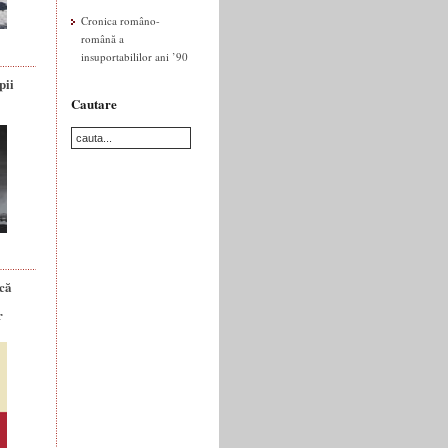
Cronica româno-
română a
insuportabililor ani ’90
pii
Cautare
ică
r