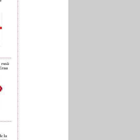
a rusă
 Ernu
de la
anuc