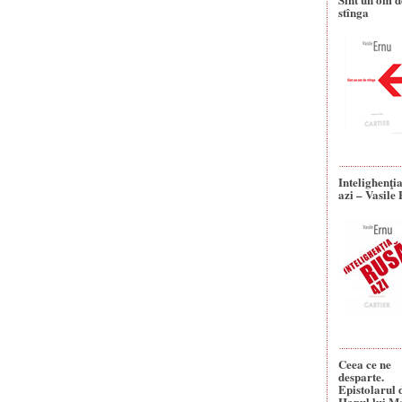
stînga
Intelighenţi
azi – Vasile
Ceea ce ne
desparte.
Epistolarul 
Hanul lui M