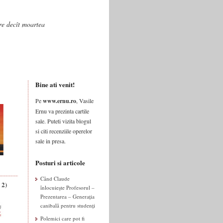
are decît moartea
Bine ati venit!
Pe
www.ernu.ro
, Vasile
Ernu va prezinta cartile
sale. Puteti vizita blogul
si citi recenziile operelor
sale in presa.
Posturi si articole
Când Claude
 2)
înlocuiește Profesorul –
Prezentarea – Generația
canibală pentru studenți
Polemici care pot fi