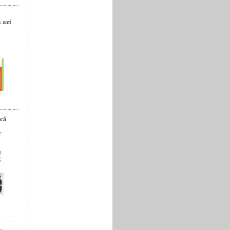
a
 azi
ică
r
e