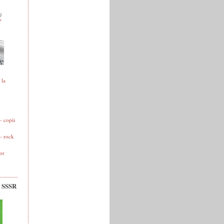
 la
 copii
- rock
or
v SSSR