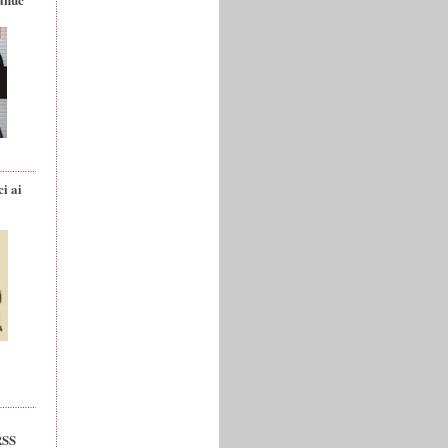
ci ai
RSS