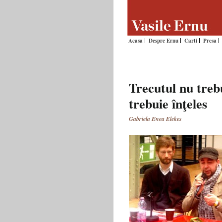
Acasa
Despre Ernu
Carti
Presa
Trecutul nu trebui
trebuie înţeles
Gabriela Enea Elekes