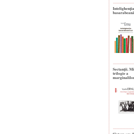
Intelighenți
basarabeană
Sectanţii. M
trilogie a
marginalilo
Sînt un om d