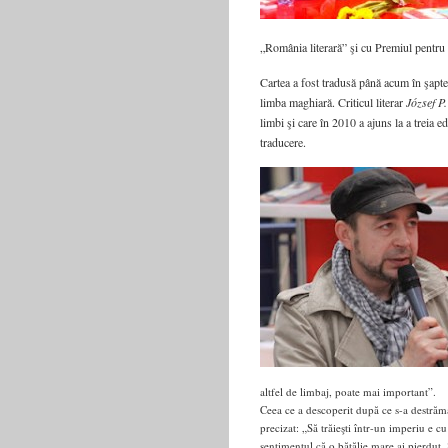
„România literară” şi cu Premiul pentru
Cartea a fost tradusă până acum în şapte 
limba maghiară. Criticul literar
József P
limbi şi care în 2010 a ajuns la a treia 
traducere.
altfel de limbaj, poate mai important”.
Ceea ce a descoperit după ce s-a destrăm
precizat: „Să trăieşti într-un imperiu e cu
sentimentul că o bătălie mare ai pierdut. 