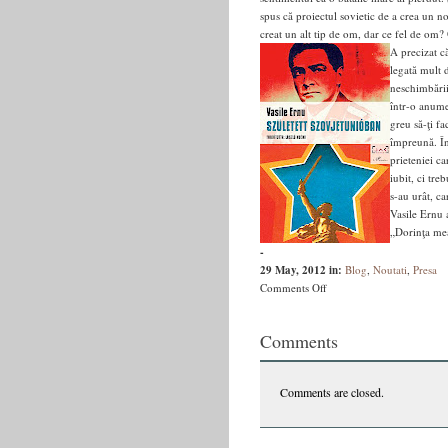
spus că proiectul sovietic de a crea un nou
creat un alt tip de om, dar ce fel de om?
A precizat 
legată mult 
neschimbării.
într-o anume
greu să-ţi fa
împreună. În
prieteniei ca
iubit, ci tre
s-au urât, ca
Vasile Ernu a
„Dorinţa mea
-
29 May, 2012
in:
Blog
,
Noutati
,
Presa
on
Comments Off
Trecutul
nu
Comments
trebuie
nici
urât,
Comments are closed.
nici
iubit,
ci