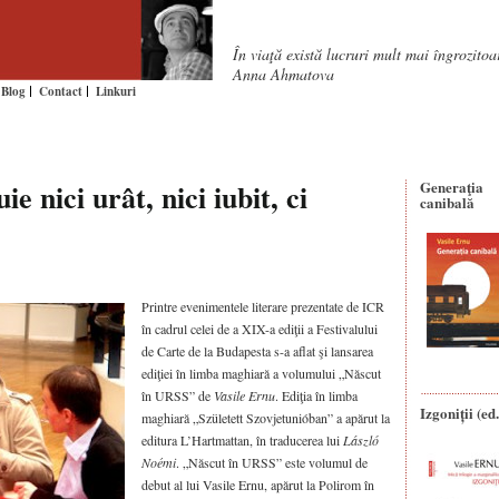
În viaţă există lucruri mult mai îngrozito
Anna Ahmatova
Blog
Contact
Linkuri
e nici urât, nici iubit, ci
Generaţia
canibală
Printre evenimentele literare prezentate de ICR
în cadrul celei de a XIX-a ediţii a Festivalului
de Carte de la Budapesta s-a aflat şi lansarea
ediţiei în limba maghiară a volumului „Născut
în URSS” de
Vasile Ernu
. Ediţia în limba
Izgoniții (ed.
maghiară „Született Szovjetunióban” a apărut la
editura L’Hartmattan, în traducerea lui
László
Noémi
. „Născut în URSS” este volumul de
debut al lui Vasile Ernu, apărut la Polirom în