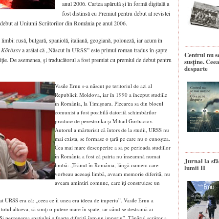
anul 2006. Cartea apărută şi în formă digitală a
fost distinsă cu Premiul pentru debut al revistei
 debut al Uniunii Scriitorilor din România pe anul 2006.
limbi: rusă, bulgară, spaniolă, italiană, geogiană, poloneză, iar acum în
. Körössy
a arătat că „Născut în URSS” este primul roman tradus în şapte
Centrul nu s
ediţie. De asemenea, şi traducătorul a fost premiat cu premiul de debut pentru
susține. Ceea
desparte
Vasile Ernu s-a născut pe teritoriul de azi al
Republicii Moldova, iar în 1990 a început studiile
în România, la Timişoara. Plecarea sa din blocul
comunist a fost posibilă datorită schimbărilor
produse de perestroika şi Mihail Gorbaciov.
Autorul a mărturisit că întors de la studii, URSS nu
mai exista, se formase o ţară pe care nu o cunoştea.
Cea mai mare descoperire a sa pe perioada studiilor
în România a fost că patria nu înseamnă numai
Jurnal la sfâ
limbă: „Trăind în România, lângă oameni care
lumii II
vorbeau aceeaşi limbă, aveam memorie diferită, nu
aveam amintiri comune, care îţi construiesc un
at URSS era că: „ceea ce îi unea era ideea de imperiu”. Vasile Ernu a
 totul altceva, să simţi o putere mare în spate, iar când se destramă ai
Şi perceperea spaţiului e foarte diferită într-un imperiu”. Tânărul scriitor a