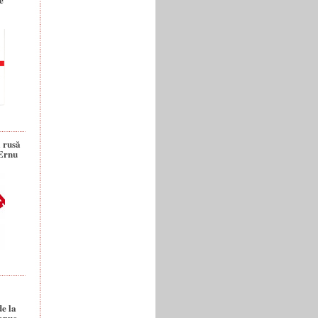
a rusă
 Ernu
de la
anuc