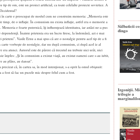
 tip de om, este un proiect artificial, ca toate celelalte proiecte sovietice. A
 Occidental?
că în carte e preocupat de modul cum ne construim memoria: „Memoria este
de timp, de o inflaţie. În comunism nu exista inflaţie, astfel era o memorie a
Sălbaticii co
 Memoria e foarte puternică, îţi influenţează identitatea, iar astăzi ne-a pus
dingo
 dependenţă. Înainte prietenia era un lucru firesc, la îndemână, azi e mai
ci prieteni”. Vasile Ernu a mai spus că are o nostalgie pentru acel tip de a fi
 carte vorbeşte de nostalgie, dar nu după comunism, ci după acel iz al
re era atunci. Autorul este de părere că trecutul nu trebuie nici urât, nici
buie înţeles: „Şi în comunism a existat viaţă, au existat oameni care s-au iubit,
re au plâns, au dansat”.
 precizat că, în cartea sa, în mod intenţionat, s-a oprit la omul obişnuit:
 a fost să fac un puzzle mic despre felul cum a fost.
Izgoniții. M
trilogie a
marginalilo