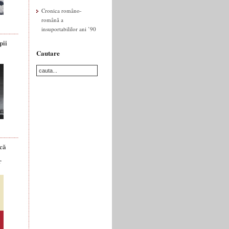
Cronica româno-
română a
insuportabililor ani ’90
pii
Cautare
ică
r