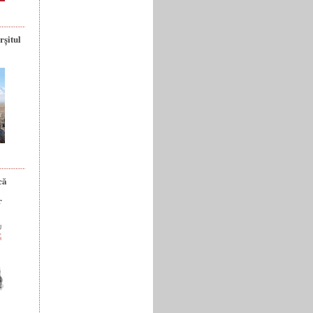
rșitul
că
r