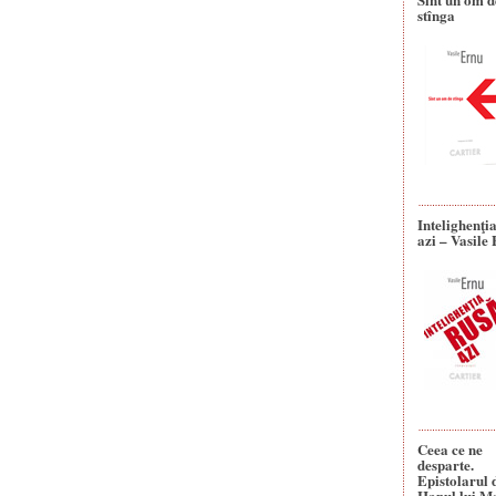
stînga
Intelighenţi
azi – Vasile
Ceea ce ne
desparte.
Epistolarul 
Hanul lui M