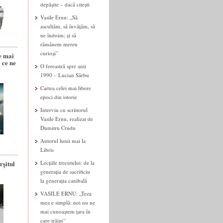
depășite – dacă citești
Vasile Ernu: „Să
ascultăm, să învățăm, să
ne îndoim; și să
rămânem mereu
curioși”
e mai
 ce ne
O fereastră spre anii
1990 – Lucian Sârbu
Cartea celei mai libere
epoci din istorie
Interviu cu scriitorul
Vasile Ernu, realizat de
Dumitru Crudu
Autorul lunii mai la
Libris
rșitul
Lecțiile trecutului: de la
generația de sacrificiu
la generația canibală
VASILE ERNU: „Teza
mea e simplă: noi nu ne
mai cunoaștem țara în
care trăim“