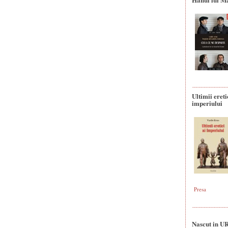
Ultimii ereti
imperiului
Presa
Nascut in U