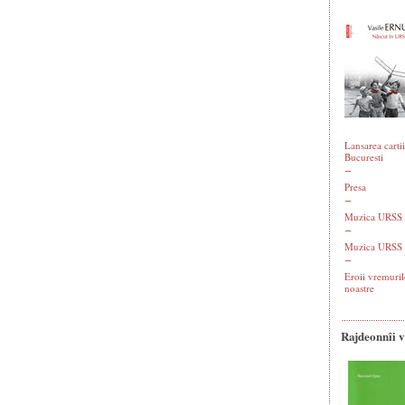
Lansarea cartii
Bucuresti
Presa
Muzica URSS -
Muzica URSS 
Eroii vremuril
noastre
Rajdeonnîi 