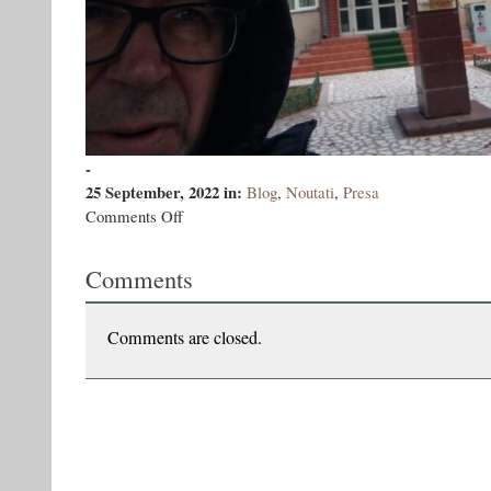
-
25 September, 2022
in:
Blog
,
Noutati
,
Presa
on
Comments Off
la
liceul
Comments
Mihail
Kogălniceanul
Comments are closed.