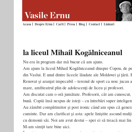
Acasa
Despre Ernu
Carti
Presa
Blog
Contact
Linkuri
la liceul Mihail Kogălniceanul
Nu era în program dar mă bucur că am ajuns.
Am ajuns la liceul Mihail Kogălniceanul dinspre Copou, de p
din Vaslui. E unul dintre liceele lăudate ale Moldovei şi țării.
Renovat şi aranjat impecabil – terenul de sport ca nou: jucau 
mare, amfiteatrul plin de adolescenți de liceu şi profesori.
Am discutat cam o oră jumătate. Profesorii, cât am cunoscut, 
bună. Copiii însă nespus de isteți – cu întrebări super inteligent
Au zâmbit compătimitor şi post ironic când am spus că generaț
cuminte. Dar am clarificat şi asta: apele liniștite ascund mul
cu demonii săi. Noi am avut destui – sper ei să treacă mai lin
M-am simțit tare bine aici.