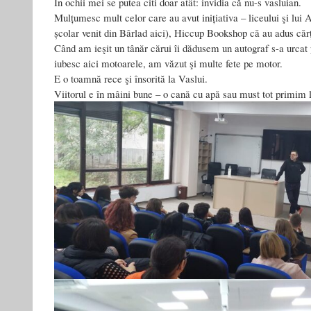
În ochii mei se putea citi doar atât: invidia că nu-s vasluian.
Mulțumesc mult celor care au avut inițiativa – liceului şi lui
școlar venit din Bârlad aici), Hiccup Bookshop că au adus cărț
Când am ieşit un tânăr cărui îi dădusem un autograf s-a urcat 
iubesc aici motoarele, am văzut şi multe fete pe motor.
E o toamnă rece şi însorită la Vaslui.
Viitorul e în mâini bune – o cană cu apă sau must tot primim l