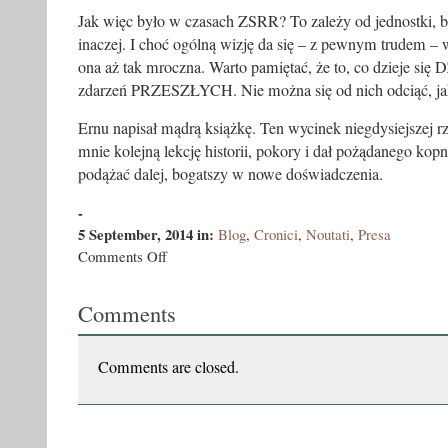
Jak więc było w czasach ZSRR? To zależy od jednostki, 
inaczej. I choć ogólną wizję da się – z pewnym trudem – 
ona aż tak mroczna. Warto pamiętać, że to, co dzieje się
zdarzeń PRZESZŁYCH. Nie można się od nich odciąć, jaki
Ernu napisał mądrą książkę. Ten wycinek niegdysiejszej rz
mnie kolejną lekcję historii, pokory i dał pożądanego ko
podążać dalej, bogatszy w nowe doświadczenia.
-
5 September, 2014
in:
Blog
,
Cronici
,
Noutati
,
Presa
on
Comments Off
Jak
to
Comments
było
za
dawnych
lat…
Comments are closed.
z
przymrużeniem
oka.
Urodzony