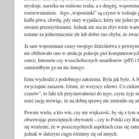
utyskuje, narzeka na minione realia, a z drugiej, wspomi
rozrzewnieniem. Jego „wspominki” są czymś w rodzaju 
kuflu piwa, chwilą, gdy stary wyjadacz, który nie jedno pr
swoimi przemyśleniami. Jednak nie ma tu zbyt wiele warto
uznane za jednoznacznie złe lub dobre (no chyba, że żwac
Ja sam wspominam czasy swojego dzieciństwa z pewnym
nie obfitowało ono w atrakcje pokroju gier komputerowych
ostro), Internetu czy wszechobecnych smartfonów (pfff) i 
zamieniłbym go na nic innego.
Ernu wychodzi z podobnego założenia. Była jak było. A by
zwyczajnie zarazem. Grunt, że wszyscy zdrowi. Co cieka
czasów”, to fakt ich przystawalności do tego, czym żyje s
mieć rację mówiąc, że na dobrą sprawę nie zmieniło się aż 
Pewnie wielu, a kto wie, czy nie większość, by się z tym n
obserwując przeciętnych obywateli – czy to Polski czy Ru
się wrażenie, że w poszczególnych aspektach czas się zatr
jednak w dalszym ciągu różnimy się od innych.