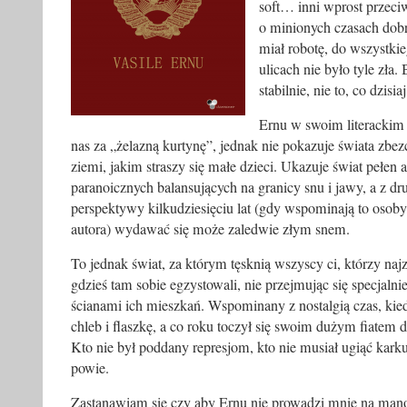
soft… inni wprost przeci
o minionych czasach dobr
miał robotę, do wszystkie
ulicach nie było tyle zła.
stabilnie, nie to, co dzisiaj
Ernu w swoim literackim 
nas za „żelazną kurtynę”, jednak nie pokazuje świata zbez
ziemi, jakim straszy się małe dzieci. Ukazuje świat pełen
paranoicznych balansujących na granicy snu i jawy, a z dru
perspektywy kilkudziesięciu lat (gdy wspominają to oso
autora) wydawać się może zaledwie złym snem.
To jednak świat, za którym tęsknią wszyscy ci, którzy naj
gdzieś tam sobie egzystowali, nie przejmując się specjalni
ścianami ich mieszkań. Wspominany z nostalgią czas, kie
chleb i flaszkę, a co roku toczył się swoim dużym fiatem 
Kto nie był poddany represjom, kto nie musiał ugiąć kark
powie.
Zastanawiam się czy aby Ernu nie prowadzi mnie na mano