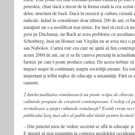
povestea, chiar dacă a trecut de la forma orală la cea scris
deloc structura de bază. Dacă în muzică şi cultura vizuală 
radicale, luând în considerare doar ultimii 200 de ani, ei b
naraţiuni nu s-a modificat mai nimic. Eu tind să cred că un
greu pe Duchamp, iar Bach ar avea probleme cu ascultarea
Schonberg, însă un Homer sau Virgiliu nu ar avea nici o p
sau Nabokov. Cartea este cea care ne ajută să fim contemp
acum 2000 de ani, iar ei sa fie cumva prezenţi în actualitat
farmec pe care-l poate produce cartea. De aceea trebuie să
impact major în continuare asupra societăţii umane. Ea est
important şi ieftin mijloc de educaţie a umanităţii. Fără ea
oameni.
2.Intelectualitatea românească nu poate scăpa de obsesia inu
culturale propuse de creatorii contemporani. Credeţi că p
revitalizare a pieţei culturale româneşti? Există vreun secre
publicului larg mai ales al publicului tânăr pentru lectură
– Din punctul meu de vedere secretul se află în educaţie şi î
E timpul să mai renunţăm la copierea modelelor occidental