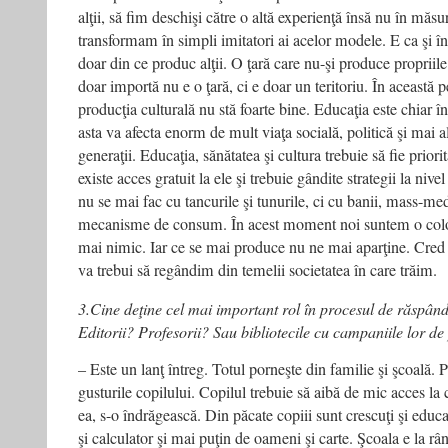
alţii, să fim deschişi către o altă experienţă însă nu în măsu
transformam în simpli imitatori ai acelor modele. E ca şi 
doar din ce produc alţii. O ţară care nu-şi produce propriile 
doar importă nu e o ţară, ci e doar un teritoriu. În această p
producţia culturală nu stă foarte bine. Educaţia este chiar înt
asta va afecta enorm de mult viaţa socială, politică şi mai a
generaţii. Educaţia, sănătatea şi cultura trebuie să fie priorit
existe acces gratuit la ele şi trebuie gândite strategii la nivel
nu se mai fac cu tancurile şi tunurile, ci cu banii, mass-med
mecanisme de consum. În acest moment noi suntem o colo
mai nimic. Iar ce se mai produce nu ne mai aparţine. Cred
va trebui să regândim din temelii societatea în care trăim.
3.Cine deţine cel mai important rol în procesul de răspândi
Editorii? Profesorii? Sau bibliotecile cu campaniile lor d
– Este un lanţ întreg. Totul porneşte din familie şi şcoală. P
gusturile copilului. Copilul trebuie să aibă de mic acces la 
ea, s-o îndrăgească. Din păcate copiii sunt crescuţi şi educa
şi calculator şi mai puţin de oameni şi carte. Şcoala e la râ