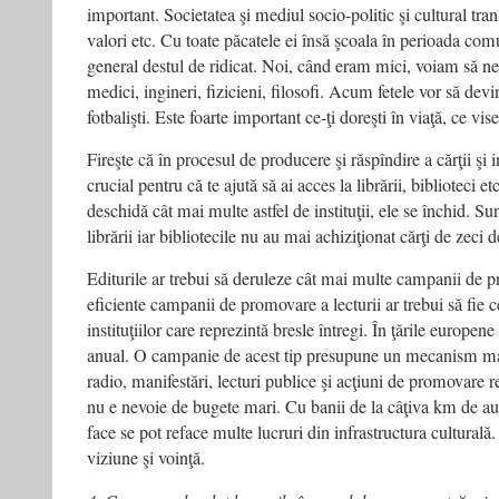
important. Societatea şi mediul socio-politic şi cultural tra
valori etc. Cu toate păcatele ei însă şcoala în perioada com
general destul de ridicat. Noi, când eram mici, voiam să 
medici, ingineri, fizicieni, filosofi. Acum fetele vor să devi
fotbalişti. Este foarte important ce-ţi doreşti în viaţă, ce vise
Fireşte că în procesul de producere şi răspîndire a cărţii şi 
crucial pentru că te ajută să ai acces la librării, biblioteci et
deschidă cât mai multe astfel de instituţii, ele se închid. S
librării iar bibliotecile nu au mai achiziţionat cărţi de zeci d
Editurile ar trebui să deruleze cât mai multe campanii de 
eficiente campanii de promovare a lecturii ar trebui să fie ce
instituţiilor care reprezintă bresle întregi. În ţările europen
anual. O campanie de acest tip presupune un mecanism ma
radio, manifestări, lecturi publice şi acţiuni de promovare rea
nu e nevoie de bugete mari. Cu banii de la câţiva km de au
face se pot reface multe lucruri din infrastructura culturală
viziune şi voinţă.