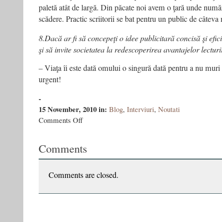
paletă atât de largă. Din păcate noi avem o ţară unde număru
scădere. Practic scriitorii se bat pentru un public de câteva m
8.Dacă ar fi să concepeţi o idee publicitară concisă şi efic
şi să invite societatea la redescoperirea avantajelor lectur
– Viaţa îi este dată omului o singură dată pentru a nu muri p
urgent!
-
15 November, 2010
in:
Blog
,
Interviuri
,
Noutati
on
Comments Off
MERGI
ŞI
Comments
CITEŞTE,
URGENT!
Comments are closed.