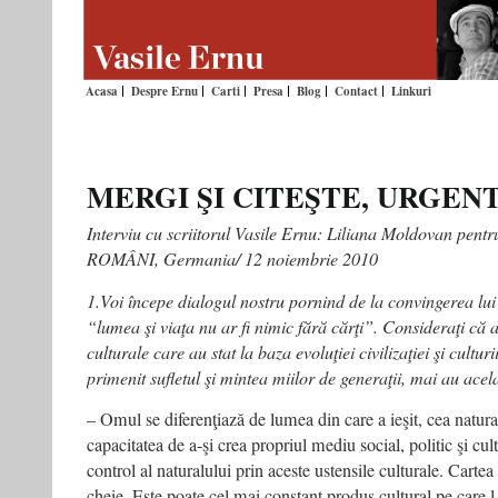
Acasa
Despre Ernu
Carti
Presa
Blog
Contact
Linkuri
MERGI ŞI CITEŞTE, URGENT
Interviu cu scriitorul Vasile Ernu: Liliana Moldovan pentr
ROMÂNI, Germania/ 12 noiembrie 2010
1.Voi începe dialogul nostru pornind de la convingerea lu
“lumea şi viaţa nu ar fi nimic fără cărţi”. Consideraţi că a
culturale care au stat la baza evoluţiei civilizaţiei şi cultur
primenit sufletul şi mintea miilor de generaţii, mai au acelaş
– Omul se diferenţiază de lumea din care a ieşit, cea natural
capacitatea de a-şi crea propriul mediu social, politic şi cult
control al naturalului prin aceste ustensile culturale. Carte
cheie. Este poate cel mai constant produs cultural pe care 