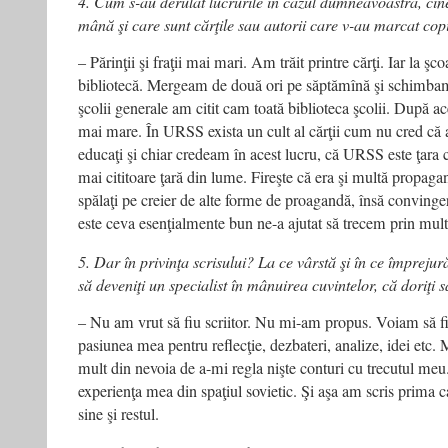
4. Cum s-au derulat lucrurile în cazul dumneavoastră, cin
mână şi care sunt cărţile sau autorii care v-au marcat cop
– Părinţii şi fraţii mai mari. Am trăit printre cărţi. Iar la ş
bibliotecă. Mergeam de două ori pe săptămînă şi schimbam 
şcolii generale am citit cam toată biblioteca şcolii. După 
mai mare. În URSS exista un cult al cărţii cum nu cred că
educaţi şi chiar credeam în acest lucru, că URSS este ţara c
mai cititoare ţară din lume. Fireşte că era şi multă propag
spălaţi pe creier de alte forme de proagandă, însă convingere
este ceva esenţialmente bun ne-a ajutat să trecem prin mult
5. Dar în privinţa scrisului? La ce vârstă şi în ce împrejură
să deveniţi un specialist în mânuirea cuvintelor, că doriţi sa
– Nu am vrut să fiu scriitor. Nu mi-am propus. Voiam să fiu
pasiunea mea pentru reflecţie, dezbateri, analize, idei etc
mult din nevoia de a-mi regla nişte conturi cu trecutul me
experienţa mea din spaţiul sovietic. Şi aşa am scris prima ca
sine şi restul.