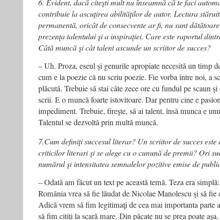
6. Evident, dacă citeşti mult nu înseamnă că te faci automat
contribuie la ascuţirea abilităţilor de autor. Lectura stăru
permanentă, oricât de consecvente ar fi, nu sunt dătătoare 
prezenţa talentului şi a inspiraţiei. Care este raportul dintr
Câtă muncă şi cât talent ascunde un scriitor de succes?
– Uh. Proza, eseul şi genurile apropiate necesită un timp 
cum e la poezie că nu scriu poezie. Fie vorba între noi, a sc
plăcută. Trebuie să stai câte zece ore cu fundul pe scaun şi c
scrii. E o muncă foarte istovitoare. Dar pentru cine e pasio
impediment. Trebuie, fireşte, să ai talent, însă munca e unul
Talentul se dezvoltă prin multă muncă.
7.Cum definiţi succesul literar? Un scriitor de succes este c
criticilor literari şi se alege cu o cunună de premii? Ori 
numărul şi intensitatea semnalelor pozitive emise de public
– Odată am făcut un text pe această temă. Teza era simplă: 
România vrea să fie lăudat de Nicolae Manolescu şi să fie c
Adică vrem să fim legitimaţi de cea mai importanta parte a c
să fim citiţi la scară mare. Din păcate nu se prea poate aşa