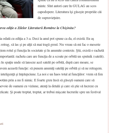
minte. Sînt autori care în GULAG au scos
capodopere. Literatura îşi găseşte propriile căi
de supravieţuire.
area ediţie a Zilelor Literaturii Române la Chişinău?
a odată cu ediţia a 3-a. Deci la anul pot spune ca da, el există. Eu aş
 retrag, să las şi pe alţii să mai tragă greul. Nu vreau să-mi fac o meserie
em rolul şi funcţia în societate şi în anumite contexte. Ştii, există o rachetă
 importantă: racheta care are funcţia de a scoate pe orbită un sputnik (satelit).
 în spaţiu unde să lanseze acel satelit pe orbită, după care moare, se
avem această funcţie: să punem anumiţi sateliţi pe orbită şi să ne retragem.
inteligenţă şi înţelepciune. La noi e un haos total al funcţiilor: vrem să fim
 capotăm prin a nu fi nimic. E foarte greu însă să găseşti oameni care să
evoie de oameni cu viziune, atenţi la detalii şi care să ştie să lucreze cu
 delicate. Şi poate treptat, treptat, ar trebui mişcate lucrurile spre un festival
ati