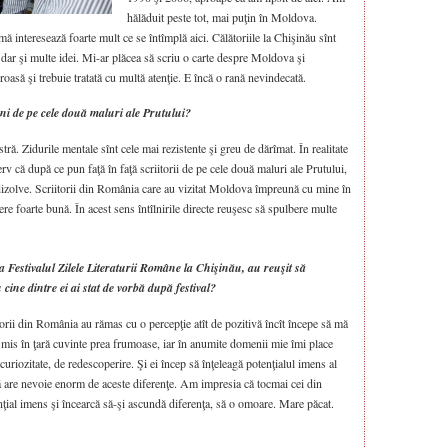
hălăduit peste tot, mai puţin în Moldova.
 interesează foarte mult ce se întîmplă aici. Călătoriile la Chişinău sînt
 dar şi multe idei. Mi-ar plăcea să scriu o carte despre Moldova şi
roasă şi trebuie tratată cu multă atenţie. E încă o rană nevindecată.
âni de pe cele două maluri ale Prutului?
ră. Zidurile mentale sînt cele mai rezistente şi greu de dărîmat. În realitate
erv că după ce pun faţă în faţă scriitorii de pe cele două maluri ale Prutului,
 dizolve. Scriitorii din România care au vizitat Moldova împreună cu mine în
ere foarte bună. În acest sens întîlnirile directe reuşesc să spulbere multe
la Festivalul Zilele Literaturii Române la Chişinău, au reuşit să
ne dintre ei ai stat de vorbă după festival?
orii din România au rămas cu o percepţie atît de pozitivă încît începe să mă
nsmis în ţară cuvinte prea frumoase, iar în anumite domenii mie îmi place
curiozitate, de redescoperire. Şi ei încep să înţeleagă potenţialul imens al
ură are nevoie enorm de aceste diferenţe. Am impresia că tocmai cei din
ial imens şi încearcă să-şi ascundă diferenţa, să o omoare. Mare păcat.