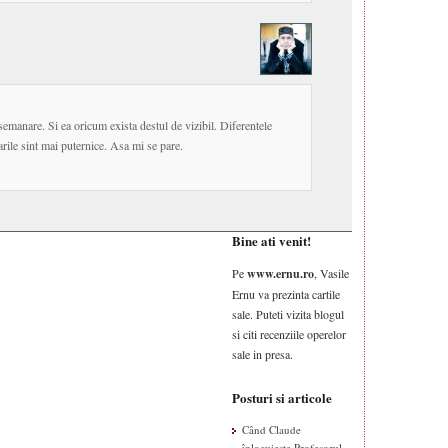
semanare. Si ea oricum exista destul de vizibil. Diferentele
arile sint mai puternice. Asa mi se pare.
Bine ati venit!
Pe
www.ernu.ro
, Vasile
Ernu va prezinta cartile
sale. Puteti vizita blogul
si citi recenziile operelor
sale in presa.
Posturi si articole
Când Claude
înlocuiește Profesorul –