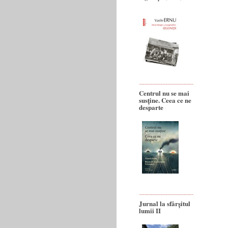
Centrul nu se mai
susține. Ceea ce ne
desparte
Jurnal la sfârșitul
lumii II