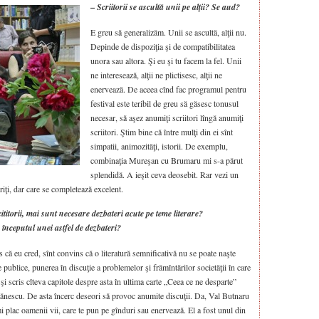
–
Scriitorii se ascultă unii pe alţii? Se aud?
E greu să generalizăm. Unii se ascultă, alţii nu.
Depinde de dispoziţia şi de compatibilitatea
unora sau altora. Şi eu şi tu facem la fel. Unii
ne interesează, alţii ne plictisesc, alţii ne
enervează. De aceea cînd fac programul pentru
festival este teribil de greu să găsesc tonusul
necesar, să aşez anumiţi scriitori lîngă anumiţi
scriitori. Ştim bine că între mulţi din ei sînt
simpatii, animozităţi, istorii. De exemplu,
combinaţia Mureşan cu Brumaru mi s-a părut
splendidă. A ieşit ceva deosebit. Rar vezi un
eriţi, dar care se completează excelent.
 cititorii, mai sunt necesare dezbateri acute pe teme literare?
începutul unei astfel de dezbateri?
s că eu cred, sînt convins că o literatură semnificativă nu se poate naşte
le publice, punerea în discuţie a problemelor şi frămîntărilor societăţii în care
i scris cîteva capitole despre asta în ultima carte „Ceea ce ne desparte”
tănescu. De asta încerc deseori să provoc anumite discuţii. Da, Val Butnaru
mi plac oamenii vii, care te pun pe gînduri sau enervează. El a fost unul din