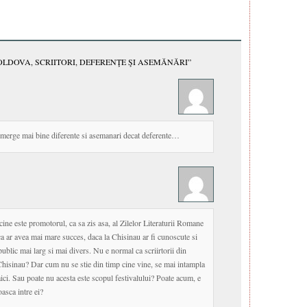
OLDOVA, SCRIITORI, DEFERENŢE ŞI ASEMĂNĂRI”
r merge mai bine diferente si asemanari decat deferente…
cine este promotorul, ca sa zis asa, al Zilelor Literaturii Romane
 ca ar avea mai mare succes, daca la Chisinau ar fi cunoscute si
 public mai larg si mai divers. Nu e normal ca scriirtorii din
Chisinau? Dar cum nu se stie din timp cine vine, se mai intampla
aici. Sau poate nu acesta este scopul festivalului? Poate acum, e
oasca intre ei?