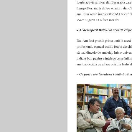
foarte activii scriitori din Basarabia ca
îngrijorător: mulţi dintre scriitorii din
ani. E un semn îngrijorător. Mă bucur c
le-am sugerat să o facă mai des.
– Ai descoperit Bălţiul la această ediţie
Da. Am fost practic prima oară în acest
profesional, oameni activi, foarte desch
să vad dincolo de ambalaj. Într-o univer
indiciu bun pentru a înţelege ce se întîmpl
am luat decizia de a face o zi din festival
– Ce şanse are literatura română să s