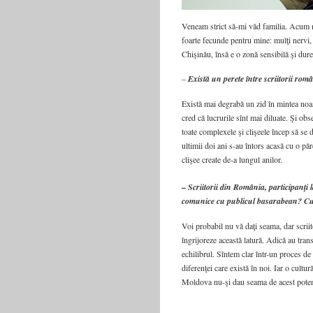
Veneam strict să-mi văd familia. Acum mă
foarte fecunde pentru mine: mulţi nervi,
Chişinău, însă e o zonă sensibilă şi dure
–
Există un perete între scriitorii rom
Există mai degrabă un zid în mintea noast
cred că lucrurile sînt mai diluate. Şi obs
toate complexele şi clişeele încep să se
ultimii doi ani s-au întors acasă cu o păr
clişee create de-a lungul anilor.
–
Scriitorii din România, participanţi 
comunice cu publicul basarabean? Cu ci
Voi probabil nu vă daţi seama, dar scriit
îngrijoreze această latură. Adică au tra
echilibrul. Sîntem clar într-un proces de 
diferenţei care există în noi. Iar o cult
Moldova nu-şi dau seama de acest potenţ