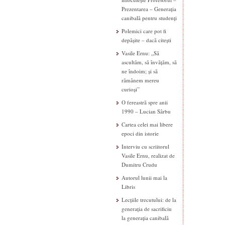
Prezentarea – Generația
canibală pentru studenți
Polemici care pot fi
depășite – dacă citești
Vasile Ernu: „Să
ascultăm, să învățăm, să
ne îndoim; și să
rămânem mereu
curioși”
O fereastră spre anii
1990 – Lucian Sârbu
Cartea celei mai libere
epoci din istorie
Interviu cu scriitorul
Vasile Ernu, realizat de
Dumitru Crudu
Autorul lunii mai la
Libris
Lecțiile trecutului: de la
generația de sacrificiu
la generația canibală