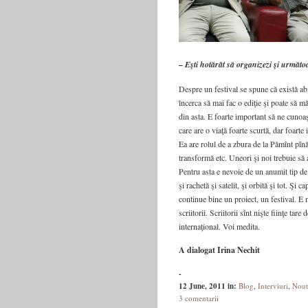
– Eşti hotărât să organizezi şi următo
Despre un festival se spune că există abi
încerca să mai fac o ediţie şi poate să mă
din asta. E foarte important să ne cunoaşt
care are o viaţă foarte scurtă, dar foarte
Ea are rolul de a zbura de la Pămînt pînă
transformă etc. Uneori şi noi trebuie să 
Pentru asta e nevoie de un anumit tip de 
şi rachetă şi satelit, şi orbită şi tot. Şi
continue bine un proiect, un festival. E n
scriitorii. Scriitorii sînt nişte fiinţe tare
internaţional. Voi medita.
A dialogat Irina Nechit
-
12 June, 2011
in:
Blog
,
Interviuri
,
Nout
3 comentarii