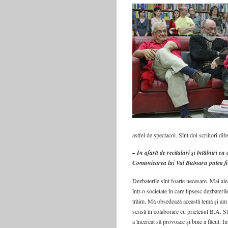
astfel de spectacol. Sînt doi scriitori dif
– În afară de recitaluri şi întâlniri cu
Comunicarea lui Val Butnaru putea fi 
Dezbaterile sînt foarte necesare. Mai ale
într-o societate în care lipsesc dezbateri
trăim. Mă obsedează această temă şi am ş
scrisă în colaborare cu prietenul B.A. S
a încercat să provoace şi bine a făcut. Î