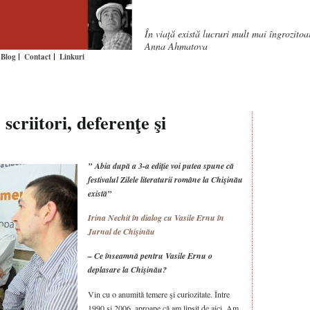
În viaţă există lucruri mult mai îngrozito
Anna Ahmatova
Blog
Contact
Linkuri
criitori, deferenţe şi
” Abia după a 3-a ediţie voi putea spune că
festivalul Zilele literaturii române la Chişinău
există”
Irina Nechit în dialog cu Vasile Ernu în
Jurnal de Chişinău
– Ce înseamnă pentru Vasile Ernu o
deplasare la Chişinău?
Vin cu o anumită temere şi curiozitate. Între
1990 şi 2006, aproape că am lipsit de aici. Am