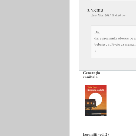
v.ernu
June 16th, 2011 @ 6:40 am
Da,
dar e prea multa obsesie pe a
trebuiesc cultivate ca aseman
v
Generaţia
canibală
Izgoniții (ed. 2)