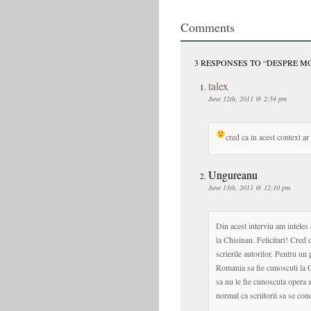
Comments
3 RESPONSES TO “DESPRE M
talex
June 12th, 2011 @ 2:54 pm
cred ca in acest context a
Ungureanu
June 13th, 2011 @ 12:10 pm
Din acest interviu am inteles 
la Chisinau. Felicitari! Cred
scrierile autorilor. Pentru un
Romania sa fie cunoscuti la 
sa nu le fie cunoscuta opera 
normal ca scriitorii sa se con