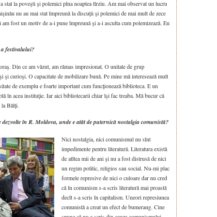
re a stat la poveşti şi polemici pîna noaptea tîrziu. Am mai observat un lucru
 Chişinău nu au mai stat împreună la discuţii şi polemici de mai mult de zece
ă am fost un motiv de a-i pune împreună şi a-i asculta cum polemizează. Eu
 a festivalului?
 oraş. Din ce am văzut, am rămas impresionat. O unitate de grup
işi şi curioşi. O capacitate de mobilizare bună. Pe mine mă interesează mult
sitate de exemplu e foarte important cum funcţionează biblioteca. E un
ă în acea instituţie. Iar aici bibliotecarii chiar îşi fac treaba. Mă bucur că
 la Bălţi.
e dezvolte în R. Moldova, unde e atât de puternică nostalgia comunistă?
Nici nostalgia, nici comunismul nu sînt
impedimente pentru literatură. Literatura există
de atîtea mii de ani şi nu a fost distrusă de nici
un regim politic, religios sau social. Nu-mi plac
formele represive de nici o culoare dar nu cred
că în comunism s-a scris literatură mai proastă
decît s-a scris în capitalism. Uneori represiunea
comunistă a creat un efect de bumerang. Cine
spune că nu a scris din cauza comunismului