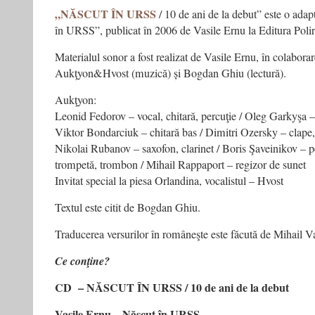
„NĂSCUT ÎN URSS
/ 10 de ani de la debut” este o adap
în URSS”, publicat în 2006 de Vasile Ernu la Editura Poli
Materialul sonor a fost realizat de Vasile Ernu, în colabora
Aukţyon&Hvost (muzică) și Bogdan Ghiu (lectură).
Aukţyon:
Leonid Fedorov – vocal, chitară, percuţie / Oleg Garkyşa –
Viktor Bondarciuk – chitară bas / Dimitri Ozersky – clape,
Nikolai Rubanov – saxofon, clarinet / Boris Şaveinikov – p
trompetă, trombon / Mihail Rappaport – regizor de sunet
Invitat special la piesa Orlandina, vocalistul – Hvost
Textul este citit de Bogdan Ghiu.
Traducerea versurilor în româneşte este făcută de Mihail V
Ce conţine?
CD – NĂSCUT ÎN URSS / 10 de ani de la debut
Vasile Ernu – Născut în URSS