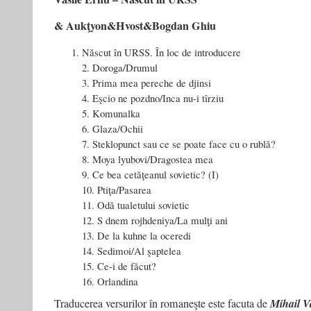
& Aukţyon&Hvost&Bogdan Ghiu
Născut în URSS. În loc de introducere
2. Doroga/Drumul
3. Prima mea pereche de djinsi
4. Eşcio ne pozdno/Inca nu-i tîrziu
5. Komunalka
6. Glaza/Ochii
7. Steklopunct sau ce se poate face cu o rublă?
8. Moya lyubovi/Dragostea mea
9. Ce bea cetăţeanul sovietic? (I)
10. Ptiţa/Pasarea
11. Odă tualetului sovietic
12. S dnem rojhdeniya/La mulţi ani
13. De la kuhne la oceredi
14. Sedimoi/Al şaptelea
15. Ce-i de făcut?
16. Orlandina
Traducerea versurilor în romaneşte este facuta de
Mihail V