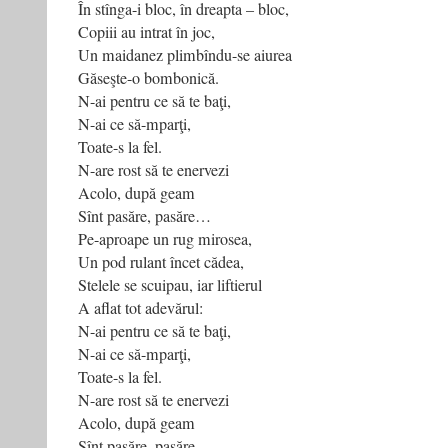
În stînga-i bloc, în dreapta – bloc,
Copiii au intrat în joc,
Un maidanez plimbîndu-se aiurea
Găseşte-o bombonică.
N-ai pentru ce să te baţi,
N-ai ce să-mparţi,
Toate-s la fel.
N-are rost să te enervezi
Acolo, după geam
Sînt pasăre, pasăre…
Pe-aproape un rug mirosea,
Un pod rulant încet cădea,
Stelele se scuipau, iar liftierul
A aflat tot adevărul:
N-ai pentru ce să te baţi,
N-ai ce să-mparţi,
Toate-s la fel.
N-are rost să te enervezi
Acolo, după geam
Sînt pasăre, pasăre…