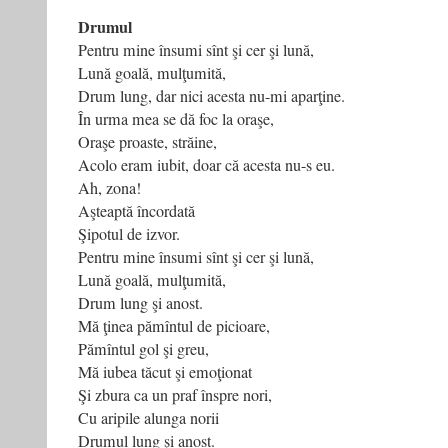
Drumul
Pentru mine însumi sînt şi cer şi lună,
Lună goală, mulţumită,
Drum lung, dar nici acesta nu-mi aparţine.
În urma mea se dă foc la oraşe,
Oraşe proaste, străine,
Acolo eram iubit, doar că acesta nu-s eu.
Ah, zona!
Aşteaptă încordată
Şipotul de izvor.
Pentru mine însumi sînt şi cer şi lună,
Lună goală, mulţumită,
Drum lung şi anost.
Mă ţinea pămîntul de picioare,
Pămîntul gol şi greu,
Mă iubea tăcut şi emoţionat
Şi zbura ca un praf înspre nori,
Cu aripile alunga norii
Drumul lung şi anost.