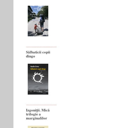
Sălbaticii copii
dingo
Izgoniții. Mică
trilogie a
marginalilor