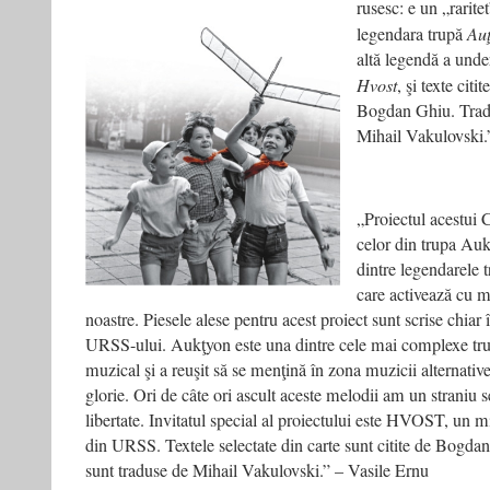
rusesc: e un „rarit
legendara trupă
Auţ
altă legendă a unde
Hvost
, şi texte citi
Bogdan Ghiu. Tradu
Mihail Vakulovski.
„Proiectul acestui C
celor din trupa Au
dintre legendarele 
care activează cu ma
noastre. Piesele alese pentru acest proiect sunt scrise chiar
URSS-ului. Aukţyon este una dintre cele mai complexe tru
muzical şi a reuşit să se menţină în zona muzicii alternative
glorie. Ori de câte ori ascult aceste melodii am un straniu se
libertate. Invitatul special al proiectului este HVOST, un 
din URSS. Textele selectate din carte sunt citite de Bogdan 
sunt traduse de Mihail Vakulovski.” – Vasile Ernu