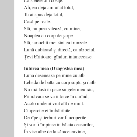
Ca stelele din cosiţe.
Ah, eu deja am uitat totul,
Tu ai spus deja totul,
Casă pe roate.
Stă, nu prea vitează, cu mine,
Noaptea cu corp de şarpe.
Stă, iar ochii mei sînt ca frunzele.
Lună dubioasă şi directă, ca războiul,
Ţevi bîrfitoare, gînduri întunecoase.
Iubirea mea (Dragostea mea)
Luna desenează pe mine cu alb.
Lebădă de baltă cu corp suplu şi dalb.
Nu mă lasă în pace sîngele meu rău,
Primăvara se va întorce în curînd,
Acolo unde ai vrut atît de mult.
Ciupercile ei îmbătrînite
De rîpe şi ierburi vor fi acoperite
Şi vor fi împinse în bătaia ceasurilor,
În vise albe de la sărace cuvinte,