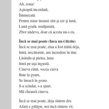
Ah, zona!
Aşteaptă încordată,
Întunecată.
Pentru mine însumi sînt şi cer şi lună,
Lună goală, mulţumită,
Zbor undeva, doar că acesta nu-s eu.
Încă se mai poate (Inca nu-i tirziu)
Încă se mai poate, ziua a fost trăită deja,
Intră, trecătorule, am încredere în tine.
Lăsîndu-şi pielea, luna
Intră pe uşa îngustă.
Cineva cîntă, vocea cuiva
Bate la geam,
Se îneacă în geam.
S-a scindat, s-a spart,
Mă cheamă cineva.
Încă se mai poate, deja sîntem doi.
Afară e gălăgie, noi încă sîntem vii.