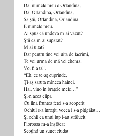
Da, numele meu e Orlandina,
Da, Orlandina, Orlandina,
Să ştii, Orlandina, Orlandina
E numele meu.
Ai spus că undeva m-ai văzut?
Ştii că m-ai supărat?
M-ai uitat?
Dar pentru tine voi uita de lacrimi,
Te voi urma de mă vei chema,
Voi fi a ta”.
“Eh, ce te-aş cuprinde,
Ţi-aş săruta mîneca hainei.
Hai, vino în braţele mele…”
Şi-n acea clipă
Cu lînă fruntea fetei s-a acoperit,
Ochiul s-a înroşit, vocea i s-a piţigăiat…
Şi ochii ca unui lup i-au strălucit.
Fioroasa m-a înşfăcat
Scoţînd un sunet ciudat