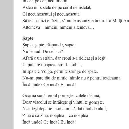
În cer, pe cer, nedumeriţi.
Astea nu-s stele de pe cerul neînstelat,
Ci necunoscutul şi necunoscuta.
Să te ascunzi e tîrziu, să nu te ascunzi e tîrziu. La Mulţi An
Altcineva – nimeni, nimeni altcineva…
Şapte
Şapte, şapte, răspunde, şapte,
Nu te aud. De ce taci?
Afară e un străin, dar eroul s-a ridicat şi a ieşit.
Lupul are noaptea, eroul – sabia,
În spate e Volga, gerul te strînge de spate.
Nu-mi pare rău de nimic, nimic nu e pentru totdeauna.
Încă unde? Ce încă? Eu încă!
Goarna sună, eroul porneşte, zalele răsună,
Doar viscolul se înrăieşte şi vîntul te goneşte.
N-ai ieşi departe, n-ai cum să dai unul de altul,
Ziua e ca ziua, noaptea – ca noaptea!
Încă unde? Ce încă? Eu încă!