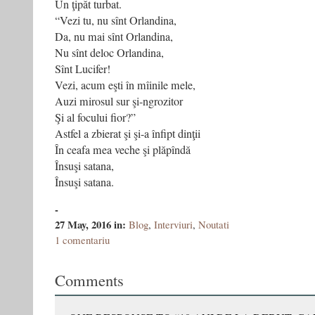
Un ţipăt turbat.
“Vezi tu, nu sînt Orlandina,
Da, nu mai sînt Orlandina,
Nu sînt deloc Orlandina,
Sînt Lucifer!
Vezi, acum eşti în mîinile mele,
Auzi mirosul sur şi-ngrozitor
Şi al focului fior?”
Astfel a zbierat şi şi-a înfipt dinţii
În ceafa mea veche şi plăpîndă
Însuşi satana,
Însuşi satana.
-
27 May, 2016
in:
Blog
,
Interviuri
,
Noutati
1 comentariu
Comments