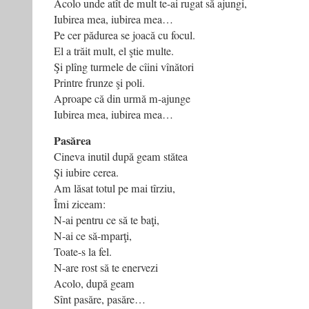
Acolo unde atît de mult te-ai rugat să ajungi,
Iubirea mea, iubirea mea…
Pe cer pădurea se joacă cu focul.
El a trăit mult, el ştie multe.
Şi plîng turmele de cîini vînători
Printre frunze şi poli.
Aproape că din urmă m-ajunge
Iubirea mea, iubirea mea…
Pasărea
Cineva inutil după geam stătea
Şi iubire cerea.
Am lăsat totul pe mai tîrziu,
Îmi ziceam:
N-ai pentru ce să te baţi,
N-ai ce să-mparţi,
Toate-s la fel.
N-are rost să te enervezi
Acolo, după geam
Sînt pasăre, pasăre…