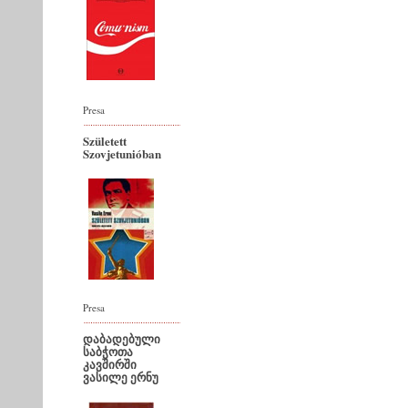
Presa
Született
Szovjetunióban
Presa
დაბადებული
საბჭოთა
კავშირში
ვასილე ერნუ