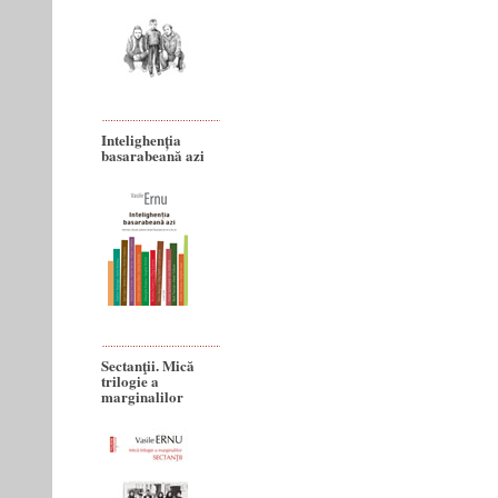
Intelighenția
basarabeană azi
Sectanţii. Mică
trilogie a
marginalilor