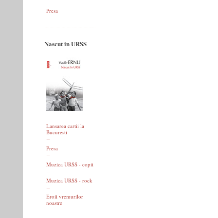
Presa
Nascut in URSS
Lansarea cartii la
Bucuresti
Presa
Muzica URSS - copii
Muzica URSS - rock
Eroii vremurilor
noastre