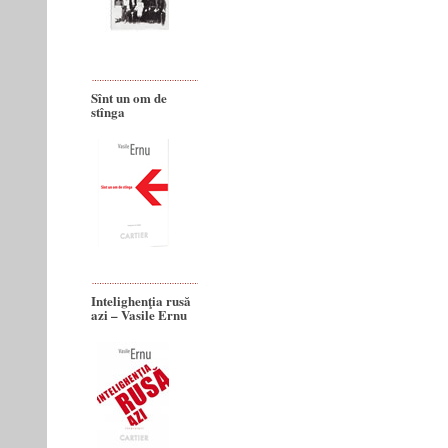
Sînt un om de
stînga
Intelighenţia rusă
azi – Vasile Ernu