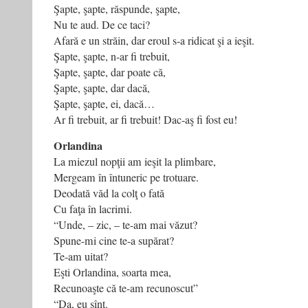
Şapte, şapte, răspunde, şapte,
Nu te aud. De ce taci?
Afară e un străin, dar eroul s-a ridicat şi a ieşit.
Şapte, şapte, n-ar fi trebuit,
Şapte, şapte, dar poate că,
Şapte, şapte, dar dacă,
Şapte, şapte, ei, dacă…
Ar fi trebuit, ar fi trebuit! Dac-aş fi fost eu!
Orlandina
La miezul nopţii am ieşit la plimbare,
Mergeam în întuneric pe trotuare.
Deodată văd la colţ o fată
Cu faţa în lacrimi.
“Unde, – zic, – te-am mai văzut?
Spune-mi cine te-a supărat?
Te-am uitat?
Eşti Orlandina, soarta mea,
Recunoaşte că te-am recunoscut”
“Da, eu sînt.