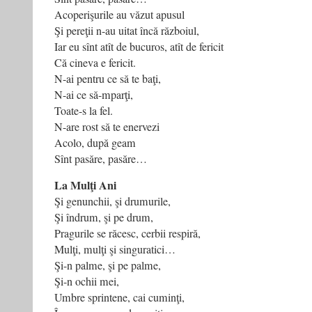
Acoperişurile au văzut apusul
Şi pereţii n-au uitat încă războiul,
Iar eu sînt atît de bucuros, atît de fericit
Că cineva e fericit.
N-ai pentru ce să te baţi,
N-ai ce să-mparţi,
Toate-s la fel.
N-are rost să te enervezi
Acolo, după geam
Sînt pasăre, pasăre…
La Mulţi Ani
Şi genunchii, şi drumurile,
Şi îndrum, şi pe drum,
Pragurile se răcesc, cerbii respiră,
Mulţi, mulţi şi singuratici…
Şi-n palme, şi pe palme,
Şi-n ochii mei,
Umbre sprintene, cai cuminţi,