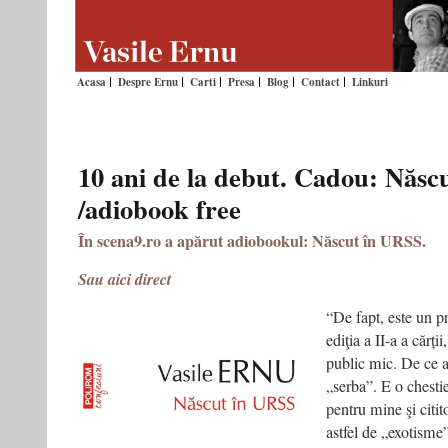
Acasa
Despre Ernu
Carti
Presa
Blog
Contact
Linkuri
10 ani de la debut. Cadou: Născ
/adiobook free
În scena9.ro a apărut adiobookul: Născut în URSS.
Sau aici direct
“De fapt, este un p
ediţia a II-a a cărți
public mic. De ce 
„serba”. E o chesti
pentru mine şi citit
astfel de „exotisme