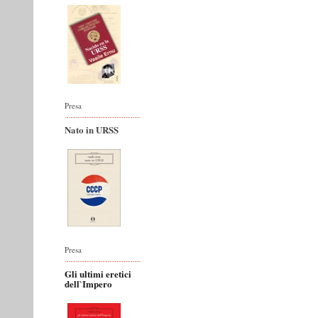
Presa
Nato in URSS
Presa
Gli ultimi eretici
dell`Impero