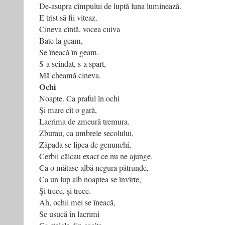
De-asupra cîmpului de luptă luna luminează.
E trist să fii viteaz.
Cineva cîntă, vocea cuiva
Bate la geam,
Se îneacă în geam.
S-a scindat, s-a spart,
Mă cheamă cineva.
Ochi
Noapte. Ca praful în ochi
Şi mare cît o gară,
Lacrima de zmeură tremura.
Zburau, ca umbrele secolului,
Zăpada se lipea de genunchi,
Cerbii călcau exact ce nu ne ajunge.
Ca o mătase albă negura pătrunde,
Ca un lup alb noaptea se învîrte,
Şi trece, şi trece.
Ah, ochii mei se îneacă,
Se usucă în lacrimi