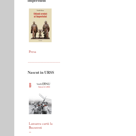
imperiului
Presa
Nascut in URSS
Lansarea cartii la
Bucuresti