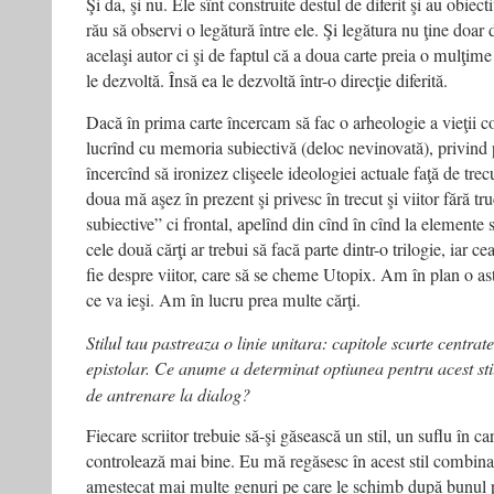
Şi da, şi nu. Ele sînt construite destul de diferit şi au obiect
rău să observi o legătură între ele. Şi legătura nu ţine doar 
acelaşi autor ci şi de faptul că a doua carte preia o mulţim
le dezvoltă. Însă ea le dezvoltă într-o direcţie diferită.
Dacă în prima carte încercam să fac o arheologie a vieţii 
lucrînd cu memoria subiectivă (deloc nevinovată), privind p
încercînd să ironizez clişeele ideologiei actuale faţă de trec
doua mă aşez în prezent şi privesc în trecut şi viitor fără t
subiective” ci frontal, apelînd din cînd în cînd la element
cele două cărţi ar trebui să facă parte dintr-o trilogie, iar cea
fie despre viitor, care să se cheme Utopix. Am în plan o as
ce va ieşi. Am în lucru prea multe cărţi.
Stilul tau pastreaza o linie unitara: capitole scurte centrate
epistolar. Ce
anume a determinat optiunea pentru acest stil
de antrenare la dialog?
Fiecare scriitor trebuie să-şi găsească un stil, un suflu în car
controlează mai bine. Eu mă regăsesc în acest stil combinat
amestecat mai multe genuri pe care le schimb după bunul