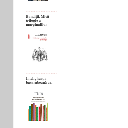
Bandiţii. Mică
trilogie a
marginalilor
Intelighenția
basarabeană azi