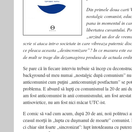
Din primele doua carti 
nostalgic comunist, educa
pana in momentul in car
libertatea cuvantului. P
„urzind un dor de vremur
scrie si ataca intr-o societate in care
vibreaza puternic dis
ce pleaca aceasta „desincronizare”? In ce
masura este ea 
de mult se trage din dezamagirea produsa de actuala
ordi
Se pare că în fiecare interviu trebuie să încep cu deconstrucţ
background-ul meu numai „nostalgic după comunism” nu p
anticomunist cum puţini „anticomunişti postfactum” se pot
problema. E absurd să lupţi cu comunismul la 20 de ani du
am fost anticomunist în anii comunismului, am fost arestat 
antisovietice, nu am fost nici măcar UTC-ist.
E comic să vad cum acum, după 20 de ani, noii politruci ai
ceasul morţii în „lupta cu duşmanul de moarte” comunist. 
ci chiar sînt foarte „sincronizat”: lupt întotdeauna cu putere