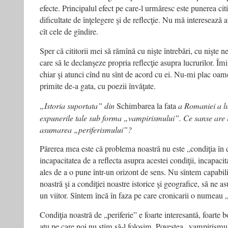
efecte. Principalul efect pe care-l urmăresc este punerea cit
dificultate de înţelegere şi de reflecţie. Nu mă interesează at
cît cele de gîndire.
Sper că cititorii mei să rămînă cu nişte întrebări, cu nişte n
care să le declanşeze propria reflecţie asupra lucrurilor. Î
chiar şi atunci cînd nu sînt de acord cu ei. Nu-mi plac oame
primite de-a gata, cu poezii învăţate.
„Istoria suportata” din
Schimbarea la fata
a Romaniei a lui
expunerile tale sub forma „vampirismului”. Ce sanse are
asumarea „periferismului”?
Părerea mea este că problema noastră nu este „condiţia în 
incapacitatea de a reflecta asupra acestei condiţii, incapacit
ales de a o pune într-un orizont de sens. Nu sîntem capabil
noastră şi a condiţiei noastre istorice şi geografice, să ne
un viitor. Sîntem încă în faza pe care cronicarii o numeau „
Condiţia noastră de „periferie” e foarte interesantă, foarte 
atu pe care noi nu ştim să-l folosim. Povestea „vampirismu