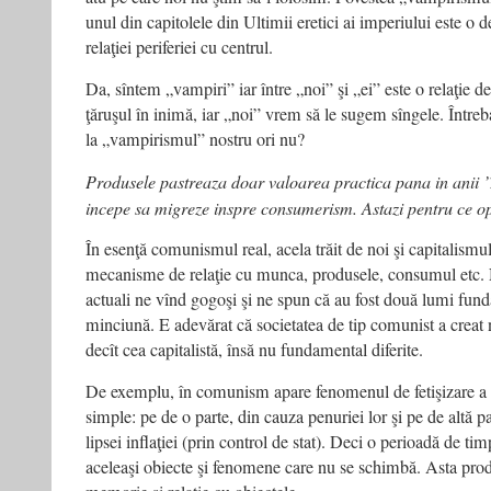
unul din capitolele din Ultimii eretici ai imperiului este o 
relaţiei periferiei cu centrul.
Da, sîntem „vampiri” iar între „noi” şi „ei” este o relaţie d
ţăruşul în inimă, iar „noi” vrem să le sugem sîngele. Între
la „vampirismul” nostru ori nu?
Produsele pastreaza doar valoarea practica pana in anii 
incepe sa migreze inspre consumerism. Astazi pentru ce 
În esenţă comunismul real, acela trăit de noi şi capitalismu
mecanisme de relaţie cu munca, produsele, consumul etc.
actuali ne vînd gogoşi şi ne spun că au fost două lumi fund
minciună. E adevărat că societatea de tip comunist a creat 
decît cea capitalistă, însă nu fundamental diferite.
De exemplu, în comunism apare fenomenul de fetişizare a 
simple: pe de o parte, din cauza penuriei lor şi pe de altă par
lipsei inflaţiei (prin control de stat). Deci o perioadă de t
aceleaşi obiecte şi fenomene care nu se schimbă. Asta pro