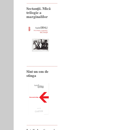
Sectanţii. Mică
trilogie a
marginalilor
Sînt un om de
stînga