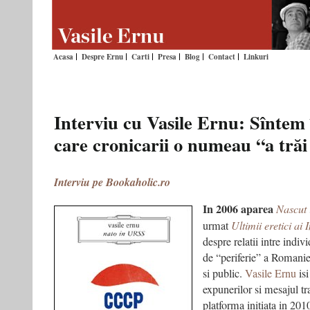
Acasa
Despre Ernu
Carti
Presa
Blog
Contact
Linkuri
Interviu cu Vasile Ernu: Sîntem 
care cronicarii o numeau “a tră
Interviu pe Bookaholic.ro
In 2006 aparea
Nascut
urmat
Ultimii eretici ai 
despre relatii intre indiv
de “periferie” a Romanie
si public.
Vasile Ernu
isi
expunerilor si mesajul tr
platforma initiata in 201