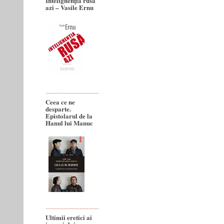
Intelighenţia rusă
azi – Vasile Ernu
Ceea ce ne
desparte.
Epistolarul de la
Hanul lui Manuc
Ultimii eretici ai