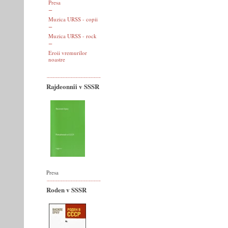
Presa
Muzica URSS - copii
Muzica URSS - rock
Eroii vremurilor
noastre
Rajdeonnîi v SSSR
Presa
Roden v SSSR