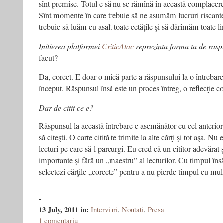
sînt premise. Totul e să nu se rămînă în această complacere
Sînt momente în care trebuie să ne asumăm lucruri riscante
trebuie să luăm cu asalt toate cetăţile şi să dărîmăm toate li
Initierea platformei
CriticAtac
reprezinta forma ta de rasp
facut?
Da, corect. E doar o mică parte a răspunsului la o întrebare 
început. Răspunsul însă este un proces întreg, o reflecţie co
Dar de citit ce e?
Răspunsul la această întrebare e asemănător cu cel anterior.
să citeşti. O carte citită te trimite la alte cărţi şi tot aşa. Nu
lecturi pe care să-l parcurgi. Eu cred că un cititor adevărat 
importante şi fără un „maestru” al lecturilor. Cu timpul însă 
selectezi cărţile „corecte” pentru a nu pierde timpul cu mult
-
13 July, 2011
in:
Interviuri
,
Noutati
,
Presa
1 comentariu