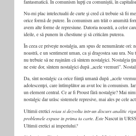
fantasmatică. În comunism lupţi cu comuniştii, în capitalism 
Nu-mi plac intelectualii de curte şi cred că trebuie să fii me
orice formă de putere. În comunism am trăit o anumită fo
avem alte forme de represiune. Datoria noastră, a celor car
ideile, e să punem în chestiune şi să criticăm puterea.
În ceea ce priveşte nostalgia, am spus de nenumărate ori: no
noastră, e un sentiment uman, ca şi dragostea sau ura. Nu 
nu trebuie să ne ruşinăm că sîntem nostalgici. Nostalgia ţin
ne este dor, sîntem nostalgici după „acele vremuri”. Nostal
Da, sînt nostalgic ca orice fiinţă umană după „acele vremuri
adolescenţei, care întîmplător au avut loc în comunism. Iar î
un element central. Ce ar fi Proust fără nostalgie? Mai nimic
nostalgic dar urăsc sistemele represive, mai ales pe cele act
Ultimii eretici
reiau si dezv
olta intr-un discurs analitic rig
problemele
expuse in prima ta carte. Este
Nascut in URS
Ultimii eretici ai imperiului
?