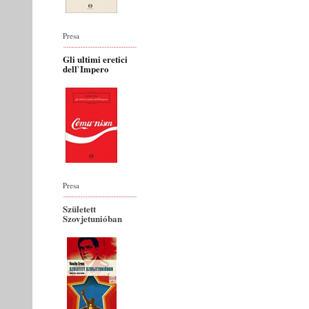
Presa
Gli ultimi eretici
dell`Impero
Presa
Született
Szovjetunióban