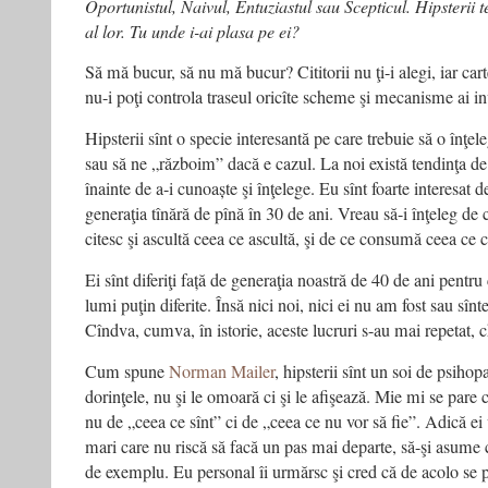
Oportunistul,
Naivul, Entuziastul sau Scepticul. Hipsterii 
al lor. Tu unde i-ai plasa
pe ei?
Să mă bucur, să nu mă bucur? Cititorii nu ţi-i alegi, iar cart
nu-i poţi controla traseul oricîte scheme şi mecanisme ai in
Hipsterii sînt o specie interesantă pe care trebuie să o înţ
sau să ne „războim” dacă e cazul. La noi există tendinţa de
înainte de a-i cunoaște şi înţelege. Eu sînt foarte interesat 
generaţia tînără de pînă în 30 de ani. Vreau să-i înţeleg de
citesc şi ascultă ceea ce ascultă, şi de ce consumă ceea ce
Ei sînt diferiţi față de generaţia noastră de 40 de ani pentr
lumi puţin diferite. Însă nici noi, nici ei nu am fost sau sîn
Cîndva, cumva, în istorie, aceste lucruri s-au mai repetat, ch
Cum spune
Norman Mailer
, hipsterii sînt un soi de psihop
dorinţele, nu şi le omoară ci şi le afişează. Mie mi se pare 
nu de „ceea ce sînt” ci de „ceea ce nu vor să fie”. Adică ei
mari care nu riscă să facă un pas mai departe, să-şi asume c
de exemplu. Eu personal îi urmărsc şi cred că de acolo se 