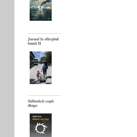
Jurnal la sfârșitul
lumii II
Sălbaticii copii
dingo