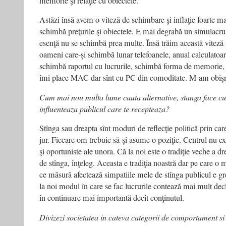
memorie şi relaţie cu obiectele.
Astăzi însă avem o viteză de schimbare şi inflaţie foarte mar
schimbă preţurile şi obiectele. E mai degrabă un simulacru 
esenţă nu se schimbă prea multe. Însă trăim această viteză 
oameni care-şi schimbă lunar telefoanele, anual calculatoar
schimbă raportul cu lucrurile, schimbă forma de memorie, r
îmi place MAC dar sînt cu PC din comoditate. M-am obişnui
Cum mai nou multa lume cauta alternative, stanga face cu 
influenteaza
publicul care te recepteaza?
Stînga sau dreapta sînt moduri de reflecţie politică prin ca
jur. Fiecare om trebuie să-şi asume o poziţie. Centrul nu ex
şi oportuniste ale unora. Că la noi este o tradiţie veche a dre
de stînga, înţeleg. Aceasta e tradiţia noastră dar pe care o
ce măsură afectează simpatiile mele de stînga publicul e g
la noi modul în care se fac lucrurile contează mai mult decît
în continuare mai importantă decît conţinutul.
Divizezi societatea in cateva categorii de comportament si