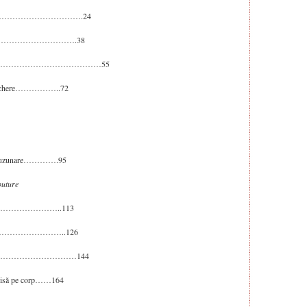
sor………………………………….24
bandiţi…………………………….38
………………………………………………55
împerechere……………..72
 de buzunare………….95
outure
eghe……………………..113
eacului……………………..126
lor…………………………………144
scrisă pe corp……164