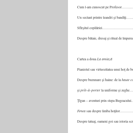
Cum l-am cunoscut pe Profe
Un sectant printre leandri şi 
Sfîrşitul copilăriei………
Despre bătaie, dresaj şi ritual de 
Cartea a doua
La amiază
Pianistul sau virtuozitatea unui hoţ
Despre buzunare şi haine: de la
haute c
şi
prêt
–
à
–
porter
la uniforme şi z
Ţîgan – aventuri prin stepa Bug
Fenea
sau despre limba hoţi
Despre tatuaj, oameni goi sau istoria 