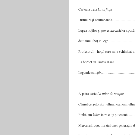
Cartea a treia
La asfinţit
Drumuri şi contrabandă…
Legea hoţilor şi povestea castelor spusă
de ultimul hoţ în lege………
Profesorul – hoţul care mi-a schi
La bordel cu Tiotea Hana
Legende cu
cifir…………………………
A patra carte
La miez de noapte
Clanul cerşetorilor: ultimii oameni, 
Finkă: un
killer
între cuţit şi ic
Mercurul roşu, mirajul unei genera