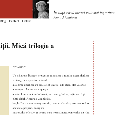
În viaţă există lucruri mult mai îngrozito
Anna Ahmatova
Blog
Contact
Linkuri
i. Mică trilogie a
Prezentare
Un băiat din Bugeac, crescut şi educat de o familie exemplară de
sectanţi, descoperă o cu totul
altă lume decît cea cu care se obişnuise: altă etică, alte valori şi
alte reguli. Iar cei care aparţin
acestei lumi arată, se îmbracă, vorbesc, gîndesc, acţionează şi
cîntă altfel. Aceasta e „împărăţia
hoţilor“ – oameni tatuaţi straniu, care au ales să-şi construiască o
societate proprie, nesupusă
instituţiilor oficiale, şi pentru care normalitatea oamenilor de rînd