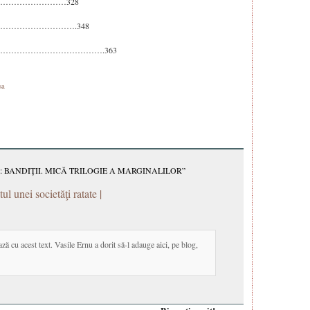
 oligarh………………………328
rimi……………………………….348
……………………………….363
sa
 BANDIŢII. MICĂ TRILOGIE A MARGINALILOR”
l unei societăţi ratate |
ză cu acest text. Vasile Ernu a dorit să-l adauge aici, pe blog,