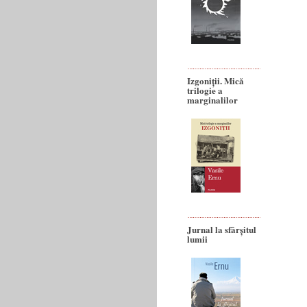
Izgoniții. Mică
trilogie a
marginalilor
Jurnal la sfârșitul
lumii