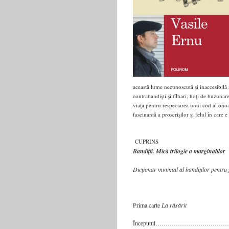
această lume necunoscută şi inaccesibilă 
contrabandişti şi tîlhari, hoţi de buzunare 
viaţa pentru respectarea unui cod al ono
fascinantă a proscrişilor şi felul în care e
CUPRINS
Bandiţii. Mică trilogie a marginalilor
Dicţionar minimal al bandiţilor pentru 
Prima carte
La răsărit
Începutul…………………………