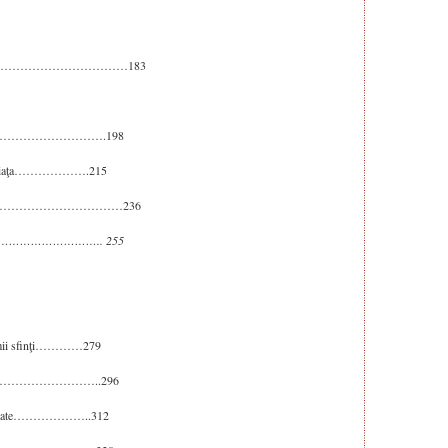
…………………………………………183
………………………………….198
mbat viaţa……………….215
…………………………………………236
……………………….. 255
ultimii sfinţi…………279
oană…………………………..296
ţii ratate………………..312