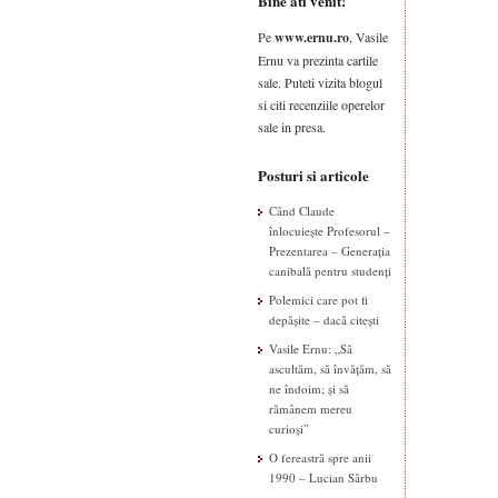
Bine ati venit!
Pe
www.ernu.ro
, Vasile
Ernu va prezinta cartile
sale. Puteti vizita blogul
si citi recenziile operelor
sale in presa.
Posturi si articole
Când Claude
înlocuiește Profesorul –
Prezentarea – Generația
canibală pentru studenți
Polemici care pot fi
depășite – dacă citești
Vasile Ernu: „Să
ascultăm, să învățăm, să
ne îndoim; și să
rămânem mereu
curioși”
O fereastră spre anii
1990 – Lucian Sârbu