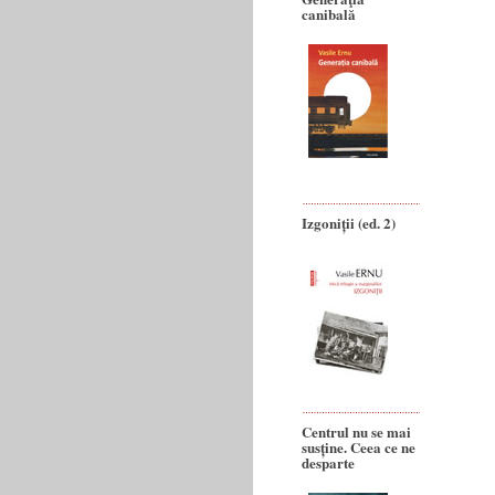
canibală
Izgoniții (ed. 2)
Centrul nu se mai
susține. Ceea ce ne
desparte