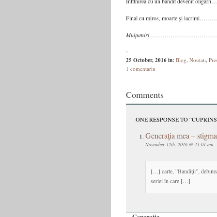
Întîlnirea cu un bandit devenit
Final cu miros, moarte şi lac
Mulţumiri
………………………………
-
25 October, 2016
in:
Blog
,
Noutati
,
Pre
1 comentariu
Comments
ONE RESPONSE TO “CUPRINS:
Generaţia mea – stigmatu
November 12th, 2016 @ 11:01 am
[…] carte, ”Bandiții”, debutea
seriei în care […]
Generaţia