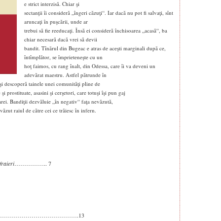
e strict interzisă. Chiar şi
sectanţii îi consideră „îngeri căzuţi“. Iar dacă nu pot fi salvaţi, sînt
aruncaţi în puşcării, unde ar
trebui să fie reeducaţi. Însă ei consideră închisoarea „acasă“, ba
chiar necesară dacă vrei să devii
bandit. Tînărul din Bugeac e atras de aceşti marginali după ce,
întîmplător, se împrieteneşte cu un
hoţ faimos, cu rang înalt, din Odessa, care îi va deveni un
adevărat maestru. Astfel pătrunde în
şi descoperă tainele unei comunităţi pline de
şi prostituate, asasini şi cerşetori, care totuşi îşi pun gaj
arei.
Bandiţii
dezvăluie „în negativ“ faţa nevăzută,
 văzut raiul de către cei ce trăiesc în infern.
fraieri
…………….. 7
……………………………………….13