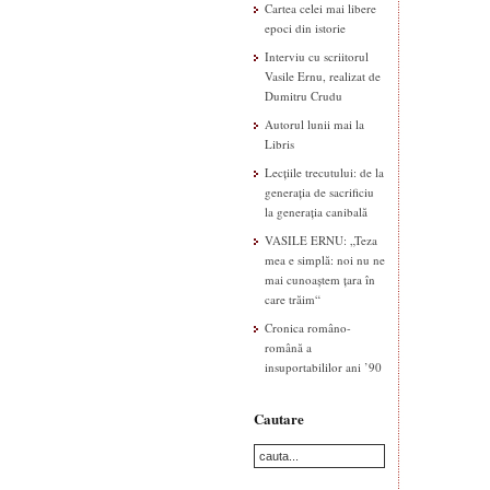
Cartea celei mai libere
epoci din istorie
Interviu cu scriitorul
Vasile Ernu, realizat de
Dumitru Crudu
Autorul lunii mai la
Libris
Lecțiile trecutului: de la
generația de sacrificiu
la generația canibală
VASILE ERNU: „Teza
mea e simplă: noi nu ne
mai cunoaștem țara în
care trăim“
Cronica româno-
română a
insuportabililor ani ’90
Cautare