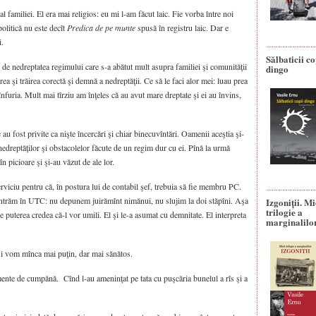
al familiei. El era mai religios: eu mi l-am făcut laic. Fie vorba între noi
olitică nu este decît
Predica de pe munte
spusă în registru laic. Dar e
i.
Sălbaticii co
de nedreptatea regimului care s-a abătut mult asupra familiei şi comunităţii
dingo
a şi trăirea corectă şi demnă a nedreptăţii. Ce să le faci alor mei: luau prea
 înfuria. Mult mai tîrziu am înţeles că au avut mare dreptate şi ei au învins,
e au fost privite ca nişte încercări şi chiar binecuvîntări. Oamenii aceştia şi-
nedreptăţilor şi obstacolelor făcute de un regim dur cu ei. Pînă la urmă
n picioare şi şi-au văzut de ale lor.
serviciu pentru că, în postura lui de contabil şef, trebuia să fie membru PC.
 intrăm în UTC: nu depunem juirămînt nimănui, nu slujim la doi stăpîni. Aşa
Izgoniții. M
trilogie a
e puterea credea că-l vor umili. El şi le-a asumat cu demnitate. El interpreta
marginalilo
i vom mînca mai puţin, dar mai sănătos.
nte de cumpănă. Cînd l-au ameninţat pe tata cu puşcăria bunelul a rîs şi a