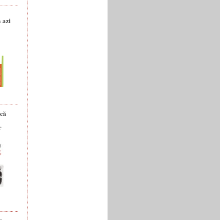
a
 azi
ică
r
e