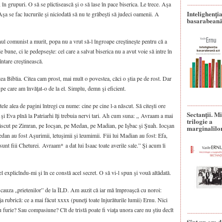
, în grupuri. O să se plictisească şi o să lase în pace biserica. Le trece. Aşa
Intelighenți
Aşa se fac lucrurile şi niciodată să nu te grăbeşti să judeci oamenii. A
basarabeană
l comunist a murit, popa nu a vrut să-l îngroape creştineşte pentru că a
le bune, ci le pedepseşte: cel care a salvat biserica nu a avut voie să intre în
întare creştinească.
ea Biblia. Citea cam prost, mai mult o povestea, căci o ştia pe de rost. Dar
ţa pe care am învăţat-o de la el. Simplu, demn şi eficient.
le alea de pagini întregi cu nume: cine pe cine l-a născut. Să citeşti ore
Sectanţii. M
i Eva pînă la Patriarhi îţi trebuia nervi tari. Ah cum suna: „ Avraam a mai
trilogie a
născut pe Zimran, pe Iocşan, pe Medan, pe Madian, pe Işbac şi Şuah. Iocşan
marginalilo
dan au fost Aşurimii, letuşimii şi leumimii. Fiii lui Madian au fost: Efa,
sunt fiii Cheturei. Avraam* a dat lui Isaac toate averile sale.” Şi acum îi
el explicîndu-mi şi în ce constă acel secret. O să vi-l spun şi vouă altădată.
 cauza „prietenilor” de la ÎLD. Am auzit că iar mă împroaşcă cu noroi:
a rubrică: ce a mai făcut xxxx (puneţi toate înjurăturile lumii) Ernu. Nici
 furie? Sau compasiune? Cît de tristă poate fi viaţa unora care nu ştiu decît
Sînt un om d