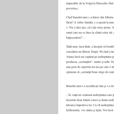
impecabil: de la Volgă la Mercedes fără n
povestesc.
Cînd bunelul meu s-a întors din Siberia 
făcut? A strîns familia, s-a aşezat la ma
1. Nu-l citez aici, că-l ştie orice prunc. 
omul care nu se duce la sfatul celor răi,
batjocoritori!”…
Tatăl meu, încă tînăr, a început să bomb
considera un liberal. După ‘90 cînd a înc
Atunci însă era supărat pe nedreptatea p
producea „sectanţilor”: multe şi urîte. E
mai greu de suportat era ura pe care o în
spuneau că „sectanţii beau sînge de copil
Bunelul meu l-a ascultat pe tata şi i-a zi
– În viaţă nu contează nedreptatea care ţi 
lucrurile doar trăind corect şi demn nedr
întoarce împotriva lor. Cu cît nedreptate
Ierihonului, vor cădea şi ăştia. Noi însă