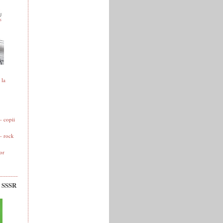
 la
 copii
- rock
or
v SSSR