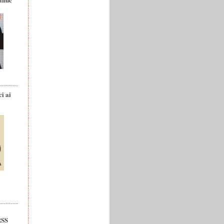
ci ai
RSS