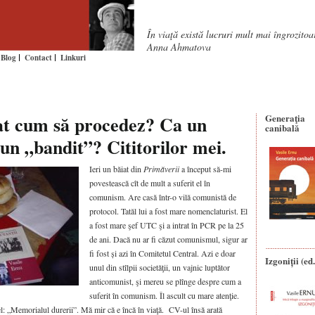
În viaţă există lucruri mult mai îngrozito
Anna Ahmatova
Blog
Contact
Linkuri
rat cum să procedez? Ca un
Generaţia
canibală
 un „bandit”? Cititorilor mei.
Ieri un băiat din
Primăverii
a început să-mi
povestească cît de mult a suferit el în
comunism. Are casă într-o vilă comunistă de
protocol. Tatăl lui a fost mare nomenclaturist. El
a fost mare şef UTC şi a intrat în PCR pe la 25
de ani. Dacă nu ar fi căzut comunismul, sigur ar
fi fost și azi în Comitetul Central. Azi e doar
Izgoniții (ed.
unul din stîlpii societăţii, un vajnic luptător
anticomunist, şi mereu se plînge despre cum a
suferit în comunism. Îl ascult cu mare atenţie.
el: „Memorialul durerii”. Mă mir că e încă în viaţă. CV-ul însă arată