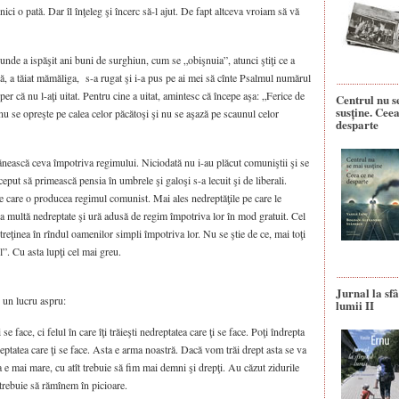
ici o pată. Dar îl înţeleg şi încerc să-l ajut. De fapt altceva vroiam să vă
unde a ispăşit ani buni de surghiun, cum se „obişnuia”, atunci ştiţi ce a
să, a tăiat mămăliga, s-a rugat şi i-a pus pe ai mei să cînte Psalmul numărul
Sper că nu l-aţi uitat. Pentru cine a uitat, amintesc că începe aşa: „Ferice de
Centrul nu s
susține. Ceea
 nu se opreşte pe calea celor păcătoşi şi nu se aşază pe scaunul celor
desparte
ănească ceva împotriva regimului. Niciodată nu i-au plăcut comuniştii şi se
eput să primească pensia în umbrele şi galoşi s-a lecuit şi de liberali.
e care o producea regimul comunist. Mai ales nedreptăţile pe care le
ra multă nedreptate şi ură adusă de regim împotriva lor în mod gratuit. Cel
treţinea în rîndul oamenilor simpli împotriva lor. Nu se ştie de ce, mai toţi
”. Cu asta lupţi cel mai greu.
Jurnal la sfâ
s un lucru aspru:
lumii II
se face, ci felul în care îţi trăieşti nedreptatea care ţi se face. Poţi îndrepta
eptatea care ţi se face. Asta e arma noastră. Dacă vom trăi drept asta se va
a e mai mare, cu atît trebuie să fim mai demni şi drepţi. Au căzut zidurile
 trebuie să rămînem în picioare.