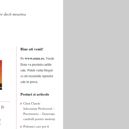
are decît moartea
Bine ati venit!
Pe
www.ernu.ro
, Vasile
Ernu va prezinta cartile
sale. Puteti vizita blogul
si citi recenziile operelor
sale in presa.
Posturi si articole
Când Claude
 2)
înlocuiește Profesorul –
Prezentarea – Generația
canibală pentru studenți
Polemici care pot fi