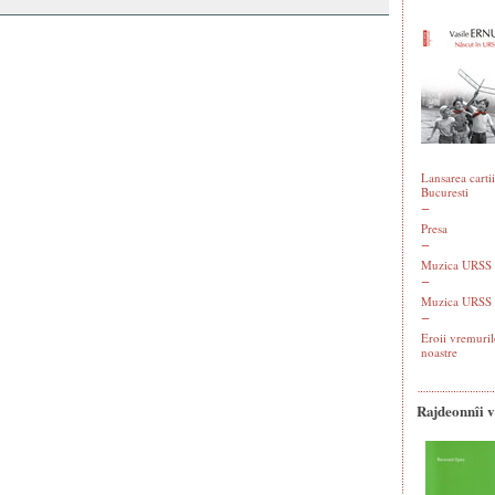
Lansarea cartii
Bucuresti
Presa
Muzica URSS -
Muzica URSS 
Eroii vremuril
noastre
Rajdeonnîi 