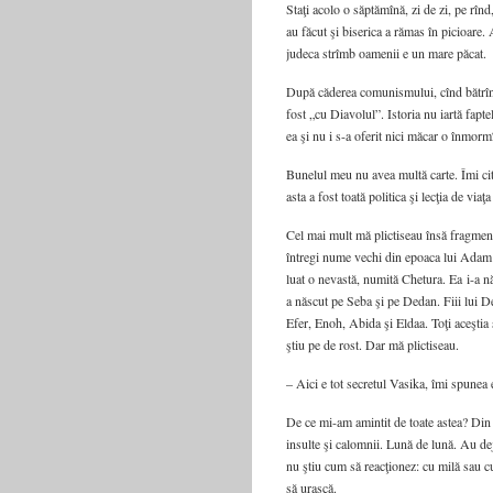
Staţi acolo o săptămînă, zi de zi, pe rînd
au făcut şi biserica a rămas în picioare. 
judeca strîmb oamenii e un mare păcat.
După căderea comunismului, cînd bătrînu
fost „cu Diavolul”. Istoria nu iartă fapte
ea şi nu i s-a oferit nici măcar o înmorm
Bunelul meu nu avea multă carte. Îmi cit
asta a fost toată politica şi lecţia de via
Cel mai mult mă plictiseau însă fragmente
întregi nume vechi din epoaca lui Adam ş
luat o nevastă, numită Chetura. Ea i-a 
a născut pe Seba şi pe Dedan. Fiii lui De
Efer, Enoh, Abida şi Eldaa. Toţi aceştia 
ştiu pe de rost. Dar mă plictiseau.
– Aici e tot secretul Vasika, îmi spunea 
De ce mi-am amintit de toate astea? Din
insulte şi calomnii. Lună de lună. Au dej
nu ştiu cum să reacţionez: cu milă sau cu
să urască.