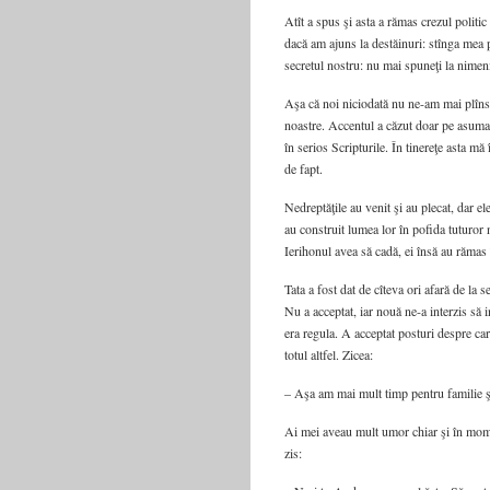
Atît a spus şi asta a rămas crezul politic 
dacă am ajuns la destăinuri: stînga mea p
secretul nostru: nu mai spuneţi la nimen
Aşa că noi niciodată nu ne-am mai plîns 
noastre. Accentul a căzut doar pe asumare
în serios Scripturile. În tinereţe asta mă
de fapt.
Nedreptăţile au venit şi au plecat, dar el
au construit lumea lor în pofida tuturor 
Ierihonul avea să cadă, ei însă au rămas î
Tata a fost dat de cîteva ori afară de la 
Nu a acceptat, iar nouă ne-a interzis să
era regula. A acceptat posturi despre car
totul altfel. Zicea:
– Aşa am mai mult timp pentru familie ş
Ai mei aveau mult umor chiar şi în mome
zis: