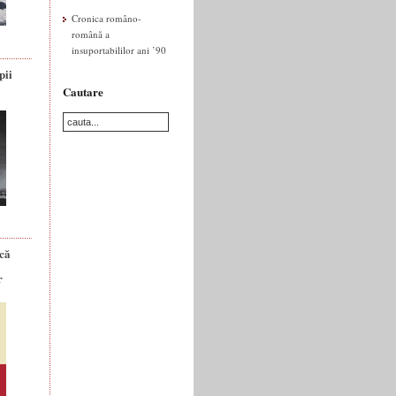
Cronica româno-
română a
insuportabililor ani ’90
pii
Cautare
ică
r