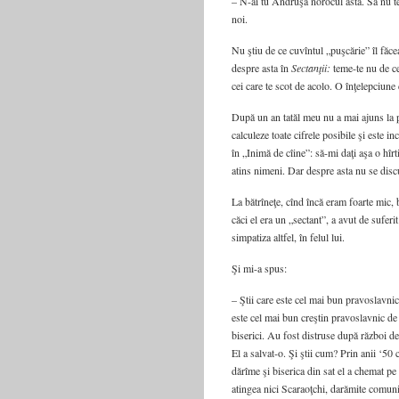
– N-ai tu Andruşa norocul ăsta. Să nu te
noi.
Nu ştiu de ce cuvîntul „puşcărie” îl făc
despre asta în
Sectanţii:
teme-te nu de cei
cei care te scot de acolo. O înţelepciun
După un an tatăl meu nu a mai ajuns la p
calculeze toate cifrele posibile şi este i
în „Inimă de cîine”: să-mi daţi aşa o hîr
atins nimeni. Dar despre asta nu se discu
La bătrîneţe, cînd încă eram foarte mic, 
căci el era un „sectant”, a avut de suferi
simpatiza altfel, în felul lui.
Şi mi-a spus:
– Ştii care este cel mai bun pravoslavnic
este cel mai bun creştin pravoslavnic de 
biserici. Au fost distruse după război de
El a salvat-o. Şi ştii cum? Prin anii ‘50 c
dărîme şi biserica din sat el a chemat pe
atingea nici Scaraoţchi, darămite comunişti