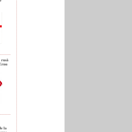
a rusă
 Ernu
de la
anuc