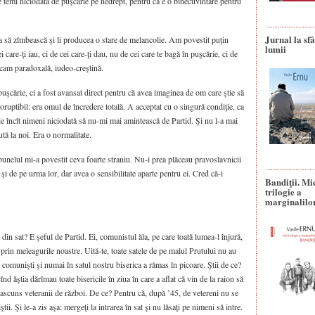
 temi niciodată de puşcărie pe nedrept, pentru că e o binecuvîntare pentru
Jurnal la sfâ
ea să zîmbească şi îi producea o stare de melancolie. Am povestit puţin
lumii
 care-ţi iau, ci de cei care-ţi dau, nu de cei care te bagă în puşcărie, ci de
e cam paradoxală, iudeo-creştină.
uşcărie, ci a fost avansat direct pentru că avea imaginea de om care ştie să
ncoruptibil: era omul de încredere totală. A acceptat cu o singură condiţie, ca
tie încît nimeni niciodată să nu-mi mai amintească de Partid. Şi nu l-a mai
tă la noi. Era o normalitate.
bunelul mi-a povestit ceva foarte straniu. Nu-i prea plăceau pravoslavnicii
t şi de pe urma lor, dar avea o sensibilitate aparte pentru ei. Cred că-i
Bandiţii. Mi
trilogie a
marginalilo
 din sat? E şeful de Partid. Ei, comunistul ăla, pe care toată lumea-l înjură,
prin meleagurile noastre. Uită-te, toate satele de pe malul Prutului nu au
 comunişti şi numai în satul nostru biserica a rămas în picoare. Ştii de ce?
înd ăştia dărîmau toate bisericile în ziua în care a aflat că vin de la raion să
 ascuns veteranii de război. De ce? Pentru că, după ’45, de vetereni nu se
i. Şi le-a zis aşa: mergeţi la intrarea în sat şi nu lăsaţi pe nimeni să intre.