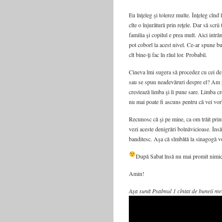
Eu înţeleg şi tolerez multe. Înţeleg cînd
cîte o înjurătură prin reţele. Dar să scrii
familia şi copilul e prea mult. Aici intră
pot coborî la acest nivel. Ce-ar spune bu
cît bine-ţi fac în răul lor. Probabil.
Cineva îmi sugera să procedez cu cei de 
sau se spun neadevăruri despre el? Am 
crestează limba şi îi pune sare. Limba cr
nu mai poate fi ascuns pentru că vei vorb
Recunosc că şi pe mine, ca om trăit prin
vezi aceste denigrări bolnăvicioase. Însă 
banditesc. Aşa că sîmbătă la sinagogă vo
După Sabat însă nu mai promit nimi
Amin!
Aşa sună Psalmul 1 cîntat de buneii me