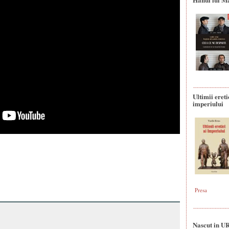
Ultimii ereti
imperiului
Presa
Nascut in U