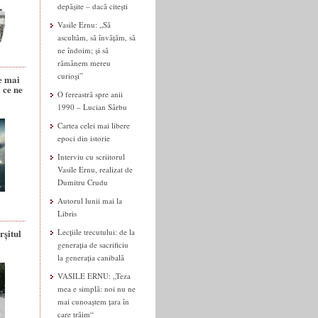
depășite – dacă citești
Vasile Ernu: „Să
ascultăm, să învățăm, să
ne îndoim; și să
rămânem mereu
curioși”
e mai
 ce ne
O fereastră spre anii
1990 – Lucian Sârbu
Cartea celei mai libere
epoci din istorie
Interviu cu scriitorul
Vasile Ernu, realizat de
Dumitru Crudu
Autorul lunii mai la
Libris
rșitul
Lecțiile trecutului: de la
generația de sacrificiu
la generația canibală
VASILE ERNU: „Teza
mea e simplă: noi nu ne
mai cunoaștem țara în
care trăim“