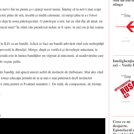
stînga
 la nervi dai un pumn şi-i spargi nasul unuia. Înţeleg că la nervi mai scapi
 texte pline de ură, insultă şi multă calomnie, să mergi pîna la a-i folosi
m deja în zona patologicului. O patologie a urii. Iar eu sînt din alt aluat: nu
nicul meu? În stilul său paradoxal iudaic ar fi spus: tu nici nu-ţi dai seama
la ILD ca un bandit. Adică ce face un bandit adevărat cînd este nedreptăţit
povestit în
Bandiţii
. Merge, după ce verifică şi dovedeşte minciuna, le
estată este în lumea bandiţilor un stigmat al minciunii, al neadevărului care
Intelighenţi
i veşnic peltic.
azi – Vasile
tre bandiţi, mă apucă uneori astfel de instincte de răzbunare. Mai ales cînd
totuşi educaţia primită de la ai mei e mai puternică decît instinctul
i cînta pentru ei Psalmul numărul 1. De milă, de compasiune, de tristeţe.
c
i.
Ceea ce ne
desparte.
Epistolarul 
Hanul lui M