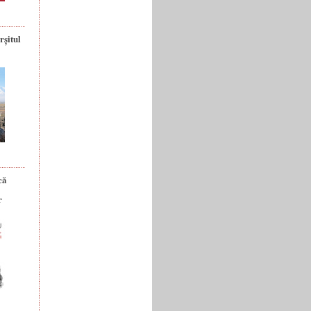
rșitul
că
r