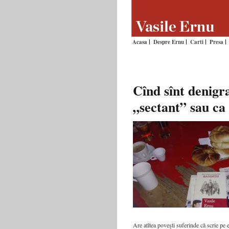
Acasa
Despre Ernu
Carti
Presa
Cînd sînt denig
„sectant” sau ca
Are atîtea poveşti suferinde că scrie pe 